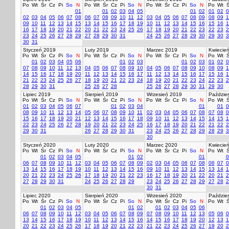
Po
Wt
Śr
Cz
Pi
So
N
Po
Wt
Śr
Cz
Pi
So
N
Po
Wt
Śr
Cz
Pi
So
N
Po
Wt
Ś
01
01
02
03
04
05
01
02
01
02
0
02
03
04
05
06
07
08
06
07
08
09
10
11
12
03
04
05
06
07
08
09
08
09
1
09
10
11
12
13
14
15
13
14
15
16
17
18
19
10
11
12
13
14
15
16
15
16
1
16
17
18
19
20
21
22
20
21
22
23
24
25
26
17
18
19
20
21
22
23
22
23
2
23
24
25
26
27
28
29
27
28
29
30
31
24
25
26
27
28
29
30
29
30
3
30
31
Styczeń 2019
Luty 2019
Marzec 2019
Kwiecie
Po
Wt
Śr
Cz
Pi
So
N
Po
Wt
Śr
Cz
Pi
So
N
Po
Wt
Śr
Cz
Pi
So
N
Po
Wt
Ś
01
02
03
04
05
06
01
02
03
01
02
03
01
02
0
07
08
09
10
11
12
13
04
05
06
07
08
09
10
04
05
06
07
08
09
10
08
09
1
14
15
16
17
18
19
20
11
12
13
14
15
16
17
11
12
13
14
15
16
17
15
16
1
21
22
23
24
25
26
27
18
19
20
21
22
23
24
18
19
20
21
22
23
24
22
23
2
28
29
30
31
25
26
27
28
25
26
27
28
29
30
31
29
30
Lipiec 2019
Sierpień 2019
Wrzesień 2019
Paździer
Po
Wt
Śr
Cz
Pi
So
N
Po
Wt
Śr
Cz
Pi
So
N
Po
Wt
Śr
Cz
Pi
So
N
Po
Wt
Ś
01
02
03
04
05
06
07
01
02
03
04
01
01
0
08
09
10
11
12
13
14
05
06
07
08
09
10
11
02
03
04
05
06
07
08
07
08
0
15
16
17
18
19
20
21
12
13
14
15
16
17
18
09
10
11
12
13
14
15
14
15
1
22
23
24
25
26
27
28
19
20
21
22
23
24
25
16
17
18
19
20
21
22
21
22
2
29
30
31
26
27
28
29
30
31
23
24
25
26
27
28
29
28
29
3
30
Styczeń 2020
Luty 2020
Marzec 2020
Kwiecie
Po
Wt
Śr
Cz
Pi
So
N
Po
Wt
Śr
Cz
Pi
So
N
Po
Wt
Śr
Cz
Pi
So
N
Po
Wt
Ś
01
02
03
04
05
01
02
01
0
06
07
08
09
10
11
12
03
04
05
06
07
08
09
02
03
04
05
06
07
08
06
07
0
13
14
15
16
17
18
19
10
11
12
13
14
15
16
09
10
11
12
13
14
15
13
14
1
20
21
22
23
24
25
26
17
18
19
20
21
22
23
16
17
18
19
20
21
22
20
21
2
27
28
29
30
31
24
25
26
27
28
29
23
24
25
26
27
28
29
27
28
2
30
31
Lipiec 2020
Sierpień 2020
Wrzesień 2020
Paździer
Po
Wt
Śr
Cz
Pi
So
N
Po
Wt
Śr
Cz
Pi
So
N
Po
Wt
Śr
Cz
Pi
So
N
Po
Wt
Ś
01
02
03
04
05
01
02
01
02
03
04
05
06
06
07
08
09
10
11
12
03
04
05
06
07
08
09
07
08
09
10
11
12
13
05
06
0
13
14
15
16
17
18
19
10
11
12
13
14
15
16
14
15
16
17
18
19
20
12
13
1
20
21
22
23
24
25
26
17
18
19
20
21
22
23
21
22
23
24
25
26
27
19
20
2