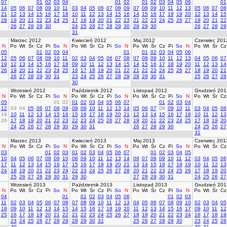
07
01
02
03
04
01
02
01
02
03
04
05
06
01
14
05
06
07
08
09
10
11
03
04
05
06
07
08
09
07
08
09
10
11
12
13
05
06
07
08
21
12
13
14
15
16
17
18
10
11
12
13
14
15
16
14
15
16
17
18
19
20
12
13
14
15
28
19
20
21
22
23
24
25
17
18
19
20
21
22
23
21
22
23
24
25
26
27
19
20
21
22
26
27
28
29
30
24
25
26
27
28
29
30
28
29
30
26
27
28
29
31
Marzec 2012
Kwiecień 2012
Maj 2012
Czerwiec 201
N
Po
Wt
Śr
Cz
Pi
So
N
Po
Wt
Śr
Cz
Pi
So
N
Po
Wt
Śr
Cz
Pi
So
N
Po
Wt
Śr
Cz
05
01
02
03
04
01
01
02
03
04
05
06
12
05
06
07
08
09
10
11
02
03
04
05
06
07
08
07
08
09
10
11
12
13
04
05
06
07
19
12
13
14
15
16
17
18
09
10
11
12
13
14
15
14
15
16
17
18
19
20
11
12
13
14
26
19
20
21
22
23
24
25
16
17
18
19
20
21
22
21
22
23
24
25
26
27
18
19
20
21
26
27
28
29
30
31
23
24
25
26
27
28
29
28
29
30
31
25
26
27
28
30
Wrzesień 2012
Październik 2012
Listopad 2012
Grudzień 201
N
Po
Wt
Śr
Cz
Pi
So
N
Po
Wt
Śr
Cz
Pi
So
N
Po
Wt
Śr
Cz
Pi
So
N
Po
Wt
Śr
Cz
05
01
02
01
02
03
04
05
06
07
01
02
03
04
12
03
04
05
06
07
08
09
08
09
10
11
12
13
14
05
06
07
08
09
10
11
03
04
05
06
19
10
11
12
13
14
15
16
15
16
17
18
19
20
21
12
13
14
15
16
17
18
10
11
12
13
26
17
18
19
20
21
22
23
22
23
24
25
26
27
28
19
20
21
22
23
24
25
17
18
19
20
24
25
26
27
28
29
30
29
30
31
26
27
28
29
30
24
25
26
27
31
Marzec 2013
Kwiecień 2013
Maj 2013
Czerwiec 201
N
Po
Wt
Śr
Cz
Pi
So
N
Po
Wt
Śr
Cz
Pi
So
N
Po
Wt
Śr
Cz
Pi
So
N
Po
Wt
Śr
Cz
03
01
02
03
01
02
03
04
05
06
07
01
02
03
04
05
10
04
05
06
07
08
09
10
08
09
10
11
12
13
14
06
07
08
09
10
11
12
03
04
05
06
17
11
12
13
14
15
16
17
15
16
17
18
19
20
21
13
14
15
16
17
18
19
10
11
12
13
24
18
19
20
21
22
23
24
22
23
24
25
26
27
28
20
21
22
23
24
25
26
17
18
19
20
25
26
27
28
29
30
31
29
30
27
28
29
30
31
24
25
26
27
Wrzesień 2013
Październik 2013
Listopad 2013
Grudzień 201
N
Po
Wt
Śr
Cz
Pi
So
N
Po
Wt
Śr
Cz
Pi
So
N
Po
Wt
Śr
Cz
Pi
So
N
Po
Wt
Śr
Cz
04
01
01
02
03
04
05
06
01
02
03
11
02
03
04
05
06
07
08
07
08
09
10
11
12
13
04
05
06
07
08
09
10
02
03
04
05
18
09
10
11
12
13
14
15
14
15
16
17
18
19
20
11
12
13
14
15
16
17
09
10
11
12
25
16
17
18
19
20
21
22
21
22
23
24
25
26
27
18
19
20
21
22
23
24
16
17
18
19
23
24
25
26
27
28
29
28
29
30
31
25
26
27
28
29
30
23
24
25
26
30
30
31