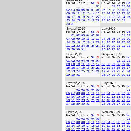
Po
Wt
Śr
Cz
Pi
So
N
Po
Wt
Śr
Cz
Pi
So
01
01
02
03
04
02
03
04
05
06
07
08
06
07
08
09
10
11
09
10
11
12
13
14
15
13
14
15
16
17
18
16
17
18
19
20
21
22
20
21
22
23
24
25
23
24
25
26
27
28
29
27
28
29
30
31
30
31
Styczeń 2019
Luty 2019
Po
Wt
Śr
Cz
Pi
So
N
Po
Wt
Śr
Cz
Pi
So
01
02
03
04
05
06
01
02
07
08
09
10
11
12
13
04
05
06
07
08
09
14
15
16
17
18
19
20
11
12
13
14
15
16
21
22
23
24
25
26
27
18
19
20
21
22
23
28
29
30
31
25
26
27
28
Lipiec 2019
Sierpień 2019
Po
Wt
Śr
Cz
Pi
So
N
Po
Wt
Śr
Cz
Pi
So
01
02
03
04
05
06
07
01
02
03
08
09
10
11
12
13
14
05
06
07
08
09
10
15
16
17
18
19
20
21
12
13
14
15
16
17
22
23
24
25
26
27
28
19
20
21
22
23
24
29
30
31
26
27
28
29
30
31
Styczeń 2020
Luty 2020
Po
Wt
Śr
Cz
Pi
So
N
Po
Wt
Śr
Cz
Pi
So
01
02
03
04
05
01
06
07
08
09
10
11
12
03
04
05
06
07
08
13
14
15
16
17
18
19
10
11
12
13
14
15
20
21
22
23
24
25
26
17
18
19
20
21
22
27
28
29
30
31
24
25
26
27
28
29
Lipiec 2020
Sierpień 2020
Po
Wt
Śr
Cz
Pi
So
N
Po
Wt
Śr
Cz
Pi
So
01
02
03
04
05
01
06
07
08
09
10
11
12
03
04
05
06
07
08
13
14
15
16
17
18
19
10
11
12
13
14
15
20
21
22
23
24
25
26
17
18
19
20
21
22