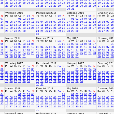
28
21
22
23
24
25
26
27
18
19
20
21
22
23
24
16
17
18
19
20
21
22
20
21
22
23
28
29
30
31
25
26
27
28
29
30
23
24
25
26
27
28
29
27
28
29
30
30
31
Wrzesień 2016
Październik 2016
Listopad 2016
Grudzień 201
N
Po
Wt
Śr
Cz
Pi
So
N
Po
Wt
Śr
Cz
Pi
So
N
Po
Wt
Śr
Cz
Pi
So
N
Po
Wt
Śr
Cz
07
01
02
03
04
01
02
01
02
03
04
05
06
01
14
05
06
07
08
09
10
11
03
04
05
06
07
08
09
07
08
09
10
11
12
13
05
06
07
08
21
12
13
14
15
16
17
18
10
11
12
13
14
15
16
14
15
16
17
18
19
20
12
13
14
15
28
19
20
21
22
23
24
25
17
18
19
20
21
22
23
21
22
23
24
25
26
27
19
20
21
22
26
27
28
29
30
24
25
26
27
28
29
30
28
29
30
26
27
28
29
31
Marzec 2017
Kwiecień 2017
Maj 2017
Czerwiec 201
N
Po
Wt
Śr
Cz
Pi
So
N
Po
Wt
Śr
Cz
Pi
So
N
Po
Wt
Śr
Cz
Pi
So
N
Po
Wt
Śr
Cz
05
01
02
03
04
05
01
02
01
02
03
04
05
06
07
01
12
06
07
08
09
10
11
12
03
04
05
06
07
08
09
08
09
10
11
12
13
14
05
06
07
08
19
13
14
15
16
17
18
19
10
11
12
13
14
15
16
15
16
17
18
19
20
21
12
13
14
15
26
20
21
22
23
24
25
26
17
18
19
20
21
22
23
22
23
24
25
26
27
28
19
20
21
22
27
28
29
30
31
24
25
26
27
28
29
30
29
30
31
26
27
28
29
Wrzesień 2017
Październik 2017
Listopad 2017
Grudzień 201
N
Po
Wt
Śr
Cz
Pi
So
N
Po
Wt
Śr
Cz
Pi
So
N
Po
Wt
Śr
Cz
Pi
So
N
Po
Wt
Śr
Cz
06
01
02
03
01
01
02
03
04
05
13
04
05
06
07
08
09
10
02
03
04
05
06
07
08
06
07
08
09
10
11
12
04
05
06
07
20
11
12
13
14
15
16
17
09
10
11
12
13
14
15
13
14
15
16
17
18
19
11
12
13
14
27
18
19
20
21
22
23
24
16
17
18
19
20
21
22
20
21
22
23
24
25
26
18
19
20
21
25
26
27
28
29
30
23
24
25
26
27
28
29
27
28
29
30
25
26
27
28
30
31
Marzec 2018
Kwiecień 2018
Maj 2018
Czerwiec 201
N
Po
Wt
Śr
Cz
Pi
So
N
Po
Wt
Śr
Cz
Pi
So
N
Po
Wt
Śr
Cz
Pi
So
N
Po
Wt
Śr
Cz
04
01
02
03
04
01
01
02
03
04
05
06
11
05
06
07
08
09
10
11
02
03
04
05
06
07
08
07
08
09
10
11
12
13
04
05
06
07
18
12
13
14
15
16
17
18
09
10
11
12
13
14
15
14
15
16
17
18
19
20
11
12
13
14
25
19
20
21
22
23
24
25
16
17
18
19
20
21
22
21
22
23
24
25
26
27
18
19
20
21
26
27
28
29
30
31
23
24
25
26
27
28
29
28
29
30
31
25
26
27
28
30
Wrzesień 2018
Październik 2018
Listopad 2018
Grudzień 201