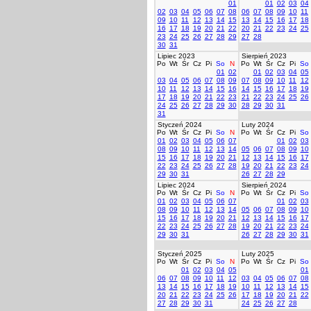
01
01
02
03
04
02
03
04
05
06
07
08
06
07
08
09
10
11
09
10
11
12
13
14
15
13
14
15
16
17
18
16
17
18
19
20
21
22
20
21
22
23
24
25
23
24
25
26
27
28
29
27
28
30
31
Lipiec 2023
Sierpień 2023
Po
Wt
Śr
Cz
Pi
So
N
Po
Wt
Śr
Cz
Pi
So
01
02
01
02
03
04
05
03
04
05
06
07
08
09
07
08
09
10
11
12
10
11
12
13
14
15
16
14
15
16
17
18
19
17
18
19
20
21
22
23
21
22
23
24
25
26
24
25
26
27
28
29
30
28
29
30
31
31
Styczeń 2024
Luty 2024
Po
Wt
Śr
Cz
Pi
So
N
Po
Wt
Śr
Cz
Pi
So
01
02
03
04
05
06
07
01
02
03
08
09
10
11
12
13
14
05
06
07
08
09
10
15
16
17
18
19
20
21
12
13
14
15
16
17
22
23
24
25
26
27
28
19
20
21
22
23
24
29
30
31
26
27
28
29
Lipiec 2024
Sierpień 2024
Po
Wt
Śr
Cz
Pi
So
N
Po
Wt
Śr
Cz
Pi
So
01
02
03
04
05
06
07
01
02
03
08
09
10
11
12
13
14
05
06
07
08
09
10
15
16
17
18
19
20
21
12
13
14
15
16
17
22
23
24
25
26
27
28
19
20
21
22
23
24
29
30
31
26
27
28
29
30
31
Styczeń 2025
Luty 2025
Po
Wt
Śr
Cz
Pi
So
N
Po
Wt
Śr
Cz
Pi
So
01
02
03
04
05
01
06
07
08
09
10
11
12
03
04
05
06
07
08
13
14
15
16
17
18
19
10
11
12
13
14
15
20
21
22
23
24
25
26
17
18
19
20
21
22
27
28
29
30
31
24
25
26
27
28