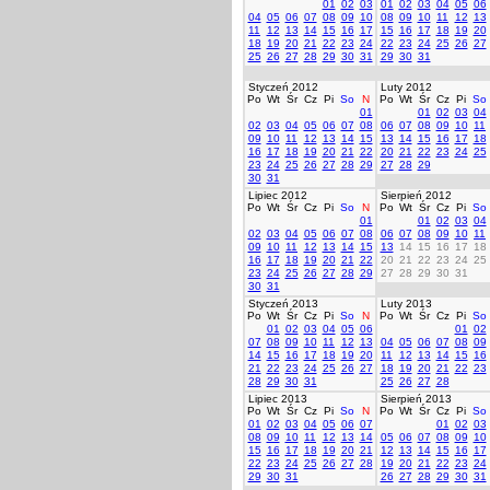
01
02
03
01
02
03
04
05
06
04
05
06
07
08
09
10
08
09
10
11
12
13
11
12
13
14
15
16
17
15
16
17
18
19
20
18
19
20
21
22
23
24
22
23
24
25
26
27
25
26
27
28
29
30
31
29
30
31
Styczeń 2012
Luty 2012
Po
Wt
Śr
Cz
Pi
So
N
Po
Wt
Śr
Cz
Pi
So
01
01
02
03
04
02
03
04
05
06
07
08
06
07
08
09
10
11
09
10
11
12
13
14
15
13
14
15
16
17
18
16
17
18
19
20
21
22
20
21
22
23
24
25
23
24
25
26
27
28
29
27
28
29
30
31
Lipiec 2012
Sierpień 2012
Po
Wt
Śr
Cz
Pi
So
N
Po
Wt
Śr
Cz
Pi
So
01
01
02
03
04
02
03
04
05
06
07
08
06
07
08
09
10
11
09
10
11
12
13
14
15
13
14
15
16
17
18
16
17
18
19
20
21
22
20
21
22
23
24
25
23
24
25
26
27
28
29
27
28
29
30
31
30
31
Styczeń 2013
Luty 2013
Po
Wt
Śr
Cz
Pi
So
N
Po
Wt
Śr
Cz
Pi
So
01
02
03
04
05
06
01
02
07
08
09
10
11
12
13
04
05
06
07
08
09
14
15
16
17
18
19
20
11
12
13
14
15
16
21
22
23
24
25
26
27
18
19
20
21
22
23
28
29
30
31
25
26
27
28
Lipiec 2013
Sierpień 2013
Po
Wt
Śr
Cz
Pi
So
N
Po
Wt
Śr
Cz
Pi
So
01
02
03
04
05
06
07
01
02
03
08
09
10
11
12
13
14
05
06
07
08
09
10
15
16
17
18
19
20
21
12
13
14
15
16
17
22
23
24
25
26
27
28
19
20
21
22
23
24
29
30
31
26
27
28
29
30
31