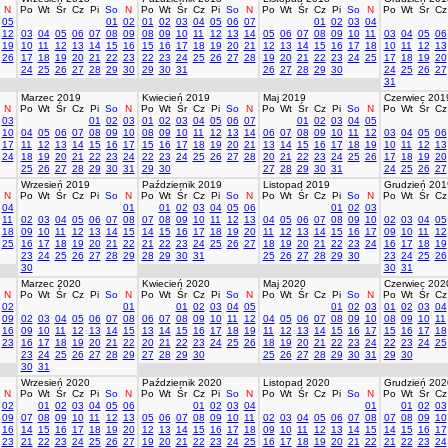
N
Po
Wt
Śr
Cz
Pi
So
N
Po
Wt
Śr
Cz
Pi
So
N
Po
Wt
Śr
Cz
Pi
So
N
Po
Wt
Śr
Cz
05
01
02
01
02
03
04
05
06
07
01
02
03
04
12
03
04
05
06
07
08
09
08
09
10
11
12
13
14
05
06
07
08
09
10
11
03
04
05
06
19
10
11
12
13
14
15
16
15
16
17
18
19
20
21
12
13
14
15
16
17
18
10
11
12
13
26
17
18
19
20
21
22
23
22
23
24
25
26
27
28
19
20
21
22
23
24
25
17
18
19
20
24
25
26
27
28
29
30
29
30
31
26
27
28
29
30
24
25
26
27
31
Marzec 2019
Kwiecień 2019
Maj 2019
Czerwiec 201
N
Po
Wt
Śr
Cz
Pi
So
N
Po
Wt
Śr
Cz
Pi
So
N
Po
Wt
Śr
Cz
Pi
So
N
Po
Wt
Śr
Cz
03
01
02
03
01
02
03
04
05
06
07
01
02
03
04
05
10
04
05
06
07
08
09
10
08
09
10
11
12
13
14
06
07
08
09
10
11
12
03
04
05
06
17
11
12
13
14
15
16
17
15
16
17
18
19
20
21
13
14
15
16
17
18
19
10
11
12
13
24
18
19
20
21
22
23
24
22
23
24
25
26
27
28
20
21
22
23
24
25
26
17
18
19
20
25
26
27
28
29
30
31
29
30
27
28
29
30
31
24
25
26
27
Wrzesień 2019
Październik 2019
Listopad 2019
Grudzień 201
N
Po
Wt
Śr
Cz
Pi
So
N
Po
Wt
Śr
Cz
Pi
So
N
Po
Wt
Śr
Cz
Pi
So
N
Po
Wt
Śr
Cz
04
01
01
02
03
04
05
06
01
02
03
11
02
03
04
05
06
07
08
07
08
09
10
11
12
13
04
05
06
07
08
09
10
02
03
04
05
18
09
10
11
12
13
14
15
14
15
16
17
18
19
20
11
12
13
14
15
16
17
09
10
11
12
25
16
17
18
19
20
21
22
21
22
23
24
25
26
27
18
19
20
21
22
23
24
16
17
18
19
23
24
25
26
27
28
29
28
29
30
31
25
26
27
28
29
30
23
24
25
26
30
30
31
Marzec 2020
Kwiecień 2020
Maj 2020
Czerwiec 202
N
Po
Wt
Śr
Cz
Pi
So
N
Po
Wt
Śr
Cz
Pi
So
N
Po
Wt
Śr
Cz
Pi
So
N
Po
Wt
Śr
Cz
02
01
01
02
03
04
05
01
02
03
01
02
03
04
09
02
03
04
05
06
07
08
06
07
08
09
10
11
12
04
05
06
07
08
09
10
08
09
10
11
16
09
10
11
12
13
14
15
13
14
15
16
17
18
19
11
12
13
14
15
16
17
15
16
17
18
23
16
17
18
19
20
21
22
20
21
22
23
24
25
26
18
19
20
21
22
23
24
22
23
24
25
23
24
25
26
27
28
29
27
28
29
30
25
26
27
28
29
30
31
29
30
30
31
Wrzesień 2020
Październik 2020
Listopad 2020
Grudzień 202
N
Po
Wt
Śr
Cz
Pi
So
N
Po
Wt
Śr
Cz
Pi
So
N
Po
Wt
Śr
Cz
Pi
So
N
Po
Wt
Śr
Cz
02
01
02
03
04
05
06
01
02
03
04
01
01
02
03
09
07
08
09
10
11
12
13
05
06
07
08
09
10
11
02
03
04
05
06
07
08
07
08
09
10
16
14
15
16
17
18
19
20
12
13
14
15
16
17
18
09
10
11
12
13
14
15
14
15
16
17
23
21
22
23
24
25
26
27
19
20
21
22
23
24
25
16
17
18
19
20
21
22
21
22
23
24