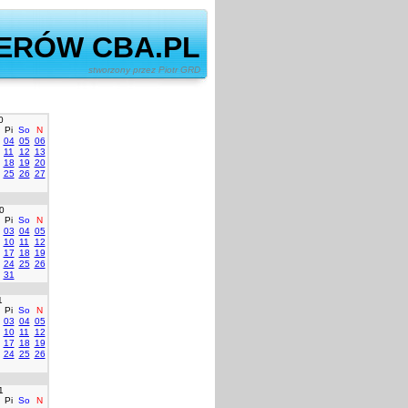
ERÓW CBA.PL
ony przez Piotr GRD
0
Pi
So
N
04
05
06
11
12
13
18
19
20
25
26
27
0
Pi
So
N
03
04
05
10
11
12
17
18
19
24
25
26
31
1
Pi
So
N
03
04
05
10
11
12
17
18
19
24
25
26
1
Pi
So
N