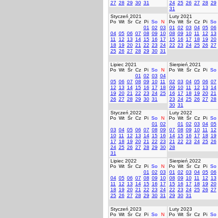
27
28
29
30
31
24
25
26
27
28
29
31
Styczeń 2021
Luty 2021
Po
Wt
Śr
Cz
Pi
So
N
Po
Wt
Śr
Cz
Pi
So
01
02
03
01
02
03
04
05
06
04
05
06
07
08
09
10
08
09
10
11
12
13
11
12
13
14
15
16
17
15
16
17
18
19
20
18
19
20
21
22
23
24
22
23
24
25
26
27
25
26
27
28
29
30
31
Lipiec 2021
Sierpień 2021
Po
Wt
Śr
Cz
Pi
So
N
Po
Wt
Śr
Cz
Pi
So
01
02
03
04
05
06
07
08
09
10
11
02
03
04
05
06
07
12
13
14
15
16
17
18
09
10
11
12
13
14
19
20
21
22
23
24
25
16
17
18
19
20
21
26
27
28
29
30
31
23
24
25
26
27
28
30
31
Styczeń 2022
Luty 2022
Po
Wt
Śr
Cz
Pi
So
N
Po
Wt
Śr
Cz
Pi
So
01
02
01
02
03
04
05
03
04
05
06
07
08
09
07
08
09
10
11
12
10
11
12
13
14
15
16
14
15
16
17
18
19
17
18
19
20
21
22
23
21
22
23
24
25
26
24
25
26
27
28
29
30
28
31
Lipiec 2022
Sierpień 2022
Po
Wt
Śr
Cz
Pi
So
N
Po
Wt
Śr
Cz
Pi
So
01
02
03
01
02
03
04
05
06
04
05
06
07
08
09
10
08
09
10
11
12
13
11
12
13
14
15
16
17
15
16
17
18
19
20
18
19
20
21
22
23
24
22
23
24
25
26
27
25
26
27
28
29
30
31
29
30
31
Styczeń 2023
Luty 2023
Po
Wt
Śr
Cz
Pi
So
N
Po
Wt
Śr
Cz
Pi
So