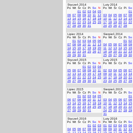
Styczeń 2014
Luty 2014
Po
Wt
Śr
Cz
Pi
So
N
Po
Wt
Śr
Cz
Pi
So
01
02
03
04
05
01
06
07
08
09
10
11
12
03
04
05
06
07
08
13
14
15
16
17
18
19
10
11
12
13
14
15
20
21
22
23
24
25
26
17
18
19
20
21
22
27
28
29
30
31
24
25
26
27
28
Lipiec 2014
Sierpień 2014
Po
Wt
Śr
Cz
Pi
So
N
Po
Wt
Śr
Cz
Pi
So
01
02
03
04
05
06
01
02
07
08
09
10
11
12
13
04
05
06
07
08
09
14
15
16
17
18
19
20
11
12
13
14
15
16
21
22
23
24
25
26
27
18
19
20
21
22
23
28
29
30
31
25
26
27
28
29
30
Styczeń 2015
Luty 2015
Po
Wt
Śr
Cz
Pi
So
N
Po
Wt
Śr
Cz
Pi
So
01
02
03
04
05
06
07
08
09
10
11
02
03
04
05
06
07
12
13
14
15
16
17
18
09
10
11
12
13
14
19
20
21
22
23
24
25
16
17
18
19
20
21
26
27
28
29
30
31
23
24
25
26
27
28
Lipiec 2015
Sierpień 2015
Po
Wt
Śr
Cz
Pi
So
N
Po
Wt
Śr
Cz
Pi
So
01
02
03
04
05
01
06
07
08
09
10
11
12
03
04
05
06
07
08
13
14
15
16
17
18
19
10
11
12
13
14
15
20
21
22
23
24
25
26
17
18
19
20
21
22
27
28
29
30
31
24
25
26
27
28
29
31
Styczeń 2016
Luty 2016
Po
Wt
Śr
Cz
Pi
So
N
Po
Wt
Śr
Cz
Pi
So
01
02
03
01
02
03
04
05
06
04
05
06
07
08
09
10
08
09
10
11
12
13
11
12
13
14
15
16
17
15
16
17
18
19
20