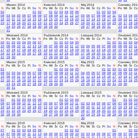
Marzec 2014
Kwiecień 2014
Maj 2014
Czerwiec 201
N
Po
Wt
Śr
Cz
Pi
So
N
Po
Wt
Śr
Cz
Pi
So
N
Po
Wt
Śr
Cz
Pi
So
N
Po
Wt
Śr
Cz
02
01
02
01
02
03
04
05
06
01
02
03
04
09
03
04
05
06
07
08
09
07
08
09
10
11
12
13
05
06
07
08
09
10
11
02
03
04
05
16
10
11
12
13
14
15
16
14
15
16
17
18
19
20
12
13
14
15
16
17
18
09
10
11
12
23
17
18
19
20
21
22
23
21
22
23
24
25
26
27
19
20
21
22
23
24
25
16
17
18
19
24
25
26
27
28
29
30
28
29
30
26
27
28
29
30
31
23
24
25
26
31
30
Wrzesień 2014
Październik 2014
Listopad 2014
Grudzień 201
N
Po
Wt
Śr
Cz
Pi
So
N
Po
Wt
Śr
Cz
Pi
So
N
Po
Wt
Śr
Cz
Pi
So
N
Po
Wt
Śr
Cz
03
01
02
03
04
05
06
07
01
02
03
04
05
01
02
01
02
03
04
10
08
09
10
11
12
13
14
06
07
08
09
10
11
12
03
04
05
06
07
08
09
08
09
10
11
17
15
16
17
18
19
20
21
13
14
15
16
17
18
19
10
11
12
13
14
15
16
15
16
17
18
24
22
23
24
25
26
27
28
20
21
22
23
24
25
26
17
18
19
20
21
22
23
22
23
24
25
31
29
30
27
28
29
30
31
24
25
26
27
28
29
30
29
30
31
Marzec 2015
Kwiecień 2015
Maj 2015
Czerwiec 201
N
Po
Wt
Śr
Cz
Pi
So
N
Po
Wt
Śr
Cz
Pi
So
N
Po
Wt
Śr
Cz
Pi
So
N
Po
Wt
Śr
Cz
01
01
01
02
03
04
05
01
02
03
01
02
03
04
08
02
03
04
05
06
07
08
06
07
08
09
10
11
12
04
05
06
07
08
09
10
08
09
10
11
15
09
10
11
12
13
14
15
13
14
15
16
17
18
19
11
12
13
14
15
16
17
15
16
17
18
22
16
17
18
19
20
21
22
20
21
22
23
24
25
26
18
19
20
21
22
23
24
22
23
24
25
23
24
25
26
27
28
29
27
28
29
30
25
26
27
28
29
30
31
29
30
30
31
Wrzesień 2015
Październik 2015
Listopad 2015
Grudzień 201
N
Po
Wt
Śr
Cz
Pi
So
N
Po
Wt
Śr
Cz
Pi
So
N
Po
Wt
Śr
Cz
Pi
So
N
Po
Wt
Śr
Cz
02
01
02
03
04
05
06
01
02
03
04
01
01
02
03
09
07
08
09
10
11
12
13
05
06
07
08
09
10
11
02
03
04
05
06
07
08
07
08
09
10
16
14
15
16
17
18
19
20
12
13
14
15
16
17
18
09
10
11
12
13
14
15
14
15
16
17
23
21
22
23
24
25
26
27
19
20
21
22
23
24
25
16
17
18
19
20
21
22
21
22
23
24
30
28
29
30
26
27
28
29
30
31
23
24
25
26
27
28
29
28
29
30
31
30
Marzec 2016
Kwiecień 2016
Maj 2016
Czerwiec 201
N
Po
Wt
Śr
Cz
Pi
So
N
Po
Wt
Śr
Cz
Pi
So
N
Po
Wt
Śr
Cz
Pi
So
N
Po
Wt
Śr
Cz
07
01
02
03
04
05
06
01
02
03
01
01
02
14
07
08
09
10
11
12
13
04
05
06
07
08
09
10
02
03
04
05
06
07
08
06
07
08
09
21
14
15
16
17
18
19
20
11
12
13
14
15
16
17
09
10
11
12
13
14
15
13
14
15
16