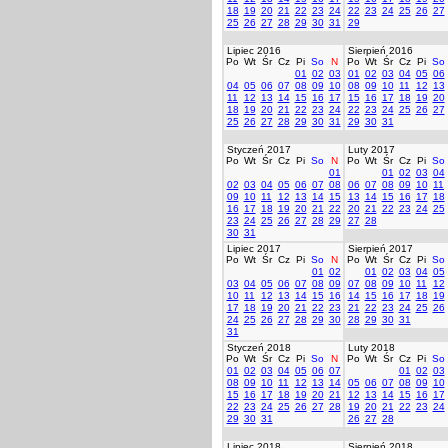
18
19
20
21
22
23
24
22
23
24
25
26
27
25
26
27
28
29
30
31
29
Lipiec 2016
Sierpień 2016
Po
Wt
Śr
Cz
Pi
So
N
Po
Wt
Śr
Cz
Pi
So
01
02
03
01
02
03
04
05
06
04
05
06
07
08
09
10
08
09
10
11
12
13
11
12
13
14
15
16
17
15
16
17
18
19
20
18
19
20
21
22
23
24
22
23
24
25
26
27
25
26
27
28
29
30
31
29
30
31
Styczeń 2017
Luty 2017
Po
Wt
Śr
Cz
Pi
So
N
Po
Wt
Śr
Cz
Pi
So
01
01
02
03
04
02
03
04
05
06
07
08
06
07
08
09
10
11
09
10
11
12
13
14
15
13
14
15
16
17
18
16
17
18
19
20
21
22
20
21
22
23
24
25
23
24
25
26
27
28
29
27
28
30
31
Lipiec 2017
Sierpień 2017
Po
Wt
Śr
Cz
Pi
So
N
Po
Wt
Śr
Cz
Pi
So
01
02
01
02
03
04
05
03
04
05
06
07
08
09
07
08
09
10
11
12
10
11
12
13
14
15
16
14
15
16
17
18
19
17
18
19
20
21
22
23
21
22
23
24
25
26
24
25
26
27
28
29
30
28
29
30
31
31
Styczeń 2018
Luty 2018
Po
Wt
Śr
Cz
Pi
So
N
Po
Wt
Śr
Cz
Pi
So
01
02
03
04
05
06
07
01
02
03
08
09
10
11
12
13
14
05
06
07
08
09
10
15
16
17
18
19
20
21
12
13
14
15
16
17
22
23
24
25
26
27
28
19
20
21
22
23
24
29
30
31
26
27
28
Lipiec 2018
Sierpień 2018