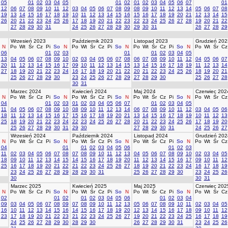
05
01
02
03
04
05
01
02
01
02
03
04
05
06
07
01
12
06
07
08
09
10
11
12
03
04
05
06
07
08
09
08
09
10
11
12
13
14
05
06
07
08
19
13
14
15
16
17
18
19
10
11
12
13
14
15
16
15
16
17
18
19
20
21
12
13
14
15
26
20
21
22
23
24
25
26
17
18
19
20
21
22
23
22
23
24
25
26
27
28
19
20
21
22
27
28
29
30
31
24
25
26
27
28
29
30
29
30
31
26
27
28
29
Wrzesień 2023
Październik 2023
Listopad 2023
Grudzień 202
N
Po
Wt
Śr
Cz
Pi
So
N
Po
Wt
Śr
Cz
Pi
So
N
Po
Wt
Śr
Cz
Pi
So
N
Po
Wt
Śr
Cz
06
01
02
03
01
01
02
03
04
05
13
04
05
06
07
08
09
10
02
03
04
05
06
07
08
06
07
08
09
10
11
12
04
05
06
07
20
11
12
13
14
15
16
17
09
10
11
12
13
14
15
13
14
15
16
17
18
19
11
12
13
14
27
18
19
20
21
22
23
24
16
17
18
19
20
21
22
20
21
22
23
24
25
26
18
19
20
21
25
26
27
28
29
30
23
24
25
26
27
28
29
27
28
29
30
25
26
27
28
30
31
Marzec 2024
Kwiecień 2024
Maj 2024
Czerwiec 202
N
Po
Wt
Śr
Cz
Pi
So
N
Po
Wt
Śr
Cz
Pi
So
N
Po
Wt
Śr
Cz
Pi
So
N
Po
Wt
Śr
Cz
04
01
02
03
01
02
03
04
05
06
07
01
02
03
04
05
11
04
05
06
07
08
09
10
08
09
10
11
12
13
14
06
07
08
09
10
11
12
03
04
05
06
18
11
12
13
14
15
16
17
15
16
17
18
19
20
21
13
14
15
16
17
18
19
10
11
12
13
25
18
19
20
21
22
23
24
22
23
24
25
26
27
28
20
21
22
23
24
25
26
17
18
19
20
25
26
27
28
29
30
31
29
30
27
28
29
30
31
24
25
26
27
Wrzesień 2024
Październik 2024
Listopad 2024
Grudzień 202
N
Po
Wt
Śr
Cz
Pi
So
N
Po
Wt
Śr
Cz
Pi
So
N
Po
Wt
Śr
Cz
Pi
So
N
Po
Wt
Śr
Cz
04
01
01
02
03
04
05
06
01
02
03
11
02
03
04
05
06
07
08
07
08
09
10
11
12
13
04
05
06
07
08
09
10
02
03
04
05
18
09
10
11
12
13
14
15
14
15
16
17
18
19
20
11
12
13
14
15
16
17
09
10
11
12
25
16
17
18
19
20
21
22
21
22
23
24
25
26
27
18
19
20
21
22
23
24
16
17
18
19
23
24
25
26
27
28
29
28
29
30
31
25
26
27
28
29
30
23
24
25
26
30
30
31
Marzec 2025
Kwiecień 2025
Maj 2025
Czerwiec 202
N
Po
Wt
Śr
Cz
Pi
So
N
Po
Wt
Śr
Cz
Pi
So
N
Po
Wt
Śr
Cz
Pi
So
N
Po
Wt
Śr
Cz
02
01
02
01
02
03
04
05
06
01
02
03
04
09
03
04
05
06
07
08
09
07
08
09
10
11
12
13
05
06
07
08
09
10
11
02
03
04
05
16
10
11
12
13
14
15
16
14
15
16
17
18
19
20
12
13
14
15
16
17
18
09
10
11
12
23
17
18
19
20
21
22
23
21
22
23
24
25
26
27
19
20
21
22
23
24
25
16
17
18
19
24
25
26
27
28
29
30
28
29
30
26
27
28
29
30
31
23
24
25
26