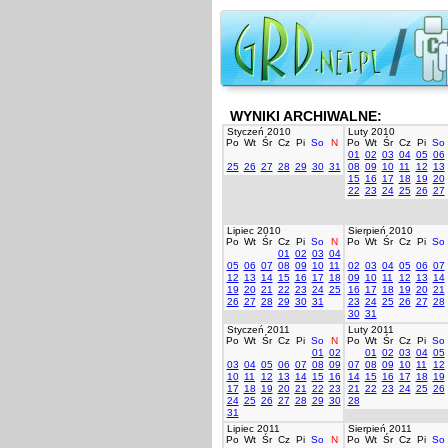
WYNIKI ARCHIWALNE:
Styczeń 2010
Luty 2010
Po
Wt
Śr
Cz
Pi
So
N
Po
Wt
Śr
Cz
Pi
So
01
02
03
04
05
06
25
26
27
28
29
30
31
08
09
10
11
12
13
15
16
17
18
19
20
22
23
24
25
26
27
Lipiec 2010
Sierpień 2010
Po
Wt
Śr
Cz
Pi
So
N
Po
Wt
Śr
Cz
Pi
So
01
02
03
04
05
06
07
08
09
10
11
02
03
04
05
06
07
12
13
14
15
16
17
18
09
10
11
12
13
14
19
20
21
22
23
24
25
16
17
18
19
20
21
26
27
28
29
30
31
23
24
25
26
27
28
30
31
Styczeń 2011
Luty 2011
Po
Wt
Śr
Cz
Pi
So
N
Po
Wt
Śr
Cz
Pi
So
01
02
01
02
03
04
05
03
04
05
06
07
08
09
07
08
09
10
11
12
10
11
12
13
14
15
16
14
15
16
17
18
19
17
18
19
20
21
22
23
21
22
23
24
25
26
24
25
26
27
28
29
30
28
31
Lipiec 2011
Sierpień 2011
Po
Wt
Śr
Cz
Pi
So
N
Po
Wt
Śr
Cz
Pi
So