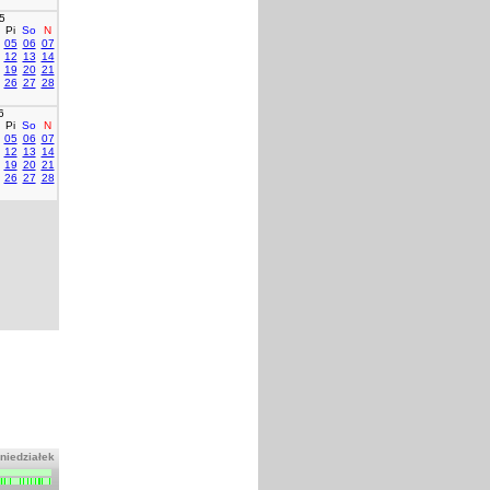
5
Pi
So
N
05
06
07
12
13
14
19
20
21
26
27
28
6
Pi
So
N
05
06
07
12
13
14
19
20
21
26
27
28
niedziałek