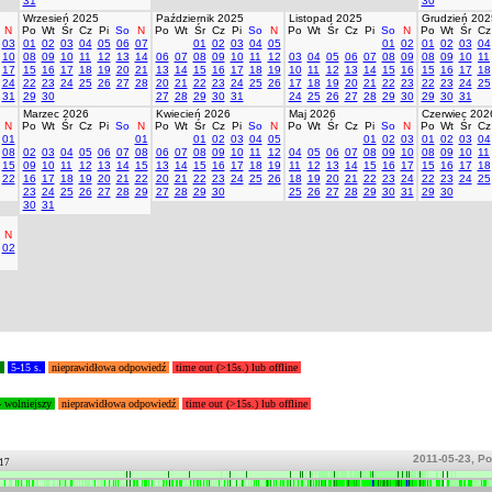
31
30
Wrzesień 2025
Październik 2025
Listopad 2025
Grudzień 202
N
Po
Wt
Śr
Cz
Pi
So
N
Po
Wt
Śr
Cz
Pi
So
N
Po
Wt
Śr
Cz
Pi
So
N
Po
Wt
Śr
Cz
03
01
02
03
04
05
06
07
01
02
03
04
05
01
02
01
02
03
04
10
08
09
10
11
12
13
14
06
07
08
09
10
11
12
03
04
05
06
07
08
09
08
09
10
11
17
15
16
17
18
19
20
21
13
14
15
16
17
18
19
10
11
12
13
14
15
16
15
16
17
18
24
22
23
24
25
26
27
28
20
21
22
23
24
25
26
17
18
19
20
21
22
23
22
23
24
25
31
29
30
27
28
29
30
31
24
25
26
27
28
29
30
29
30
31
Marzec 2026
Kwiecień 2026
Maj 2026
Czerwiec 202
N
Po
Wt
Śr
Cz
Pi
So
N
Po
Wt
Śr
Cz
Pi
So
N
Po
Wt
Śr
Cz
Pi
So
N
Po
Wt
Śr
Cz
01
01
01
02
03
04
05
01
02
03
01
02
03
04
08
02
03
04
05
06
07
08
06
07
08
09
10
11
12
04
05
06
07
08
09
10
08
09
10
11
15
09
10
11
12
13
14
15
13
14
15
16
17
18
19
11
12
13
14
15
16
17
15
16
17
18
22
16
17
18
19
20
21
22
20
21
22
23
24
25
26
18
19
20
21
22
23
24
22
23
24
25
23
24
25
26
27
28
29
27
28
29
30
25
26
27
28
29
30
31
29
30
30
31
N
02
.
5-15 s.
nieprawidłowa odpowiedź
time out (>15s.) lub offline
- wolniejszy
nieprawidłowa odpowiedź
time out (>15s.) lub offline
2011-05-23, Po
217