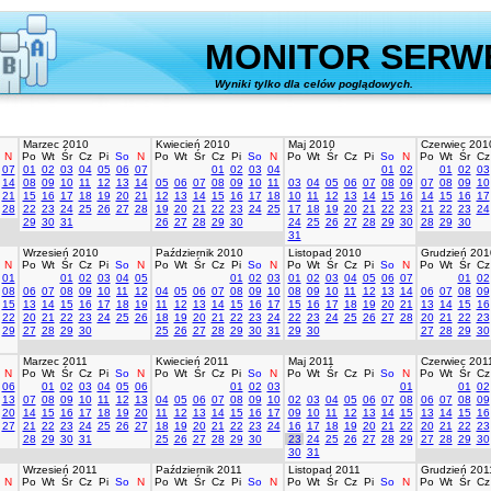
MONITOR SERW
Wyniki tylko dla celów poglądowych.
stworz
Marzec 2010
Kwiecień 2010
Maj 2010
Czerwiec 201
N
Po
Wt
Śr
Cz
Pi
So
N
Po
Wt
Śr
Cz
Pi
So
N
Po
Wt
Śr
Cz
Pi
So
N
Po
Wt
Śr
Cz
07
01
02
03
04
05
06
07
01
02
03
04
01
02
01
02
03
14
08
09
10
11
12
13
14
05
06
07
08
09
10
11
03
04
05
06
07
08
09
07
08
09
10
21
15
16
17
18
19
20
21
12
13
14
15
16
17
18
10
11
12
13
14
15
16
14
15
16
17
28
22
23
24
25
26
27
28
19
20
21
22
23
24
25
17
18
19
20
21
22
23
21
22
23
24
29
30
31
26
27
28
29
30
24
25
26
27
28
29
30
28
29
30
31
Wrzesień 2010
Październik 2010
Listopad 2010
Grudzień 201
N
Po
Wt
Śr
Cz
Pi
So
N
Po
Wt
Śr
Cz
Pi
So
N
Po
Wt
Śr
Cz
Pi
So
N
Po
Wt
Śr
Cz
01
01
02
03
04
05
01
02
03
01
02
03
04
05
06
07
01
02
08
06
07
08
09
10
11
12
04
05
06
07
08
09
10
08
09
10
11
12
13
14
06
07
08
09
15
13
14
15
16
17
18
19
11
12
13
14
15
16
17
15
16
17
18
19
20
21
13
14
15
16
22
20
21
22
23
24
25
26
18
19
20
21
22
23
24
22
23
24
25
26
27
28
20
21
22
23
29
27
28
29
30
25
26
27
28
29
30
31
29
30
27
28
29
30
Marzec 2011
Kwiecień 2011
Maj 2011
Czerwiec 201
N
Po
Wt
Śr
Cz
Pi
So
N
Po
Wt
Śr
Cz
Pi
So
N
Po
Wt
Śr
Cz
Pi
So
N
Po
Wt
Śr
Cz
06
01
02
03
04
05
06
01
02
03
01
01
02
13
07
08
09
10
11
12
13
04
05
06
07
08
09
10
02
03
04
05
06
07
08
06
07
08
09
20
14
15
16
17
18
19
20
11
12
13
14
15
16
17
09
10
11
12
13
14
15
13
14
15
16
27
21
22
23
24
25
26
27
18
19
20
21
22
23
24
16
17
18
19
20
21
22
20
21
22
23
28
29
30
31
25
26
27
28
29
30
23
24
25
26
27
28
29
27
28
29
30
30
31
Wrzesień 2011
Październik 2011
Listopad 2011
Grudzień 201
N
Po
Wt
Śr
Cz
Pi
So
N
Po
Wt
Śr
Cz
Pi
So
N
Po
Wt
Śr
Cz
Pi
So
N
Po
Wt
Śr
Cz