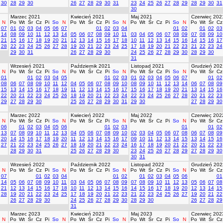
30
28
29
30
26
27
28
29
30
31
23
24
25
26
27
28
29
28
29
30
31
30
Marzec 2021
Kwiecień 2021
Maj 2021
Czerwiec 202
N
Po
Wt
Śr
Cz
Pi
So
N
Po
Wt
Śr
Cz
Pi
So
N
Po
Wt
Śr
Cz
Pi
So
N
Po
Wt
Śr
Cz
07
01
02
03
04
05
06
07
01
02
03
04
01
02
01
02
03
14
08
09
10
11
12
13
14
05
06
07
08
09
10
11
03
04
05
06
07
08
09
07
08
09
10
21
15
16
17
18
19
20
21
12
13
14
15
16
17
18
10
11
12
13
14
15
16
14
15
16
17
28
22
23
24
25
26
27
28
19
20
21
22
23
24
25
17
18
19
20
21
22
23
21
22
23
24
29
30
31
26
27
28
29
30
24
25
26
27
28
29
30
28
29
30
31
Wrzesień 2021
Październik 2021
Listopad 2021
Grudzień 202
N
Po
Wt
Śr
Cz
Pi
So
N
Po
Wt
Śr
Cz
Pi
So
N
Po
Wt
Śr
Cz
Pi
So
N
Po
Wt
Śr
Cz
01
01
02
03
04
05
01
02
03
01
02
03
04
05
06
07
01
02
08
06
07
08
09
10
11
12
04
05
06
07
08
09
10
08
09
10
11
12
13
14
06
07
08
09
15
13
14
15
16
17
18
19
11
12
13
14
15
16
17
15
16
17
18
19
20
21
13
14
15
16
22
20
21
22
23
24
25
26
18
19
20
21
22
23
24
22
23
24
25
26
27
28
20
21
22
23
29
27
28
29
30
25
26
27
28
29
30
31
29
30
27
28
29
30
Marzec 2022
Kwiecień 2022
Maj 2022
Czerwiec 202
N
Po
Wt
Śr
Cz
Pi
So
N
Po
Wt
Śr
Cz
Pi
So
N
Po
Wt
Śr
Cz
Pi
So
N
Po
Wt
Śr
Cz
06
01
02
03
04
05
06
01
02
03
01
01
02
13
07
08
09
10
11
12
13
04
05
06
07
08
09
10
02
03
04
05
06
07
08
06
07
08
09
20
14
15
16
17
18
19
20
11
12
13
14
15
16
17
09
10
11
12
13
14
15
13
14
15
16
27
21
22
23
24
25
26
27
18
19
20
21
22
23
24
16
17
18
19
20
21
22
20
21
22
23
28
29
30
31
25
26
27
28
29
30
23
24
25
26
27
28
29
27
28
29
30
30
31
Wrzesień 2022
Październik 2022
Listopad 2022
Grudzień 202
N
Po
Wt
Śr
Cz
Pi
So
N
Po
Wt
Śr
Cz
Pi
So
N
Po
Wt
Śr
Cz
Pi
So
N
Po
Wt
Śr
Cz
07
01
02
03
04
01
02
01
02
03
04
05
06
01
14
05
06
07
08
09
10
11
03
04
05
06
07
08
09
07
08
09
10
11
12
13
05
06
07
08
21
12
13
14
15
16
17
18
10
11
12
13
14
15
16
14
15
16
17
18
19
20
12
13
14
15
28
19
20
21
22
23
24
25
17
18
19
20
21
22
23
21
22
23
24
25
26
27
19
20
21
22
26
27
28
29
30
24
25
26
27
28
29
30
28
29
30
26
27
28
29
31
Marzec 2023
Kwiecień 2023
Maj 2023
Czerwiec 202
N
Po
Wt
Śr
Cz
Pi
So
N
Po
Wt
Śr
Cz
Pi
So
N
Po
Wt
Śr
Cz
Pi
So
N
Po
Wt
Śr
Cz