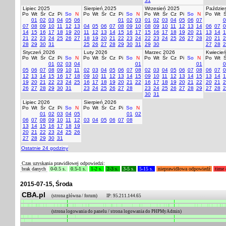
31
Lipiec 2025
Sierpień 2025
Wrzesień 2025
Paździer
Po
Wt
Śr
Cz
Pi
So
N
Po
Wt
Śr
Cz
Pi
So
N
Po
Wt
Śr
Cz
Pi
So
N
Po
Wt
Ś
01
02
03
04
05
06
01
02
03
01
02
03
04
05
06
07
0
07
08
09
10
11
12
13
04
05
06
07
08
09
10
08
09
10
11
12
13
14
06
07
0
14
15
16
17
18
19
20
11
12
13
14
15
16
17
15
16
17
18
19
20
21
13
14
1
21
22
23
24
25
26
27
18
19
20
21
22
23
24
22
23
24
25
26
27
28
20
21
2
28
29
30
31
25
26
27
28
29
30
31
29
30
27
28
2
Styczeń 2026
Luty 2026
Marzec 2026
Kwiecie
Po
Wt
Śr
Cz
Pi
So
N
Po
Wt
Śr
Cz
Pi
So
N
Po
Wt
Śr
Cz
Pi
So
N
Po
Wt
Ś
01
02
03
04
01
01
0
05
06
07
08
09
10
11
02
03
04
05
06
07
08
02
03
04
05
06
07
08
06
07
0
12
13
14
15
16
17
18
09
10
11
12
13
14
15
09
10
11
12
13
14
15
13
14
1
19
20
21
22
23
24
25
16
17
18
19
20
21
22
16
17
18
19
20
21
22
20
21
2
26
27
28
29
30
31
23
24
25
26
27
28
23
24
25
26
27
28
29
27
28
2
30
31
Lipiec 2026
Sierpień 2026
Po
Wt
Śr
Cz
Pi
So
N
Po
Wt
Śr
Cz
Pi
So
N
01
02
03
04
05
01
02
06
07
08
09
10
11
12
03
04
05
06
07
08
13
14
15
16
17
18
19
20
21
22
23
24
25
26
27
28
29
30
31
Ostatnie 24 godziny
Czas uzyskania prawidłowej odpowiedzi:
brak danych
0-0.5 s.
0.5-1 s.
1-2 s.
2-3 s.
3-5 s.
5-15 s.
nieprawidłowa odpowiedź
time 
2015-07-15, Środa
CBA.pl
(strona główna / forum) IP: 95.211.144.65
(strona logowania do panelu / strona logowania do PHPMyAdmin)