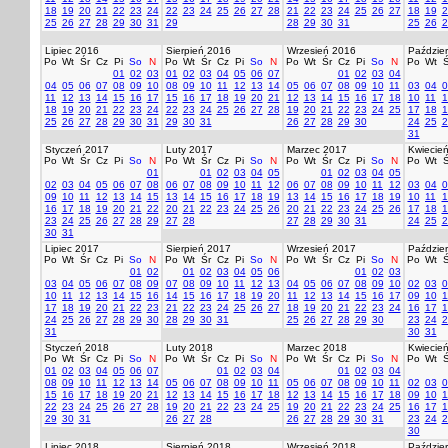
18
19
20
21
22
23
24
22
23
24
25
26
27
28
21
22
23
24
25
26
27
18
19
2
25
26
27
28
29
30
31
29
28
29
30
31
25
26
2
Lipiec 2016
Sierpień 2016
Wrzesień 2016
Paździer
Po
Wt
Śr
Cz
Pi
So
N
Po
Wt
Śr
Cz
Pi
So
N
Po
Wt
Śr
Cz
Pi
So
N
Po
Wt
Ś
01
02
03
01
02
03
04
05
06
07
01
02
03
04
04
05
06
07
08
09
10
08
09
10
11
12
13
14
05
06
07
08
09
10
11
03
04
0
11
12
13
14
15
16
17
15
16
17
18
19
20
21
12
13
14
15
16
17
18
10
11
1
18
19
20
21
22
23
24
22
23
24
25
26
27
28
19
20
21
22
23
24
25
17
18
1
25
26
27
28
29
30
31
29
30
31
26
27
28
29
30
24
25
2
31
Styczeń 2017
Luty 2017
Marzec 2017
Kwiecie
Po
Wt
Śr
Cz
Pi
So
N
Po
Wt
Śr
Cz
Pi
So
N
Po
Wt
Śr
Cz
Pi
So
N
Po
Wt
Ś
01
01
02
03
04
05
01
02
03
04
05
02
03
04
05
06
07
08
06
07
08
09
10
11
12
06
07
08
09
10
11
12
03
04
0
09
10
11
12
13
14
15
13
14
15
16
17
18
19
13
14
15
16
17
18
19
10
11
1
16
17
18
19
20
21
22
20
21
22
23
24
25
26
20
21
22
23
24
25
26
17
18
1
23
24
25
26
27
28
29
27
28
27
28
29
30
31
24
25
2
30
31
Lipiec 2017
Sierpień 2017
Wrzesień 2017
Paździer
Po
Wt
Śr
Cz
Pi
So
N
Po
Wt
Śr
Cz
Pi
So
N
Po
Wt
Śr
Cz
Pi
So
N
Po
Wt
Ś
01
02
01
02
03
04
05
06
01
02
03
03
04
05
06
07
08
09
07
08
09
10
11
12
13
04
05
06
07
08
09
10
02
03
0
10
11
12
13
14
15
16
14
15
16
17
18
19
20
11
12
13
14
15
16
17
09
10
1
17
18
19
20
21
22
23
21
22
23
24
25
26
27
18
19
20
21
22
23
24
16
17
1
24
25
26
27
28
29
30
28
29
30
31
25
26
27
28
29
30
23
24
2
31
30
31
Styczeń 2018
Luty 2018
Marzec 2018
Kwiecie
Po
Wt
Śr
Cz
Pi
So
N
Po
Wt
Śr
Cz
Pi
So
N
Po
Wt
Śr
Cz
Pi
So
N
Po
Wt
Ś
01
02
03
04
05
06
07
01
02
03
04
01
02
03
04
08
09
10
11
12
13
14
05
06
07
08
09
10
11
05
06
07
08
09
10
11
02
03
0
15
16
17
18
19
20
21
12
13
14
15
16
17
18
12
13
14
15
16
17
18
09
10
1
22
23
24
25
26
27
28
19
20
21
22
23
24
25
19
20
21
22
23
24
25
16
17
1
29
30
31
26
27
28
26
27
28
29
30
31
23
24
2
30
Lipiec 2018
Sierpień 2018
Wrzesień 2018
Paździer