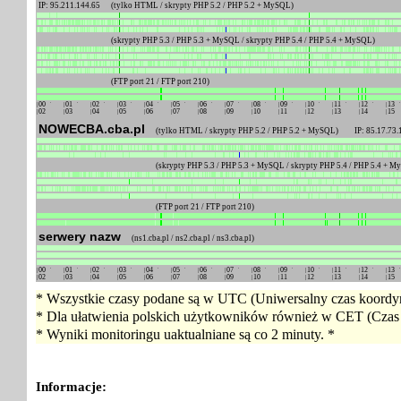
IP: 95.211.144.65
(tylko HTML / skrypty PHP 5.2 / PHP 5.2 + MySQL)
(skrypty PHP 5.3 / PHP 5.3 + MySQL / skrypty PHP 5.4 / PHP 5.4 + MySQL)
(FTP port 21 / FTP port 210)
00
01
02
03
04
05
06
07
08
09
10
11
12
13
02
03
04
05
06
07
08
09
10
11
12
13
14
15
NOWECBA.cba.pl
(tylko HTML / skrypty PHP 5.2 / PHP 5.2 + MySQL) IP: 85.17.73.
(skrypty PHP 5.3 / PHP 5.3 + MySQL / skrypty PHP 5.4 / PHP 5.4 + 
(FTP port 21 / FTP port 210)
serwery nazw
(ns1.cba.pl / ns2.cba.pl / ns3.cba.pl)
00
01
02
03
04
05
06
07
08
09
10
11
12
13
02
03
04
05
06
07
08
09
10
11
12
13
14
15
* Wszystkie czasy podane są w UTC (Uniwersalny czas koordyn
* Dla ułatwienia polskich użytkowników również w CET (Czas 
* Wyniki monitoringu uaktualniane są co 2 minuty. *
Informacje: