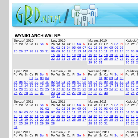
WYNIKI ARCHIWALNE:
Styczeń 2010
Luty 2010
Marzec 2010
Kwiecie
Po
Wt
Śr
Cz
Pi
So
N
Po
Wt
Śr
Cz
Pi
So
N
Po
Wt
Śr
Cz
Pi
So
N
Po
Wt
Ś
01
02
03
04
05
06
07
01
02
03
04
05
06
07
25
26
27
28
29
30
31
08
09
10
11
12
13
14
08
09
10
11
12
13
14
05
06
0
15
16
17
18
19
20
21
15
16
17
18
19
20
21
12
13
1
22
23
24
25
26
27
28
22
23
24
25
26
27
28
19
20
2
29
30
31
26
27
2
Lipiec 2010
Sierpień 2010
Wrzesień 2010
Paździer
Po
Wt
Śr
Cz
Pi
So
N
Po
Wt
Śr
Cz
Pi
So
N
Po
Wt
Śr
Cz
Pi
So
N
Po
Wt
Ś
01
02
03
04
01
01
02
03
04
05
05
06
07
08
09
10
11
02
03
04
05
06
07
08
06
07
08
09
10
11
12
04
05
0
12
13
14
15
16
17
18
09
10
11
12
13
14
15
13
14
15
16
17
18
19
11
12
1
19
20
21
22
23
24
25
16
17
18
19
20
21
22
20
21
22
23
24
25
26
18
19
2
26
27
28
29
30
31
23
24
25
26
27
28
29
27
28
29
30
25
26
2
30
31
Styczeń 2011
Luty 2011
Marzec 2011
Kwiecie
Po
Wt
Śr
Cz
Pi
So
N
Po
Wt
Śr
Cz
Pi
So
N
Po
Wt
Śr
Cz
Pi
So
N
Po
Wt
Ś
01
02
01
02
03
04
05
06
01
02
03
04
05
06
03
04
05
06
07
08
09
07
08
09
10
11
12
13
07
08
09
10
11
12
13
04
05
0
10
11
12
13
14
15
16
14
15
16
17
18
19
20
14
15
16
17
18
19
20
11
12
1
17
18
19
20
21
22
23
21
22
23
24
25
26
27
21
22
23
24
25
26
27
18
19
2
24
25
26
27
28
29
30
28
28
29
30
31
25
26
2
31
Lipiec 2011
Sierpień 2011
Wrzesień 2011
Paździer
Po
Wt
Śr
Cz
Pi
So
N
Po
Wt
Śr
Cz
Pi
So
N
Po
Wt
Śr
Cz
Pi
So
N
Po
Wt
Ś