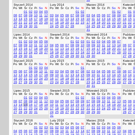
Styczeń 2014
Luty 2014
Marzec 2014
Kwiecie
Po
Wt
Śr
Cz
Pi
So
N
Po
Wt
Śr
Cz
Pi
So
N
Po
Wt
Śr
Cz
Pi
So
N
Po
Wt
Ś
01
02
03
04
05
01
02
01
02
01
0
06
07
08
09
10
11
12
03
04
05
06
07
08
09
03
04
05
06
07
08
09
07
08
0
13
14
15
16
17
18
19
10
11
12
13
14
15
16
10
11
12
13
14
15
16
14
15
1
20
21
22
23
24
25
26
17
18
19
20
21
22
23
17
18
19
20
21
22
23
21
22
2
27
28
29
30
31
24
25
26
27
28
24
25
26
27
28
29
30
28
29
3
31
Lipiec 2014
Sierpień 2014
Wrzesień 2014
Paździer
Po
Wt
Śr
Cz
Pi
So
N
Po
Wt
Śr
Cz
Pi
So
N
Po
Wt
Śr
Cz
Pi
So
N
Po
Wt
Ś
01
02
03
04
05
06
01
02
03
01
02
03
04
05
06
07
0
07
08
09
10
11
12
13
04
05
06
07
08
09
10
08
09
10
11
12
13
14
06
07
0
14
15
16
17
18
19
20
11
12
13
14
15
16
17
15
16
17
18
19
20
21
13
14
1
21
22
23
24
25
26
27
18
19
20
21
22
23
24
22
23
24
25
26
27
28
20
21
2
28
29
30
31
25
26
27
28
29
30
31
29
30
27
28
2
Styczeń 2015
Luty 2015
Marzec 2015
Kwiecie
Po
Wt
Śr
Cz
Pi
So
N
Po
Wt
Śr
Cz
Pi
So
N
Po
Wt
Śr
Cz
Pi
So
N
Po
Wt
Ś
01
02
03
04
01
01
0
05
06
07
08
09
10
11
02
03
04
05
06
07
08
02
03
04
05
06
07
08
06
07
0
12
13
14
15
16
17
18
09
10
11
12
13
14
15
09
10
11
12
13
14
15
13
14
1
19
20
21
22
23
24
25
16
17
18
19
20
21
22
16
17
18
19
20
21
22
20
21
2
26
27
28
29
30
31
23
24
25
26
27
28
23
24
25
26
27
28
29
27
28
2
30
31
Lipiec 2015
Sierpień 2015
Wrzesień 2015
Paździer
Po
Wt
Śr
Cz
Pi
So
N
Po
Wt
Śr
Cz
Pi
So
N
Po
Wt
Śr
Cz
Pi
So
N
Po
Wt
Ś
01
02
03
04
05
01
02
01
02
03
04
05
06
06
07
08
09
10
11
12
03
04
05
06
07
08
09
07
08
09
10
11
12
13
05
06
0
13
14
15
16
17
18
19
10
11
12
13
14
15
16
14
15
16
17
18
19
20
12
13
1
20
21
22
23
24
25
26
17
18
19
20
21
22
23
21
22
23
24
25
26
27
19
20
2
27
28
29
30
31
24
25
26
27
28
29
30
28
29
30
26
27
2
31
Styczeń 2016
Luty 2016
Marzec 2016
Kwiecie
Po
Wt
Śr
Cz
Pi
So
N
Po
Wt
Śr
Cz
Pi
So
N
Po
Wt
Śr
Cz
Pi
So
N
Po
Wt
Ś
01
02
03
01
02
03
04
05
06
07
01
02
03
04
05
06
04
05
06
07
08
09
10
08
09
10
11
12
13
14
07
08
09
10
11
12
13
04
05
0
11
12
13
14
15
16
17
15
16
17
18
19
20
21
14
15
16
17
18
19
20
11
12
1