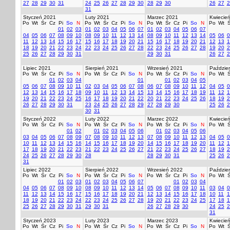
27
28
29
30
31
24
25
26
27
28
29
30
28
29
30
26
27
2
31
Styczeń 2021
Luty 2021
Marzec 2021
Kwiecie
Po
Wt
Śr
Cz
Pi
So
N
Po
Wt
Śr
Cz
Pi
So
N
Po
Wt
Śr
Cz
Pi
So
N
Po
Wt
Ś
01
02
03
01
02
03
04
05
06
07
01
02
03
04
05
06
07
04
05
06
07
08
09
10
08
09
10
11
12
13
14
08
09
10
11
12
13
14
05
06
0
11
12
13
14
15
16
17
15
16
17
18
19
20
21
15
16
17
18
19
20
21
12
13
1
18
19
20
21
22
23
24
22
23
24
25
26
27
28
22
23
24
25
26
27
28
19
20
2
25
26
27
28
29
30
31
29
30
31
26
27
2
Lipiec 2021
Sierpień 2021
Wrzesień 2021
Paździer
Po
Wt
Śr
Cz
Pi
So
N
Po
Wt
Śr
Cz
Pi
So
N
Po
Wt
Śr
Cz
Pi
So
N
Po
Wt
Ś
01
02
03
04
01
01
02
03
04
05
05
06
07
08
09
10
11
02
03
04
05
06
07
08
06
07
08
09
10
11
12
04
05
0
12
13
14
15
16
17
18
09
10
11
12
13
14
15
13
14
15
16
17
18
19
11
12
1
19
20
21
22
23
24
25
16
17
18
19
20
21
22
20
21
22
23
24
25
26
18
19
2
26
27
28
29
30
31
23
24
25
26
27
28
29
27
28
29
30
25
26
2
30
31
Styczeń 2022
Luty 2022
Marzec 2022
Kwiecie
Po
Wt
Śr
Cz
Pi
So
N
Po
Wt
Śr
Cz
Pi
So
N
Po
Wt
Śr
Cz
Pi
So
N
Po
Wt
Ś
01
02
01
02
03
04
05
06
01
02
03
04
05
06
03
04
05
06
07
08
09
07
08
09
10
11
12
13
07
08
09
10
11
12
13
04
05
0
10
11
12
13
14
15
16
14
15
16
17
18
19
20
14
15
16
17
18
19
20
11
12
1
17
18
19
20
21
22
23
21
22
23
24
25
26
27
21
22
23
24
25
26
27
18
19
2
24
25
26
27
28
29
30
28
28
29
30
31
25
26
2
31
Lipiec 2022
Sierpień 2022
Wrzesień 2022
Paździer
Po
Wt
Śr
Cz
Pi
So
N
Po
Wt
Śr
Cz
Pi
So
N
Po
Wt
Śr
Cz
Pi
So
N
Po
Wt
Ś
01
02
03
01
02
03
04
05
06
07
01
02
03
04
04
05
06
07
08
09
10
08
09
10
11
12
13
14
05
06
07
08
09
10
11
03
04
0
11
12
13
14
15
16
17
15
16
17
18
19
20
21
12
13
14
15
16
17
18
10
11
1
18
19
20
21
22
23
24
22
23
24
25
26
27
28
19
20
21
22
23
24
25
17
18
1
25
26
27
28
29
30
31
29
30
31
26
27
28
29
30
24
25
2
31
Styczeń 2023
Luty 2023
Marzec 2023
Kwiecie
Po
Wt
Śr
Cz
Pi
So
N
Po
Wt
Śr
Cz
Pi
So
N
Po
Wt
Śr
Cz
Pi
So
N
Po
Wt
Ś