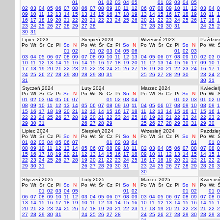
01
01
02
03
04
05
01
02
03
04
05
02
03
04
05
06
07
08
06
07
08
09
10
11
12
06
07
08
09
10
11
12
03
04
0
09
10
11
12
13
14
15
13
14
15
16
17
18
19
13
14
15
16
17
18
19
10
11
1
16
17
18
19
20
21
22
20
21
22
23
24
25
26
20
21
22
23
24
25
26
17
18
1
23
24
25
26
27
28
29
27
28
27
28
29
30
31
24
25
2
30
31
Lipiec 2023
Sierpień 2023
Wrzesień 2023
Paździer
Po
Wt
Śr
Cz
Pi
So
N
Po
Wt
Śr
Cz
Pi
So
N
Po
Wt
Śr
Cz
Pi
So
N
Po
Wt
Ś
01
02
01
02
03
04
05
06
01
02
03
03
04
05
06
07
08
09
07
08
09
10
11
12
13
04
05
06
07
08
09
10
02
03
0
10
11
12
13
14
15
16
14
15
16
17
18
19
20
11
12
13
14
15
16
17
09
10
1
17
18
19
20
21
22
23
21
22
23
24
25
26
27
18
19
20
21
22
23
24
16
17
1
24
25
26
27
28
29
30
28
29
30
31
25
26
27
28
29
30
23
24
2
31
30
31
Styczeń 2024
Luty 2024
Marzec 2024
Kwiecie
Po
Wt
Śr
Cz
Pi
So
N
Po
Wt
Śr
Cz
Pi
So
N
Po
Wt
Śr
Cz
Pi
So
N
Po
Wt
Ś
01
02
03
04
05
06
07
01
02
03
04
01
02
03
01
02
0
08
09
10
11
12
13
14
05
06
07
08
09
10
11
04
05
06
07
08
09
10
08
09
1
15
16
17
18
19
20
21
12
13
14
15
16
17
18
11
12
13
14
15
16
17
15
16
1
22
23
24
25
26
27
28
19
20
21
22
23
24
25
18
19
20
21
22
23
24
22
23
2
29
30
31
26
27
28
29
25
26
27
28
29
30
31
29
30
Lipiec 2024
Sierpień 2024
Wrzesień 2024
Paździer
Po
Wt
Śr
Cz
Pi
So
N
Po
Wt
Śr
Cz
Pi
So
N
Po
Wt
Śr
Cz
Pi
So
N
Po
Wt
Ś
01
02
03
04
05
06
07
01
02
03
04
01
01
0
08
09
10
11
12
13
14
05
06
07
08
09
10
11
02
03
04
05
06
07
08
07
08
0
15
16
17
18
19
20
21
12
13
14
15
16
17
18
09
10
11
12
13
14
15
14
15
1
22
23
24
25
26
27
28
19
20
21
22
23
24
25
16
17
18
19
20
21
22
21
22
2
29
30
31
26
27
28
29
30
31
23
24
25
26
27
28
29
28
29
3
30
Styczeń 2025
Luty 2025
Marzec 2025
Kwiecie
Po
Wt
Śr
Cz
Pi
So
N
Po
Wt
Śr
Cz
Pi
So
N
Po
Wt
Śr
Cz
Pi
So
N
Po
Wt
Ś
01
02
03
04
05
01
02
01
02
01
0
06
07
08
09
10
11
12
03
04
05
06
07
08
09
03
04
05
06
07
08
09
07
08
0
13
14
15
16
17
18
19
10
11
12
13
14
15
16
10
11
12
13
14
15
16
14
15
1
20
21
22
23
24
25
26
17
18
19
20
21
22
23
17
18
19
20
21
22
23
21
22
2
27
28
29
30
31
24
25
26
27
28
24
25
26
27
28
29
30
28
29
3