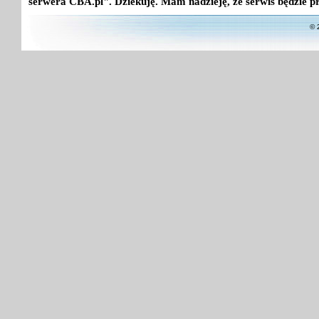
serwera CBA.pl". Dziekuję. Mam nadzieję, że serwis będzie p
© 