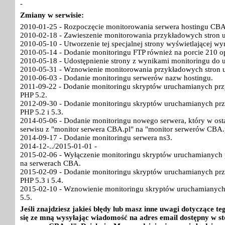
-
Zmiany w serwisie:
2010-01-25 - Rozpoczęcie monitorowania serwera hostingu CBA
2010-02-18 - Zawieszenie monitorowania przykładowych stron 
2010-05-10 - Utworzenie tej specjalnej strony wyświetlającej w
2010-05-14 - Dodanie monitoringu FTP również na porcie 210 o
2010-05-18 - Udostępnienie strony z wynikami monitoringu do 
2010-05-31 - Wznowienie monitorowania przykładowych stron 
2010-06-03 - Dodanie monitoringu serwerów nazw hostingu.
2011-09-22 - Dodanie monitoringu skryptów uruchamianych pr
PHP 5.2.
2012-09-30 - Dodanie monitoringu skryptów uruchamianych pr
PHP 5.2 i 5.3.
2014-05-06 - Dodanie monitoringu nowego serwera, który w ost
serwisu z "monitor serwera CBA.pl" na "monitor serwerów CBA.
2014-09-17 - Dodanie monitoringu serwera ns3.
2014-12-../2015-01-01 -
2015-02-06 - Wyłączenie monitoringu skryptów uruchamianych p
na serwerach CBA.
2015-02-09 - Dodanie monitoringu skryptów uruchamianych pr
PHP 5.3 i 5.4.
2015-02-10 - Wznowienie monitoringu skryptów uruchamianych
5.5.
Jeśli znajdziesz jakieś błędy lub masz inne uwagi dotyczące 
się ze mną wysyłając wiadomość na adres email dostępny w st