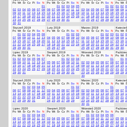
Po
Wt
Śr
Cz
Pi
So
N
Po
Wt
Śr
Cz
Pi
So
N
Po
Wt
Śr
Cz
Pi
So
N
Po
Wt
Ś
01
01
02
03
04
05
01
02
01
02
0
02
03
04
05
06
07
08
06
07
08
09
10
11
12
03
04
05
06
07
08
09
08
09
1
09
10
11
12
13
14
15
13
14
15
16
17
18
19
10
11
12
13
14
15
16
15
16
1
16
17
18
19
20
21
22
20
21
22
23
24
25
26
17
18
19
20
21
22
23
22
23
2
23
24
25
26
27
28
29
27
28
29
30
31
24
25
26
27
28
29
30
29
30
3
30
31
Styczeń 2019
Luty 2019
Marzec 2019
Kwiecie
Po
Wt
Śr
Cz
Pi
So
N
Po
Wt
Śr
Cz
Pi
So
N
Po
Wt
Śr
Cz
Pi
So
N
Po
Wt
Ś
01
02
03
04
05
06
01
02
03
01
02
03
01
02
0
07
08
09
10
11
12
13
04
05
06
07
08
09
10
04
05
06
07
08
09
10
08
09
1
14
15
16
17
18
19
20
11
12
13
14
15
16
17
11
12
13
14
15
16
17
15
16
1
21
22
23
24
25
26
27
18
19
20
21
22
23
24
18
19
20
21
22
23
24
22
23
2
28
29
30
31
25
26
27
28
25
26
27
28
29
30
31
29
30
Lipiec 2019
Sierpień 2019
Wrzesień 2019
Paździer
Po
Wt
Śr
Cz
Pi
So
N
Po
Wt
Śr
Cz
Pi
So
N
Po
Wt
Śr
Cz
Pi
So
N
Po
Wt
Ś
01
02
03
04
05
06
07
01
02
03
04
01
01
0
08
09
10
11
12
13
14
05
06
07
08
09
10
11
02
03
04
05
06
07
08
07
08
0
15
16
17
18
19
20
21
12
13
14
15
16
17
18
09
10
11
12
13
14
15
14
15
1
22
23
24
25
26
27
28
19
20
21
22
23
24
25
16
17
18
19
20
21
22
21
22
2
29
30
31
26
27
28
29
30
31
23
24
25
26
27
28
29
28
29
3
30
Styczeń 2020
Luty 2020
Marzec 2020
Kwiecie
Po
Wt
Śr
Cz
Pi
So
N
Po
Wt
Śr
Cz
Pi
So
N
Po
Wt
Śr
Cz
Pi
So
N
Po
Wt
Ś
01
02
03
04
05
01
02
01
0
06
07
08
09
10
11
12
03
04
05
06
07
08
09
02
03
04
05
06
07
08
06
07
0
13
14
15
16
17
18
19
10
11
12
13
14
15
16
09
10
11
12
13
14
15
13
14
1
20
21
22
23
24
25
26
17
18
19
20
21
22
23
16
17
18
19
20
21
22
20
21
2
27
28
29
30
31
24
25
26
27
28
29
23
24
25
26
27
28
29
27
28
2
30
31
Lipiec 2020
Sierpień 2020
Wrzesień 2020
Paździer
Po
Wt
Śr
Cz
Pi
So
N
Po
Wt
Śr
Cz
Pi
So
N
Po
Wt
Śr
Cz
Pi
So
N
Po
Wt
Ś
01
02
03
04
05
01
02
01
02
03
04
05
06
06
07
08
09
10
11
12
03
04
05
06
07
08
09
07
08
09
10
11
12
13
05
06
0
13
14
15
16
17
18
19
10
11
12
13
14
15
16
14
15
16
17
18
19
20
12
13
1
20
21
22
23
24
25
26
17
18
19
20
21
22
23
21
22
23
24
25
26
27
19
20
2