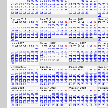
01
02
03
01
02
03
04
05
06
07
01
02
03
04
04
05
06
07
08
09
10
08
09
10
11
12
13
14
05
06
07
08
09
10
11
03
04
0
11
12
13
14
15
16
17
15
16
17
18
19
20
21
12
13
14
15
16
17
18
10
11
1
18
19
20
21
22
23
24
22
23
24
25
26
27
28
19
20
21
22
23
24
25
17
18
1
25
26
27
28
29
30
31
29
30
31
26
27
28
29
30
24
25
2
31
Styczeń 2012
Luty 2012
Marzec 2012
Kwiecie
Po
Wt
Śr
Cz
Pi
So
N
Po
Wt
Śr
Cz
Pi
So
N
Po
Wt
Śr
Cz
Pi
So
N
Po
Wt
Ś
01
01
02
03
04
05
01
02
03
04
02
03
04
05
06
07
08
06
07
08
09
10
11
12
05
06
07
08
09
10
11
02
03
0
09
10
11
12
13
14
15
13
14
15
16
17
18
19
12
13
14
15
16
17
18
09
10
1
16
17
18
19
20
21
22
20
21
22
23
24
25
26
19
20
21
22
23
24
25
16
17
1
23
24
25
26
27
28
29
27
28
29
26
27
28
29
30
31
23
24
2
30
31
30
Lipiec 2012
Sierpień 2012
Wrzesień 2012
Paździer
Po
Wt
Śr
Cz
Pi
So
N
Po
Wt
Śr
Cz
Pi
So
N
Po
Wt
Śr
Cz
Pi
So
N
Po
Wt
Ś
01
01
02
03
04
05
01
02
01
02
0
02
03
04
05
06
07
08
06
07
08
09
10
11
12
03
04
05
06
07
08
09
08
09
1
09
10
11
12
13
14
15
13
14
15
16
17
18
19
10
11
12
13
14
15
16
15
16
1
16
17
18
19
20
21
22
20
21
22
23
24
25
26
17
18
19
20
21
22
23
22
23
2
23
24
25
26
27
28
29
27
28
29
30
31
24
25
26
27
28
29
30
29
30
3
30
31
Styczeń 2013
Luty 2013
Marzec 2013
Kwiecie
Po
Wt
Śr
Cz
Pi
So
N
Po
Wt
Śr
Cz
Pi
So
N
Po
Wt
Śr
Cz
Pi
So
N
Po
Wt
Ś
01
02
03
04
05
06
01
02
03
01
02
03
01
02
0
07
08
09
10
11
12
13
04
05
06
07
08
09
10
04
05
06
07
08
09
10
08
09
1
14
15
16
17
18
19
20
11
12
13
14
15
16
17
11
12
13
14
15
16
17
15
16
1
21
22
23
24
25
26
27
18
19
20
21
22
23
24
18
19
20
21
22
23
24
22
23
2
28
29
30
31
25
26
27
28
25
26
27
28
29
30
31
29
30
Lipiec 2013
Sierpień 2013
Wrzesień 2013
Paździer
Po
Wt
Śr
Cz
Pi
So
N
Po
Wt
Śr
Cz
Pi
So
N
Po
Wt
Śr
Cz
Pi
So
N
Po
Wt
Ś
01
02
03
04
05
06
07
01
02
03
04
01
01
0
08
09
10
11
12
13
14
05
06
07
08
09
10
11
02
03
04
05
06
07
08
07
08
0
15
16
17
18
19
20
21
12
13
14
15
16
17
18
09
10
11
12
13
14
15
14
15
1
22
23
24
25
26
27
28
19
20
21
22
23
24
25
16
17
18
19
20
21
22
21
22
2
29
30
31
26
27
28
29
30
31
23
24
25
26
27
28
29
28
29
3
30