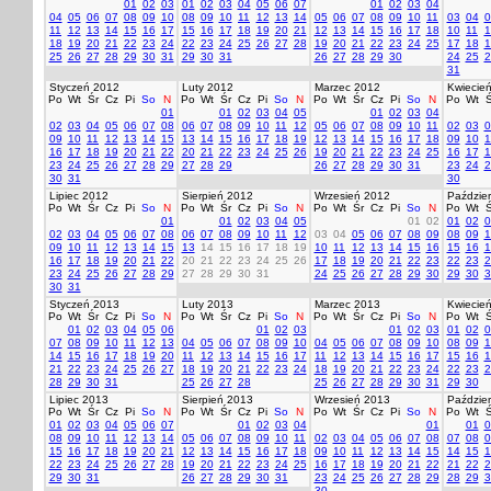
01
02
03
01
02
03
04
05
06
07
01
02
03
04
04
05
06
07
08
09
10
08
09
10
11
12
13
14
05
06
07
08
09
10
11
03
04
0
11
12
13
14
15
16
17
15
16
17
18
19
20
21
12
13
14
15
16
17
18
10
11
1
18
19
20
21
22
23
24
22
23
24
25
26
27
28
19
20
21
22
23
24
25
17
18
1
25
26
27
28
29
30
31
29
30
31
26
27
28
29
30
24
25
2
31
Styczeń 2012
Luty 2012
Marzec 2012
Kwiecie
Po
Wt
Śr
Cz
Pi
So
N
Po
Wt
Śr
Cz
Pi
So
N
Po
Wt
Śr
Cz
Pi
So
N
Po
Wt
Ś
01
01
02
03
04
05
01
02
03
04
02
03
04
05
06
07
08
06
07
08
09
10
11
12
05
06
07
08
09
10
11
02
03
0
09
10
11
12
13
14
15
13
14
15
16
17
18
19
12
13
14
15
16
17
18
09
10
1
16
17
18
19
20
21
22
20
21
22
23
24
25
26
19
20
21
22
23
24
25
16
17
1
23
24
25
26
27
28
29
27
28
29
26
27
28
29
30
31
23
24
2
30
31
30
Lipiec 2012
Sierpień 2012
Wrzesień 2012
Paździer
Po
Wt
Śr
Cz
Pi
So
N
Po
Wt
Śr
Cz
Pi
So
N
Po
Wt
Śr
Cz
Pi
So
N
Po
Wt
Ś
01
01
02
03
04
05
01
02
01
02
0
02
03
04
05
06
07
08
06
07
08
09
10
11
12
03
04
05
06
07
08
09
08
09
1
09
10
11
12
13
14
15
13
14
15
16
17
18
19
10
11
12
13
14
15
16
15
16
1
16
17
18
19
20
21
22
20
21
22
23
24
25
26
17
18
19
20
21
22
23
22
23
2
23
24
25
26
27
28
29
27
28
29
30
31
24
25
26
27
28
29
30
29
30
3
30
31
Styczeń 2013
Luty 2013
Marzec 2013
Kwiecie
Po
Wt
Śr
Cz
Pi
So
N
Po
Wt
Śr
Cz
Pi
So
N
Po
Wt
Śr
Cz
Pi
So
N
Po
Wt
Ś
01
02
03
04
05
06
01
02
03
01
02
03
01
02
0
07
08
09
10
11
12
13
04
05
06
07
08
09
10
04
05
06
07
08
09
10
08
09
1
14
15
16
17
18
19
20
11
12
13
14
15
16
17
11
12
13
14
15
16
17
15
16
1
21
22
23
24
25
26
27
18
19
20
21
22
23
24
18
19
20
21
22
23
24
22
23
2
28
29
30
31
25
26
27
28
25
26
27
28
29
30
31
29
30
Lipiec 2013
Sierpień 2013
Wrzesień 2013
Paździer
Po
Wt
Śr
Cz
Pi
So
N
Po
Wt
Śr
Cz
Pi
So
N
Po
Wt
Śr
Cz
Pi
So
N
Po
Wt
Ś
01
02
03
04
05
06
07
01
02
03
04
01
01
0
08
09
10
11
12
13
14
05
06
07
08
09
10
11
02
03
04
05
06
07
08
07
08
0
15
16
17
18
19
20
21
12
13
14
15
16
17
18
09
10
11
12
13
14
15
14
15
1
22
23
24
25
26
27
28
19
20
21
22
23
24
25
16
17
18
19
20
21
22
21
22
2
29
30
31
26
27
28
29
30
31
23
24
25
26
27
28
29
28
29
3
30