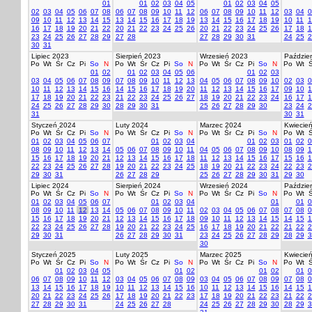
01
01
02
03
04
05
01
02
03
04
05
02
03
04
05
06
07
08
06
07
08
09
10
11
12
06
07
08
09
10
11
12
03
04
0
09
10
11
12
13
14
15
13
14
15
16
17
18
19
13
14
15
16
17
18
19
10
11
1
16
17
18
19
20
21
22
20
21
22
23
24
25
26
20
21
22
23
24
25
26
17
18
1
23
24
25
26
27
28
29
27
28
27
28
29
30
31
24
25
2
30
31
Lipiec 2023
Sierpień 2023
Wrzesień 2023
Paździer
Po
Wt
Śr
Cz
Pi
So
N
Po
Wt
Śr
Cz
Pi
So
N
Po
Wt
Śr
Cz
Pi
So
N
Po
Wt
Ś
01
02
01
02
03
04
05
06
01
02
03
03
04
05
06
07
08
09
07
08
09
10
11
12
13
04
05
06
07
08
09
10
02
03
0
10
11
12
13
14
15
16
14
15
16
17
18
19
20
11
12
13
14
15
16
17
09
10
1
17
18
19
20
21
22
23
21
22
23
24
25
26
27
18
19
20
21
22
23
24
16
17
1
24
25
26
27
28
29
30
28
29
30
31
25
26
27
28
29
30
23
24
2
31
30
31
Styczeń 2024
Luty 2024
Marzec 2024
Kwiecie
Po
Wt
Śr
Cz
Pi
So
N
Po
Wt
Śr
Cz
Pi
So
N
Po
Wt
Śr
Cz
Pi
So
N
Po
Wt
Ś
01
02
03
04
05
06
07
01
02
03
04
01
02
03
01
02
0
08
09
10
11
12
13
14
05
06
07
08
09
10
11
04
05
06
07
08
09
10
08
09
1
15
16
17
18
19
20
21
12
13
14
15
16
17
18
11
12
13
14
15
16
17
15
16
1
22
23
24
25
26
27
28
19
20
21
22
23
24
25
18
19
20
21
22
23
24
22
23
2
29
30
31
26
27
28
29
25
26
27
28
29
30
31
29
30
Lipiec 2024
Sierpień 2024
Wrzesień 2024
Paździer
Po
Wt
Śr
Cz
Pi
So
N
Po
Wt
Śr
Cz
Pi
So
N
Po
Wt
Śr
Cz
Pi
So
N
Po
Wt
Ś
01
02
03
04
05
06
07
01
02
03
04
01
01
0
08
09
10
11
12
13
14
05
06
07
08
09
10
11
02
03
04
05
06
07
08
07
08
0
15
16
17
18
19
20
21
12
13
14
15
16
17
18
09
10
11
12
13
14
15
14
15
1
22
23
24
25
26
27
28
19
20
21
22
23
24
25
16
17
18
19
20
21
22
21
22
2
29
30
31
26
27
28
29
30
31
23
24
25
26
27
28
29
28
29
3
30
Styczeń 2025
Luty 2025
Marzec 2025
Kwiecie
Po
Wt
Śr
Cz
Pi
So
N
Po
Wt
Śr
Cz
Pi
So
N
Po
Wt
Śr
Cz
Pi
So
N
Po
Wt
Ś
01
02
03
04
05
01
02
01
02
01
0
06
07
08
09
10
11
12
03
04
05
06
07
08
09
03
04
05
06
07
08
09
07
08
0
13
14
15
16
17
18
19
10
11
12
13
14
15
16
10
11
12
13
14
15
16
14
15
1
20
21
22
23
24
25
26
17
18
19
20
21
22
23
17
18
19
20
21
22
23
21
22
2
27
28
29
30
31
24
25
26
27
28
24
25
26
27
28
29
30
28
29
3