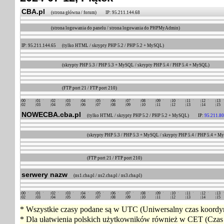
CBA.pl
(strona główna / forum) IP: 95.211.144.68
(strona logowania do panelu / strona logowania do PHPMyAdmin)
IP: 95.211.144.65
(tylko HTML / skrypty PHP 5.2 / PHP 5.2 + MySQL)
(skrypty PHP 5.3 / PHP 5.3 + MySQL / skrypty PHP 5.4 / PHP 5.4 + MySQL)
(FTP port 21 / FTP port 210)
00
01
02
03
04
05
06
07
08
09
10
11
12
13
02
03
04
05
06
07
08
09
10
11
12
13
14
15
NOWECBA.cba.pl
(tylko HTML / skrypty PHP 5.2 / PHP 5.2 + MySQL) IP:
95.211.80
(skrypty PHP 5.3 / PHP 5.3 + MySQL / skrypty PHP 5.4 / PHP 5.4 + 
(FTP port 21 / FTP port 210)
serwery nazw
(ns1.cba.pl / ns2.cba.pl / ns3.cba.pl)
00
01
02
03
04
05
06
07
08
09
10
11
12
13
02
03
04
05
06
07
08
09
10
11
12
13
14
15
* Wszystkie czasy podane są w UTC (Uniwersalny czas koordyn
* Dla ułatwienia polskich użytkowników również w CET (Czas 