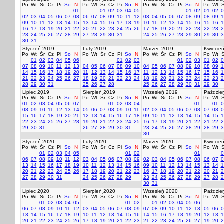
Po
Wt
Śr
Cz
Pi
So
N
Po
Wt
Śr
Cz
Pi
So
N
Po
Wt
Śr
Cz
Pi
So
N
Po
Wt
Ś
01
01
02
03
04
05
01
02
01
02
0
02
03
04
05
06
07
08
06
07
08
09
10
11
12
03
04
05
06
07
08
09
08
09
1
09
10
11
12
13
14
15
13
14
15
16
17
18
19
10
11
12
13
14
15
16
15
16
1
16
17
18
19
20
21
22
20
21
22
23
24
25
26
17
18
19
20
21
22
23
22
23
2
23
24
25
26
27
28
29
27
28
29
30
31
24
25
26
27
28
29
30
29
30
3
30
31
Styczeń 2019
Luty 2019
Marzec 2019
Kwiecie
Po
Wt
Śr
Cz
Pi
So
N
Po
Wt
Śr
Cz
Pi
So
N
Po
Wt
Śr
Cz
Pi
So
N
Po
Wt
Ś
01
02
03
04
05
06
01
02
03
01
02
03
01
02
0
07
08
09
10
11
12
13
04
05
06
07
08
09
10
04
05
06
07
08
09
10
08
09
1
14
15
16
17
18
19
20
11
12
13
14
15
16
17
11
12
13
14
15
16
17
15
16
1
21
22
23
24
25
26
27
18
19
20
21
22
23
24
18
19
20
21
22
23
24
22
23
2
28
29
30
31
25
26
27
28
25
26
27
28
29
30
31
29
30
Lipiec 2019
Sierpień 2019
Wrzesień 2019
Paździer
Po
Wt
Śr
Cz
Pi
So
N
Po
Wt
Śr
Cz
Pi
So
N
Po
Wt
Śr
Cz
Pi
So
N
Po
Wt
Ś
01
02
03
04
05
06
07
01
02
03
04
01
01
0
08
09
10
11
12
13
14
05
06
07
08
09
10
11
02
03
04
05
06
07
08
07
08
0
15
16
17
18
19
20
21
12
13
14
15
16
17
18
09
10
11
12
13
14
15
14
15
1
22
23
24
25
26
27
28
19
20
21
22
23
24
25
16
17
18
19
20
21
22
21
22
2
29
30
31
26
27
28
29
30
31
23
24
25
26
27
28
29
28
29
3
30
Styczeń 2020
Luty 2020
Marzec 2020
Kwiecie
Po
Wt
Śr
Cz
Pi
So
N
Po
Wt
Śr
Cz
Pi
So
N
Po
Wt
Śr
Cz
Pi
So
N
Po
Wt
Ś
01
02
03
04
05
01
02
01
0
06
07
08
09
10
11
12
03
04
05
06
07
08
09
02
03
04
05
06
07
08
06
07
0
13
14
15
16
17
18
19
10
11
12
13
14
15
16
09
10
11
12
13
14
15
13
14
1
20
21
22
23
24
25
26
17
18
19
20
21
22
23
16
17
18
19
20
21
22
20
21
2
27
28
29
30
31
24
25
26
27
28
29
23
24
25
26
27
28
29
27
28
2
30
31
Lipiec 2020
Sierpień 2020
Wrzesień 2020
Paździer
Po
Wt
Śr
Cz
Pi
So
N
Po
Wt
Śr
Cz
Pi
So
N
Po
Wt
Śr
Cz
Pi
So
N
Po
Wt
Ś
01
02
03
04
05
01
02
01
02
03
04
05
06
06
07
08
09
10
11
12
03
04
05
06
07
08
09
07
08
09
10
11
12
13
05
06
0
13
14
15
16
17
18
19
10
11
12
13
14
15
16
14
15
16
17
18
19
20
12
13
1
20
21
22
23
24
25
26
17
18
19
20
21
22
23
21
22
23
24
25
26
27
19
20
2