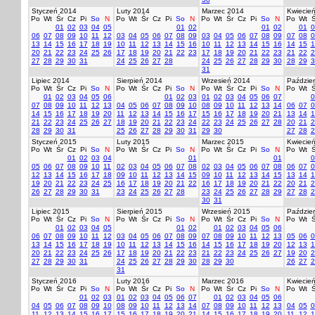
Styczeń 2014
Luty 2014
Marzec 2014
Kwiecie
Po
Wt
Śr
Cz
Pi
So
N
Po
Wt
Śr
Cz
Pi
So
N
Po
Wt
Śr
Cz
Pi
So
N
Po
Wt
Ś
01
02
03
04
05
01
02
01
02
01
0
06
07
08
09
10
11
12
03
04
05
06
07
08
09
03
04
05
06
07
08
09
07
08
0
13
14
15
16
17
18
19
10
11
12
13
14
15
16
10
11
12
13
14
15
16
14
15
1
20
21
22
23
24
25
26
17
18
19
20
21
22
23
17
18
19
20
21
22
23
21
22
2
27
28
29
30
31
24
25
26
27
28
24
25
26
27
28
29
30
28
29
3
31
Lipiec 2014
Sierpień 2014
Wrzesień 2014
Paździer
Po
Wt
Śr
Cz
Pi
So
N
Po
Wt
Śr
Cz
Pi
So
N
Po
Wt
Śr
Cz
Pi
So
N
Po
Wt
Ś
01
02
03
04
05
06
01
02
03
01
02
03
04
05
06
07
0
07
08
09
10
11
12
13
04
05
06
07
08
09
10
08
09
10
11
12
13
14
06
07
0
14
15
16
17
18
19
20
11
12
13
14
15
16
17
15
16
17
18
19
20
21
13
14
1
21
22
23
24
25
26
27
18
19
20
21
22
23
24
22
23
24
25
26
27
28
20
21
2
28
29
30
31
25
26
27
28
29
30
31
29
30
27
28
2
Styczeń 2015
Luty 2015
Marzec 2015
Kwiecie
Po
Wt
Śr
Cz
Pi
So
N
Po
Wt
Śr
Cz
Pi
So
N
Po
Wt
Śr
Cz
Pi
So
N
Po
Wt
Ś
01
02
03
04
01
01
0
05
06
07
08
09
10
11
02
03
04
05
06
07
08
02
03
04
05
06
07
08
06
07
0
12
13
14
15
16
17
18
09
10
11
12
13
14
15
09
10
11
12
13
14
15
13
14
1
19
20
21
22
23
24
25
16
17
18
19
20
21
22
16
17
18
19
20
21
22
20
21
2
26
27
28
29
30
31
23
24
25
26
27
28
23
24
25
26
27
28
29
27
28
2
30
31
Lipiec 2015
Sierpień 2015
Wrzesień 2015
Paździer
Po
Wt
Śr
Cz
Pi
So
N
Po
Wt
Śr
Cz
Pi
So
N
Po
Wt
Śr
Cz
Pi
So
N
Po
Wt
Ś
01
02
03
04
05
01
02
01
02
03
04
05
06
06
07
08
09
10
11
12
03
04
05
06
07
08
09
07
08
09
10
11
12
13
05
06
0
13
14
15
16
17
18
19
10
11
12
13
14
15
16
14
15
16
17
18
19
20
12
13
1
20
21
22
23
24
25
26
17
18
19
20
21
22
23
21
22
23
24
25
26
27
19
20
2
27
28
29
30
31
24
25
26
27
28
29
30
28
29
30
26
27
2
31
Styczeń 2016
Luty 2016
Marzec 2016
Kwiecie
Po
Wt
Śr
Cz
Pi
So
N
Po
Wt
Śr
Cz
Pi
So
N
Po
Wt
Śr
Cz
Pi
So
N
Po
Wt
Ś
01
02
03
01
02
03
04
05
06
07
01
02
03
04
05
06
04
05
06
07
08
09
10
08
09
10
11
12
13
14
07
08
09
10
11
12
13
04
05
0
11
12
13
14
15
16
17
15
16
17
18
19
20
21
14
15
16
17
18
19
20
11
12
1