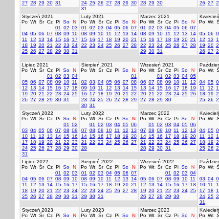
27
28
29
30
31
24
25
26
27
28
29
30
28
29
30
26
27
2
31
Styczeń 2021
Luty 2021
Marzec 2021
Kwiecie
Po
Wt
Śr
Cz
Pi
So
N
Po
Wt
Śr
Cz
Pi
So
N
Po
Wt
Śr
Cz
Pi
So
N
Po
Wt
Ś
01
02
03
01
02
03
04
05
06
07
01
02
03
04
05
06
07
04
05
06
07
08
09
10
08
09
10
11
12
13
14
08
09
10
11
12
13
14
05
06
0
11
12
13
14
15
16
17
15
16
17
18
19
20
21
15
16
17
18
19
20
21
12
13
1
18
19
20
21
22
23
24
22
23
24
25
26
27
28
22
23
24
25
26
27
28
19
20
2
25
26
27
28
29
30
31
29
30
31
26
27
2
Lipiec 2021
Sierpień 2021
Wrzesień 2021
Paździer
Po
Wt
Śr
Cz
Pi
So
N
Po
Wt
Śr
Cz
Pi
So
N
Po
Wt
Śr
Cz
Pi
So
N
Po
Wt
Ś
01
02
03
04
01
01
02
03
04
05
05
06
07
08
09
10
11
02
03
04
05
06
07
08
06
07
08
09
10
11
12
04
05
0
12
13
14
15
16
17
18
09
10
11
12
13
14
15
13
14
15
16
17
18
19
11
12
1
19
20
21
22
23
24
25
16
17
18
19
20
21
22
20
21
22
23
24
25
26
18
19
2
26
27
28
29
30
31
23
24
25
26
27
28
29
27
28
29
30
25
26
2
30
31
Styczeń 2022
Luty 2022
Marzec 2022
Kwiecie
Po
Wt
Śr
Cz
Pi
So
N
Po
Wt
Śr
Cz
Pi
So
N
Po
Wt
Śr
Cz
Pi
So
N
Po
Wt
Ś
01
02
01
02
03
04
05
06
01
02
03
04
05
06
03
04
05
06
07
08
09
07
08
09
10
11
12
13
07
08
09
10
11
12
13
04
05
0
10
11
12
13
14
15
16
14
15
16
17
18
19
20
14
15
16
17
18
19
20
11
12
1
17
18
19
20
21
22
23
21
22
23
24
25
26
27
21
22
23
24
25
26
27
18
19
2
24
25
26
27
28
29
30
28
28
29
30
31
25
26
2
31
Lipiec 2022
Sierpień 2022
Wrzesień 2022
Paździer
Po
Wt
Śr
Cz
Pi
So
N
Po
Wt
Śr
Cz
Pi
So
N
Po
Wt
Śr
Cz
Pi
So
N
Po
Wt
Ś
01
02
03
01
02
03
04
05
06
07
01
02
03
04
04
05
06
07
08
09
10
08
09
10
11
12
13
14
05
06
07
08
09
10
11
03
04
0
11
12
13
14
15
16
17
15
16
17
18
19
20
21
12
13
14
15
16
17
18
10
11
1
18
19
20
21
22
23
24
22
23
24
25
26
27
28
19
20
21
22
23
24
25
17
18
1
25
26
27
28
29
30
31
29
30
31
26
27
28
29
30
24
25
2
31
Styczeń 2023
Luty 2023
Marzec 2023
Kwiecie
Po
Wt
Śr
Cz
Pi
So
N
Po
Wt
Śr
Cz
Pi
So
N
Po
Wt
Śr
Cz
Pi
So
N
Po
Wt
Ś