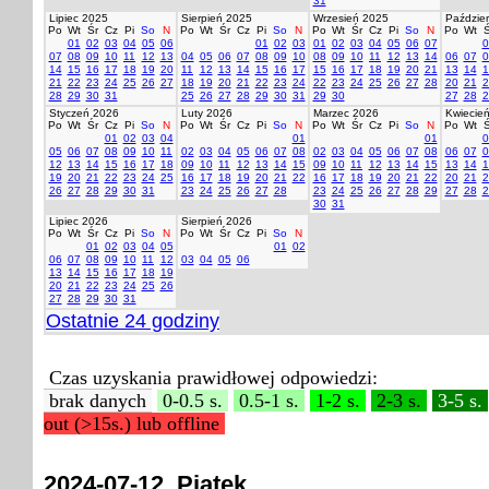
31
Lipiec 2025
Sierpień 2025
Wrzesień 2025
Paździer
Po
Wt
Śr
Cz
Pi
So
N
Po
Wt
Śr
Cz
Pi
So
N
Po
Wt
Śr
Cz
Pi
So
N
Po
Wt
Ś
01
02
03
04
05
06
01
02
03
01
02
03
04
05
06
07
0
07
08
09
10
11
12
13
04
05
06
07
08
09
10
08
09
10
11
12
13
14
06
07
0
14
15
16
17
18
19
20
11
12
13
14
15
16
17
15
16
17
18
19
20
21
13
14
1
21
22
23
24
25
26
27
18
19
20
21
22
23
24
22
23
24
25
26
27
28
20
21
2
28
29
30
31
25
26
27
28
29
30
31
29
30
27
28
2
Styczeń 2026
Luty 2026
Marzec 2026
Kwiecie
Po
Wt
Śr
Cz
Pi
So
N
Po
Wt
Śr
Cz
Pi
So
N
Po
Wt
Śr
Cz
Pi
So
N
Po
Wt
Ś
01
02
03
04
01
01
0
05
06
07
08
09
10
11
02
03
04
05
06
07
08
02
03
04
05
06
07
08
06
07
0
12
13
14
15
16
17
18
09
10
11
12
13
14
15
09
10
11
12
13
14
15
13
14
1
19
20
21
22
23
24
25
16
17
18
19
20
21
22
16
17
18
19
20
21
22
20
21
2
26
27
28
29
30
31
23
24
25
26
27
28
23
24
25
26
27
28
29
27
28
2
30
31
Lipiec 2026
Sierpień 2026
Po
Wt
Śr
Cz
Pi
So
N
Po
Wt
Śr
Cz
Pi
So
N
01
02
03
04
05
01
02
06
07
08
09
10
11
12
03
04
05
06
13
14
15
16
17
18
19
20
21
22
23
24
25
26
27
28
29
30
31
Ostatnie 24 godziny
Czas uzyskania prawidłowej odpowiedzi:
brak danych
0-0.5 s.
0.5-1 s.
1-2 s.
2-3 s.
3-5 s.
out (>15s.) lub offline
2024-07-12, Piątek