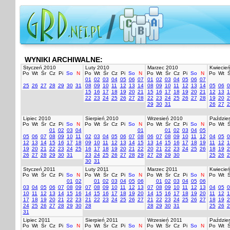
WYNIKI ARCHIWALNE:
Styczeń 2010
Luty 2010
Marzec 2010
Kwiecie
Po
Wt
Śr
Cz
Pi
So
N
Po
Wt
Śr
Cz
Pi
So
N
Po
Wt
Śr
Cz
Pi
So
N
Po
Wt
Ś
01
02
03
04
05
06
07
01
02
03
04
05
06
07
25
26
27
28
29
30
31
08
09
10
11
12
13
14
08
09
10
11
12
13
14
05
06
0
15
16
17
18
19
20
21
15
16
17
18
19
20
21
12
13
1
22
23
24
25
26
27
28
22
23
24
25
26
27
28
19
20
2
29
30
31
26
27
2
Lipiec 2010
Sierpień 2010
Wrzesień 2010
Paździer
Po
Wt
Śr
Cz
Pi
So
N
Po
Wt
Śr
Cz
Pi
So
N
Po
Wt
Śr
Cz
Pi
So
N
Po
Wt
Ś
01
02
03
04
01
01
02
03
04
05
05
06
07
08
09
10
11
02
03
04
05
06
07
08
06
07
08
09
10
11
12
04
05
0
12
13
14
15
16
17
18
09
10
11
12
13
14
15
13
14
15
16
17
18
19
11
12
1
19
20
21
22
23
24
25
16
17
18
19
20
21
22
20
21
22
23
24
25
26
18
19
2
26
27
28
29
30
31
23
24
25
26
27
28
29
27
28
29
30
25
26
2
30
31
Styczeń 2011
Luty 2011
Marzec 2011
Kwiecie
Po
Wt
Śr
Cz
Pi
So
N
Po
Wt
Śr
Cz
Pi
So
N
Po
Wt
Śr
Cz
Pi
So
N
Po
Wt
Ś
01
02
01
02
03
04
05
06
01
02
03
04
05
06
03
04
05
06
07
08
09
07
08
09
10
11
12
13
07
08
09
10
11
12
13
04
05
0
10
11
12
13
14
15
16
14
15
16
17
18
19
20
14
15
16
17
18
19
20
11
12
1
17
18
19
20
21
22
23
21
22
23
24
25
26
27
21
22
23
24
25
26
27
18
19
2
24
25
26
27
28
29
30
28
28
29
30
31
25
26
2
31
Lipiec 2011
Sierpień 2011
Wrzesień 2011
Paździer
Po
Wt
Śr
Cz
Pi
So
N
Po
Wt
Śr
Cz
Pi
So
N
Po
Wt
Śr
Cz
Pi
So
N
Po
Wt
Ś