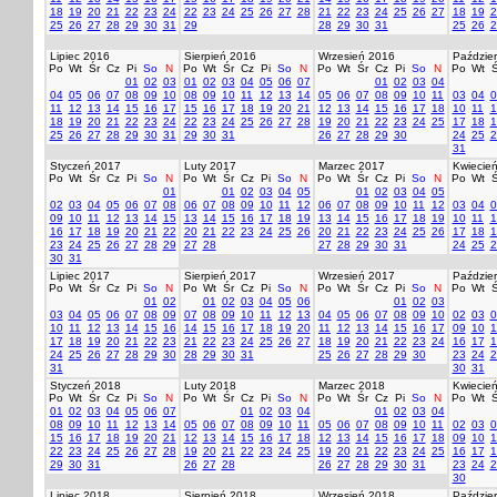
18
19
20
21
22
23
24
22
23
24
25
26
27
28
21
22
23
24
25
26
27
18
19
2
25
26
27
28
29
30
31
29
28
29
30
31
25
26
2
Lipiec 2016
Sierpień 2016
Wrzesień 2016
Paździer
Po
Wt
Śr
Cz
Pi
So
N
Po
Wt
Śr
Cz
Pi
So
N
Po
Wt
Śr
Cz
Pi
So
N
Po
Wt
Ś
01
02
03
01
02
03
04
05
06
07
01
02
03
04
04
05
06
07
08
09
10
08
09
10
11
12
13
14
05
06
07
08
09
10
11
03
04
0
11
12
13
14
15
16
17
15
16
17
18
19
20
21
12
13
14
15
16
17
18
10
11
1
18
19
20
21
22
23
24
22
23
24
25
26
27
28
19
20
21
22
23
24
25
17
18
1
25
26
27
28
29
30
31
29
30
31
26
27
28
29
30
24
25
2
31
Styczeń 2017
Luty 2017
Marzec 2017
Kwiecie
Po
Wt
Śr
Cz
Pi
So
N
Po
Wt
Śr
Cz
Pi
So
N
Po
Wt
Śr
Cz
Pi
So
N
Po
Wt
Ś
01
01
02
03
04
05
01
02
03
04
05
02
03
04
05
06
07
08
06
07
08
09
10
11
12
06
07
08
09
10
11
12
03
04
0
09
10
11
12
13
14
15
13
14
15
16
17
18
19
13
14
15
16
17
18
19
10
11
1
16
17
18
19
20
21
22
20
21
22
23
24
25
26
20
21
22
23
24
25
26
17
18
1
23
24
25
26
27
28
29
27
28
27
28
29
30
31
24
25
2
30
31
Lipiec 2017
Sierpień 2017
Wrzesień 2017
Paździer
Po
Wt
Śr
Cz
Pi
So
N
Po
Wt
Śr
Cz
Pi
So
N
Po
Wt
Śr
Cz
Pi
So
N
Po
Wt
Ś
01
02
01
02
03
04
05
06
01
02
03
03
04
05
06
07
08
09
07
08
09
10
11
12
13
04
05
06
07
08
09
10
02
03
0
10
11
12
13
14
15
16
14
15
16
17
18
19
20
11
12
13
14
15
16
17
09
10
1
17
18
19
20
21
22
23
21
22
23
24
25
26
27
18
19
20
21
22
23
24
16
17
1
24
25
26
27
28
29
30
28
29
30
31
25
26
27
28
29
30
23
24
2
31
30
31
Styczeń 2018
Luty 2018
Marzec 2018
Kwiecie
Po
Wt
Śr
Cz
Pi
So
N
Po
Wt
Śr
Cz
Pi
So
N
Po
Wt
Śr
Cz
Pi
So
N
Po
Wt
Ś
01
02
03
04
05
06
07
01
02
03
04
01
02
03
04
08
09
10
11
12
13
14
05
06
07
08
09
10
11
05
06
07
08
09
10
11
02
03
0
15
16
17
18
19
20
21
12
13
14
15
16
17
18
12
13
14
15
16
17
18
09
10
1
22
23
24
25
26
27
28
19
20
21
22
23
24
25
19
20
21
22
23
24
25
16
17
1
29
30
31
26
27
28
26
27
28
29
30
31
23
24
2
30
Lipiec 2018
Sierpień 2018
Wrzesień 2018
Paździer