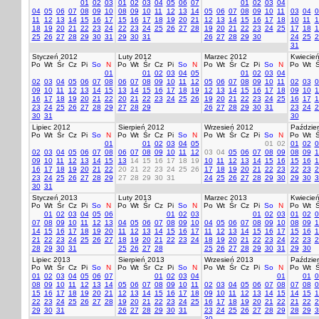
01
02
03
01
02
03
04
05
06
07
01
02
03
04
04
05
06
07
08
09
10
08
09
10
11
12
13
14
05
06
07
08
09
10
11
03
04
0
11
12
13
14
15
16
17
15
16
17
18
19
20
21
12
13
14
15
16
17
18
10
11
1
18
19
20
21
22
23
24
22
23
24
25
26
27
28
19
20
21
22
23
24
25
17
18
1
25
26
27
28
29
30
31
29
30
31
26
27
28
29
30
24
25
2
31
Styczeń 2012
Luty 2012
Marzec 2012
Kwiecie
Po
Wt
Śr
Cz
Pi
So
N
Po
Wt
Śr
Cz
Pi
So
N
Po
Wt
Śr
Cz
Pi
So
N
Po
Wt
Ś
01
01
02
03
04
05
01
02
03
04
02
03
04
05
06
07
08
06
07
08
09
10
11
12
05
06
07
08
09
10
11
02
03
0
09
10
11
12
13
14
15
13
14
15
16
17
18
19
12
13
14
15
16
17
18
09
10
1
16
17
18
19
20
21
22
20
21
22
23
24
25
26
19
20
21
22
23
24
25
16
17
1
23
24
25
26
27
28
29
27
28
29
26
27
28
29
30
31
23
24
2
30
31
30
Lipiec 2012
Sierpień 2012
Wrzesień 2012
Paździer
Po
Wt
Śr
Cz
Pi
So
N
Po
Wt
Śr
Cz
Pi
So
N
Po
Wt
Śr
Cz
Pi
So
N
Po
Wt
Ś
01
01
02
03
04
05
01
02
01
02
0
02
03
04
05
06
07
08
06
07
08
09
10
11
12
03
04
05
06
07
08
09
08
09
1
09
10
11
12
13
14
15
13
14
15
16
17
18
19
10
11
12
13
14
15
16
15
16
1
16
17
18
19
20
21
22
20
21
22
23
24
25
26
17
18
19
20
21
22
23
22
23
2
23
24
25
26
27
28
29
27
28
29
30
31
24
25
26
27
28
29
30
29
30
3
30
31
Styczeń 2013
Luty 2013
Marzec 2013
Kwiecie
Po
Wt
Śr
Cz
Pi
So
N
Po
Wt
Śr
Cz
Pi
So
N
Po
Wt
Śr
Cz
Pi
So
N
Po
Wt
Ś
01
02
03
04
05
06
01
02
03
01
02
03
01
02
0
07
08
09
10
11
12
13
04
05
06
07
08
09
10
04
05
06
07
08
09
10
08
09
1
14
15
16
17
18
19
20
11
12
13
14
15
16
17
11
12
13
14
15
16
17
15
16
1
21
22
23
24
25
26
27
18
19
20
21
22
23
24
18
19
20
21
22
23
24
22
23
2
28
29
30
31
25
26
27
28
25
26
27
28
29
30
31
29
30
Lipiec 2013
Sierpień 2013
Wrzesień 2013
Paździer
Po
Wt
Śr
Cz
Pi
So
N
Po
Wt
Śr
Cz
Pi
So
N
Po
Wt
Śr
Cz
Pi
So
N
Po
Wt
Ś
01
02
03
04
05
06
07
01
02
03
04
01
01
0
08
09
10
11
12
13
14
05
06
07
08
09
10
11
02
03
04
05
06
07
08
07
08
0
15
16
17
18
19
20
21
12
13
14
15
16
17
18
09
10
11
12
13
14
15
14
15
1
22
23
24
25
26
27
28
19
20
21
22
23
24
25
16
17
18
19
20
21
22
21
22
2
29
30
31
26
27
28
29
30
31
23
24
25
26
27
28
29
28
29
3
30