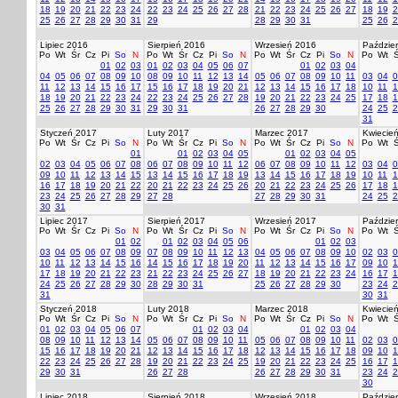
18
19
20
21
22
23
24
22
23
24
25
26
27
28
21
22
23
24
25
26
27
18
19
2
25
26
27
28
29
30
31
29
28
29
30
31
25
26
2
Lipiec 2016
Sierpień 2016
Wrzesień 2016
Paździer
Po
Wt
Śr
Cz
Pi
So
N
Po
Wt
Śr
Cz
Pi
So
N
Po
Wt
Śr
Cz
Pi
So
N
Po
Wt
Ś
01
02
03
01
02
03
04
05
06
07
01
02
03
04
04
05
06
07
08
09
10
08
09
10
11
12
13
14
05
06
07
08
09
10
11
03
04
0
11
12
13
14
15
16
17
15
16
17
18
19
20
21
12
13
14
15
16
17
18
10
11
1
18
19
20
21
22
23
24
22
23
24
25
26
27
28
19
20
21
22
23
24
25
17
18
1
25
26
27
28
29
30
31
29
30
31
26
27
28
29
30
24
25
2
31
Styczeń 2017
Luty 2017
Marzec 2017
Kwiecie
Po
Wt
Śr
Cz
Pi
So
N
Po
Wt
Śr
Cz
Pi
So
N
Po
Wt
Śr
Cz
Pi
So
N
Po
Wt
Ś
01
01
02
03
04
05
01
02
03
04
05
02
03
04
05
06
07
08
06
07
08
09
10
11
12
06
07
08
09
10
11
12
03
04
0
09
10
11
12
13
14
15
13
14
15
16
17
18
19
13
14
15
16
17
18
19
10
11
1
16
17
18
19
20
21
22
20
21
22
23
24
25
26
20
21
22
23
24
25
26
17
18
1
23
24
25
26
27
28
29
27
28
27
28
29
30
31
24
25
2
30
31
Lipiec 2017
Sierpień 2017
Wrzesień 2017
Paździer
Po
Wt
Śr
Cz
Pi
So
N
Po
Wt
Śr
Cz
Pi
So
N
Po
Wt
Śr
Cz
Pi
So
N
Po
Wt
Ś
01
02
01
02
03
04
05
06
01
02
03
03
04
05
06
07
08
09
07
08
09
10
11
12
13
04
05
06
07
08
09
10
02
03
0
10
11
12
13
14
15
16
14
15
16
17
18
19
20
11
12
13
14
15
16
17
09
10
1
17
18
19
20
21
22
23
21
22
23
24
25
26
27
18
19
20
21
22
23
24
16
17
1
24
25
26
27
28
29
30
28
29
30
31
25
26
27
28
29
30
23
24
2
31
30
31
Styczeń 2018
Luty 2018
Marzec 2018
Kwiecie
Po
Wt
Śr
Cz
Pi
So
N
Po
Wt
Śr
Cz
Pi
So
N
Po
Wt
Śr
Cz
Pi
So
N
Po
Wt
Ś
01
02
03
04
05
06
07
01
02
03
04
01
02
03
04
08
09
10
11
12
13
14
05
06
07
08
09
10
11
05
06
07
08
09
10
11
02
03
0
15
16
17
18
19
20
21
12
13
14
15
16
17
18
12
13
14
15
16
17
18
09
10
1
22
23
24
25
26
27
28
19
20
21
22
23
24
25
19
20
21
22
23
24
25
16
17
1
29
30
31
26
27
28
26
27
28
29
30
31
23
24
2
30
Lipiec 2018
Sierpień 2018
Wrzesień 2018
Paździer