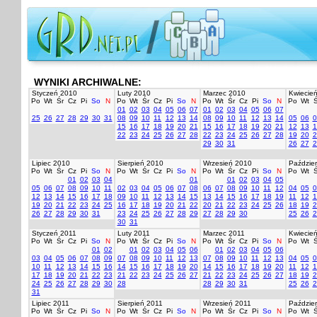
WYNIKI ARCHIWALNE:
Styczeń 2010
Luty 2010
Marzec 2010
Kwiecie
Po
Wt
Śr
Cz
Pi
So
N
Po
Wt
Śr
Cz
Pi
So
N
Po
Wt
Śr
Cz
Pi
So
N
Po
Wt
Ś
01
02
03
04
05
06
07
01
02
03
04
05
06
07
25
26
27
28
29
30
31
08
09
10
11
12
13
14
08
09
10
11
12
13
14
05
06
0
15
16
17
18
19
20
21
15
16
17
18
19
20
21
12
13
1
22
23
24
25
26
27
28
22
23
24
25
26
27
28
19
20
2
29
30
31
26
27
2
Lipiec 2010
Sierpień 2010
Wrzesień 2010
Paździer
Po
Wt
Śr
Cz
Pi
So
N
Po
Wt
Śr
Cz
Pi
So
N
Po
Wt
Śr
Cz
Pi
So
N
Po
Wt
Ś
01
02
03
04
01
01
02
03
04
05
05
06
07
08
09
10
11
02
03
04
05
06
07
08
06
07
08
09
10
11
12
04
05
0
12
13
14
15
16
17
18
09
10
11
12
13
14
15
13
14
15
16
17
18
19
11
12
1
19
20
21
22
23
24
25
16
17
18
19
20
21
22
20
21
22
23
24
25
26
18
19
2
26
27
28
29
30
31
23
24
25
26
27
28
29
27
28
29
30
25
26
2
30
31
Styczeń 2011
Luty 2011
Marzec 2011
Kwiecie
Po
Wt
Śr
Cz
Pi
So
N
Po
Wt
Śr
Cz
Pi
So
N
Po
Wt
Śr
Cz
Pi
So
N
Po
Wt
Ś
01
02
01
02
03
04
05
06
01
02
03
04
05
06
03
04
05
06
07
08
09
07
08
09
10
11
12
13
07
08
09
10
11
12
13
04
05
0
10
11
12
13
14
15
16
14
15
16
17
18
19
20
14
15
16
17
18
19
20
11
12
1
17
18
19
20
21
22
23
21
22
23
24
25
26
27
21
22
23
24
25
26
27
18
19
2
24
25
26
27
28
29
30
28
28
29
30
31
25
26
2
31
Lipiec 2011
Sierpień 2011
Wrzesień 2011
Paździer
Po
Wt
Śr
Cz
Pi
So
N
Po
Wt
Śr
Cz
Pi
So
N
Po
Wt
Śr
Cz
Pi
So
N
Po
Wt
Ś