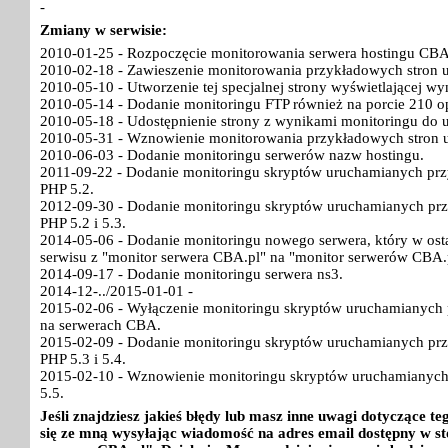
-
Zmiany w serwisie:
2010-01-25 - Rozpoczęcie monitorowania serwera hostingu CBA
2010-02-18 - Zawieszenie monitorowania przykładowych stron 
2010-05-10 - Utworzenie tej specjalnej strony wyświetlającej w
2010-05-14 - Dodanie monitoringu FTP również na porcie 210 o
2010-05-18 - Udostępnienie strony z wynikami monitoringu do 
2010-05-31 - Wznowienie monitorowania przykładowych stron 
2010-06-03 - Dodanie monitoringu serwerów nazw hostingu.
2011-09-22 - Dodanie monitoringu skryptów uruchamianych pr
PHP 5.2.
2012-09-30 - Dodanie monitoringu skryptów uruchamianych pr
PHP 5.2 i 5.3.
2014-05-06 - Dodanie monitoringu nowego serwera, który w ost
serwisu z "monitor serwera CBA.pl" na "monitor serwerów CBA.
2014-09-17 - Dodanie monitoringu serwera ns3.
2014-12-../2015-01-01 -
2015-02-06 - Wyłączenie monitoringu skryptów uruchamianych p
na serwerach CBA.
2015-02-09 - Dodanie monitoringu skryptów uruchamianych pr
PHP 5.3 i 5.4.
2015-02-10 - Wznowienie monitoringu skryptów uruchamianych
5.5.
Jeśli znajdziesz jakieś błędy lub masz inne uwagi dotyczące 
się ze mną wysyłając wiadomość na adres email dostępny w st