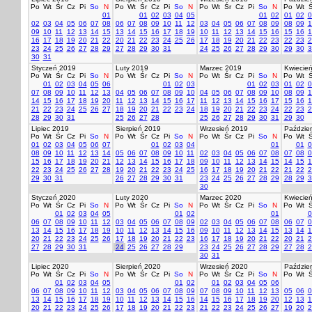
Po
Wt
Śr
Cz
Pi
So
N
Po
Wt
Śr
Cz
Pi
So
N
Po
Wt
Śr
Cz
Pi
So
N
Po
Wt
Ś
01
01
02
03
04
05
01
02
01
02
0
02
03
04
05
06
07
08
06
07
08
09
10
11
12
03
04
05
06
07
08
09
08
09
1
09
10
11
12
13
14
15
13
14
15
16
17
18
19
10
11
12
13
14
15
16
15
16
1
16
17
18
19
20
21
22
20
21
22
23
24
25
26
17
18
19
20
21
22
23
22
23
2
23
24
25
26
27
28
29
27
28
29
30
31
24
25
26
27
28
29
30
29
30
3
30
31
Styczeń 2019
Luty 2019
Marzec 2019
Kwiecie
Po
Wt
Śr
Cz
Pi
So
N
Po
Wt
Śr
Cz
Pi
So
N
Po
Wt
Śr
Cz
Pi
So
N
Po
Wt
Ś
01
02
03
04
05
06
01
02
03
01
02
03
01
02
0
07
08
09
10
11
12
13
04
05
06
07
08
09
10
04
05
06
07
08
09
10
08
09
1
14
15
16
17
18
19
20
11
12
13
14
15
16
17
11
12
13
14
15
16
17
15
16
1
21
22
23
24
25
26
27
18
19
20
21
22
23
24
18
19
20
21
22
23
24
22
23
2
28
29
30
31
25
26
27
28
25
26
27
28
29
30
31
29
30
Lipiec 2019
Sierpień 2019
Wrzesień 2019
Paździer
Po
Wt
Śr
Cz
Pi
So
N
Po
Wt
Śr
Cz
Pi
So
N
Po
Wt
Śr
Cz
Pi
So
N
Po
Wt
Ś
01
02
03
04
05
06
07
01
02
03
04
01
01
0
08
09
10
11
12
13
14
05
06
07
08
09
10
11
02
03
04
05
06
07
08
07
08
0
15
16
17
18
19
20
21
12
13
14
15
16
17
18
09
10
11
12
13
14
15
14
15
1
22
23
24
25
26
27
28
19
20
21
22
23
24
25
16
17
18
19
20
21
22
21
22
2
29
30
31
26
27
28
29
30
31
23
24
25
26
27
28
29
28
29
3
30
Styczeń 2020
Luty 2020
Marzec 2020
Kwiecie
Po
Wt
Śr
Cz
Pi
So
N
Po
Wt
Śr
Cz
Pi
So
N
Po
Wt
Śr
Cz
Pi
So
N
Po
Wt
Ś
01
02
03
04
05
01
02
01
0
06
07
08
09
10
11
12
03
04
05
06
07
08
09
02
03
04
05
06
07
08
06
07
0
13
14
15
16
17
18
19
10
11
12
13
14
15
16
09
10
11
12
13
14
15
13
14
1
20
21
22
23
24
25
26
17
18
19
20
21
22
23
16
17
18
19
20
21
22
20
21
2
27
28
29
30
31
24
25
26
27
28
29
23
24
25
26
27
28
29
27
28
2
30
31
Lipiec 2020
Sierpień 2020
Wrzesień 2020
Paździer
Po
Wt
Śr
Cz
Pi
So
N
Po
Wt
Śr
Cz
Pi
So
N
Po
Wt
Śr
Cz
Pi
So
N
Po
Wt
Ś
01
02
03
04
05
01
02
01
02
03
04
05
06
06
07
08
09
10
11
12
03
04
05
06
07
08
09
07
08
09
10
11
12
13
05
06
0
13
14
15
16
17
18
19
10
11
12
13
14
15
16
14
15
16
17
18
19
20
12
13
1
20
21
22
23
24
25
26
17
18
19
20
21
22
23
21
22
23
24
25
26
27
19
20
2