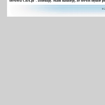
serwera CBA.pl". Dziekuję. Mam nadzieję, że serwis będzie p
© 