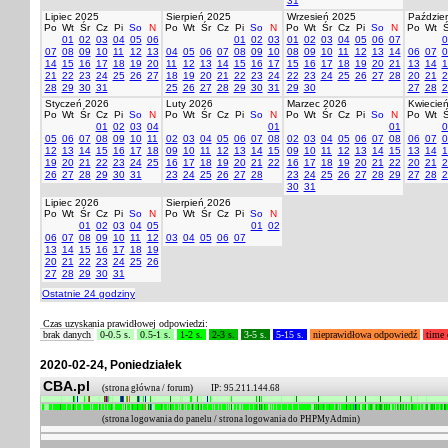
31
Lipiec 2025
Sierpień 2025
Wrzesień 2025
Paździer
Po
Wt
Śr
Cz
Pi
So
N
Po
Wt
Śr
Cz
Pi
So
N
Po
Wt
Śr
Cz
Pi
So
N
Po
Wt
Ś
01
02
03
04
05
06
01
02
03
01
02
03
04
05
06
07
0
07
08
09
10
11
12
13
04
05
06
07
08
09
10
08
09
10
11
12
13
14
06
07
0
14
15
16
17
18
19
20
11
12
13
14
15
16
17
15
16
17
18
19
20
21
13
14
1
21
22
23
24
25
26
27
18
19
20
21
22
23
24
22
23
24
25
26
27
28
20
21
2
28
29
30
31
25
26
27
28
29
30
31
29
30
27
28
2
Styczeń 2026
Luty 2026
Marzec 2026
Kwiecie
Po
Wt
Śr
Cz
Pi
So
N
Po
Wt
Śr
Cz
Pi
So
N
Po
Wt
Śr
Cz
Pi
So
N
Po
Wt
Ś
01
02
03
04
01
01
0
05
06
07
08
09
10
11
02
03
04
05
06
07
08
02
03
04
05
06
07
08
06
07
0
12
13
14
15
16
17
18
09
10
11
12
13
14
15
09
10
11
12
13
14
15
13
14
1
19
20
21
22
23
24
25
16
17
18
19
20
21
22
16
17
18
19
20
21
22
20
21
2
26
27
28
29
30
31
23
24
25
26
27
28
23
24
25
26
27
28
29
27
28
2
30
31
Lipiec 2026
Sierpień 2026
Po
Wt
Śr
Cz
Pi
So
N
Po
Wt
Śr
Cz
Pi
So
N
01
02
03
04
05
01
02
06
07
08
09
10
11
12
03
04
05
06
07
13
14
15
16
17
18
19
20
21
22
23
24
25
26
27
28
29
30
31
Ostatnie 24 godziny
Czas uzyskania prawidłowej odpowiedzi:
brak danych
0-0.5 s.
0.5-1 s.
1-2 s.
2-3 s.
3-5 s.
5-15 s.
nieprawidłowa odpowiedź
time 
2020-02-24, Poniedziałek
CBA.pl
(strona główna / forum) IP: 95.211.144.68
(strona logowania do panelu / strona logowania do PHPMyAdmin)