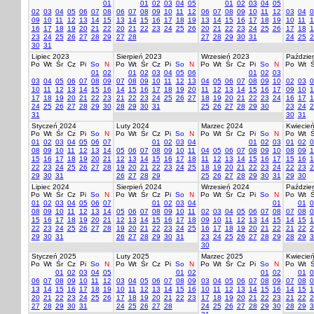
01
01
02
03
04
05
01
02
03
04
05
02
03
04
05
06
07
08
06
07
08
09
10
11
12
06
07
08
09
10
11
12
03
04
0
09
10
11
12
13
14
15
13
14
15
16
17
18
19
13
14
15
16
17
18
19
10
11
1
16
17
18
19
20
21
22
20
21
22
23
24
25
26
20
21
22
23
24
25
26
17
18
1
23
24
25
26
27
28
29
27
28
27
28
29
30
31
24
25
2
30
31
Lipiec 2023
Sierpień 2023
Wrzesień 2023
Paździer
Po
Wt
Śr
Cz
Pi
So
N
Po
Wt
Śr
Cz
Pi
So
N
Po
Wt
Śr
Cz
Pi
So
N
Po
Wt
Ś
01
02
01
02
03
04
05
06
01
02
03
03
04
05
06
07
08
09
07
08
09
10
11
12
13
04
05
06
07
08
09
10
02
03
0
10
11
12
13
14
15
16
14
15
16
17
18
19
20
11
12
13
14
15
16
17
09
10
1
17
18
19
20
21
22
23
21
22
23
24
25
26
27
18
19
20
21
22
23
24
16
17
1
24
25
26
27
28
29
30
28
29
30
31
25
26
27
28
29
30
23
24
2
31
30
31
Styczeń 2024
Luty 2024
Marzec 2024
Kwiecie
Po
Wt
Śr
Cz
Pi
So
N
Po
Wt
Śr
Cz
Pi
So
N
Po
Wt
Śr
Cz
Pi
So
N
Po
Wt
Ś
01
02
03
04
05
06
07
01
02
03
04
01
02
03
01
02
0
08
09
10
11
12
13
14
05
06
07
08
09
10
11
04
05
06
07
08
09
10
08
09
1
15
16
17
18
19
20
21
12
13
14
15
16
17
18
11
12
13
14
15
16
17
15
16
1
22
23
24
25
26
27
28
19
20
21
22
23
24
25
18
19
20
21
22
23
24
22
23
2
29
30
31
26
27
28
29
25
26
27
28
29
30
31
29
30
Lipiec 2024
Sierpień 2024
Wrzesień 2024
Paździer
Po
Wt
Śr
Cz
Pi
So
N
Po
Wt
Śr
Cz
Pi
So
N
Po
Wt
Śr
Cz
Pi
So
N
Po
Wt
Ś
01
02
03
04
05
06
07
01
02
03
04
01
01
0
08
09
10
11
12
13
14
05
06
07
08
09
10
11
02
03
04
05
06
07
08
07
08
0
15
16
17
18
19
20
21
12
13
14
15
16
17
18
09
10
11
12
13
14
15
14
15
1
22
23
24
25
26
27
28
19
20
21
22
23
24
25
16
17
18
19
20
21
22
21
22
2
29
30
31
26
27
28
29
30
31
23
24
25
26
27
28
29
28
29
3
30
Styczeń 2025
Luty 2025
Marzec 2025
Kwiecie
Po
Wt
Śr
Cz
Pi
So
N
Po
Wt
Śr
Cz
Pi
So
N
Po
Wt
Śr
Cz
Pi
So
N
Po
Wt
Ś
01
02
03
04
05
01
02
01
02
01
0
06
07
08
09
10
11
12
03
04
05
06
07
08
09
03
04
05
06
07
08
09
07
08
0
13
14
15
16
17
18
19
10
11
12
13
14
15
16
10
11
12
13
14
15
16
14
15
1
20
21
22
23
24
25
26
17
18
19
20
21
22
23
17
18
19
20
21
22
23
21
22
2
27
28
29
30
31
24
25
26
27
28
24
25
26
27
28
29
30
28
29
3