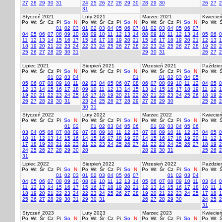
27
28
29
30
31
24
25
26
27
28
29
30
28
29
30
26
27
2
31
Styczeń 2021
Luty 2021
Marzec 2021
Kwiecie
Po
Wt
Śr
Cz
Pi
So
N
Po
Wt
Śr
Cz
Pi
So
N
Po
Wt
Śr
Cz
Pi
So
N
Po
Wt
Ś
01
02
03
01
02
03
04
05
06
07
01
02
03
04
05
06
07
04
05
06
07
08
09
10
08
09
10
11
12
13
14
08
09
10
11
12
13
14
05
06
0
11
12
13
14
15
16
17
15
16
17
18
19
20
21
15
16
17
18
19
20
21
12
13
1
18
19
20
21
22
23
24
22
23
24
25
26
27
28
22
23
24
25
26
27
28
19
20
2
25
26
27
28
29
30
31
29
30
31
26
27
2
Lipiec 2021
Sierpień 2021
Wrzesień 2021
Paździer
Po
Wt
Śr
Cz
Pi
So
N
Po
Wt
Śr
Cz
Pi
So
N
Po
Wt
Śr
Cz
Pi
So
N
Po
Wt
Ś
01
02
03
04
01
01
02
03
04
05
05
06
07
08
09
10
11
02
03
04
05
06
07
08
06
07
08
09
10
11
12
04
05
0
12
13
14
15
16
17
18
09
10
11
12
13
14
15
13
14
15
16
17
18
19
11
12
1
19
20
21
22
23
24
25
16
17
18
19
20
21
22
20
21
22
23
24
25
26
18
19
2
26
27
28
29
30
31
23
24
25
26
27
28
29
27
28
29
30
25
26
2
30
31
Styczeń 2022
Luty 2022
Marzec 2022
Kwiecie
Po
Wt
Śr
Cz
Pi
So
N
Po
Wt
Śr
Cz
Pi
So
N
Po
Wt
Śr
Cz
Pi
So
N
Po
Wt
Ś
01
02
01
02
03
04
05
06
01
02
03
04
05
06
03
04
05
06
07
08
09
07
08
09
10
11
12
13
07
08
09
10
11
12
13
04
05
0
10
11
12
13
14
15
16
14
15
16
17
18
19
20
14
15
16
17
18
19
20
11
12
1
17
18
19
20
21
22
23
21
22
23
24
25
26
27
21
22
23
24
25
26
27
18
19
2
24
25
26
27
28
29
30
28
28
29
30
31
25
26
2
31
Lipiec 2022
Sierpień 2022
Wrzesień 2022
Paździer
Po
Wt
Śr
Cz
Pi
So
N
Po
Wt
Śr
Cz
Pi
So
N
Po
Wt
Śr
Cz
Pi
So
N
Po
Wt
Ś
01
02
03
01
02
03
04
05
06
07
01
02
03
04
04
05
06
07
08
09
10
08
09
10
11
12
13
14
05
06
07
08
09
10
11
03
04
0
11
12
13
14
15
16
17
15
16
17
18
19
20
21
12
13
14
15
16
17
18
10
11
1
18
19
20
21
22
23
24
22
23
24
25
26
27
28
19
20
21
22
23
24
25
17
18
1
25
26
27
28
29
30
31
29
30
31
26
27
28
29
30
24
25
2
31
Styczeń 2023
Luty 2023
Marzec 2023
Kwiecie
Po
Wt
Śr
Cz
Pi
So
N
Po
Wt
Śr
Cz
Pi
So
N
Po
Wt
Śr
Cz
Pi
So
N
Po
Wt
Ś