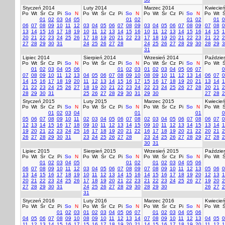
Styczeń 2014
Luty 2014
Marzec 2014
Kwiecie
Po
Wt
Śr
Cz
Pi
So
N
Po
Wt
Śr
Cz
Pi
So
N
Po
Wt
Śr
Cz
Pi
So
N
Po
Wt
Ś
01
02
03
04
05
01
02
01
02
01
0
06
07
08
09
10
11
12
03
04
05
06
07
08
09
03
04
05
06
07
08
09
07
08
0
13
14
15
16
17
18
19
10
11
12
13
14
15
16
10
11
12
13
14
15
16
14
15
1
20
21
22
23
24
25
26
17
18
19
20
21
22
23
17
18
19
20
21
22
23
21
22
2
27
28
29
30
31
24
25
26
27
28
24
25
26
27
28
29
30
28
29
3
31
Lipiec 2014
Sierpień 2014
Wrzesień 2014
Paździer
Po
Wt
Śr
Cz
Pi
So
N
Po
Wt
Śr
Cz
Pi
So
N
Po
Wt
Śr
Cz
Pi
So
N
Po
Wt
Ś
01
02
03
04
05
06
01
02
03
01
02
03
04
05
06
07
0
07
08
09
10
11
12
13
04
05
06
07
08
09
10
08
09
10
11
12
13
14
06
07
0
14
15
16
17
18
19
20
11
12
13
14
15
16
17
15
16
17
18
19
20
21
13
14
1
21
22
23
24
25
26
27
18
19
20
21
22
23
24
22
23
24
25
26
27
28
20
21
2
28
29
30
31
25
26
27
28
29
30
31
29
30
27
28
2
Styczeń 2015
Luty 2015
Marzec 2015
Kwiecie
Po
Wt
Śr
Cz
Pi
So
N
Po
Wt
Śr
Cz
Pi
So
N
Po
Wt
Śr
Cz
Pi
So
N
Po
Wt
Ś
01
02
03
04
01
01
0
05
06
07
08
09
10
11
02
03
04
05
06
07
08
02
03
04
05
06
07
08
06
07
0
12
13
14
15
16
17
18
09
10
11
12
13
14
15
09
10
11
12
13
14
15
13
14
1
19
20
21
22
23
24
25
16
17
18
19
20
21
22
16
17
18
19
20
21
22
20
21
2
26
27
28
29
30
31
23
24
25
26
27
28
23
24
25
26
27
28
29
27
28
2
30
31
Lipiec 2015
Sierpień 2015
Wrzesień 2015
Paździer
Po
Wt
Śr
Cz
Pi
So
N
Po
Wt
Śr
Cz
Pi
So
N
Po
Wt
Śr
Cz
Pi
So
N
Po
Wt
Ś
01
02
03
04
05
01
02
01
02
03
04
05
06
06
07
08
09
10
11
12
03
04
05
06
07
08
09
07
08
09
10
11
12
13
05
06
0
13
14
15
16
17
18
19
10
11
12
13
14
15
16
14
15
16
17
18
19
20
12
13
1
20
21
22
23
24
25
26
17
18
19
20
21
22
23
21
22
23
24
25
26
27
19
20
2
27
28
29
30
31
24
25
26
27
28
29
30
28
29
30
26
27
2
31
Styczeń 2016
Luty 2016
Marzec 2016
Kwiecie
Po
Wt
Śr
Cz
Pi
So
N
Po
Wt
Śr
Cz
Pi
So
N
Po
Wt
Śr
Cz
Pi
So
N
Po
Wt
Ś
01
02
03
01
02
03
04
05
06
07
01
02
03
04
05
06
04
05
06
07
08
09
10
08
09
10
11
12
13
14
07
08
09
10
11
12
13
04
05
0
11
12
13
14
15
16
17
15
16
17
18
19
20
21
14
15
16
17
18
19
20
11
12
1