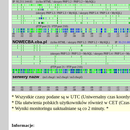
IP: 95.211.144.65
(tylko HTML / skrypty PHP 5.2 / PHP 5.2 + MySQL)
(skrypty PHP 5.3 / PHP 5.3 + MySQL / skrypty PHP 5.4 / PHP 5.4 + MySQL)
(FTP port 21 / FTP port 210)
00
01
02
03
04
05
06
07
08
09
10
11
12
13
01
02
03
04
05
06
07
08
09
10
11
12
13
14
NOWECBA.cba.pl
(tylko HTML / skrypty PHP 5.2 / PHP 5.2 + MySQL) IP:
95.211.80
(skrypty PHP 5.3 / PHP 5.3 + MySQL / skrypty PHP 5.4 / PHP 5.4 + 
(FTP port 21 / FTP port 210)
serwery nazw
(ns1.cba.pl / ns2.cba.pl / ns3.cba.pl)
00
01
02
03
04
05
06
07
08
09
10
11
12
13
01
02
03
04
05
06
07
08
09
10
11
12
13
14
* Wszystkie czasy podane są w UTC (Uniwersalny czas koordyn
* Dla ułatwienia polskich użytkowników również w CET (Czas 
* Wyniki monitoringu uaktualniane są co 2 minuty. *
Informacje: