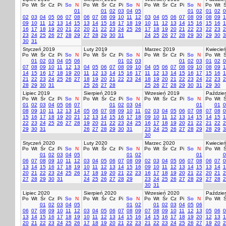
Po
Wt
Śr
Cz
Pi
So
N
Po
Wt
Śr
Cz
Pi
So
N
Po
Wt
Śr
Cz
Pi
So
N
Po
Wt
Ś
01
01
02
03
04
05
01
02
01
02
0
02
03
04
05
06
07
08
06
07
08
09
10
11
12
03
04
05
06
07
08
09
08
09
1
09
10
11
12
13
14
15
13
14
15
16
17
18
19
10
11
12
13
14
15
16
15
16
1
16
17
18
19
20
21
22
20
21
22
23
24
25
26
17
18
19
20
21
22
23
22
23
2
23
24
25
26
27
28
29
27
28
29
30
31
24
25
26
27
28
29
30
29
30
3
30
31
Styczeń 2019
Luty 2019
Marzec 2019
Kwiecie
Po
Wt
Śr
Cz
Pi
So
N
Po
Wt
Śr
Cz
Pi
So
N
Po
Wt
Śr
Cz
Pi
So
N
Po
Wt
Ś
01
02
03
04
05
06
01
02
03
01
02
03
01
02
0
07
08
09
10
11
12
13
04
05
06
07
08
09
10
04
05
06
07
08
09
10
08
09
1
14
15
16
17
18
19
20
11
12
13
14
15
16
17
11
12
13
14
15
16
17
15
16
1
21
22
23
24
25
26
27
18
19
20
21
22
23
24
18
19
20
21
22
23
24
22
23
2
28
29
30
31
25
26
27
28
25
26
27
28
29
30
31
29
30
Lipiec 2019
Sierpień 2019
Wrzesień 2019
Paździer
Po
Wt
Śr
Cz
Pi
So
N
Po
Wt
Śr
Cz
Pi
So
N
Po
Wt
Śr
Cz
Pi
So
N
Po
Wt
Ś
01
02
03
04
05
06
07
01
02
03
04
01
01
0
08
09
10
11
12
13
14
05
06
07
08
09
10
11
02
03
04
05
06
07
08
07
08
0
15
16
17
18
19
20
21
12
13
14
15
16
17
18
09
10
11
12
13
14
15
14
15
1
22
23
24
25
26
27
28
19
20
21
22
23
24
25
16
17
18
19
20
21
22
21
22
2
29
30
31
26
27
28
29
30
31
23
24
25
26
27
28
29
28
29
3
30
Styczeń 2020
Luty 2020
Marzec 2020
Kwiecie
Po
Wt
Śr
Cz
Pi
So
N
Po
Wt
Śr
Cz
Pi
So
N
Po
Wt
Śr
Cz
Pi
So
N
Po
Wt
Ś
01
02
03
04
05
01
02
01
0
06
07
08
09
10
11
12
03
04
05
06
07
08
09
02
03
04
05
06
07
08
06
07
0
13
14
15
16
17
18
19
10
11
12
13
14
15
16
09
10
11
12
13
14
15
13
14
1
20
21
22
23
24
25
26
17
18
19
20
21
22
23
16
17
18
19
20
21
22
20
21
2
27
28
29
30
31
24
25
26
27
28
29
23
24
25
26
27
28
29
27
28
2
30
31
Lipiec 2020
Sierpień 2020
Wrzesień 2020
Paździer
Po
Wt
Śr
Cz
Pi
So
N
Po
Wt
Śr
Cz
Pi
So
N
Po
Wt
Śr
Cz
Pi
So
N
Po
Wt
Ś
01
02
03
04
05
01
02
01
02
03
04
05
06
06
07
08
09
10
11
12
03
04
05
06
07
08
09
07
08
09
10
11
12
13
05
06
0
13
14
15
16
17
18
19
10
11
12
13
14
15
16
14
15
16
17
18
19
20
12
13
1
20
21
22
23
24
25
26
17
18
19
20
21
22
23
21
22
23
24
25
26
27
19
20
2