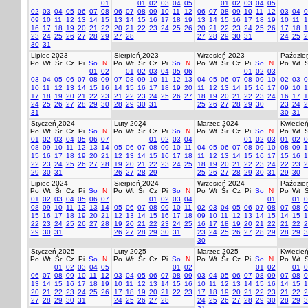
01
01
02
03
04
05
01
02
03
04
05
02
03
04
05
06
07
08
06
07
08
09
10
11
12
06
07
08
09
10
11
12
03
04
0
09
10
11
12
13
14
15
13
14
15
16
17
18
19
13
14
15
16
17
18
19
10
11
1
16
17
18
19
20
21
22
20
21
22
23
24
25
26
20
21
22
23
24
25
26
17
18
1
23
24
25
26
27
28
29
27
28
27
28
29
30
31
24
25
2
30
31
Lipiec 2023
Sierpień 2023
Wrzesień 2023
Paździer
Po
Wt
Śr
Cz
Pi
So
N
Po
Wt
Śr
Cz
Pi
So
N
Po
Wt
Śr
Cz
Pi
So
N
Po
Wt
Ś
01
02
01
02
03
04
05
06
01
02
03
03
04
05
06
07
08
09
07
08
09
10
11
12
13
04
05
06
07
08
09
10
02
03
0
10
11
12
13
14
15
16
14
15
16
17
18
19
20
11
12
13
14
15
16
17
09
10
1
17
18
19
20
21
22
23
21
22
23
24
25
26
27
18
19
20
21
22
23
24
16
17
1
24
25
26
27
28
29
30
28
29
30
31
25
26
27
28
29
30
23
24
2
31
30
31
Styczeń 2024
Luty 2024
Marzec 2024
Kwiecie
Po
Wt
Śr
Cz
Pi
So
N
Po
Wt
Śr
Cz
Pi
So
N
Po
Wt
Śr
Cz
Pi
So
N
Po
Wt
Ś
01
02
03
04
05
06
07
01
02
03
04
01
02
03
01
02
0
08
09
10
11
12
13
14
05
06
07
08
09
10
11
04
05
06
07
08
09
10
08
09
1
15
16
17
18
19
20
21
12
13
14
15
16
17
18
11
12
13
14
15
16
17
15
16
1
22
23
24
25
26
27
28
19
20
21
22
23
24
25
18
19
20
21
22
23
24
22
23
2
29
30
31
26
27
28
29
25
26
27
28
29
30
31
29
30
Lipiec 2024
Sierpień 2024
Wrzesień 2024
Paździer
Po
Wt
Śr
Cz
Pi
So
N
Po
Wt
Śr
Cz
Pi
So
N
Po
Wt
Śr
Cz
Pi
So
N
Po
Wt
Ś
01
02
03
04
05
06
07
01
02
03
04
01
01
0
08
09
10
11
12
13
14
05
06
07
08
09
10
11
02
03
04
05
06
07
08
07
08
0
15
16
17
18
19
20
21
12
13
14
15
16
17
18
09
10
11
12
13
14
15
14
15
1
22
23
24
25
26
27
28
19
20
21
22
23
24
25
16
17
18
19
20
21
22
21
22
2
29
30
31
26
27
28
29
30
31
23
24
25
26
27
28
29
28
29
3
30
Styczeń 2025
Luty 2025
Marzec 2025
Kwiecie
Po
Wt
Śr
Cz
Pi
So
N
Po
Wt
Śr
Cz
Pi
So
N
Po
Wt
Śr
Cz
Pi
So
N
Po
Wt
Ś
01
02
03
04
05
01
02
01
02
01
0
06
07
08
09
10
11
12
03
04
05
06
07
08
09
03
04
05
06
07
08
09
07
08
0
13
14
15
16
17
18
19
10
11
12
13
14
15
16
10
11
12
13
14
15
16
14
15
1
20
21
22
23
24
25
26
17
18
19
20
21
22
23
17
18
19
20
21
22
23
21
22
2
27
28
29
30
31
24
25
26
27
28
24
25
26
27
28
29
30
28
29
3