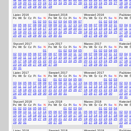
18
19
20
21
22
23
24
22
23
24
25
26
27
28
21
22
23
24
25
26
27
18
19
2
25
26
27
28
29
30
31
29
28
29
30
31
25
26
2
Lipiec 2016
Sierpień 2016
Wrzesień 2016
Paździer
Po
Wt
Śr
Cz
Pi
So
N
Po
Wt
Śr
Cz
Pi
So
N
Po
Wt
Śr
Cz
Pi
So
N
Po
Wt
Ś
01
02
03
01
02
03
04
05
06
07
01
02
03
04
04
05
06
07
08
09
10
08
09
10
11
12
13
14
05
06
07
08
09
10
11
03
04
0
11
12
13
14
15
16
17
15
16
17
18
19
20
21
12
13
14
15
16
17
18
10
11
1
18
19
20
21
22
23
24
22
23
24
25
26
27
28
19
20
21
22
23
24
25
17
18
1
25
26
27
28
29
30
31
29
30
31
26
27
28
29
30
24
25
2
31
Styczeń 2017
Luty 2017
Marzec 2017
Kwiecie
Po
Wt
Śr
Cz
Pi
So
N
Po
Wt
Śr
Cz
Pi
So
N
Po
Wt
Śr
Cz
Pi
So
N
Po
Wt
Ś
01
01
02
03
04
05
01
02
03
04
05
02
03
04
05
06
07
08
06
07
08
09
10
11
12
06
07
08
09
10
11
12
03
04
0
09
10
11
12
13
14
15
13
14
15
16
17
18
19
13
14
15
16
17
18
19
10
11
1
16
17
18
19
20
21
22
20
21
22
23
24
25
26
20
21
22
23
24
25
26
17
18
1
23
24
25
26
27
28
29
27
28
27
28
29
30
31
24
25
2
30
31
Lipiec 2017
Sierpień 2017
Wrzesień 2017
Paździer
Po
Wt
Śr
Cz
Pi
So
N
Po
Wt
Śr
Cz
Pi
So
N
Po
Wt
Śr
Cz
Pi
So
N
Po
Wt
Ś
01
02
01
02
03
04
05
06
01
02
03
03
04
05
06
07
08
09
07
08
09
10
11
12
13
04
05
06
07
08
09
10
02
03
0
10
11
12
13
14
15
16
14
15
16
17
18
19
20
11
12
13
14
15
16
17
09
10
1
17
18
19
20
21
22
23
21
22
23
24
25
26
27
18
19
20
21
22
23
24
16
17
1
24
25
26
27
28
29
30
28
29
30
31
25
26
27
28
29
30
23
24
2
31
30
31
Styczeń 2018
Luty 2018
Marzec 2018
Kwiecie
Po
Wt
Śr
Cz
Pi
So
N
Po
Wt
Śr
Cz
Pi
So
N
Po
Wt
Śr
Cz
Pi
So
N
Po
Wt
Ś
01
02
03
04
05
06
07
01
02
03
04
01
02
03
04
08
09
10
11
12
13
14
05
06
07
08
09
10
11
05
06
07
08
09
10
11
02
03
0
15
16
17
18
19
20
21
12
13
14
15
16
17
18
12
13
14
15
16
17
18
09
10
1
22
23
24
25
26
27
28
19
20
21
22
23
24
25
19
20
21
22
23
24
25
16
17
1
29
30
31
26
27
28
26
27
28
29
30
31
23
24
2
30
Lipiec 2018
Sierpień 2018
Wrzesień 2018
Paździer