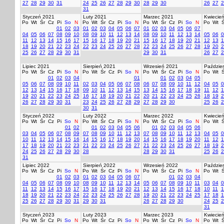
27
28
29
30
31
24
25
26
27
28
29
30
28
29
30
26
27
2
31
Styczeń 2021
Luty 2021
Marzec 2021
Kwiecie
Po
Wt
Śr
Cz
Pi
So
N
Po
Wt
Śr
Cz
Pi
So
N
Po
Wt
Śr
Cz
Pi
So
N
Po
Wt
Ś
01
02
03
01
02
03
04
05
06
07
01
02
03
04
05
06
07
04
05
06
07
08
09
10
08
09
10
11
12
13
14
08
09
10
11
12
13
14
05
06
0
11
12
13
14
15
16
17
15
16
17
18
19
20
21
15
16
17
18
19
20
21
12
13
1
18
19
20
21
22
23
24
22
23
24
25
26
27
28
22
23
24
25
26
27
28
19
20
2
25
26
27
28
29
30
31
29
30
31
26
27
2
Lipiec 2021
Sierpień 2021
Wrzesień 2021
Paździer
Po
Wt
Śr
Cz
Pi
So
N
Po
Wt
Śr
Cz
Pi
So
N
Po
Wt
Śr
Cz
Pi
So
N
Po
Wt
Ś
01
02
03
04
01
01
02
03
04
05
05
06
07
08
09
10
11
02
03
04
05
06
07
08
06
07
08
09
10
11
12
04
05
0
12
13
14
15
16
17
18
09
10
11
12
13
14
15
13
14
15
16
17
18
19
11
12
1
19
20
21
22
23
24
25
16
17
18
19
20
21
22
20
21
22
23
24
25
26
18
19
2
26
27
28
29
30
31
23
24
25
26
27
28
29
27
28
29
30
25
26
2
30
31
Styczeń 2022
Luty 2022
Marzec 2022
Kwiecie
Po
Wt
Śr
Cz
Pi
So
N
Po
Wt
Śr
Cz
Pi
So
N
Po
Wt
Śr
Cz
Pi
So
N
Po
Wt
Ś
01
02
01
02
03
04
05
06
01
02
03
04
05
06
03
04
05
06
07
08
09
07
08
09
10
11
12
13
07
08
09
10
11
12
13
04
05
0
10
11
12
13
14
15
16
14
15
16
17
18
19
20
14
15
16
17
18
19
20
11
12
1
17
18
19
20
21
22
23
21
22
23
24
25
26
27
21
22
23
24
25
26
27
18
19
2
24
25
26
27
28
29
30
28
28
29
30
31
25
26
2
31
Lipiec 2022
Sierpień 2022
Wrzesień 2022
Paździer
Po
Wt
Śr
Cz
Pi
So
N
Po
Wt
Śr
Cz
Pi
So
N
Po
Wt
Śr
Cz
Pi
So
N
Po
Wt
Ś
01
02
03
01
02
03
04
05
06
07
01
02
03
04
04
05
06
07
08
09
10
08
09
10
11
12
13
14
05
06
07
08
09
10
11
03
04
0
11
12
13
14
15
16
17
15
16
17
18
19
20
21
12
13
14
15
16
17
18
10
11
1
18
19
20
21
22
23
24
22
23
24
25
26
27
28
19
20
21
22
23
24
25
17
18
1
25
26
27
28
29
30
31
29
30
31
26
27
28
29
30
24
25
2
31
Styczeń 2023
Luty 2023
Marzec 2023
Kwiecie
Po
Wt
Śr
Cz
Pi
So
N
Po
Wt
Śr
Cz
Pi
So
N
Po
Wt
Śr
Cz
Pi
So
N
Po
Wt
Ś