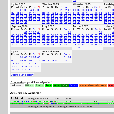
31
Lipiec 2025
Sierpień 2025
Wrzesień 2025
Paździer
Po
Wt
Śr
Cz
Pi
So
N
Po
Wt
Śr
Cz
Pi
So
N
Po
Wt
Śr
Cz
Pi
So
N
Po
Wt
Ś
01
02
03
04
05
06
01
02
03
01
02
03
04
05
06
07
0
07
08
09
10
11
12
13
04
05
06
07
08
09
10
08
09
10
11
12
13
14
06
07
0
14
15
16
17
18
19
20
11
12
13
14
15
16
17
15
16
17
18
19
20
21
13
14
1
21
22
23
24
25
26
27
18
19
20
21
22
23
24
22
23
24
25
26
27
28
20
21
2
28
29
30
31
25
26
27
28
29
30
31
29
30
27
28
2
Styczeń 2026
Luty 2026
Marzec 2026
Kwiecie
Po
Wt
Śr
Cz
Pi
So
N
Po
Wt
Śr
Cz
Pi
So
N
Po
Wt
Śr
Cz
Pi
So
N
Po
Wt
Ś
01
02
03
04
01
01
0
05
06
07
08
09
10
11
02
03
04
05
06
07
08
02
03
04
05
06
07
08
06
07
0
12
13
14
15
16
17
18
09
10
11
12
13
14
15
09
10
11
12
13
14
15
13
14
1
19
20
21
22
23
24
25
16
17
18
19
20
21
22
16
17
18
19
20
21
22
20
21
2
26
27
28
29
30
31
23
24
25
26
27
28
23
24
25
26
27
28
29
27
28
2
30
31
Lipiec 2026
Sierpień 2026
Po
Wt
Śr
Cz
Pi
So
N
Po
Wt
Śr
Cz
Pi
So
N
01
02
03
04
05
01
02
06
07
08
09
10
11
12
03
04
05
06
07
08
13
14
15
16
17
18
19
20
21
22
23
24
25
26
27
28
29
30
31
Ostatnie 24 godziny
Czas uzyskania prawidłowej odpowiedzi:
brak danych
0-0.5 s.
0.5-1 s.
1-2 s.
2-3 s.
3-5 s.
5-15 s.
nieprawidłowa odpowiedź
time 
2019-04-11, Czwartek
CBA.pl
(strona główna / forum) IP: 95.211.144.68
(strona logowania do panelu / strona logowania do PHPMyAdmin)