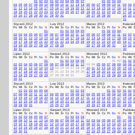
01
02
03
01
02
03
04
05
06
07
01
02
03
04
04
05
06
07
08
09
10
08
09
10
11
12
13
14
05
06
07
08
09
10
11
03
04
0
11
12
13
14
15
16
17
15
16
17
18
19
20
21
12
13
14
15
16
17
18
10
11
1
18
19
20
21
22
23
24
22
23
24
25
26
27
28
19
20
21
22
23
24
25
17
18
1
25
26
27
28
29
30
31
29
30
31
26
27
28
29
30
24
25
2
31
Styczeń 2012
Luty 2012
Marzec 2012
Kwiecie
Po
Wt
Śr
Cz
Pi
So
N
Po
Wt
Śr
Cz
Pi
So
N
Po
Wt
Śr
Cz
Pi
So
N
Po
Wt
Ś
01
01
02
03
04
05
01
02
03
04
02
03
04
05
06
07
08
06
07
08
09
10
11
12
05
06
07
08
09
10
11
02
03
0
09
10
11
12
13
14
15
13
14
15
16
17
18
19
12
13
14
15
16
17
18
09
10
1
16
17
18
19
20
21
22
20
21
22
23
24
25
26
19
20
21
22
23
24
25
16
17
1
23
24
25
26
27
28
29
27
28
29
26
27
28
29
30
31
23
24
2
30
31
30
Lipiec 2012
Sierpień 2012
Wrzesień 2012
Paździer
Po
Wt
Śr
Cz
Pi
So
N
Po
Wt
Śr
Cz
Pi
So
N
Po
Wt
Śr
Cz
Pi
So
N
Po
Wt
Ś
01
01
02
03
04
05
01
02
01
02
0
02
03
04
05
06
07
08
06
07
08
09
10
11
12
03
04
05
06
07
08
09
08
09
1
09
10
11
12
13
14
15
13
14
15
16
17
18
19
10
11
12
13
14
15
16
15
16
1
16
17
18
19
20
21
22
20
21
22
23
24
25
26
17
18
19
20
21
22
23
22
23
2
23
24
25
26
27
28
29
27
28
29
30
31
24
25
26
27
28
29
30
29
30
3
30
31
Styczeń 2013
Luty 2013
Marzec 2013
Kwiecie
Po
Wt
Śr
Cz
Pi
So
N
Po
Wt
Śr
Cz
Pi
So
N
Po
Wt
Śr
Cz
Pi
So
N
Po
Wt
Ś
01
02
03
04
05
06
01
02
03
01
02
03
01
02
0
07
08
09
10
11
12
13
04
05
06
07
08
09
10
04
05
06
07
08
09
10
08
09
1
14
15
16
17
18
19
20
11
12
13
14
15
16
17
11
12
13
14
15
16
17
15
16
1
21
22
23
24
25
26
27
18
19
20
21
22
23
24
18
19
20
21
22
23
24
22
23
2
28
29
30
31
25
26
27
28
25
26
27
28
29
30
31
29
30
Lipiec 2013
Sierpień 2013
Wrzesień 2013
Paździer
Po
Wt
Śr
Cz
Pi
So
N
Po
Wt
Śr
Cz
Pi
So
N
Po
Wt
Śr
Cz
Pi
So
N
Po
Wt
Ś
01
02
03
04
05
06
07
01
02
03
04
01
01
0
08
09
10
11
12
13
14
05
06
07
08
09
10
11
02
03
04
05
06
07
08
07
08
0
15
16
17
18
19
20
21
12
13
14
15
16
17
18
09
10
11
12
13
14
15
14
15
1
22
23
24
25
26
27
28
19
20
21
22
23
24
25
16
17
18
19
20
21
22
21
22
2
29
30
31
26
27
28
29
30
31
23
24
25
26
27
28
29
28
29
3
30