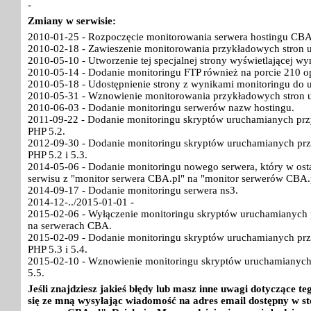
-
Zmiany w serwisie:
2010-01-25 - Rozpoczęcie monitorowania serwera hostingu CBA
2010-02-18 - Zawieszenie monitorowania przykładowych stron 
2010-05-10 - Utworzenie tej specjalnej strony wyświetlającej w
2010-05-14 - Dodanie monitoringu FTP również na porcie 210 o
2010-05-18 - Udostępnienie strony z wynikami monitoringu do 
2010-05-31 - Wznowienie monitorowania przykładowych stron 
2010-06-03 - Dodanie monitoringu serwerów nazw hostingu.
2011-09-22 - Dodanie monitoringu skryptów uruchamianych pr
PHP 5.2.
2012-09-30 - Dodanie monitoringu skryptów uruchamianych pr
PHP 5.2 i 5.3.
2014-05-06 - Dodanie monitoringu nowego serwera, który w ost
serwisu z "monitor serwera CBA.pl" na "monitor serwerów CBA.
2014-09-17 - Dodanie monitoringu serwera ns3.
2014-12-../2015-01-01 -
2015-02-06 - Wyłączenie monitoringu skryptów uruchamianych p
na serwerach CBA.
2015-02-09 - Dodanie monitoringu skryptów uruchamianych pr
PHP 5.3 i 5.4.
2015-02-10 - Wznowienie monitoringu skryptów uruchamianych
5.5.
Jeśli znajdziesz jakieś błędy lub masz inne uwagi dotyczące 
się ze mną wysyłając wiadomość na adres email dostępny w st