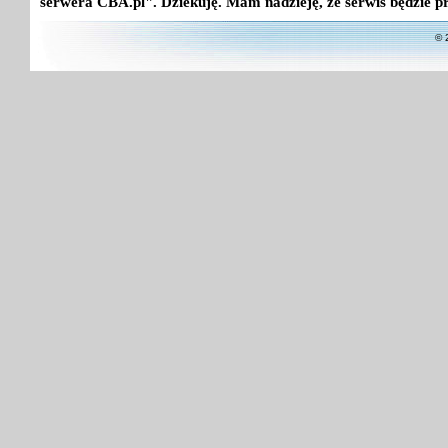
serwera CBA.pl". Dziekuję. Mam nadzieję, że serwis będzie p
© 