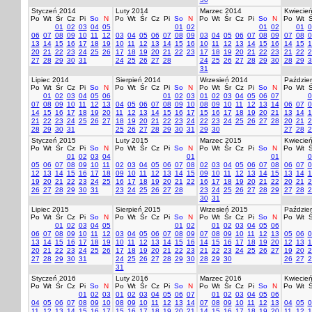
Styczeń 2014
Luty 2014
Marzec 2014
Kwiecie
Po
Wt
Śr
Cz
Pi
So
N
Po
Wt
Śr
Cz
Pi
So
N
Po
Wt
Śr
Cz
Pi
So
N
Po
Wt
Ś
01
02
03
04
05
01
02
01
02
01
0
06
07
08
09
10
11
12
03
04
05
06
07
08
09
03
04
05
06
07
08
09
07
08
0
13
14
15
16
17
18
19
10
11
12
13
14
15
16
10
11
12
13
14
15
16
14
15
1
20
21
22
23
24
25
26
17
18
19
20
21
22
23
17
18
19
20
21
22
23
21
22
2
27
28
29
30
31
24
25
26
27
28
24
25
26
27
28
29
30
28
29
3
31
Lipiec 2014
Sierpień 2014
Wrzesień 2014
Paździer
Po
Wt
Śr
Cz
Pi
So
N
Po
Wt
Śr
Cz
Pi
So
N
Po
Wt
Śr
Cz
Pi
So
N
Po
Wt
Ś
01
02
03
04
05
06
01
02
03
01
02
03
04
05
06
07
0
07
08
09
10
11
12
13
04
05
06
07
08
09
10
08
09
10
11
12
13
14
06
07
0
14
15
16
17
18
19
20
11
12
13
14
15
16
17
15
16
17
18
19
20
21
13
14
1
21
22
23
24
25
26
27
18
19
20
21
22
23
24
22
23
24
25
26
27
28
20
21
2
28
29
30
31
25
26
27
28
29
30
31
29
30
27
28
2
Styczeń 2015
Luty 2015
Marzec 2015
Kwiecie
Po
Wt
Śr
Cz
Pi
So
N
Po
Wt
Śr
Cz
Pi
So
N
Po
Wt
Śr
Cz
Pi
So
N
Po
Wt
Ś
01
02
03
04
01
01
0
05
06
07
08
09
10
11
02
03
04
05
06
07
08
02
03
04
05
06
07
08
06
07
0
12
13
14
15
16
17
18
09
10
11
12
13
14
15
09
10
11
12
13
14
15
13
14
1
19
20
21
22
23
24
25
16
17
18
19
20
21
22
16
17
18
19
20
21
22
20
21
2
26
27
28
29
30
31
23
24
25
26
27
28
23
24
25
26
27
28
29
27
28
2
30
31
Lipiec 2015
Sierpień 2015
Wrzesień 2015
Paździer
Po
Wt
Śr
Cz
Pi
So
N
Po
Wt
Śr
Cz
Pi
So
N
Po
Wt
Śr
Cz
Pi
So
N
Po
Wt
Ś
01
02
03
04
05
01
02
01
02
03
04
05
06
06
07
08
09
10
11
12
03
04
05
06
07
08
09
07
08
09
10
11
12
13
05
06
0
13
14
15
16
17
18
19
10
11
12
13
14
15
16
14
15
16
17
18
19
20
12
13
1
20
21
22
23
24
25
26
17
18
19
20
21
22
23
21
22
23
24
25
26
27
19
20
2
27
28
29
30
31
24
25
26
27
28
29
30
28
29
30
26
27
2
31
Styczeń 2016
Luty 2016
Marzec 2016
Kwiecie
Po
Wt
Śr
Cz
Pi
So
N
Po
Wt
Śr
Cz
Pi
So
N
Po
Wt
Śr
Cz
Pi
So
N
Po
Wt
Ś
01
02
03
01
02
03
04
05
06
07
01
02
03
04
05
06
04
05
06
07
08
09
10
08
09
10
11
12
13
14
07
08
09
10
11
12
13
04
05
0
11
12
13
14
15
16
17
15
16
17
18
19
20
21
14
15
16
17
18
19
20
11
12
1