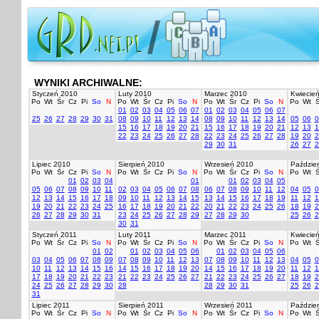
WYNIKI ARCHIWALNE:
Styczeń 2010
Luty 2010
Marzec 2010
Kwiecie
Po
Wt
Śr
Cz
Pi
So
N
Po
Wt
Śr
Cz
Pi
So
N
Po
Wt
Śr
Cz
Pi
So
N
Po
Wt
Ś
01
02
03
04
05
06
07
01
02
03
04
05
06
07
25
26
27
28
29
30
31
08
09
10
11
12
13
14
08
09
10
11
12
13
14
05
06
0
15
16
17
18
19
20
21
15
16
17
18
19
20
21
12
13
1
22
23
24
25
26
27
28
22
23
24
25
26
27
28
19
20
2
29
30
31
26
27
2
Lipiec 2010
Sierpień 2010
Wrzesień 2010
Paździer
Po
Wt
Śr
Cz
Pi
So
N
Po
Wt
Śr
Cz
Pi
So
N
Po
Wt
Śr
Cz
Pi
So
N
Po
Wt
Ś
01
02
03
04
01
01
02
03
04
05
05
06
07
08
09
10
11
02
03
04
05
06
07
08
06
07
08
09
10
11
12
04
05
0
12
13
14
15
16
17
18
09
10
11
12
13
14
15
13
14
15
16
17
18
19
11
12
1
19
20
21
22
23
24
25
16
17
18
19
20
21
22
20
21
22
23
24
25
26
18
19
2
26
27
28
29
30
31
23
24
25
26
27
28
29
27
28
29
30
25
26
2
30
31
Styczeń 2011
Luty 2011
Marzec 2011
Kwiecie
Po
Wt
Śr
Cz
Pi
So
N
Po
Wt
Śr
Cz
Pi
So
N
Po
Wt
Śr
Cz
Pi
So
N
Po
Wt
Ś
01
02
01
02
03
04
05
06
01
02
03
04
05
06
03
04
05
06
07
08
09
07
08
09
10
11
12
13
07
08
09
10
11
12
13
04
05
0
10
11
12
13
14
15
16
14
15
16
17
18
19
20
14
15
16
17
18
19
20
11
12
1
17
18
19
20
21
22
23
21
22
23
24
25
26
27
21
22
23
24
25
26
27
18
19
2
24
25
26
27
28
29
30
28
28
29
30
31
25
26
2
31
Lipiec 2011
Sierpień 2011
Wrzesień 2011
Paździer
Po
Wt
Śr
Cz
Pi
So
N
Po
Wt
Śr
Cz
Pi
So
N
Po
Wt
Śr
Cz
Pi
So
N
Po
Wt
Ś