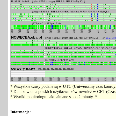
IP: 95.211.144.65
(tylko HTML / skrypty PHP 5.2 / PHP 5.2 + MySQL)
(skrypty PHP 5.3 / PHP 5.3 + MySQL / skrypty PHP 5.4 / PHP 5.4 + MySQL)
(FTP port 21 / FTP port 210)
00
01
02
03
04
05
06
07
08
09
10
11
12
13
02
03
04
05
06
07
08
09
10
11
12
13
14
15
NOWECBA.cba.pl
(tylko HTML / skrypty PHP 5.2 / PHP 5.2 + MySQL) IP:
95.211.80
(skrypty PHP 5.3 / PHP 5.3 + MySQL / skrypty PHP 5.4 / PHP 5.4 + 
(FTP port 21 / FTP port 210)
serwery nazw
(ns1.cba.pl / ns2.cba.pl / ns3.cba.pl)
00
01
02
03
04
05
06
07
08
09
10
11
12
13
02
03
04
05
06
07
08
09
10
11
12
13
14
15
* Wszystkie czasy podane są w UTC (Uniwersalny czas koordyn
* Dla ułatwienia polskich użytkowników również w CET (Czas 
* Wyniki monitoringu uaktualniane są co 2 minuty. *
Informacje: