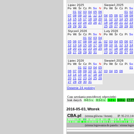
Lipiec 2025
Sierpień 2025
Po
Wt
Śr
Cz
Pi
So
N
Po
Wt
Śr
Cz
Pi
So
01
02
03
04
05
06
01
02
07
08
09
10
11
12
13
04
05
06
07
08
09
14
15
16
17
18
19
20
11
12
13
14
15
16
21
22
23
24
25
26
27
18
19
20
21
22
23
28
29
30
31
25
26
27
28
29
30
Styczeń 2026
Luty 2026
Po
Wt
Śr
Cz
Pi
So
N
Po
Wt
Śr
Cz
Pi
So
01
02
03
04
05
06
07
08
09
10
11
02
03
04
05
06
07
12
13
14
15
16
17
18
09
10
11
12
13
14
19
20
21
22
23
24
25
16
17
18
19
20
21
26
27
28
29
30
31
23
24
25
26
27
28
Lipiec 2026
Sierpień 2026
Po
Wt
Śr
Cz
Pi
So
N
Po
Wt
Śr
Cz
Pi
So
01
02
03
04
05
01
06
07
08
09
10
11
12
03
04
05
06
13
14
15
16
17
18
19
20
21
22
23
24
25
26
27
28
29
30
31
Ostatnie 24 godziny
Czas uzyskania prawidłowej odpowiedzi:
brak danych
0-0.5 s.
0.5-1 s.
1-2 s.
2-3 s.
3-5 s
2016-05-03, Wtorek
CBA.pl
(strona główna / forum) IP: 95.211.14
(strona logowania do panelu / strona l