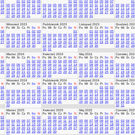
05
01
02
03
04
05
01
02
01
02
03
04
05
06
07
01
12
06
07
08
09
10
11
12
03
04
05
06
07
08
09
08
09
10
11
12
13
14
05
06
07
08
19
13
14
15
16
17
18
19
10
11
12
13
14
15
16
15
16
17
18
19
20
21
12
13
14
15
26
20
21
22
23
24
25
26
17
18
19
20
21
22
23
22
23
24
25
26
27
28
19
20
21
22
27
28
29
30
31
24
25
26
27
28
29
30
29
30
31
26
27
28
29
Wrzesień 2023
Październik 2023
Listopad 2023
Grudzień 202
N
Po
Wt
Śr
Cz
Pi
So
N
Po
Wt
Śr
Cz
Pi
So
N
Po
Wt
Śr
Cz
Pi
So
N
Po
Wt
Śr
Cz
06
01
02
03
01
01
02
03
04
05
13
04
05
06
07
08
09
10
02
03
04
05
06
07
08
06
07
08
09
10
11
12
04
05
06
07
20
11
12
13
14
15
16
17
09
10
11
12
13
14
15
13
14
15
16
17
18
19
11
12
13
14
27
18
19
20
21
22
23
24
16
17
18
19
20
21
22
20
21
22
23
24
25
26
18
19
20
21
25
26
27
28
29
30
23
24
25
26
27
28
29
27
28
29
30
25
26
27
28
30
31
Marzec 2024
Kwiecień 2024
Maj 2024
Czerwiec 202
N
Po
Wt
Śr
Cz
Pi
So
N
Po
Wt
Śr
Cz
Pi
So
N
Po
Wt
Śr
Cz
Pi
So
N
Po
Wt
Śr
Cz
04
01
02
03
01
02
03
04
05
06
07
01
02
03
04
05
11
04
05
06
07
08
09
10
08
09
10
11
12
13
14
06
07
08
09
10
11
12
03
04
05
06
18
11
12
13
14
15
16
17
15
16
17
18
19
20
21
13
14
15
16
17
18
19
10
11
12
13
25
18
19
20
21
22
23
24
22
23
24
25
26
27
28
20
21
22
23
24
25
26
17
18
19
20
25
26
27
28
29
30
31
29
30
27
28
29
30
31
24
25
26
27
Wrzesień 2024
Październik 2024
Listopad 2024
Grudzień 202
N
Po
Wt
Śr
Cz
Pi
So
N
Po
Wt
Śr
Cz
Pi
So
N
Po
Wt
Śr
Cz
Pi
So
N
Po
Wt
Śr
Cz
04
01
01
02
03
04
05
06
01
02
03
11
02
03
04
05
06
07
08
07
08
09
10
11
12
13
04
05
06
07
08
09
10
02
03
04
05
18
09
10
11
12
13
14
15
14
15
16
17
18
19
20
11
12
13
14
15
16
17
09
10
11
12
25
16
17
18
19
20
21
22
21
22
23
24
25
26
27
18
19
20
21
22
23
24
16
17
18
19
23
24
25
26
27
28
29
28
29
30
31
25
26
27
28
29
30
23
24
25
26
30
30
31
Marzec 2025
Kwiecień 2025
Maj 2025
Czerwiec 202
N
Po
Wt
Śr
Cz
Pi
So
N
Po
Wt
Śr
Cz
Pi
So
N
Po
Wt
Śr
Cz
Pi
So
N
Po
Wt
Śr
Cz
02
01
02
01
02
03
04
05
06
01
02
03
04
09
03
04
05
06
07
08
09
07
08
09
10
11
12
13
05
06
07
08
09
10
11
02
03
04
05
16
10
11
12
13
14
15
16
14
15
16
17
18
19
20
12
13
14
15
16
17
18
09
10
11
12
23
17
18
19
20
21
22
23
21
22
23
24
25
26
27
19
20
21
22
23
24
25
16
17
18
19
24
25
26
27
28
29
30
28
29
30
26
27
28
29
30
31
23
24
25
26