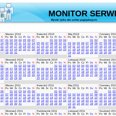
MONITOR SERW
Wyniki tylko dla celów poglądowych.
stworz
Marzec 2010
Kwiecień 2010
Maj 2010
Czerwiec 201
N
Po
Wt
Śr
Cz
Pi
So
N
Po
Wt
Śr
Cz
Pi
So
N
Po
Wt
Śr
Cz
Pi
So
N
Po
Wt
Śr
Cz
07
01
02
03
04
05
06
07
01
02
03
04
01
02
01
02
03
14
08
09
10
11
12
13
14
05
06
07
08
09
10
11
03
04
05
06
07
08
09
07
08
09
10
21
15
16
17
18
19
20
21
12
13
14
15
16
17
18
10
11
12
13
14
15
16
14
15
16
17
28
22
23
24
25
26
27
28
19
20
21
22
23
24
25
17
18
19
20
21
22
23
21
22
23
24
29
30
31
26
27
28
29
30
24
25
26
27
28
29
30
28
29
30
31
Wrzesień 2010
Październik 2010
Listopad 2010
Grudzień 201
N
Po
Wt
Śr
Cz
Pi
So
N
Po
Wt
Śr
Cz
Pi
So
N
Po
Wt
Śr
Cz
Pi
So
N
Po
Wt
Śr
Cz
01
01
02
03
04
05
01
02
03
01
02
03
04
05
06
07
01
02
08
06
07
08
09
10
11
12
04
05
06
07
08
09
10
08
09
10
11
12
13
14
06
07
08
09
15
13
14
15
16
17
18
19
11
12
13
14
15
16
17
15
16
17
18
19
20
21
13
14
15
16
22
20
21
22
23
24
25
26
18
19
20
21
22
23
24
22
23
24
25
26
27
28
20
21
22
23
29
27
28
29
30
25
26
27
28
29
30
31
29
30
27
28
29
30
Marzec 2011
Kwiecień 2011
Maj 2011
Czerwiec 201
N
Po
Wt
Śr
Cz
Pi
So
N
Po
Wt
Śr
Cz
Pi
So
N
Po
Wt
Śr
Cz
Pi
So
N
Po
Wt
Śr
Cz
06
01
02
03
04
05
06
01
02
03
01
01
02
13
07
08
09
10
11
12
13
04
05
06
07
08
09
10
02
03
04
05
06
07
08
06
07
08
09
20
14
15
16
17
18
19
20
11
12
13
14
15
16
17
09
10
11
12
13
14
15
13
14
15
16
27
21
22
23
24
25
26
27
18
19
20
21
22
23
24
16
17
18
19
20
21
22
20
21
22
23
28
29
30
31
25
26
27
28
29
30
23
24
25
26
27
28
29
27
28
29
30
30
31
Wrzesień 2011
Październik 2011
Listopad 2011
Grudzień 201
N
Po
Wt
Śr
Cz
Pi
So
N
Po
Wt
Śr
Cz
Pi
So
N
Po
Wt
Śr
Cz
Pi
So
N
Po
Wt
Śr
Cz