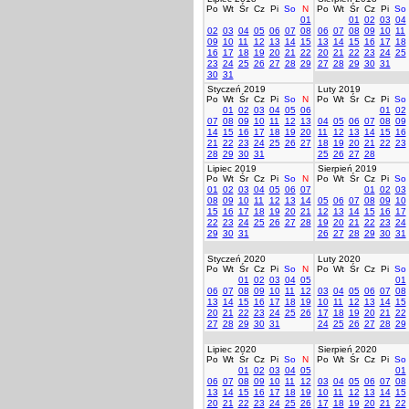
Po
Wt
Śr
Cz
Pi
So
N
Po
Wt
Śr
Cz
Pi
So
01
01
02
03
04
02
03
04
05
06
07
08
06
07
08
09
10
11
09
10
11
12
13
14
15
13
14
15
16
17
18
16
17
18
19
20
21
22
20
21
22
23
24
25
23
24
25
26
27
28
29
27
28
29
30
31
30
31
Styczeń 2019
Luty 2019
Po
Wt
Śr
Cz
Pi
So
N
Po
Wt
Śr
Cz
Pi
So
01
02
03
04
05
06
01
02
07
08
09
10
11
12
13
04
05
06
07
08
09
14
15
16
17
18
19
20
11
12
13
14
15
16
21
22
23
24
25
26
27
18
19
20
21
22
23
28
29
30
31
25
26
27
28
Lipiec 2019
Sierpień 2019
Po
Wt
Śr
Cz
Pi
So
N
Po
Wt
Śr
Cz
Pi
So
01
02
03
04
05
06
07
01
02
03
08
09
10
11
12
13
14
05
06
07
08
09
10
15
16
17
18
19
20
21
12
13
14
15
16
17
22
23
24
25
26
27
28
19
20
21
22
23
24
29
30
31
26
27
28
29
30
31
Styczeń 2020
Luty 2020
Po
Wt
Śr
Cz
Pi
So
N
Po
Wt
Śr
Cz
Pi
So
01
02
03
04
05
01
06
07
08
09
10
11
12
03
04
05
06
07
08
13
14
15
16
17
18
19
10
11
12
13
14
15
20
21
22
23
24
25
26
17
18
19
20
21
22
27
28
29
30
31
24
25
26
27
28
29
Lipiec 2020
Sierpień 2020
Po
Wt
Śr
Cz
Pi
So
N
Po
Wt
Śr
Cz
Pi
So
01
02
03
04
05
01
06
07
08
09
10
11
12
03
04
05
06
07
08
13
14
15
16
17
18
19
10
11
12
13
14
15
20
21
22
23
24
25
26
17
18
19
20
21
22