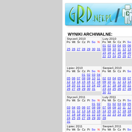
WYNIKI ARCHIWALNE:
Styczeń 2010
Luty 2010
Po
Wt
Śr
Cz
Pi
So
N
Po
Wt
Śr
Cz
Pi
So
01
02
03
04
05
06
25
26
27
28
29
30
31
08
09
10
11
12
13
15
16
17
18
19
20
22
23
24
25
26
27
Lipiec 2010
Sierpień 2010
Po
Wt
Śr
Cz
Pi
So
N
Po
Wt
Śr
Cz
Pi
So
01
02
03
04
05
06
07
08
09
10
11
02
03
04
05
06
07
12
13
14
15
16
17
18
09
10
11
12
13
14
19
20
21
22
23
24
25
16
17
18
19
20
21
26
27
28
29
30
31
23
24
25
26
27
28
30
31
Styczeń 2011
Luty 2011
Po
Wt
Śr
Cz
Pi
So
N
Po
Wt
Śr
Cz
Pi
So
01
02
01
02
03
04
05
03
04
05
06
07
08
09
07
08
09
10
11
12
10
11
12
13
14
15
16
14
15
16
17
18
19
17
18
19
20
21
22
23
21
22
23
24
25
26
24
25
26
27
28
29
30
28
31
Lipiec 2011
Sierpień 2011
Po
Wt
Śr
Cz
Pi
So
N
Po
Wt
Śr
Cz
Pi
So