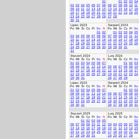
01
01
02
03
04
02
03
04
05
06
07
08
06
07
08
09
10
11
09
10
11
12
13
14
15
13
14
15
16
17
18
16
17
18
19
20
21
22
20
21
22
23
24
25
23
24
25
26
27
28
29
27
28
30
31
Lipiec 2023
Sierpień 2023
Po
Wt
Śr
Cz
Pi
So
N
Po
Wt
Śr
Cz
Pi
So
01
02
01
02
03
04
05
03
04
05
06
07
08
09
07
08
09
10
11
12
10
11
12
13
14
15
16
14
15
16
17
18
19
17
18
19
20
21
22
23
21
22
23
24
25
26
24
25
26
27
28
29
30
28
29
30
31
31
Styczeń 2024
Luty 2024
Po
Wt
Śr
Cz
Pi
So
N
Po
Wt
Śr
Cz
Pi
So
01
02
03
04
05
06
07
01
02
03
08
09
10
11
12
13
14
05
06
07
08
09
10
15
16
17
18
19
20
21
12
13
14
15
16
17
22
23
24
25
26
27
28
19
20
21
22
23
24
29
30
31
26
27
28
29
Lipiec 2024
Sierpień 2024
Po
Wt
Śr
Cz
Pi
So
N
Po
Wt
Śr
Cz
Pi
So
01
02
03
04
05
06
07
01
02
03
08
09
10
11
12
13
14
05
06
07
08
09
10
15
16
17
18
19
20
21
12
13
14
15
16
17
22
23
24
25
26
27
28
19
20
21
22
23
24
29
30
31
26
27
28
29
30
31
Styczeń 2025
Luty 2025
Po
Wt
Śr
Cz
Pi
So
N
Po
Wt
Śr
Cz
Pi
So
01
02
03
04
05
01
06
07
08
09
10
11
12
03
04
05
06
07
08
13
14
15
16
17
18
19
10
11
12
13
14
15
20
21
22
23
24
25
26
17
18
19
20
21
22
27
28
29
30
31
24
25
26
27
28