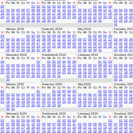
N
Po
Wt
Śr
Cz
Pi
So
N
Po
Wt
Śr
Cz
Pi
So
N
Po
Wt
Śr
Cz
Pi
So
N
Po
Wt
Śr
Cz
05
01
02
01
02
03
04
05
06
07
01
02
03
04
12
03
04
05
06
07
08
09
08
09
10
11
12
13
14
05
06
07
08
09
10
11
03
04
05
06
19
10
11
12
13
14
15
16
15
16
17
18
19
20
21
12
13
14
15
16
17
18
10
11
12
13
26
17
18
19
20
21
22
23
22
23
24
25
26
27
28
19
20
21
22
23
24
25
17
18
19
20
24
25
26
27
28
29
30
29
30
31
26
27
28
29
30
24
25
26
27
31
Marzec 2019
Kwiecień 2019
Maj 2019
Czerwiec 201
N
Po
Wt
Śr
Cz
Pi
So
N
Po
Wt
Śr
Cz
Pi
So
N
Po
Wt
Śr
Cz
Pi
So
N
Po
Wt
Śr
Cz
03
01
02
03
01
02
03
04
05
06
07
01
02
03
04
05
10
04
05
06
07
08
09
10
08
09
10
11
12
13
14
06
07
08
09
10
11
12
03
04
05
06
17
11
12
13
14
15
16
17
15
16
17
18
19
20
21
13
14
15
16
17
18
19
10
11
12
13
24
18
19
20
21
22
23
24
22
23
24
25
26
27
28
20
21
22
23
24
25
26
17
18
19
20
25
26
27
28
29
30
31
29
30
27
28
29
30
31
24
25
26
27
Wrzesień 2019
Październik 2019
Listopad 2019
Grudzień 201
N
Po
Wt
Śr
Cz
Pi
So
N
Po
Wt
Śr
Cz
Pi
So
N
Po
Wt
Śr
Cz
Pi
So
N
Po
Wt
Śr
Cz
04
01
01
02
03
04
05
06
01
02
03
11
02
03
04
05
06
07
08
07
08
09
10
11
12
13
04
05
06
07
08
09
10
02
03
04
05
18
09
10
11
12
13
14
15
14
15
16
17
18
19
20
11
12
13
14
15
16
17
09
10
11
12
25
16
17
18
19
20
21
22
21
22
23
24
25
26
27
18
19
20
21
22
23
24
16
17
18
19
23
24
25
26
27
28
29
28
29
30
31
25
26
27
28
29
30
23
24
25
26
30
30
31
Marzec 2020
Kwiecień 2020
Maj 2020
Czerwiec 202
N
Po
Wt
Śr
Cz
Pi
So
N
Po
Wt
Śr
Cz
Pi
So
N
Po
Wt
Śr
Cz
Pi
So
N
Po
Wt
Śr
Cz
02
01
01
02
03
04
05
01
02
03
01
02
03
04
09
02
03
04
05
06
07
08
06
07
08
09
10
11
12
04
05
06
07
08
09
10
08
09
10
11
16
09
10
11
12
13
14
15
13
14
15
16
17
18
19
11
12
13
14
15
16
17
15
16
17
18
23
16
17
18
19
20
21
22
20
21
22
23
24
25
26
18
19
20
21
22
23
24
22
23
24
25
23
24
25
26
27
28
29
27
28
29
30
25
26
27
28
29
30
31
29
30
30
31
Wrzesień 2020
Październik 2020
Listopad 2020
Grudzień 202
N
Po
Wt
Śr
Cz
Pi
So
N
Po
Wt
Śr
Cz
Pi
So
N
Po
Wt
Śr
Cz
Pi
So
N
Po
Wt
Śr
Cz
02
01
02
03
04
05
06
01
02
03
04
01
01
02
03
09
07
08
09
10
11
12
13
05
06
07
08
09
10
11
02
03
04
05
06
07
08
07
08
09
10
16
14
15
16
17
18
19
20
12
13
14
15
16
17
18
09
10
11
12
13
14
15
14
15
16
17
23
21
22
23
24
25
26
27
19
20
21
22
23
24
25
16
17
18
19
20
21
22
21
22
23
24