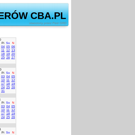
ERÓW CBA.PL
ony przez Piotr GRD
0
Pi
So
N
04
05
06
11
12
13
18
19
20
25
26
27
0
Pi
So
N
03
04
05
10
11
12
17
18
19
24
25
26
31
1
Pi
So
N
03
04
05
10
11
12
17
18
19
24
25
26
1
Pi
So
N