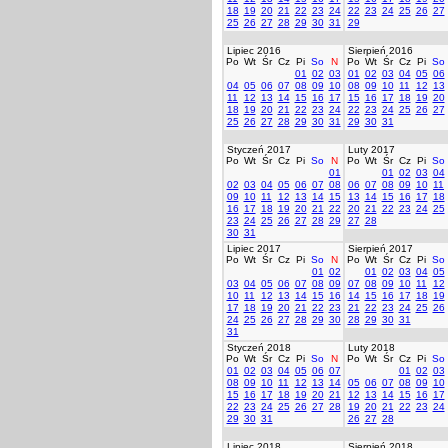
18
19
20
21
22
23
24
22
23
24
25
26
27
25
26
27
28
29
30
31
29
Lipiec 2016
Sierpień 2016
Po
Wt
Śr
Cz
Pi
So
N
Po
Wt
Śr
Cz
Pi
So
01
02
03
01
02
03
04
05
06
04
05
06
07
08
09
10
08
09
10
11
12
13
11
12
13
14
15
16
17
15
16
17
18
19
20
18
19
20
21
22
23
24
22
23
24
25
26
27
25
26
27
28
29
30
31
29
30
31
Styczeń 2017
Luty 2017
Po
Wt
Śr
Cz
Pi
So
N
Po
Wt
Śr
Cz
Pi
So
01
01
02
03
04
02
03
04
05
06
07
08
06
07
08
09
10
11
09
10
11
12
13
14
15
13
14
15
16
17
18
16
17
18
19
20
21
22
20
21
22
23
24
25
23
24
25
26
27
28
29
27
28
30
31
Lipiec 2017
Sierpień 2017
Po
Wt
Śr
Cz
Pi
So
N
Po
Wt
Śr
Cz
Pi
So
01
02
01
02
03
04
05
03
04
05
06
07
08
09
07
08
09
10
11
12
10
11
12
13
14
15
16
14
15
16
17
18
19
17
18
19
20
21
22
23
21
22
23
24
25
26
24
25
26
27
28
29
30
28
29
30
31
31
Styczeń 2018
Luty 2018
Po
Wt
Śr
Cz
Pi
So
N
Po
Wt
Śr
Cz
Pi
So
01
02
03
04
05
06
07
01
02
03
08
09
10
11
12
13
14
05
06
07
08
09
10
15
16
17
18
19
20
21
12
13
14
15
16
17
22
23
24
25
26
27
28
19
20
21
22
23
24
29
30
31
26
27
28
Lipiec 2018
Sierpień 2018