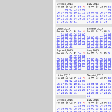
Styczeń 2014
Luty 2014
Po
Wt
Śr
Cz
Pi
So
N
Po
Wt
Śr
Cz
Pi
So
01
02
03
04
05
01
06
07
08
09
10
11
12
03
04
05
06
07
08
13
14
15
16
17
18
19
10
11
12
13
14
15
20
21
22
23
24
25
26
17
18
19
20
21
22
27
28
29
30
31
24
25
26
27
28
Lipiec 2014
Sierpień 2014
Po
Wt
Śr
Cz
Pi
So
N
Po
Wt
Śr
Cz
Pi
So
01
02
03
04
05
06
01
02
07
08
09
10
11
12
13
04
05
06
07
08
09
14
15
16
17
18
19
20
11
12
13
14
15
16
21
22
23
24
25
26
27
18
19
20
21
22
23
28
29
30
31
25
26
27
28
29
30
Styczeń 2015
Luty 2015
Po
Wt
Śr
Cz
Pi
So
N
Po
Wt
Śr
Cz
Pi
So
01
02
03
04
05
06
07
08
09
10
11
02
03
04
05
06
07
12
13
14
15
16
17
18
09
10
11
12
13
14
19
20
21
22
23
24
25
16
17
18
19
20
21
26
27
28
29
30
31
23
24
25
26
27
28
Lipiec 2015
Sierpień 2015
Po
Wt
Śr
Cz
Pi
So
N
Po
Wt
Śr
Cz
Pi
So
01
02
03
04
05
01
06
07
08
09
10
11
12
03
04
05
06
07
08
13
14
15
16
17
18
19
10
11
12
13
14
15
20
21
22
23
24
25
26
17
18
19
20
21
22
27
28
29
30
31
24
25
26
27
28
29
31
Styczeń 2016
Luty 2016
Po
Wt
Śr
Cz
Pi
So
N
Po
Wt
Śr
Cz
Pi
So
01
02
03
01
02
03
04
05
06
04
05
06
07
08
09
10
08
09
10
11
12
13
11
12
13
14
15
16
17
15
16
17
18
19
20