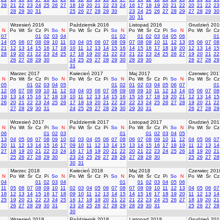
28
21
22
23
24
25
26
27
18
19
20
21
22
23
24
16
17
18
19
20
21
22
20
21
22
23
28
29
30
31
25
26
27
28
29
30
23
24
25
26
27
28
29
27
28
29
30
30
31
Wrzesień 2016
Październik 2016
Listopad 2016
Grudzień 201
N
Po
Wt
Śr
Cz
Pi
So
N
Po
Wt
Śr
Cz
Pi
So
N
Po
Wt
Śr
Cz
Pi
So
N
Po
Wt
Śr
Cz
07
01
02
03
04
01
02
01
02
03
04
05
06
01
14
05
06
07
08
09
10
11
03
04
05
06
07
08
09
07
08
09
10
11
12
13
05
06
07
08
21
12
13
14
15
16
17
18
10
11
12
13
14
15
16
14
15
16
17
18
19
20
12
13
14
15
28
19
20
21
22
23
24
25
17
18
19
20
21
22
23
21
22
23
24
25
26
27
19
20
21
22
26
27
28
29
30
24
25
26
27
28
29
30
28
29
30
26
27
28
29
31
Marzec 2017
Kwiecień 2017
Maj 2017
Czerwiec 201
N
Po
Wt
Śr
Cz
Pi
So
N
Po
Wt
Śr
Cz
Pi
So
N
Po
Wt
Śr
Cz
Pi
So
N
Po
Wt
Śr
Cz
05
01
02
03
04
05
01
02
01
02
03
04
05
06
07
01
12
06
07
08
09
10
11
12
03
04
05
06
07
08
09
08
09
10
11
12
13
14
05
06
07
08
19
13
14
15
16
17
18
19
10
11
12
13
14
15
16
15
16
17
18
19
20
21
12
13
14
15
26
20
21
22
23
24
25
26
17
18
19
20
21
22
23
22
23
24
25
26
27
28
19
20
21
22
27
28
29
30
31
24
25
26
27
28
29
30
29
30
31
26
27
28
29
Wrzesień 2017
Październik 2017
Listopad 2017
Grudzień 201
N
Po
Wt
Śr
Cz
Pi
So
N
Po
Wt
Śr
Cz
Pi
So
N
Po
Wt
Śr
Cz
Pi
So
N
Po
Wt
Śr
Cz
06
01
02
03
01
01
02
03
04
05
13
04
05
06
07
08
09
10
02
03
04
05
06
07
08
06
07
08
09
10
11
12
04
05
06
07
20
11
12
13
14
15
16
17
09
10
11
12
13
14
15
13
14
15
16
17
18
19
11
12
13
14
27
18
19
20
21
22
23
24
16
17
18
19
20
21
22
20
21
22
23
24
25
26
18
19
20
21
25
26
27
28
29
30
23
24
25
26
27
28
29
27
28
29
30
25
26
27
28
30
31
Marzec 2018
Kwiecień 2018
Maj 2018
Czerwiec 201
N
Po
Wt
Śr
Cz
Pi
So
N
Po
Wt
Śr
Cz
Pi
So
N
Po
Wt
Śr
Cz
Pi
So
N
Po
Wt
Śr
Cz
04
01
02
03
04
01
01
02
03
04
05
06
11
05
06
07
08
09
10
11
02
03
04
05
06
07
08
07
08
09
10
11
12
13
04
05
06
07
18
12
13
14
15
16
17
18
09
10
11
12
13
14
15
14
15
16
17
18
19
20
11
12
13
14
25
19
20
21
22
23
24
25
16
17
18
19
20
21
22
21
22
23
24
25
26
27
18
19
20
21
26
27
28
29
30
31
23
24
25
26
27
28
29
28
29
30
31
25
26
27
28
30
Wrzesień 2018
Październik 2018
Listopad 2018
Grudzień 201