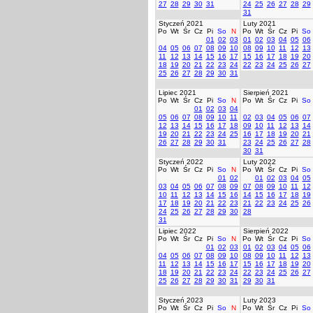
27
28
29
30
31
24
25
26
27
28
29
31
Styczeń 2021
Luty 2021
Po
Wt
Śr
Cz
Pi
So
N
Po
Wt
Śr
Cz
Pi
So
01
02
03
01
02
03
04
05
06
04
05
06
07
08
09
10
08
09
10
11
12
13
11
12
13
14
15
16
17
15
16
17
18
19
20
18
19
20
21
22
23
24
22
23
24
25
26
27
25
26
27
28
29
30
31
Lipiec 2021
Sierpień 2021
Po
Wt
Śr
Cz
Pi
So
N
Po
Wt
Śr
Cz
Pi
So
01
02
03
04
05
06
07
08
09
10
11
02
03
04
05
06
07
12
13
14
15
16
17
18
09
10
11
12
13
14
19
20
21
22
23
24
25
16
17
18
19
20
21
26
27
28
29
30
31
23
24
25
26
27
28
30
31
Styczeń 2022
Luty 2022
Po
Wt
Śr
Cz
Pi
So
N
Po
Wt
Śr
Cz
Pi
So
01
02
01
02
03
04
05
03
04
05
06
07
08
09
07
08
09
10
11
12
10
11
12
13
14
15
16
14
15
16
17
18
19
17
18
19
20
21
22
23
21
22
23
24
25
26
24
25
26
27
28
29
30
28
31
Lipiec 2022
Sierpień 2022
Po
Wt
Śr
Cz
Pi
So
N
Po
Wt
Śr
Cz
Pi
So
01
02
03
01
02
03
04
05
06
04
05
06
07
08
09
10
08
09
10
11
12
13
11
12
13
14
15
16
17
15
16
17
18
19
20
18
19
20
21
22
23
24
22
23
24
25
26
27
25
26
27
28
29
30
31
29
30
31
Styczeń 2023
Luty 2023
Po
Wt
Śr
Cz
Pi
So
N
Po
Wt
Śr
Cz
Pi
So