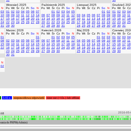
31
30
Wrzesień 2025
Październik 2025
Listopad 2025
Grudzień 202
N
Po
Wt
Śr
Cz
Pi
So
N
Po
Wt
Śr
Cz
Pi
So
N
Po
Wt
Śr
Cz
Pi
So
N
Po
Wt
Śr
Cz
03
01
02
03
04
05
06
07
01
02
03
04
05
01
02
01
02
03
04
10
08
09
10
11
12
13
14
06
07
08
09
10
11
12
03
04
05
06
07
08
09
08
09
10
11
17
15
16
17
18
19
20
21
13
14
15
16
17
18
19
10
11
12
13
14
15
16
15
16
17
18
24
22
23
24
25
26
27
28
20
21
22
23
24
25
26
17
18
19
20
21
22
23
22
23
24
25
31
29
30
27
28
29
30
31
24
25
26
27
28
29
30
29
30
31
Marzec 2026
Kwiecień 2026
Maj 2026
Czerwiec 202
N
Po
Wt
Śr
Cz
Pi
So
N
Po
Wt
Śr
Cz
Pi
So
N
Po
Wt
Śr
Cz
Pi
So
N
Po
Wt
Śr
Cz
01
01
01
02
03
04
05
01
02
03
01
02
03
04
08
02
03
04
05
06
07
08
06
07
08
09
10
11
12
04
05
06
07
08
09
10
08
09
10
11
15
09
10
11
12
13
14
15
13
14
15
16
17
18
19
11
12
13
14
15
16
17
15
16
17
18
22
16
17
18
19
20
21
22
20
21
22
23
24
25
26
18
19
20
21
22
23
24
22
23
24
25
23
24
25
26
27
28
29
27
28
29
30
25
26
27
28
29
30
31
29
30
30
31
N
02
.
5-15 s.
nieprawidłowa odpowiedź
time out (>15s.) lub offline
2016-05-
4.68
ogowania do PHPMyAdmin)