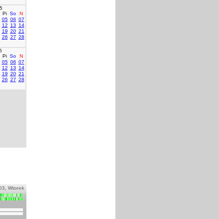
5
Pi
So
N
05
06
07
12
13
14
19
20
21
26
27
28
6
Pi
So
N
05
06
07
12
13
14
19
20
21
26
27
28
03, Wtorek