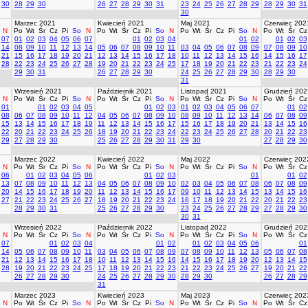
30
28
29
30
26
27
28
29
30
31
23
24
25
26
27
28
29
28
29
30
31
30
Marzec 2021
Kwiecień 2021
Maj 2021
Czerwiec 202
N
Po
Wt
Śr
Cz
Pi
So
N
Po
Wt
Śr
Cz
Pi
So
N
Po
Wt
Śr
Cz
Pi
So
N
Po
Wt
Śr
Cz
07
01
02
03
04
05
06
07
01
02
03
04
01
02
01
02
03
14
08
09
10
11
12
13
14
05
06
07
08
09
10
11
03
04
05
06
07
08
09
07
08
09
10
21
15
16
17
18
19
20
21
12
13
14
15
16
17
18
10
11
12
13
14
15
16
14
15
16
17
28
22
23
24
25
26
27
28
19
20
21
22
23
24
25
17
18
19
20
21
22
23
21
22
23
24
29
30
31
26
27
28
29
30
24
25
26
27
28
29
30
28
29
30
31
Wrzesień 2021
Październik 2021
Listopad 2021
Grudzień 202
N
Po
Wt
Śr
Cz
Pi
So
N
Po
Wt
Śr
Cz
Pi
So
N
Po
Wt
Śr
Cz
Pi
So
N
Po
Wt
Śr
Cz
01
01
02
03
04
05
01
02
03
01
02
03
04
05
06
07
01
02
08
06
07
08
09
10
11
12
04
05
06
07
08
09
10
08
09
10
11
12
13
14
06
07
08
09
15
13
14
15
16
17
18
19
11
12
13
14
15
16
17
15
16
17
18
19
20
21
13
14
15
16
22
20
21
22
23
24
25
26
18
19
20
21
22
23
24
22
23
24
25
26
27
28
20
21
22
23
29
27
28
29
30
25
26
27
28
29
30
31
29
30
27
28
29
30
Marzec 2022
Kwiecień 2022
Maj 2022
Czerwiec 202
N
Po
Wt
Śr
Cz
Pi
So
N
Po
Wt
Śr
Cz
Pi
So
N
Po
Wt
Śr
Cz
Pi
So
N
Po
Wt
Śr
Cz
06
01
02
03
04
05
06
01
02
03
01
01
02
13
07
08
09
10
11
12
13
04
05
06
07
08
09
10
02
03
04
05
06
07
08
06
07
08
09
20
14
15
16
17
18
19
20
11
12
13
14
15
16
17
09
10
11
12
13
14
15
13
14
15
16
27
21
22
23
24
25
26
27
18
19
20
21
22
23
24
16
17
18
19
20
21
22
20
21
22
23
28
29
30
31
25
26
27
28
29
30
23
24
25
26
27
28
29
27
28
29
30
30
31
Wrzesień 2022
Październik 2022
Listopad 2022
Grudzień 202
N
Po
Wt
Śr
Cz
Pi
So
N
Po
Wt
Śr
Cz
Pi
So
N
Po
Wt
Śr
Cz
Pi
So
N
Po
Wt
Śr
Cz
07
01
02
03
04
01
02
01
02
03
04
05
06
01
14
05
06
07
08
09
10
11
03
04
05
06
07
08
09
07
08
09
10
11
12
13
05
06
07
08
21
12
13
14
15
16
17
18
10
11
12
13
14
15
16
14
15
16
17
18
19
20
12
13
14
15
28
19
20
21
22
23
24
25
17
18
19
20
21
22
23
21
22
23
24
25
26
27
19
20
21
22
26
27
28
29
30
24
25
26
27
28
29
30
28
29
30
26
27
28
29
31
Marzec 2023
Kwiecień 2023
Maj 2023
Czerwiec 202
N
Po
Wt
Śr
Cz
Pi
So
N
Po
Wt
Śr
Cz
Pi
So
N
Po
Wt
Śr
Cz
Pi
So
N
Po
Wt
Śr
Cz