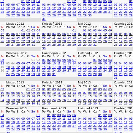
07
01
02
03
04
01
02
01
02
03
04
05
06
01
14
05
06
07
08
09
10
11
03
04
05
06
07
08
09
07
08
09
10
11
12
13
05
06
07
08
21
12
13
14
15
16
17
18
10
11
12
13
14
15
16
14
15
16
17
18
19
20
12
13
14
15
28
19
20
21
22
23
24
25
17
18
19
20
21
22
23
21
22
23
24
25
26
27
19
20
21
22
26
27
28
29
30
24
25
26
27
28
29
30
28
29
30
26
27
28
29
31
Marzec 2012
Kwiecień 2012
Maj 2012
Czerwiec 201
N
Po
Wt
Śr
Cz
Pi
So
N
Po
Wt
Śr
Cz
Pi
So
N
Po
Wt
Śr
Cz
Pi
So
N
Po
Wt
Śr
Cz
05
01
02
03
04
01
01
02
03
04
05
06
12
05
06
07
08
09
10
11
02
03
04
05
06
07
08
07
08
09
10
11
12
13
04
05
06
07
19
12
13
14
15
16
17
18
09
10
11
12
13
14
15
14
15
16
17
18
19
20
11
12
13
14
26
19
20
21
22
23
24
25
16
17
18
19
20
21
22
21
22
23
24
25
26
27
18
19
20
21
26
27
28
29
30
31
23
24
25
26
27
28
29
28
29
30
31
25
26
27
28
30
Wrzesień 2012
Październik 2012
Listopad 2012
Grudzień 201
N
Po
Wt
Śr
Cz
Pi
So
N
Po
Wt
Śr
Cz
Pi
So
N
Po
Wt
Śr
Cz
Pi
So
N
Po
Wt
Śr
Cz
05
01
02
01
02
03
04
05
06
07
01
02
03
04
12
03
04
05
06
07
08
09
08
09
10
11
12
13
14
05
06
07
08
09
10
11
03
04
05
06
19
10
11
12
13
14
15
16
15
16
17
18
19
20
21
12
13
14
15
16
17
18
10
11
12
13
26
17
18
19
20
21
22
23
22
23
24
25
26
27
28
19
20
21
22
23
24
25
17
18
19
20
24
25
26
27
28
29
30
29
30
31
26
27
28
29
30
24
25
26
27
31
Marzec 2013
Kwiecień 2013
Maj 2013
Czerwiec 201
N
Po
Wt
Śr
Cz
Pi
So
N
Po
Wt
Śr
Cz
Pi
So
N
Po
Wt
Śr
Cz
Pi
So
N
Po
Wt
Śr
Cz
03
01
02
03
01
02
03
04
05
06
07
01
02
03
04
05
10
04
05
06
07
08
09
10
08
09
10
11
12
13
14
06
07
08
09
10
11
12
03
04
05
06
17
11
12
13
14
15
16
17
15
16
17
18
19
20
21
13
14
15
16
17
18
19
10
11
12
13
24
18
19
20
21
22
23
24
22
23
24
25
26
27
28
20
21
22
23
24
25
26
17
18
19
20
25
26
27
28
29
30
31
29
30
27
28
29
30
31
24
25
26
27
Wrzesień 2013
Październik 2013
Listopad 2013
Grudzień 201
N
Po
Wt
Śr
Cz
Pi
So
N
Po
Wt
Śr
Cz
Pi
So
N
Po
Wt
Śr
Cz
Pi
So
N
Po
Wt
Śr
Cz
04
01
01
02
03
04
05
06
01
02
03
11
02
03
04
05
06
07
08
07
08
09
10
11
12
13
04
05
06
07
08
09
10
02
03
04
05
18
09
10
11
12
13
14
15
14
15
16
17
18
19
20
11
12
13
14
15
16
17
09
10
11
12
25
16
17
18
19
20
21
22
21
22
23
24
25
26
27
18
19
20
21
22
23
24
16
17
18
19
23
24
25
26
27
28
29
28
29
30
31
25
26
27
28
29
30
23
24
25
26
30
30
31