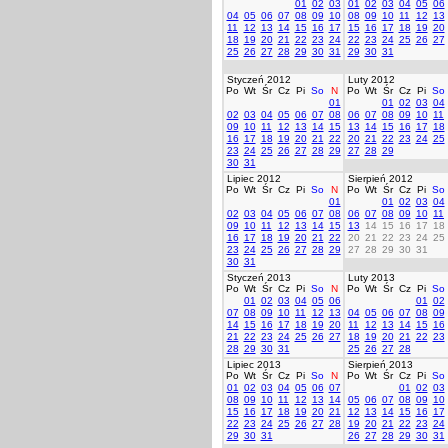
01
02
03
01
02
03
04
05
06
04
05
06
07
08
09
10
08
09
10
11
12
13
11
12
13
14
15
16
17
15
16
17
18
19
20
18
19
20
21
22
23
24
22
23
24
25
26
27
25
26
27
28
29
30
31
29
30
31
Styczeń 2012
Luty 2012
Po
Wt
Śr
Cz
Pi
So
N
Po
Wt
Śr
Cz
Pi
So
01
01
02
03
04
02
03
04
05
06
07
08
06
07
08
09
10
11
09
10
11
12
13
14
15
13
14
15
16
17
18
16
17
18
19
20
21
22
20
21
22
23
24
25
23
24
25
26
27
28
29
27
28
29
30
31
Lipiec 2012
Sierpień 2012
Po
Wt
Śr
Cz
Pi
So
N
Po
Wt
Śr
Cz
Pi
So
01
01
02
03
04
02
03
04
05
06
07
08
06
07
08
09
10
11
09
10
11
12
13
14
15
13
14
15
16
17
18
16
17
18
19
20
21
22
20
21
22
23
24
25
23
24
25
26
27
28
29
27
28
29
30
31
30
31
Styczeń 2013
Luty 2013
Po
Wt
Śr
Cz
Pi
So
N
Po
Wt
Śr
Cz
Pi
So
01
02
03
04
05
06
01
02
07
08
09
10
11
12
13
04
05
06
07
08
09
14
15
16
17
18
19
20
11
12
13
14
15
16
21
22
23
24
25
26
27
18
19
20
21
22
23
28
29
30
31
25
26
27
28
Lipiec 2013
Sierpień 2013
Po
Wt
Śr
Cz
Pi
So
N
Po
Wt
Śr
Cz
Pi
So
01
02
03
04
05
06
07
01
02
03
08
09
10
11
12
13
14
05
06
07
08
09
10
15
16
17
18
19
20
21
12
13
14
15
16
17
22
23
24
25
26
27
28
19
20
21
22
23
24
29
30
31
26
27
28
29
30
31