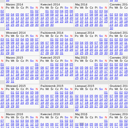
Marzec 2014
Kwiecień 2014
Maj 2014
Czerwiec 201
N
Po
Wt
Śr
Cz
Pi
So
N
Po
Wt
Śr
Cz
Pi
So
N
Po
Wt
Śr
Cz
Pi
So
N
Po
Wt
Śr
Cz
02
01
02
01
02
03
04
05
06
01
02
03
04
09
03
04
05
06
07
08
09
07
08
09
10
11
12
13
05
06
07
08
09
10
11
02
03
04
05
16
10
11
12
13
14
15
16
14
15
16
17
18
19
20
12
13
14
15
16
17
18
09
10
11
12
23
17
18
19
20
21
22
23
21
22
23
24
25
26
27
19
20
21
22
23
24
25
16
17
18
19
24
25
26
27
28
29
30
28
29
30
26
27
28
29
30
31
23
24
25
26
31
30
Wrzesień 2014
Październik 2014
Listopad 2014
Grudzień 201
N
Po
Wt
Śr
Cz
Pi
So
N
Po
Wt
Śr
Cz
Pi
So
N
Po
Wt
Śr
Cz
Pi
So
N
Po
Wt
Śr
Cz
03
01
02
03
04
05
06
07
01
02
03
04
05
01
02
01
02
03
04
10
08
09
10
11
12
13
14
06
07
08
09
10
11
12
03
04
05
06
07
08
09
08
09
10
11
17
15
16
17
18
19
20
21
13
14
15
16
17
18
19
10
11
12
13
14
15
16
15
16
17
18
24
22
23
24
25
26
27
28
20
21
22
23
24
25
26
17
18
19
20
21
22
23
22
23
24
25
31
29
30
27
28
29
30
31
24
25
26
27
28
29
30
29
30
31
Marzec 2015
Kwiecień 2015
Maj 2015
Czerwiec 201
N
Po
Wt
Śr
Cz
Pi
So
N
Po
Wt
Śr
Cz
Pi
So
N
Po
Wt
Śr
Cz
Pi
So
N
Po
Wt
Śr
Cz
01
01
01
02
03
04
05
01
02
03
01
02
03
04
08
02
03
04
05
06
07
08
06
07
08
09
10
11
12
04
05
06
07
08
09
10
08
09
10
11
15
09
10
11
12
13
14
15
13
14
15
16
17
18
19
11
12
13
14
15
16
17
15
16
17
18
22
16
17
18
19
20
21
22
20
21
22
23
24
25
26
18
19
20
21
22
23
24
22
23
24
25
23
24
25
26
27
28
29
27
28
29
30
25
26
27
28
29
30
31
29
30
30
31
Wrzesień 2015
Październik 2015
Listopad 2015
Grudzień 201
N
Po
Wt
Śr
Cz
Pi
So
N
Po
Wt
Śr
Cz
Pi
So
N
Po
Wt
Śr
Cz
Pi
So
N
Po
Wt
Śr
Cz
02
01
02
03
04
05
06
01
02
03
04
01
01
02
03
09
07
08
09
10
11
12
13
05
06
07
08
09
10
11
02
03
04
05
06
07
08
07
08
09
10
16
14
15
16
17
18
19
20
12
13
14
15
16
17
18
09
10
11
12
13
14
15
14
15
16
17
23
21
22
23
24
25
26
27
19
20
21
22
23
24
25
16
17
18
19
20
21
22
21
22
23
24
30
28
29
30
26
27
28
29
30
31
23
24
25
26
27
28
29
28
29
30
31
30
Marzec 2016
Kwiecień 2016
Maj 2016
Czerwiec 201
N
Po
Wt
Śr
Cz
Pi
So
N
Po
Wt
Śr
Cz
Pi
So
N
Po
Wt
Śr
Cz
Pi
So
N
Po
Wt
Śr
Cz
07
01
02
03
04
05
06
01
02
03
01
01
02
14
07
08
09
10
11
12
13
04
05
06
07
08
09
10
02
03
04
05
06
07
08
06
07
08
09
21
14
15
16
17
18
19
20
11
12
13
14
15
16
17
09
10
11
12
13
14
15
13
14
15
16