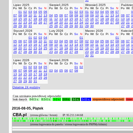
31
Lipiec 2025
Sierpień 2025
Wrzesień 2025
Paździer
Po
Wt
Śr
Cz
Pi
So
N
Po
Wt
Śr
Cz
Pi
So
N
Po
Wt
Śr
Cz
Pi
So
N
Po
Wt
Ś
01
02
03
04
05
06
01
02
03
01
02
03
04
05
06
07
0
07
08
09
10
11
12
13
04
05
06
07
08
09
10
08
09
10
11
12
13
14
06
07
0
14
15
16
17
18
19
20
11
12
13
14
15
16
17
15
16
17
18
19
20
21
13
14
1
21
22
23
24
25
26
27
18
19
20
21
22
23
24
22
23
24
25
26
27
28
20
21
2
28
29
30
31
25
26
27
28
29
30
31
29
30
27
28
2
Styczeń 2026
Luty 2026
Marzec 2026
Kwiecie
Po
Wt
Śr
Cz
Pi
So
N
Po
Wt
Śr
Cz
Pi
So
N
Po
Wt
Śr
Cz
Pi
So
N
Po
Wt
Ś
01
02
03
04
01
01
0
05
06
07
08
09
10
11
02
03
04
05
06
07
08
02
03
04
05
06
07
08
06
07
0
12
13
14
15
16
17
18
09
10
11
12
13
14
15
09
10
11
12
13
14
15
13
14
1
19
20
21
22
23
24
25
16
17
18
19
20
21
22
16
17
18
19
20
21
22
20
21
2
26
27
28
29
30
31
23
24
25
26
27
28
23
24
25
26
27
28
29
27
28
2
30
31
Lipiec 2026
Sierpień 2026
Po
Wt
Śr
Cz
Pi
So
N
Po
Wt
Śr
Cz
Pi
So
N
01
02
03
04
05
01
02
06
07
08
09
10
11
12
03
04
05
06
07
08
13
14
15
16
17
18
19
20
21
22
23
24
25
26
27
28
29
30
31
Ostatnie 24 godziny
Czas uzyskania prawidłowej odpowiedzi:
brak danych
0-0.5 s.
0.5-1 s.
1-2 s.
2-3 s.
3-5 s.
5-15 s.
nieprawidłowa odpowiedź
time 
2016-08-05, Piątek
CBA.pl
(strona główna / forum) IP: 95.211.144.68
(strona logowania do panelu / strona logowania do PHPMyAdmin)