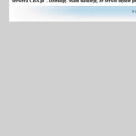
serwera CBA.pl". Dziekuję. Mam nadzieję, że serwis będzie p
© 