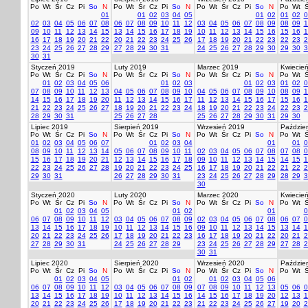
Po
Wt
Śr
Cz
Pi
So
N
Po
Wt
Śr
Cz
Pi
So
N
Po
Wt
Śr
Cz
Pi
So
N
Po
Wt
Ś
01
01
02
03
04
05
01
02
01
02
0
02
03
04
05
06
07
08
06
07
08
09
10
11
12
03
04
05
06
07
08
09
08
09
1
09
10
11
12
13
14
15
13
14
15
16
17
18
19
10
11
12
13
14
15
16
15
16
1
16
17
18
19
20
21
22
20
21
22
23
24
25
26
17
18
19
20
21
22
23
22
23
2
23
24
25
26
27
28
29
27
28
29
30
31
24
25
26
27
28
29
30
29
30
3
30
31
Styczeń 2019
Luty 2019
Marzec 2019
Kwiecie
Po
Wt
Śr
Cz
Pi
So
N
Po
Wt
Śr
Cz
Pi
So
N
Po
Wt
Śr
Cz
Pi
So
N
Po
Wt
Ś
01
02
03
04
05
06
01
02
03
01
02
03
01
02
0
07
08
09
10
11
12
13
04
05
06
07
08
09
10
04
05
06
07
08
09
10
08
09
1
14
15
16
17
18
19
20
11
12
13
14
15
16
17
11
12
13
14
15
16
17
15
16
1
21
22
23
24
25
26
27
18
19
20
21
22
23
24
18
19
20
21
22
23
24
22
23
2
28
29
30
31
25
26
27
28
25
26
27
28
29
30
31
29
30
Lipiec 2019
Sierpień 2019
Wrzesień 2019
Paździer
Po
Wt
Śr
Cz
Pi
So
N
Po
Wt
Śr
Cz
Pi
So
N
Po
Wt
Śr
Cz
Pi
So
N
Po
Wt
Ś
01
02
03
04
05
06
07
01
02
03
04
01
01
0
08
09
10
11
12
13
14
05
06
07
08
09
10
11
02
03
04
05
06
07
08
07
08
0
15
16
17
18
19
20
21
12
13
14
15
16
17
18
09
10
11
12
13
14
15
14
15
1
22
23
24
25
26
27
28
19
20
21
22
23
24
25
16
17
18
19
20
21
22
21
22
2
29
30
31
26
27
28
29
30
31
23
24
25
26
27
28
29
28
29
3
30
Styczeń 2020
Luty 2020
Marzec 2020
Kwiecie
Po
Wt
Śr
Cz
Pi
So
N
Po
Wt
Śr
Cz
Pi
So
N
Po
Wt
Śr
Cz
Pi
So
N
Po
Wt
Ś
01
02
03
04
05
01
02
01
0
06
07
08
09
10
11
12
03
04
05
06
07
08
09
02
03
04
05
06
07
08
06
07
0
13
14
15
16
17
18
19
10
11
12
13
14
15
16
09
10
11
12
13
14
15
13
14
1
20
21
22
23
24
25
26
17
18
19
20
21
22
23
16
17
18
19
20
21
22
20
21
2
27
28
29
30
31
24
25
26
27
28
29
23
24
25
26
27
28
29
27
28
2
30
31
Lipiec 2020
Sierpień 2020
Wrzesień 2020
Paździer
Po
Wt
Śr
Cz
Pi
So
N
Po
Wt
Śr
Cz
Pi
So
N
Po
Wt
Śr
Cz
Pi
So
N
Po
Wt
Ś
01
02
03
04
05
01
02
01
02
03
04
05
06
06
07
08
09
10
11
12
03
04
05
06
07
08
09
07
08
09
10
11
12
13
05
06
0
13
14
15
16
17
18
19
10
11
12
13
14
15
16
14
15
16
17
18
19
20
12
13
1
20
21
22
23
24
25
26
17
18
19
20
21
22
23
21
22
23
24
25
26
27
19
20
2