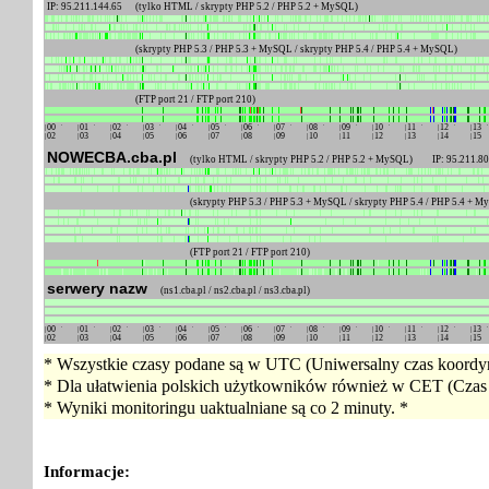
IP: 95.211.144.65
(tylko HTML / skrypty PHP 5.2 / PHP 5.2 + MySQL)
(skrypty PHP 5.3 / PHP 5.3 + MySQL / skrypty PHP 5.4 / PHP 5.4 + MySQL)
(FTP port 21 / FTP port 210)
00
01
02
03
04
05
06
07
08
09
10
11
12
13
02
03
04
05
06
07
08
09
10
11
12
13
14
15
NOWECBA.cba.pl
(tylko HTML / skrypty PHP 5.2 / PHP 5.2 + MySQL) IP: 95.211.80
(skrypty PHP 5.3 / PHP 5.3 + MySQL / skrypty PHP 5.4 / PHP 5.4 + 
(FTP port 21 / FTP port 210)
serwery nazw
(ns1.cba.pl / ns2.cba.pl / ns3.cba.pl)
00
01
02
03
04
05
06
07
08
09
10
11
12
13
02
03
04
05
06
07
08
09
10
11
12
13
14
15
* Wszystkie czasy podane są w UTC (Uniwersalny czas koordyn
* Dla ułatwienia polskich użytkowników również w CET (Czas 
* Wyniki monitoringu uaktualniane są co 2 minuty. *
Informacje: