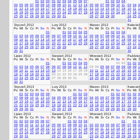
01
02
03
01
02
03
04
05
06
07
01
02
03
04
04
05
06
07
08
09
10
08
09
10
11
12
13
14
05
06
07
08
09
10
11
03
04
0
11
12
13
14
15
16
17
15
16
17
18
19
20
21
12
13
14
15
16
17
18
10
11
1
18
19
20
21
22
23
24
22
23
24
25
26
27
28
19
20
21
22
23
24
25
17
18
1
25
26
27
28
29
30
31
29
30
31
26
27
28
29
30
24
25
2
31
Styczeń 2012
Luty 2012
Marzec 2012
Kwiecie
Po
Wt
Śr
Cz
Pi
So
N
Po
Wt
Śr
Cz
Pi
So
N
Po
Wt
Śr
Cz
Pi
So
N
Po
Wt
Ś
01
01
02
03
04
05
01
02
03
04
02
03
04
05
06
07
08
06
07
08
09
10
11
12
05
06
07
08
09
10
11
02
03
0
09
10
11
12
13
14
15
13
14
15
16
17
18
19
12
13
14
15
16
17
18
09
10
1
16
17
18
19
20
21
22
20
21
22
23
24
25
26
19
20
21
22
23
24
25
16
17
1
23
24
25
26
27
28
29
27
28
29
26
27
28
29
30
31
23
24
2
30
31
30
Lipiec 2012
Sierpień 2012
Wrzesień 2012
Paździer
Po
Wt
Śr
Cz
Pi
So
N
Po
Wt
Śr
Cz
Pi
So
N
Po
Wt
Śr
Cz
Pi
So
N
Po
Wt
Ś
01
01
02
03
04
05
01
02
01
02
0
02
03
04
05
06
07
08
06
07
08
09
10
11
12
03
04
05
06
07
08
09
08
09
1
09
10
11
12
13
14
15
13
14
15
16
17
18
19
10
11
12
13
14
15
16
15
16
1
16
17
18
19
20
21
22
20
21
22
23
24
25
26
17
18
19
20
21
22
23
22
23
2
23
24
25
26
27
28
29
27
28
29
30
31
24
25
26
27
28
29
30
29
30
3
30
31
Styczeń 2013
Luty 2013
Marzec 2013
Kwiecie
Po
Wt
Śr
Cz
Pi
So
N
Po
Wt
Śr
Cz
Pi
So
N
Po
Wt
Śr
Cz
Pi
So
N
Po
Wt
Ś
01
02
03
04
05
06
01
02
03
01
02
03
01
02
0
07
08
09
10
11
12
13
04
05
06
07
08
09
10
04
05
06
07
08
09
10
08
09
1
14
15
16
17
18
19
20
11
12
13
14
15
16
17
11
12
13
14
15
16
17
15
16
1
21
22
23
24
25
26
27
18
19
20
21
22
23
24
18
19
20
21
22
23
24
22
23
2
28
29
30
31
25
26
27
28
25
26
27
28
29
30
31
29
30
Lipiec 2013
Sierpień 2013
Wrzesień 2013
Paździer
Po
Wt
Śr
Cz
Pi
So
N
Po
Wt
Śr
Cz
Pi
So
N
Po
Wt
Śr
Cz
Pi
So
N
Po
Wt
Ś
01
02
03
04
05
06
07
01
02
03
04
01
01
0
08
09
10
11
12
13
14
05
06
07
08
09
10
11
02
03
04
05
06
07
08
07
08
0
15
16
17
18
19
20
21
12
13
14
15
16
17
18
09
10
11
12
13
14
15
14
15
1
22
23
24
25
26
27
28
19
20
21
22
23
24
25
16
17
18
19
20
21
22
21
22
2
29
30
31
26
27
28
29
30
31
23
24
25
26
27
28
29
28
29
3
30