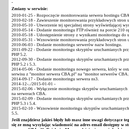
-
Zmiany w serwisie:
2010-01-25 - Rozpoczęcie monitorowania serwera hostingu CBA
2010-02-18 - Zawieszenie monitorowania przykładowych stron 
2010-05-10 - Utworzenie tej specjalnej strony wyświetlającej w
2010-05-14 - Dodanie monitoringu FTP również na porcie 210 o
2010-05-18 - Udostępnienie strony z wynikami monitoringu do 
2010-05-31 - Wznowienie monitorowania przykładowych stron 
2010-06-03 - Dodanie monitoringu serwerów nazw hostingu.
2011-09-22 - Dodanie monitoringu skryptów uruchamianych pr
PHP 5.2.
2012-09-30 - Dodanie monitoringu skryptów uruchamianych pr
PHP 5.2 i 5.3.
2014-05-06 - Dodanie monitoringu nowego serwera, który w ost
serwisu z "monitor serwera CBA.pl" na "monitor serwerów CBA.
2014-09-17 - Dodanie monitoringu serwera ns3.
2014-12-../2015-01-01 -
2015-02-06 - Wyłączenie monitoringu skryptów uruchamianych p
na serwerach CBA.
2015-02-09 - Dodanie monitoringu skryptów uruchamianych pr
PHP 5.3 i 5.4.
2015-02-10 - Wznowienie monitoringu skryptów uruchamianych
5.5.
Jeśli znajdziesz jakieś błędy lub masz inne uwagi dotyczące 
się ze mną wysyłając wiadomość na adres email dostępny w st