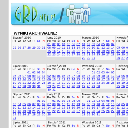
WYNIKI ARCHIWALNE:
Styczeń 2010
Luty 2010
Marzec 2010
Kwiecie
Po
Wt
Śr
Cz
Pi
So
N
Po
Wt
Śr
Cz
Pi
So
N
Po
Wt
Śr
Cz
Pi
So
N
Po
Wt
Ś
01
02
03
04
05
06
07
01
02
03
04
05
06
07
25
26
27
28
29
30
31
08
09
10
11
12
13
14
08
09
10
11
12
13
14
05
06
0
15
16
17
18
19
20
21
15
16
17
18
19
20
21
12
13
1
22
23
24
25
26
27
28
22
23
24
25
26
27
28
19
20
2
29
30
31
26
27
2
Lipiec 2010
Sierpień 2010
Wrzesień 2010
Paździer
Po
Wt
Śr
Cz
Pi
So
N
Po
Wt
Śr
Cz
Pi
So
N
Po
Wt
Śr
Cz
Pi
So
N
Po
Wt
Ś
01
02
03
04
01
01
02
03
04
05
05
06
07
08
09
10
11
02
03
04
05
06
07
08
06
07
08
09
10
11
12
04
05
0
12
13
14
15
16
17
18
09
10
11
12
13
14
15
13
14
15
16
17
18
19
11
12
1
19
20
21
22
23
24
25
16
17
18
19
20
21
22
20
21
22
23
24
25
26
18
19
2
26
27
28
29
30
31
23
24
25
26
27
28
29
27
28
29
30
25
26
2
30
31
Styczeń 2011
Luty 2011
Marzec 2011
Kwiecie
Po
Wt
Śr
Cz
Pi
So
N
Po
Wt
Śr
Cz
Pi
So
N
Po
Wt
Śr
Cz
Pi
So
N
Po
Wt
Ś
01
02
01
02
03
04
05
06
01
02
03
04
05
06
03
04
05
06
07
08
09
07
08
09
10
11
12
13
07
08
09
10
11
12
13
04
05
0
10
11
12
13
14
15
16
14
15
16
17
18
19
20
14
15
16
17
18
19
20
11
12
1
17
18
19
20
21
22
23
21
22
23
24
25
26
27
21
22
23
24
25
26
27
18
19
2
24
25
26
27
28
29
30
28
28
29
30
31
25
26
2
31
Lipiec 2011
Sierpień 2011
Wrzesień 2011
Paździer
Po
Wt
Śr
Cz
Pi
So
N
Po
Wt
Śr
Cz
Pi
So
N
Po
Wt
Śr
Cz
Pi
So
N
Po
Wt
Ś