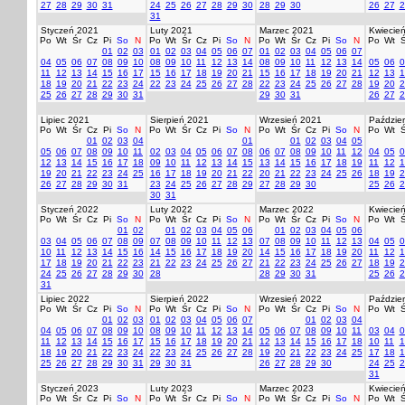
27
28
29
30
31
24
25
26
27
28
29
30
28
29
30
26
27
2
31
Styczeń 2021
Luty 2021
Marzec 2021
Kwiecie
Po
Wt
Śr
Cz
Pi
So
N
Po
Wt
Śr
Cz
Pi
So
N
Po
Wt
Śr
Cz
Pi
So
N
Po
Wt
Ś
01
02
03
01
02
03
04
05
06
07
01
02
03
04
05
06
07
04
05
06
07
08
09
10
08
09
10
11
12
13
14
08
09
10
11
12
13
14
05
06
0
11
12
13
14
15
16
17
15
16
17
18
19
20
21
15
16
17
18
19
20
21
12
13
1
18
19
20
21
22
23
24
22
23
24
25
26
27
28
22
23
24
25
26
27
28
19
20
2
25
26
27
28
29
30
31
29
30
31
26
27
2
Lipiec 2021
Sierpień 2021
Wrzesień 2021
Paździer
Po
Wt
Śr
Cz
Pi
So
N
Po
Wt
Śr
Cz
Pi
So
N
Po
Wt
Śr
Cz
Pi
So
N
Po
Wt
Ś
01
02
03
04
01
01
02
03
04
05
05
06
07
08
09
10
11
02
03
04
05
06
07
08
06
07
08
09
10
11
12
04
05
0
12
13
14
15
16
17
18
09
10
11
12
13
14
15
13
14
15
16
17
18
19
11
12
1
19
20
21
22
23
24
25
16
17
18
19
20
21
22
20
21
22
23
24
25
26
18
19
2
26
27
28
29
30
31
23
24
25
26
27
28
29
27
28
29
30
25
26
2
30
31
Styczeń 2022
Luty 2022
Marzec 2022
Kwiecie
Po
Wt
Śr
Cz
Pi
So
N
Po
Wt
Śr
Cz
Pi
So
N
Po
Wt
Śr
Cz
Pi
So
N
Po
Wt
Ś
01
02
01
02
03
04
05
06
01
02
03
04
05
06
03
04
05
06
07
08
09
07
08
09
10
11
12
13
07
08
09
10
11
12
13
04
05
0
10
11
12
13
14
15
16
14
15
16
17
18
19
20
14
15
16
17
18
19
20
11
12
1
17
18
19
20
21
22
23
21
22
23
24
25
26
27
21
22
23
24
25
26
27
18
19
2
24
25
26
27
28
29
30
28
28
29
30
31
25
26
2
31
Lipiec 2022
Sierpień 2022
Wrzesień 2022
Paździer
Po
Wt
Śr
Cz
Pi
So
N
Po
Wt
Śr
Cz
Pi
So
N
Po
Wt
Śr
Cz
Pi
So
N
Po
Wt
Ś
01
02
03
01
02
03
04
05
06
07
01
02
03
04
04
05
06
07
08
09
10
08
09
10
11
12
13
14
05
06
07
08
09
10
11
03
04
0
11
12
13
14
15
16
17
15
16
17
18
19
20
21
12
13
14
15
16
17
18
10
11
1
18
19
20
21
22
23
24
22
23
24
25
26
27
28
19
20
21
22
23
24
25
17
18
1
25
26
27
28
29
30
31
29
30
31
26
27
28
29
30
24
25
2
31
Styczeń 2023
Luty 2023
Marzec 2023
Kwiecie
Po
Wt
Śr
Cz
Pi
So
N
Po
Wt
Śr
Cz
Pi
So
N
Po
Wt
Śr
Cz
Pi
So
N
Po
Wt
Ś