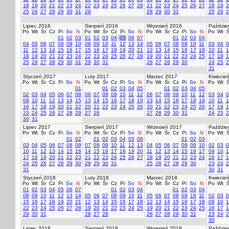
18
19
20
21
22
23
24
22
23
24
25
26
27
28
21
22
23
24
25
26
27
18
19
2
25
26
27
28
29
30
31
29
28
29
30
31
25
26
2
Lipiec 2016
Sierpień 2016
Wrzesień 2016
Paździer
Po
Wt
Śr
Cz
Pi
So
N
Po
Wt
Śr
Cz
Pi
So
N
Po
Wt
Śr
Cz
Pi
So
N
Po
Wt
Ś
01
02
03
01
02
03
04
05
06
07
01
02
03
04
04
05
06
07
08
09
10
08
09
10
11
12
13
14
05
06
07
08
09
10
11
03
04
0
11
12
13
14
15
16
17
15
16
17
18
19
20
21
12
13
14
15
16
17
18
10
11
1
18
19
20
21
22
23
24
22
23
24
25
26
27
28
19
20
21
22
23
24
25
17
18
1
25
26
27
28
29
30
31
29
30
31
26
27
28
29
30
24
25
2
31
Styczeń 2017
Luty 2017
Marzec 2017
Kwiecie
Po
Wt
Śr
Cz
Pi
So
N
Po
Wt
Śr
Cz
Pi
So
N
Po
Wt
Śr
Cz
Pi
So
N
Po
Wt
Ś
01
01
02
03
04
05
01
02
03
04
05
02
03
04
05
06
07
08
06
07
08
09
10
11
12
06
07
08
09
10
11
12
03
04
0
09
10
11
12
13
14
15
13
14
15
16
17
18
19
13
14
15
16
17
18
19
10
11
1
16
17
18
19
20
21
22
20
21
22
23
24
25
26
20
21
22
23
24
25
26
17
18
1
23
24
25
26
27
28
29
27
28
27
28
29
30
31
24
25
2
30
31
Lipiec 2017
Sierpień 2017
Wrzesień 2017
Paździer
Po
Wt
Śr
Cz
Pi
So
N
Po
Wt
Śr
Cz
Pi
So
N
Po
Wt
Śr
Cz
Pi
So
N
Po
Wt
Ś
01
02
01
02
03
04
05
06
01
02
03
03
04
05
06
07
08
09
07
08
09
10
11
12
13
04
05
06
07
08
09
10
02
03
0
10
11
12
13
14
15
16
14
15
16
17
18
19
20
11
12
13
14
15
16
17
09
10
1
17
18
19
20
21
22
23
21
22
23
24
25
26
27
18
19
20
21
22
23
24
16
17
1
24
25
26
27
28
29
30
28
29
30
31
25
26
27
28
29
30
23
24
2
31
30
31
Styczeń 2018
Luty 2018
Marzec 2018
Kwiecie
Po
Wt
Śr
Cz
Pi
So
N
Po
Wt
Śr
Cz
Pi
So
N
Po
Wt
Śr
Cz
Pi
So
N
Po
Wt
Ś
01
02
03
04
05
06
07
01
02
03
04
01
02
03
04
08
09
10
11
12
13
14
05
06
07
08
09
10
11
05
06
07
08
09
10
11
02
03
0
15
16
17
18
19
20
21
12
13
14
15
16
17
18
12
13
14
15
16
17
18
09
10
1
22
23
24
25
26
27
28
19
20
21
22
23
24
25
19
20
21
22
23
24
25
16
17
1
29
30
31
26
27
28
26
27
28
29
30
31
23
24
2
30
Lipiec 2018
Sierpień 2018
Wrzesień 2018
Paździer