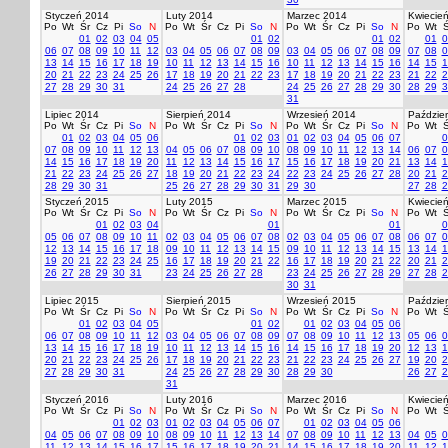
Styczeń 2014
Luty 2014
Marzec 2014
Kwiecie
Po
Wt
Śr
Cz
Pi
So
N
Po
Wt
Śr
Cz
Pi
So
N
Po
Wt
Śr
Cz
Pi
So
N
Po
Wt
Ś
01
02
03
04
05
01
02
01
02
01
0
06
07
08
09
10
11
12
03
04
05
06
07
08
09
03
04
05
06
07
08
09
07
08
0
13
14
15
16
17
18
19
10
11
12
13
14
15
16
10
11
12
13
14
15
16
14
15
1
20
21
22
23
24
25
26
17
18
19
20
21
22
23
17
18
19
20
21
22
23
21
22
2
27
28
29
30
31
24
25
26
27
28
24
25
26
27
28
29
30
28
29
3
31
Lipiec 2014
Sierpień 2014
Wrzesień 2014
Paździer
Po
Wt
Śr
Cz
Pi
So
N
Po
Wt
Śr
Cz
Pi
So
N
Po
Wt
Śr
Cz
Pi
So
N
Po
Wt
Ś
01
02
03
04
05
06
01
02
03
01
02
03
04
05
06
07
0
07
08
09
10
11
12
13
04
05
06
07
08
09
10
08
09
10
11
12
13
14
06
07
0
14
15
16
17
18
19
20
11
12
13
14
15
16
17
15
16
17
18
19
20
21
13
14
1
21
22
23
24
25
26
27
18
19
20
21
22
23
24
22
23
24
25
26
27
28
20
21
2
28
29
30
31
25
26
27
28
29
30
31
29
30
27
28
2
Styczeń 2015
Luty 2015
Marzec 2015
Kwiecie
Po
Wt
Śr
Cz
Pi
So
N
Po
Wt
Śr
Cz
Pi
So
N
Po
Wt
Śr
Cz
Pi
So
N
Po
Wt
Ś
01
02
03
04
01
01
0
05
06
07
08
09
10
11
02
03
04
05
06
07
08
02
03
04
05
06
07
08
06
07
0
12
13
14
15
16
17
18
09
10
11
12
13
14
15
09
10
11
12
13
14
15
13
14
1
19
20
21
22
23
24
25
16
17
18
19
20
21
22
16
17
18
19
20
21
22
20
21
2
26
27
28
29
30
31
23
24
25
26
27
28
23
24
25
26
27
28
29
27
28
2
30
31
Lipiec 2015
Sierpień 2015
Wrzesień 2015
Paździer
Po
Wt
Śr
Cz
Pi
So
N
Po
Wt
Śr
Cz
Pi
So
N
Po
Wt
Śr
Cz
Pi
So
N
Po
Wt
Ś
01
02
03
04
05
01
02
01
02
03
04
05
06
06
07
08
09
10
11
12
03
04
05
06
07
08
09
07
08
09
10
11
12
13
05
06
0
13
14
15
16
17
18
19
10
11
12
13
14
15
16
14
15
16
17
18
19
20
12
13
1
20
21
22
23
24
25
26
17
18
19
20
21
22
23
21
22
23
24
25
26
27
19
20
2
27
28
29
30
31
24
25
26
27
28
29
30
28
29
30
26
27
2
31
Styczeń 2016
Luty 2016
Marzec 2016
Kwiecie
Po
Wt
Śr
Cz
Pi
So
N
Po
Wt
Śr
Cz
Pi
So
N
Po
Wt
Śr
Cz
Pi
So
N
Po
Wt
Ś
01
02
03
01
02
03
04
05
06
07
01
02
03
04
05
06
04
05
06
07
08
09
10
08
09
10
11
12
13
14
07
08
09
10
11
12
13
04
05
0
11
12
13
14
15
16
17
15
16
17
18
19
20
21
14
15
16
17
18
19
20
11
12
1