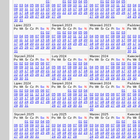
01
01
02
03
04
05
01
02
03
04
05
02
03
04
05
06
07
08
06
07
08
09
10
11
12
06
07
08
09
10
11
12
03
04
0
09
10
11
12
13
14
15
13
14
15
16
17
18
19
13
14
15
16
17
18
19
10
11
1
16
17
18
19
20
21
22
20
21
22
23
24
25
26
20
21
22
23
24
25
26
17
18
1
23
24
25
26
27
28
29
27
28
27
28
29
30
31
24
25
2
30
31
Lipiec 2023
Sierpień 2023
Wrzesień 2023
Paździer
Po
Wt
Śr
Cz
Pi
So
N
Po
Wt
Śr
Cz
Pi
So
N
Po
Wt
Śr
Cz
Pi
So
N
Po
Wt
Ś
01
02
01
02
03
04
05
06
01
02
03
03
04
05
06
07
08
09
07
08
09
10
11
12
13
04
05
06
07
08
09
10
02
03
0
10
11
12
13
14
15
16
14
15
16
17
18
19
20
11
12
13
14
15
16
17
09
10
1
17
18
19
20
21
22
23
21
22
23
24
25
26
27
18
19
20
21
22
23
24
16
17
1
24
25
26
27
28
29
30
28
29
30
31
25
26
27
28
29
30
23
24
2
31
30
31
Styczeń 2024
Luty 2024
Marzec 2024
Kwiecie
Po
Wt
Śr
Cz
Pi
So
N
Po
Wt
Śr
Cz
Pi
So
N
Po
Wt
Śr
Cz
Pi
So
N
Po
Wt
Ś
01
02
03
04
05
06
07
01
02
03
04
01
02
03
01
02
0
08
09
10
11
12
13
14
05
06
07
08
09
10
11
04
05
06
07
08
09
10
08
09
1
15
16
17
18
19
20
21
12
13
14
15
16
17
18
11
12
13
14
15
16
17
15
16
1
22
23
24
25
26
27
28
19
20
21
22
23
24
25
18
19
20
21
22
23
24
22
23
2
29
30
31
26
27
28
29
25
26
27
28
29
30
31
29
30
Lipiec 2024
Sierpień 2024
Wrzesień 2024
Paździer
Po
Wt
Śr
Cz
Pi
So
N
Po
Wt
Śr
Cz
Pi
So
N
Po
Wt
Śr
Cz
Pi
So
N
Po
Wt
Ś
01
02
03
04
05
06
07
01
02
03
04
01
01
0
08
09
10
11
12
13
14
05
06
07
08
09
10
11
02
03
04
05
06
07
08
07
08
0
15
16
17
18
19
20
21
12
13
14
15
16
17
18
09
10
11
12
13
14
15
14
15
1
22
23
24
25
26
27
28
19
20
21
22
23
24
25
16
17
18
19
20
21
22
21
22
2
29
30
31
26
27
28
29
30
31
23
24
25
26
27
28
29
28
29
3
30
Styczeń 2025
Luty 2025
Marzec 2025
Kwiecie
Po
Wt
Śr
Cz
Pi
So
N
Po
Wt
Śr
Cz
Pi
So
N
Po
Wt
Śr
Cz
Pi
So
N
Po
Wt
Ś
01
02
03
04
05
01
02
01
02
01
0
06
07
08
09
10
11
12
03
04
05
06
07
08
09
03
04
05
06
07
08
09
07
08
0
13
14
15
16
17
18
19
10
11
12
13
14
15
16
10
11
12
13
14
15
16
14
15
1
20
21
22
23
24
25
26
17
18
19
20
21
22
23
17
18
19
20
21
22
23
21
22
2
27
28
29
30
31
24
25
26
27
28
24
25
26
27
28
29
30
28
29
3