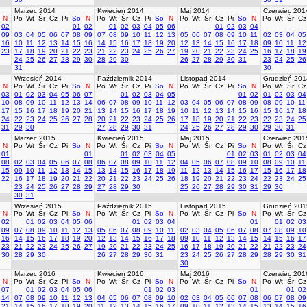
Marzec 2014
Kwiecień 2014
Maj 2014
Czerwiec 201
N
Po
Wt
Śr
Cz
Pi
So
N
Po
Wt
Śr
Cz
Pi
So
N
Po
Wt
Śr
Cz
Pi
So
N
Po
Wt
Śr
Cz
02
01
02
01
02
03
04
05
06
01
02
03
04
09
03
04
05
06
07
08
09
07
08
09
10
11
12
13
05
06
07
08
09
10
11
02
03
04
05
16
10
11
12
13
14
15
16
14
15
16
17
18
19
20
12
13
14
15
16
17
18
09
10
11
12
23
17
18
19
20
21
22
23
21
22
23
24
25
26
27
19
20
21
22
23
24
25
16
17
18
19
24
25
26
27
28
29
30
28
29
30
26
27
28
29
30
31
23
24
25
26
31
30
Wrzesień 2014
Październik 2014
Listopad 2014
Grudzień 201
N
Po
Wt
Śr
Cz
Pi
So
N
Po
Wt
Śr
Cz
Pi
So
N
Po
Wt
Śr
Cz
Pi
So
N
Po
Wt
Śr
Cz
03
01
02
03
04
05
06
07
01
02
03
04
05
01
02
01
02
03
04
10
08
09
10
11
12
13
14
06
07
08
09
10
11
12
03
04
05
06
07
08
09
08
09
10
11
17
15
16
17
18
19
20
21
13
14
15
16
17
18
19
10
11
12
13
14
15
16
15
16
17
18
24
22
23
24
25
26
27
28
20
21
22
23
24
25
26
17
18
19
20
21
22
23
22
23
24
25
31
29
30
27
28
29
30
31
24
25
26
27
28
29
30
29
30
31
Marzec 2015
Kwiecień 2015
Maj 2015
Czerwiec 201
N
Po
Wt
Śr
Cz
Pi
So
N
Po
Wt
Śr
Cz
Pi
So
N
Po
Wt
Śr
Cz
Pi
So
N
Po
Wt
Śr
Cz
01
01
01
02
03
04
05
01
02
03
01
02
03
04
08
02
03
04
05
06
07
08
06
07
08
09
10
11
12
04
05
06
07
08
09
10
08
09
10
11
15
09
10
11
12
13
14
15
13
14
15
16
17
18
19
11
12
13
14
15
16
17
15
16
17
18
22
16
17
18
19
20
21
22
20
21
22
23
24
25
26
18
19
20
21
22
23
24
22
23
24
25
23
24
25
26
27
28
29
27
28
29
30
25
26
27
28
29
30
31
29
30
30
31
Wrzesień 2015
Październik 2015
Listopad 2015
Grudzień 201
N
Po
Wt
Śr
Cz
Pi
So
N
Po
Wt
Śr
Cz
Pi
So
N
Po
Wt
Śr
Cz
Pi
So
N
Po
Wt
Śr
Cz
02
01
02
03
04
05
06
01
02
03
04
01
01
02
03
09
07
08
09
10
11
12
13
05
06
07
08
09
10
11
02
03
04
05
06
07
08
07
08
09
10
16
14
15
16
17
18
19
20
12
13
14
15
16
17
18
09
10
11
12
13
14
15
14
15
16
17
23
21
22
23
24
25
26
27
19
20
21
22
23
24
25
16
17
18
19
20
21
22
21
22
23
24
30
28
29
30
26
27
28
29
30
31
23
24
25
26
27
28
29
28
29
30
31
30
Marzec 2016
Kwiecień 2016
Maj 2016
Czerwiec 201
N
Po
Wt
Śr
Cz
Pi
So
N
Po
Wt
Śr
Cz
Pi
So
N
Po
Wt
Śr
Cz
Pi
So
N
Po
Wt
Śr
Cz
07
01
02
03
04
05
06
01
02
03
01
01
02
14
07
08
09
10
11
12
13
04
05
06
07
08
09
10
02
03
04
05
06
07
08
06
07
08
09
21
14
15
16
17
18
19
20
11
12
13
14
15
16
17
09
10
11
12
13
14
15
13
14
15
16