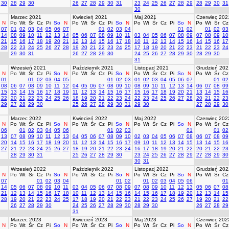
30
28
29
30
26
27
28
29
30
31
23
24
25
26
27
28
29
28
29
30
31
30
Marzec 2021
Kwiecień 2021
Maj 2021
Czerwiec 202
N
Po
Wt
Śr
Cz
Pi
So
N
Po
Wt
Śr
Cz
Pi
So
N
Po
Wt
Śr
Cz
Pi
So
N
Po
Wt
Śr
Cz
07
01
02
03
04
05
06
07
01
02
03
04
01
02
01
02
03
14
08
09
10
11
12
13
14
05
06
07
08
09
10
11
03
04
05
06
07
08
09
07
08
09
10
21
15
16
17
18
19
20
21
12
13
14
15
16
17
18
10
11
12
13
14
15
16
14
15
16
17
28
22
23
24
25
26
27
28
19
20
21
22
23
24
25
17
18
19
20
21
22
23
21
22
23
24
29
30
31
26
27
28
29
30
24
25
26
27
28
29
30
28
29
30
31
Wrzesień 2021
Październik 2021
Listopad 2021
Grudzień 202
N
Po
Wt
Śr
Cz
Pi
So
N
Po
Wt
Śr
Cz
Pi
So
N
Po
Wt
Śr
Cz
Pi
So
N
Po
Wt
Śr
Cz
01
01
02
03
04
05
01
02
03
01
02
03
04
05
06
07
01
02
08
06
07
08
09
10
11
12
04
05
06
07
08
09
10
08
09
10
11
12
13
14
06
07
08
09
15
13
14
15
16
17
18
19
11
12
13
14
15
16
17
15
16
17
18
19
20
21
13
14
15
16
22
20
21
22
23
24
25
26
18
19
20
21
22
23
24
22
23
24
25
26
27
28
20
21
22
23
29
27
28
29
30
25
26
27
28
29
30
31
29
30
27
28
29
30
Marzec 2022
Kwiecień 2022
Maj 2022
Czerwiec 202
N
Po
Wt
Śr
Cz
Pi
So
N
Po
Wt
Śr
Cz
Pi
So
N
Po
Wt
Śr
Cz
Pi
So
N
Po
Wt
Śr
Cz
06
01
02
03
04
05
06
01
02
03
01
01
02
13
07
08
09
10
11
12
13
04
05
06
07
08
09
10
02
03
04
05
06
07
08
06
07
08
09
20
14
15
16
17
18
19
20
11
12
13
14
15
16
17
09
10
11
12
13
14
15
13
14
15
16
27
21
22
23
24
25
26
27
18
19
20
21
22
23
24
16
17
18
19
20
21
22
20
21
22
23
28
29
30
31
25
26
27
28
29
30
23
24
25
26
27
28
29
27
28
29
30
30
31
Wrzesień 2022
Październik 2022
Listopad 2022
Grudzień 202
N
Po
Wt
Śr
Cz
Pi
So
N
Po
Wt
Śr
Cz
Pi
So
N
Po
Wt
Śr
Cz
Pi
So
N
Po
Wt
Śr
Cz
07
01
02
03
04
01
02
01
02
03
04
05
06
01
14
05
06
07
08
09
10
11
03
04
05
06
07
08
09
07
08
09
10
11
12
13
05
06
07
08
21
12
13
14
15
16
17
18
10
11
12
13
14
15
16
14
15
16
17
18
19
20
12
13
14
15
28
19
20
21
22
23
24
25
17
18
19
20
21
22
23
21
22
23
24
25
26
27
19
20
21
22
26
27
28
29
30
24
25
26
27
28
29
30
28
29
30
26
27
28
29
31
Marzec 2023
Kwiecień 2023
Maj 2023
Czerwiec 202
N
Po
Wt
Śr
Cz
Pi
So
N
Po
Wt
Śr
Cz
Pi
So
N
Po
Wt
Śr
Cz
Pi
So
N
Po
Wt
Śr
Cz