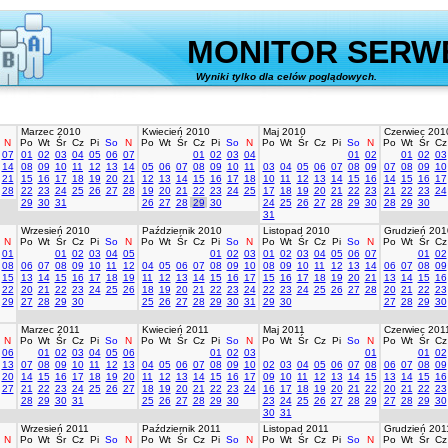
MONITOR SERW
Wyniki tylko dla celów poglądowych.
stworz
Marzec 2010
Kwiecień 2010
Maj 2010
Czerwiec 201
N
Po
Wt
Śr
Cz
Pi
So
N
Po
Wt
Śr
Cz
Pi
So
N
Po
Wt
Śr
Cz
Pi
So
N
Po
Wt
Śr
Cz
07
01
02
03
04
05
06
07
01
02
03
04
01
02
01
02
03
14
08
09
10
11
12
13
14
05
06
07
08
09
10
11
03
04
05
06
07
08
09
07
08
09
10
21
15
16
17
18
19
20
21
12
13
14
15
16
17
18
10
11
12
13
14
15
16
14
15
16
17
28
22
23
24
25
26
27
28
19
20
21
22
23
24
25
17
18
19
20
21
22
23
21
22
23
24
29
30
31
26
27
28
29
30
24
25
26
27
28
29
30
28
29
30
31
Wrzesień 2010
Październik 2010
Listopad 2010
Grudzień 201
N
Po
Wt
Śr
Cz
Pi
So
N
Po
Wt
Śr
Cz
Pi
So
N
Po
Wt
Śr
Cz
Pi
So
N
Po
Wt
Śr
Cz
01
01
02
03
04
05
01
02
03
01
02
03
04
05
06
07
01
02
08
06
07
08
09
10
11
12
04
05
06
07
08
09
10
08
09
10
11
12
13
14
06
07
08
09
15
13
14
15
16
17
18
19
11
12
13
14
15
16
17
15
16
17
18
19
20
21
13
14
15
16
22
20
21
22
23
24
25
26
18
19
20
21
22
23
24
22
23
24
25
26
27
28
20
21
22
23
29
27
28
29
30
25
26
27
28
29
30
31
29
30
27
28
29
30
Marzec 2011
Kwiecień 2011
Maj 2011
Czerwiec 201
N
Po
Wt
Śr
Cz
Pi
So
N
Po
Wt
Śr
Cz
Pi
So
N
Po
Wt
Śr
Cz
Pi
So
N
Po
Wt
Śr
Cz
06
01
02
03
04
05
06
01
02
03
01
01
02
13
07
08
09
10
11
12
13
04
05
06
07
08
09
10
02
03
04
05
06
07
08
06
07
08
09
20
14
15
16
17
18
19
20
11
12
13
14
15
16
17
09
10
11
12
13
14
15
13
14
15
16
27
21
22
23
24
25
26
27
18
19
20
21
22
23
24
16
17
18
19
20
21
22
20
21
22
23
28
29
30
31
25
26
27
28
29
30
23
24
25
26
27
28
29
27
28
29
30
30
31
Wrzesień 2011
Październik 2011
Listopad 2011
Grudzień 201
N
Po
Wt
Śr
Cz
Pi
So
N
Po
Wt
Śr
Cz
Pi
So
N
Po
Wt
Śr
Cz
Pi
So
N
Po
Wt
Śr
Cz