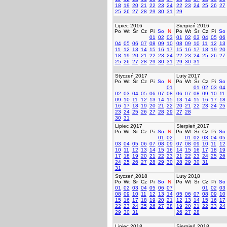
18
19
20
21
22
23
24
22
23
24
25
26
27
25
26
27
28
29
30
31
29
Lipiec 2016
Sierpień 2016
Po
Wt
Śr
Cz
Pi
So
N
Po
Wt
Śr
Cz
Pi
So
01
02
03
01
02
03
04
05
06
04
05
06
07
08
09
10
08
09
10
11
12
13
11
12
13
14
15
16
17
15
16
17
18
19
20
18
19
20
21
22
23
24
22
23
24
25
26
27
25
26
27
28
29
30
31
29
30
31
Styczeń 2017
Luty 2017
Po
Wt
Śr
Cz
Pi
So
N
Po
Wt
Śr
Cz
Pi
So
01
01
02
03
04
02
03
04
05
06
07
08
06
07
08
09
10
11
09
10
11
12
13
14
15
13
14
15
16
17
18
16
17
18
19
20
21
22
20
21
22
23
24
25
23
24
25
26
27
28
29
27
28
30
31
Lipiec 2017
Sierpień 2017
Po
Wt
Śr
Cz
Pi
So
N
Po
Wt
Śr
Cz
Pi
So
01
02
01
02
03
04
05
03
04
05
06
07
08
09
07
08
09
10
11
12
10
11
12
13
14
15
16
14
15
16
17
18
19
17
18
19
20
21
22
23
21
22
23
24
25
26
24
25
26
27
28
29
30
28
29
30
31
31
Styczeń 2018
Luty 2018
Po
Wt
Śr
Cz
Pi
So
N
Po
Wt
Śr
Cz
Pi
So
01
02
03
04
05
06
07
01
02
03
08
09
10
11
12
13
14
05
06
07
08
09
10
15
16
17
18
19
20
21
12
13
14
15
16
17
22
23
24
25
26
27
28
19
20
21
22
23
24
29
30
31
26
27
28
Lipiec 2018
Sierpień 2018