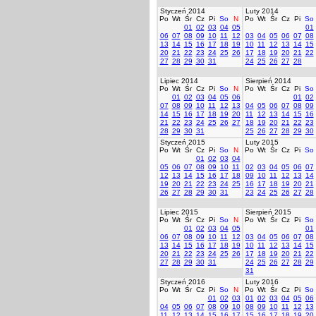
Styczeń 2014
Luty 2014
Po
Wt
Śr
Cz
Pi
So
N
Po
Wt
Śr
Cz
Pi
So
01
02
03
04
05
01
06
07
08
09
10
11
12
03
04
05
06
07
08
13
14
15
16
17
18
19
10
11
12
13
14
15
20
21
22
23
24
25
26
17
18
19
20
21
22
27
28
29
30
31
24
25
26
27
28
Lipiec 2014
Sierpień 2014
Po
Wt
Śr
Cz
Pi
So
N
Po
Wt
Śr
Cz
Pi
So
01
02
03
04
05
06
01
02
07
08
09
10
11
12
13
04
05
06
07
08
09
14
15
16
17
18
19
20
11
12
13
14
15
16
21
22
23
24
25
26
27
18
19
20
21
22
23
28
29
30
31
25
26
27
28
29
30
Styczeń 2015
Luty 2015
Po
Wt
Śr
Cz
Pi
So
N
Po
Wt
Śr
Cz
Pi
So
01
02
03
04
05
06
07
08
09
10
11
02
03
04
05
06
07
12
13
14
15
16
17
18
09
10
11
12
13
14
19
20
21
22
23
24
25
16
17
18
19
20
21
26
27
28
29
30
31
23
24
25
26
27
28
Lipiec 2015
Sierpień 2015
Po
Wt
Śr
Cz
Pi
So
N
Po
Wt
Śr
Cz
Pi
So
01
02
03
04
05
01
06
07
08
09
10
11
12
03
04
05
06
07
08
13
14
15
16
17
18
19
10
11
12
13
14
15
20
21
22
23
24
25
26
17
18
19
20
21
22
27
28
29
30
31
24
25
26
27
28
29
31
Styczeń 2016
Luty 2016
Po
Wt
Śr
Cz
Pi
So
N
Po
Wt
Śr
Cz
Pi
So
01
02
03
01
02
03
04
05
06
04
05
06
07
08
09
10
08
09
10
11
12
13
11
12
13
14
15
16
17
15
16
17
18
19
20