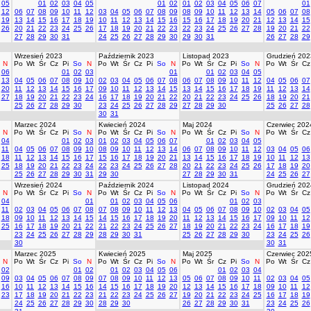
05
01
02
03
04
05
01
02
01
02
03
04
05
06
07
01
12
06
07
08
09
10
11
12
03
04
05
06
07
08
09
08
09
10
11
12
13
14
05
06
07
08
19
13
14
15
16
17
18
19
10
11
12
13
14
15
16
15
16
17
18
19
20
21
12
13
14
15
26
20
21
22
23
24
25
26
17
18
19
20
21
22
23
22
23
24
25
26
27
28
19
20
21
22
27
28
29
30
31
24
25
26
27
28
29
30
29
30
31
26
27
28
29
Wrzesień 2023
Październik 2023
Listopad 2023
Grudzień 202
N
Po
Wt
Śr
Cz
Pi
So
N
Po
Wt
Śr
Cz
Pi
So
N
Po
Wt
Śr
Cz
Pi
So
N
Po
Wt
Śr
Cz
06
01
02
03
01
01
02
03
04
05
13
04
05
06
07
08
09
10
02
03
04
05
06
07
08
06
07
08
09
10
11
12
04
05
06
07
20
11
12
13
14
15
16
17
09
10
11
12
13
14
15
13
14
15
16
17
18
19
11
12
13
14
27
18
19
20
21
22
23
24
16
17
18
19
20
21
22
20
21
22
23
24
25
26
18
19
20
21
25
26
27
28
29
30
23
24
25
26
27
28
29
27
28
29
30
25
26
27
28
30
31
Marzec 2024
Kwiecień 2024
Maj 2024
Czerwiec 202
N
Po
Wt
Śr
Cz
Pi
So
N
Po
Wt
Śr
Cz
Pi
So
N
Po
Wt
Śr
Cz
Pi
So
N
Po
Wt
Śr
Cz
04
01
02
03
01
02
03
04
05
06
07
01
02
03
04
05
11
04
05
06
07
08
09
10
08
09
10
11
12
13
14
06
07
08
09
10
11
12
03
04
05
06
18
11
12
13
14
15
16
17
15
16
17
18
19
20
21
13
14
15
16
17
18
19
10
11
12
13
25
18
19
20
21
22
23
24
22
23
24
25
26
27
28
20
21
22
23
24
25
26
17
18
19
20
25
26
27
28
29
30
31
29
30
27
28
29
30
31
24
25
26
27
Wrzesień 2024
Październik 2024
Listopad 2024
Grudzień 202
N
Po
Wt
Śr
Cz
Pi
So
N
Po
Wt
Śr
Cz
Pi
So
N
Po
Wt
Śr
Cz
Pi
So
N
Po
Wt
Śr
Cz
04
01
01
02
03
04
05
06
01
02
03
11
02
03
04
05
06
07
08
07
08
09
10
11
12
13
04
05
06
07
08
09
10
02
03
04
05
18
09
10
11
12
13
14
15
14
15
16
17
18
19
20
11
12
13
14
15
16
17
09
10
11
12
25
16
17
18
19
20
21
22
21
22
23
24
25
26
27
18
19
20
21
22
23
24
16
17
18
19
23
24
25
26
27
28
29
28
29
30
31
25
26
27
28
29
30
23
24
25
26
30
30
31
Marzec 2025
Kwiecień 2025
Maj 2025
Czerwiec 202
N
Po
Wt
Śr
Cz
Pi
So
N
Po
Wt
Śr
Cz
Pi
So
N
Po
Wt
Śr
Cz
Pi
So
N
Po
Wt
Śr
Cz
02
01
02
01
02
03
04
05
06
01
02
03
04
09
03
04
05
06
07
08
09
07
08
09
10
11
12
13
05
06
07
08
09
10
11
02
03
04
05
16
10
11
12
13
14
15
16
14
15
16
17
18
19
20
12
13
14
15
16
17
18
09
10
11
12
23
17
18
19
20
21
22
23
21
22
23
24
25
26
27
19
20
21
22
23
24
25
16
17
18
19
24
25
26
27
28
29
30
28
29
30
26
27
28
29
30
31
23
24
25
26