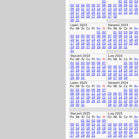
01
01
02
03
04
02
03
04
05
06
07
08
06
07
08
09
10
11
09
10
11
12
13
14
15
13
14
15
16
17
18
16
17
18
19
20
21
22
20
21
22
23
24
25
23
24
25
26
27
28
29
27
28
30
31
Lipiec 2023
Sierpień 2023
Po
Wt
Śr
Cz
Pi
So
N
Po
Wt
Śr
Cz
Pi
So
01
02
01
02
03
04
05
03
04
05
06
07
08
09
07
08
09
10
11
12
10
11
12
13
14
15
16
14
15
16
17
18
19
17
18
19
20
21
22
23
21
22
23
24
25
26
24
25
26
27
28
29
30
28
29
30
31
31
Styczeń 2024
Luty 2024
Po
Wt
Śr
Cz
Pi
So
N
Po
Wt
Śr
Cz
Pi
So
01
02
03
04
05
06
07
01
02
03
08
09
10
11
12
13
14
05
06
07
08
09
10
15
16
17
18
19
20
21
12
13
14
15
16
17
22
23
24
25
26
27
28
19
20
21
22
23
24
29
30
31
26
27
28
29
Lipiec 2024
Sierpień 2024
Po
Wt
Śr
Cz
Pi
So
N
Po
Wt
Śr
Cz
Pi
So
01
02
03
04
05
06
07
01
02
03
08
09
10
11
12
13
14
05
06
07
08
09
10
15
16
17
18
19
20
21
12
13
14
15
16
17
22
23
24
25
26
27
28
19
20
21
22
23
24
29
30
31
26
27
28
29
30
31
Styczeń 2025
Luty 2025
Po
Wt
Śr
Cz
Pi
So
N
Po
Wt
Śr
Cz
Pi
So
01
02
03
04
05
01
06
07
08
09
10
11
12
03
04
05
06
07
08
13
14
15
16
17
18
19
10
11
12
13
14
15
20
21
22
23
24
25
26
17
18
19
20
21
22
27
28
29
30
31
24
25
26
27
28