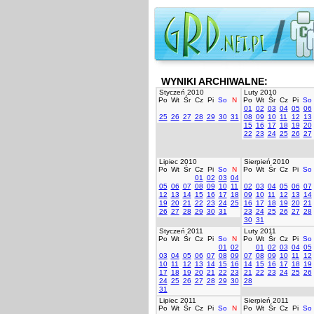
WYNIKI ARCHIWALNE:
Styczeń 2010
Luty 2010
Po
Wt
Śr
Cz
Pi
So
N
Po
Wt
Śr
Cz
Pi
So
01
02
03
04
05
06
25
26
27
28
29
30
31
08
09
10
11
12
13
15
16
17
18
19
20
22
23
24
25
26
27
Lipiec 2010
Sierpień 2010
Po
Wt
Śr
Cz
Pi
So
N
Po
Wt
Śr
Cz
Pi
So
01
02
03
04
05
06
07
08
09
10
11
02
03
04
05
06
07
12
13
14
15
16
17
18
09
10
11
12
13
14
19
20
21
22
23
24
25
16
17
18
19
20
21
26
27
28
29
30
31
23
24
25
26
27
28
30
31
Styczeń 2011
Luty 2011
Po
Wt
Śr
Cz
Pi
So
N
Po
Wt
Śr
Cz
Pi
So
01
02
01
02
03
04
05
03
04
05
06
07
08
09
07
08
09
10
11
12
10
11
12
13
14
15
16
14
15
16
17
18
19
17
18
19
20
21
22
23
21
22
23
24
25
26
24
25
26
27
28
29
30
28
31
Lipiec 2011
Sierpień 2011
Po
Wt
Śr
Cz
Pi
So
N
Po
Wt
Śr
Cz
Pi
So