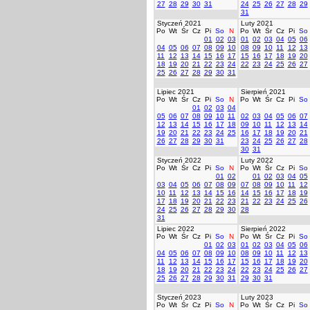
27
28
29
30
31
24
25
26
27
28
29
31
Styczeń 2021
Luty 2021
Po
Wt
Śr
Cz
Pi
So
N
Po
Wt
Śr
Cz
Pi
So
01
02
03
01
02
03
04
05
06
04
05
06
07
08
09
10
08
09
10
11
12
13
11
12
13
14
15
16
17
15
16
17
18
19
20
18
19
20
21
22
23
24
22
23
24
25
26
27
25
26
27
28
29
30
31
Lipiec 2021
Sierpień 2021
Po
Wt
Śr
Cz
Pi
So
N
Po
Wt
Śr
Cz
Pi
So
01
02
03
04
05
06
07
08
09
10
11
02
03
04
05
06
07
12
13
14
15
16
17
18
09
10
11
12
13
14
19
20
21
22
23
24
25
16
17
18
19
20
21
26
27
28
29
30
31
23
24
25
26
27
28
30
31
Styczeń 2022
Luty 2022
Po
Wt
Śr
Cz
Pi
So
N
Po
Wt
Śr
Cz
Pi
So
01
02
01
02
03
04
05
03
04
05
06
07
08
09
07
08
09
10
11
12
10
11
12
13
14
15
16
14
15
16
17
18
19
17
18
19
20
21
22
23
21
22
23
24
25
26
24
25
26
27
28
29
30
28
31
Lipiec 2022
Sierpień 2022
Po
Wt
Śr
Cz
Pi
So
N
Po
Wt
Śr
Cz
Pi
So
01
02
03
01
02
03
04
05
06
04
05
06
07
08
09
10
08
09
10
11
12
13
11
12
13
14
15
16
17
15
16
17
18
19
20
18
19
20
21
22
23
24
22
23
24
25
26
27
25
26
27
28
29
30
31
29
30
31
Styczeń 2023
Luty 2023
Po
Wt
Śr
Cz
Pi
So
N
Po
Wt
Śr
Cz
Pi
So