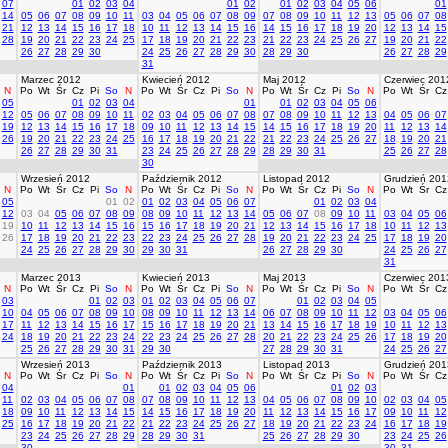
07
01
02
03
04
01
02
01
02
03
04
05
06
01
14
05
06
07
08
09
10
11
03
04
05
06
07
08
09
07
08
09
10
11
12
13
05
06
07
08
21
12
13
14
15
16
17
18
10
11
12
13
14
15
16
14
15
16
17
18
19
20
12
13
14
15
28
19
20
21
22
23
24
25
17
18
19
20
21
22
23
21
22
23
24
25
26
27
19
20
21
22
26
27
28
29
30
24
25
26
27
28
29
30
28
29
30
26
27
28
29
31
Marzec 2012
Kwiecień 2012
Maj 2012
Czerwiec 201
N
Po
Wt
Śr
Cz
Pi
So
N
Po
Wt
Śr
Cz
Pi
So
N
Po
Wt
Śr
Cz
Pi
So
N
Po
Wt
Śr
Cz
05
01
02
03
04
01
01
02
03
04
05
06
12
05
06
07
08
09
10
11
02
03
04
05
06
07
08
07
08
09
10
11
12
13
04
05
06
07
19
12
13
14
15
16
17
18
09
10
11
12
13
14
15
14
15
16
17
18
19
20
11
12
13
14
26
19
20
21
22
23
24
25
16
17
18
19
20
21
22
21
22
23
24
25
26
27
18
19
20
21
26
27
28
29
30
31
23
24
25
26
27
28
29
28
29
30
31
25
26
27
28
30
Wrzesień 2012
Październik 2012
Listopad 2012
Grudzień 201
N
Po
Wt
Śr
Cz
Pi
So
N
Po
Wt
Śr
Cz
Pi
So
N
Po
Wt
Śr
Cz
Pi
So
N
Po
Wt
Śr
Cz
05
01
02
01
02
03
04
05
06
07
01
02
03
04
12
03
04
05
06
07
08
09
08
09
10
11
12
13
14
05
06
07
08
09
10
11
03
04
05
06
19
10
11
12
13
14
15
16
15
16
17
18
19
20
21
12
13
14
15
16
17
18
10
11
12
13
26
17
18
19
20
21
22
23
22
23
24
25
26
27
28
19
20
21
22
23
24
25
17
18
19
20
24
25
26
27
28
29
30
29
30
31
26
27
28
29
30
24
25
26
27
31
Marzec 2013
Kwiecień 2013
Maj 2013
Czerwiec 201
N
Po
Wt
Śr
Cz
Pi
So
N
Po
Wt
Śr
Cz
Pi
So
N
Po
Wt
Śr
Cz
Pi
So
N
Po
Wt
Śr
Cz
03
01
02
03
01
02
03
04
05
06
07
01
02
03
04
05
10
04
05
06
07
08
09
10
08
09
10
11
12
13
14
06
07
08
09
10
11
12
03
04
05
06
17
11
12
13
14
15
16
17
15
16
17
18
19
20
21
13
14
15
16
17
18
19
10
11
12
13
24
18
19
20
21
22
23
24
22
23
24
25
26
27
28
20
21
22
23
24
25
26
17
18
19
20
25
26
27
28
29
30
31
29
30
27
28
29
30
31
24
25
26
27
Wrzesień 2013
Październik 2013
Listopad 2013
Grudzień 201
N
Po
Wt
Śr
Cz
Pi
So
N
Po
Wt
Śr
Cz
Pi
So
N
Po
Wt
Śr
Cz
Pi
So
N
Po
Wt
Śr
Cz
04
01
01
02
03
04
05
06
01
02
03
11
02
03
04
05
06
07
08
07
08
09
10
11
12
13
04
05
06
07
08
09
10
02
03
04
05
18
09
10
11
12
13
14
15
14
15
16
17
18
19
20
11
12
13
14
15
16
17
09
10
11
12
25
16
17
18
19
20
21
22
21
22
23
24
25
26
27
18
19
20
21
22
23
24
16
17
18
19
23
24
25
26
27
28
29
28
29
30
31
25
26
27
28
29
30
23
24
25
26
30
30
31