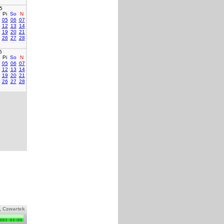
5
Pi
So
N
05
06
07
12
13
14
19
20
21
26
27
28
6
Pi
So
N
05
06
07
12
13
14
19
20
21
26
27
28
, Czwartek