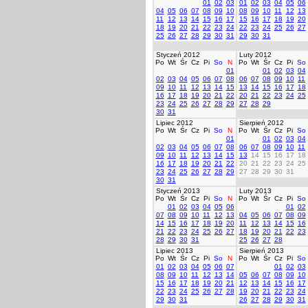
01
02
03
01
02
03
04
05
06
04
05
06
07
08
09
10
08
09
10
11
12
13
11
12
13
14
15
16
17
15
16
17
18
19
20
18
19
20
21
22
23
24
22
23
24
25
26
27
25
26
27
28
29
30
31
29
30
31
Styczeń 2012
Luty 2012
Po
Wt
Śr
Cz
Pi
So
N
Po
Wt
Śr
Cz
Pi
So
01
01
02
03
04
02
03
04
05
06
07
08
06
07
08
09
10
11
09
10
11
12
13
14
15
13
14
15
16
17
18
16
17
18
19
20
21
22
20
21
22
23
24
25
23
24
25
26
27
28
29
27
28
29
30
31
Lipiec 2012
Sierpień 2012
Po
Wt
Śr
Cz
Pi
So
N
Po
Wt
Śr
Cz
Pi
So
01
01
02
03
04
02
03
04
05
06
07
08
06
07
08
09
10
11
09
10
11
12
13
14
15
13
14
15
16
17
18
16
17
18
19
20
21
22
20
21
22
23
24
25
23
24
25
26
27
28
29
27
28
29
30
31
30
31
Styczeń 2013
Luty 2013
Po
Wt
Śr
Cz
Pi
So
N
Po
Wt
Śr
Cz
Pi
So
01
02
03
04
05
06
01
02
07
08
09
10
11
12
13
04
05
06
07
08
09
14
15
16
17
18
19
20
11
12
13
14
15
16
21
22
23
24
25
26
27
18
19
20
21
22
23
28
29
30
31
25
26
27
28
Lipiec 2013
Sierpień 2013
Po
Wt
Śr
Cz
Pi
So
N
Po
Wt
Śr
Cz
Pi
So
01
02
03
04
05
06
07
01
02
03
08
09
10
11
12
13
14
05
06
07
08
09
10
15
16
17
18
19
20
21
12
13
14
15
16
17
22
23
24
25
26
27
28
19
20
21
22
23
24
29
30
31
26
27
28
29
30
31