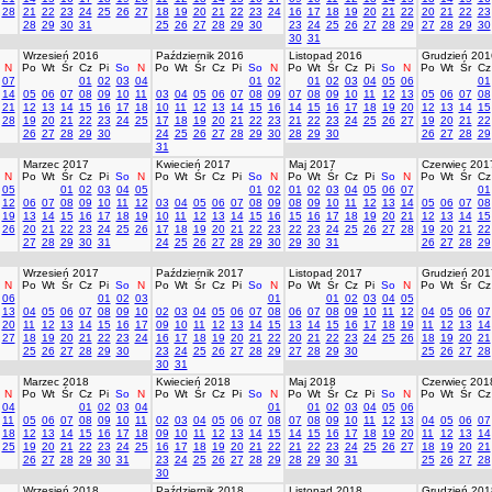
28
21
22
23
24
25
26
27
18
19
20
21
22
23
24
16
17
18
19
20
21
22
20
21
22
23
28
29
30
31
25
26
27
28
29
30
23
24
25
26
27
28
29
27
28
29
30
30
31
Wrzesień 2016
Październik 2016
Listopad 2016
Grudzień 201
N
Po
Wt
Śr
Cz
Pi
So
N
Po
Wt
Śr
Cz
Pi
So
N
Po
Wt
Śr
Cz
Pi
So
N
Po
Wt
Śr
Cz
07
01
02
03
04
01
02
01
02
03
04
05
06
01
14
05
06
07
08
09
10
11
03
04
05
06
07
08
09
07
08
09
10
11
12
13
05
06
07
08
21
12
13
14
15
16
17
18
10
11
12
13
14
15
16
14
15
16
17
18
19
20
12
13
14
15
28
19
20
21
22
23
24
25
17
18
19
20
21
22
23
21
22
23
24
25
26
27
19
20
21
22
26
27
28
29
30
24
25
26
27
28
29
30
28
29
30
26
27
28
29
31
Marzec 2017
Kwiecień 2017
Maj 2017
Czerwiec 201
N
Po
Wt
Śr
Cz
Pi
So
N
Po
Wt
Śr
Cz
Pi
So
N
Po
Wt
Śr
Cz
Pi
So
N
Po
Wt
Śr
Cz
05
01
02
03
04
05
01
02
01
02
03
04
05
06
07
01
12
06
07
08
09
10
11
12
03
04
05
06
07
08
09
08
09
10
11
12
13
14
05
06
07
08
19
13
14
15
16
17
18
19
10
11
12
13
14
15
16
15
16
17
18
19
20
21
12
13
14
15
26
20
21
22
23
24
25
26
17
18
19
20
21
22
23
22
23
24
25
26
27
28
19
20
21
22
27
28
29
30
31
24
25
26
27
28
29
30
29
30
31
26
27
28
29
Wrzesień 2017
Październik 2017
Listopad 2017
Grudzień 201
N
Po
Wt
Śr
Cz
Pi
So
N
Po
Wt
Śr
Cz
Pi
So
N
Po
Wt
Śr
Cz
Pi
So
N
Po
Wt
Śr
Cz
06
01
02
03
01
01
02
03
04
05
13
04
05
06
07
08
09
10
02
03
04
05
06
07
08
06
07
08
09
10
11
12
04
05
06
07
20
11
12
13
14
15
16
17
09
10
11
12
13
14
15
13
14
15
16
17
18
19
11
12
13
14
27
18
19
20
21
22
23
24
16
17
18
19
20
21
22
20
21
22
23
24
25
26
18
19
20
21
25
26
27
28
29
30
23
24
25
26
27
28
29
27
28
29
30
25
26
27
28
30
31
Marzec 2018
Kwiecień 2018
Maj 2018
Czerwiec 201
N
Po
Wt
Śr
Cz
Pi
So
N
Po
Wt
Śr
Cz
Pi
So
N
Po
Wt
Śr
Cz
Pi
So
N
Po
Wt
Śr
Cz
04
01
02
03
04
01
01
02
03
04
05
06
11
05
06
07
08
09
10
11
02
03
04
05
06
07
08
07
08
09
10
11
12
13
04
05
06
07
18
12
13
14
15
16
17
18
09
10
11
12
13
14
15
14
15
16
17
18
19
20
11
12
13
14
25
19
20
21
22
23
24
25
16
17
18
19
20
21
22
21
22
23
24
25
26
27
18
19
20
21
26
27
28
29
30
31
23
24
25
26
27
28
29
28
29
30
31
25
26
27
28
30
Wrzesień 2018
Październik 2018
Listopad 2018
Grudzień 201