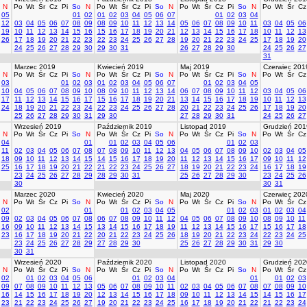
N
Po
Wt
Śr
Cz
Pi
So
N
Po
Wt
Śr
Cz
Pi
So
N
Po
Wt
Śr
Cz
Pi
So
N
Po
Wt
Śr
Cz
05
01
02
01
02
03
04
05
06
07
01
02
03
04
12
03
04
05
06
07
08
09
08
09
10
11
12
13
14
05
06
07
08
09
10
11
03
04
05
06
19
10
11
12
13
14
15
16
15
16
17
18
19
20
21
12
13
14
15
16
17
18
10
11
12
13
26
17
18
19
20
21
22
23
22
23
24
25
26
27
28
19
20
21
22
23
24
25
17
18
19
20
24
25
26
27
28
29
30
29
30
31
26
27
28
29
30
24
25
26
27
31
Marzec 2019
Kwiecień 2019
Maj 2019
Czerwiec 201
N
Po
Wt
Śr
Cz
Pi
So
N
Po
Wt
Śr
Cz
Pi
So
N
Po
Wt
Śr
Cz
Pi
So
N
Po
Wt
Śr
Cz
03
01
02
03
01
02
03
04
05
06
07
01
02
03
04
05
10
04
05
06
07
08
09
10
08
09
10
11
12
13
14
06
07
08
09
10
11
12
03
04
05
06
17
11
12
13
14
15
16
17
15
16
17
18
19
20
21
13
14
15
16
17
18
19
10
11
12
13
24
18
19
20
21
22
23
24
22
23
24
25
26
27
28
20
21
22
23
24
25
26
17
18
19
20
25
26
27
28
29
30
31
29
30
27
28
29
30
31
24
25
26
27
Wrzesień 2019
Październik 2019
Listopad 2019
Grudzień 201
N
Po
Wt
Śr
Cz
Pi
So
N
Po
Wt
Śr
Cz
Pi
So
N
Po
Wt
Śr
Cz
Pi
So
N
Po
Wt
Śr
Cz
04
01
01
02
03
04
05
06
01
02
03
11
02
03
04
05
06
07
08
07
08
09
10
11
12
13
04
05
06
07
08
09
10
02
03
04
05
18
09
10
11
12
13
14
15
14
15
16
17
18
19
20
11
12
13
14
15
16
17
09
10
11
12
25
16
17
18
19
20
21
22
21
22
23
24
25
26
27
18
19
20
21
22
23
24
16
17
18
19
23
24
25
26
27
28
29
28
29
30
31
25
26
27
28
29
30
23
24
25
26
30
30
31
Marzec 2020
Kwiecień 2020
Maj 2020
Czerwiec 202
N
Po
Wt
Śr
Cz
Pi
So
N
Po
Wt
Śr
Cz
Pi
So
N
Po
Wt
Śr
Cz
Pi
So
N
Po
Wt
Śr
Cz
02
01
01
02
03
04
05
01
02
03
01
02
03
04
09
02
03
04
05
06
07
08
06
07
08
09
10
11
12
04
05
06
07
08
09
10
08
09
10
11
16
09
10
11
12
13
14
15
13
14
15
16
17
18
19
11
12
13
14
15
16
17
15
16
17
18
23
16
17
18
19
20
21
22
20
21
22
23
24
25
26
18
19
20
21
22
23
24
22
23
24
25
23
24
25
26
27
28
29
27
28
29
30
25
26
27
28
29
30
31
29
30
30
31
Wrzesień 2020
Październik 2020
Listopad 2020
Grudzień 202
N
Po
Wt
Śr
Cz
Pi
So
N
Po
Wt
Śr
Cz
Pi
So
N
Po
Wt
Śr
Cz
Pi
So
N
Po
Wt
Śr
Cz
02
01
02
03
04
05
06
01
02
03
04
01
01
02
03
09
07
08
09
10
11
12
13
05
06
07
08
09
10
11
02
03
04
05
06
07
08
07
08
09
10
16
14
15
16
17
18
19
20
12
13
14
15
16
17
18
09
10
11
12
13
14
15
14
15
16
17
23
21
22
23
24
25
26
27
19
20
21
22
23
24
25
16
17
18
19
20
21
22
21
22
23
24