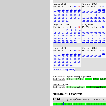
Lipiec 2025
Sierpień 2025
Po
Wt
Śr
Cz
Pi
So
N
Po
Wt
Śr
Cz
Pi
So
01
02
03
04
05
06
01
02
07
08
09
10
11
12
13
04
05
06
07
08
09
14
15
16
17
18
19
20
11
12
13
14
15
16
21
22
23
24
25
26
27
18
19
20
21
22
23
28
29
30
31
25
26
27
28
29
30
Styczeń 2026
Luty 2026
Po
Wt
Śr
Cz
Pi
So
N
Po
Wt
Śr
Cz
Pi
So
01
02
03
04
05
06
07
08
09
10
11
02
03
04
05
06
07
12
13
14
15
16
17
18
09
10
11
12
13
14
19
20
21
22
23
24
25
16
17
18
19
20
21
26
27
28
29
30
31
23
24
25
26
27
28
Lipiec 2026
Sierpień 2026
Po
Wt
Śr
Cz
Pi
So
N
Po
Wt
Śr
Cz
Pi
So
01
02
03
04
05
01
06
07
08
09
10
11
12
03
04
05
06
07
13
14
15
16
17
18
19
20
21
22
23
24
25
26
27
28
29
30
31
Ostatnie 24 godziny
Czas uzyskania prawidłowej odpowiedzi:
brak danych
0-0.5 s.
0.5-1 s.
1-2 s.
2-3 s.
3-5 s
Wyniki dla FTP:
brak danych
dostęp prawidłowy
dostęp prawidłowy 
2010-04-29, Czwartek
CBA.pl
(strona główna / forum) IP: 95.211.92