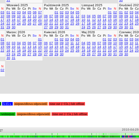
31
30
Wrzesień 2025
Październik 2025
Listopad 2025
Grudzień 202
N
Po
Wt
Śr
Cz
Pi
So
N
Po
Wt
Śr
Cz
Pi
So
N
Po
Wt
Śr
Cz
Pi
So
N
Po
Wt
Śr
Cz
03
01
02
03
04
05
06
07
01
02
03
04
05
01
02
01
02
03
04
10
08
09
10
11
12
13
14
06
07
08
09
10
11
12
03
04
05
06
07
08
09
08
09
10
11
17
15
16
17
18
19
20
21
13
14
15
16
17
18
19
10
11
12
13
14
15
16
15
16
17
18
24
22
23
24
25
26
27
28
20
21
22
23
24
25
26
17
18
19
20
21
22
23
22
23
24
25
31
29
30
27
28
29
30
31
24
25
26
27
28
29
30
29
30
31
Marzec 2026
Kwiecień 2026
Maj 2026
Czerwiec 202
N
Po
Wt
Śr
Cz
Pi
So
N
Po
Wt
Śr
Cz
Pi
So
N
Po
Wt
Śr
Cz
Pi
So
N
Po
Wt
Śr
Cz
01
01
01
02
03
04
05
01
02
03
01
02
03
04
08
02
03
04
05
06
07
08
06
07
08
09
10
11
12
04
05
06
07
08
09
10
08
09
10
11
15
09
10
11
12
13
14
15
13
14
15
16
17
18
19
11
12
13
14
15
16
17
15
16
17
18
22
16
17
18
19
20
21
22
20
21
22
23
24
25
26
18
19
20
21
22
23
24
22
23
24
25
23
24
25
26
27
28
29
27
28
29
30
25
26
27
28
29
30
31
29
30
30
31
N
02
.
5-15 s.
nieprawidłowa odpowiedź
time out (>15s.) lub offline
- wolniejszy
nieprawidłowa odpowiedź
time out (>15s.) lub offline
2010-04-29
.27