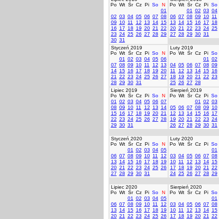
Po
Wt
Śr
Cz
Pi
So
N
Po
Wt
Śr
Cz
Pi
So
01
01
02
03
04
02
03
04
05
06
07
08
06
07
08
09
10
11
09
10
11
12
13
14
15
13
14
15
16
17
18
16
17
18
19
20
21
22
20
21
22
23
24
25
23
24
25
26
27
28
29
27
28
29
30
31
30
31
Styczeń 2019
Luty 2019
Po
Wt
Śr
Cz
Pi
So
N
Po
Wt
Śr
Cz
Pi
So
01
02
03
04
05
06
01
02
07
08
09
10
11
12
13
04
05
06
07
08
09
14
15
16
17
18
19
20
11
12
13
14
15
16
21
22
23
24
25
26
27
18
19
20
21
22
23
28
29
30
31
25
26
27
28
Lipiec 2019
Sierpień 2019
Po
Wt
Śr
Cz
Pi
So
N
Po
Wt
Śr
Cz
Pi
So
01
02
03
04
05
06
07
01
02
03
08
09
10
11
12
13
14
05
06
07
08
09
10
15
16
17
18
19
20
21
12
13
14
15
16
17
22
23
24
25
26
27
28
19
20
21
22
23
24
29
30
31
26
27
28
29
30
31
Styczeń 2020
Luty 2020
Po
Wt
Śr
Cz
Pi
So
N
Po
Wt
Śr
Cz
Pi
So
01
02
03
04
05
01
06
07
08
09
10
11
12
03
04
05
06
07
08
13
14
15
16
17
18
19
10
11
12
13
14
15
20
21
22
23
24
25
26
17
18
19
20
21
22
27
28
29
30
31
24
25
26
27
28
29
Lipiec 2020
Sierpień 2020
Po
Wt
Śr
Cz
Pi
So
N
Po
Wt
Śr
Cz
Pi
So
01
02
03
04
05
01
06
07
08
09
10
11
12
03
04
05
06
07
08
13
14
15
16
17
18
19
10
11
12
13
14
15
20
21
22
23
24
25
26
17
18
19
20
21
22