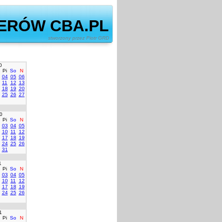
ERÓW CBA.PL
ony przez Piotr GRD
0
Pi
So
N
04
05
06
11
12
13
18
19
20
25
26
27
0
Pi
So
N
03
04
05
10
11
12
17
18
19
24
25
26
31
1
Pi
So
N
03
04
05
10
11
12
17
18
19
24
25
26
1
Pi
So
N