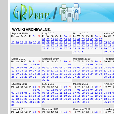
WYNIKI ARCHIWALNE:
Styczeń 2010
Luty 2010
Marzec 2010
Kwiecie
Po
Wt
Śr
Cz
Pi
So
N
Po
Wt
Śr
Cz
Pi
So
N
Po
Wt
Śr
Cz
Pi
So
N
Po
Wt
Ś
01
02
03
04
05
06
07
01
02
03
04
05
06
07
25
26
27
28
29
30
31
08
09
10
11
12
13
14
08
09
10
11
12
13
14
05
06
0
15
16
17
18
19
20
21
15
16
17
18
19
20
21
12
13
1
22
23
24
25
26
27
28
22
23
24
25
26
27
28
19
20
2
29
30
31
26
27
2
Lipiec 2010
Sierpień 2010
Wrzesień 2010
Paździer
Po
Wt
Śr
Cz
Pi
So
N
Po
Wt
Śr
Cz
Pi
So
N
Po
Wt
Śr
Cz
Pi
So
N
Po
Wt
Ś
01
02
03
04
01
01
02
03
04
05
05
06
07
08
09
10
11
02
03
04
05
06
07
08
06
07
08
09
10
11
12
04
05
0
12
13
14
15
16
17
18
09
10
11
12
13
14
15
13
14
15
16
17
18
19
11
12
1
19
20
21
22
23
24
25
16
17
18
19
20
21
22
20
21
22
23
24
25
26
18
19
2
26
27
28
29
30
31
23
24
25
26
27
28
29
27
28
29
30
25
26
2
30
31
Styczeń 2011
Luty 2011
Marzec 2011
Kwiecie
Po
Wt
Śr
Cz
Pi
So
N
Po
Wt
Śr
Cz
Pi
So
N
Po
Wt
Śr
Cz
Pi
So
N
Po
Wt
Ś
01
02
01
02
03
04
05
06
01
02
03
04
05
06
03
04
05
06
07
08
09
07
08
09
10
11
12
13
07
08
09
10
11
12
13
04
05
0
10
11
12
13
14
15
16
14
15
16
17
18
19
20
14
15
16
17
18
19
20
11
12
1
17
18
19
20
21
22
23
21
22
23
24
25
26
27
21
22
23
24
25
26
27
18
19
2
24
25
26
27
28
29
30
28
28
29
30
31
25
26
2
31
Lipiec 2011
Sierpień 2011
Wrzesień 2011
Paździer
Po
Wt
Śr
Cz
Pi
So
N
Po
Wt
Śr
Cz
Pi
So
N
Po
Wt
Śr
Cz
Pi
So
N
Po
Wt
Ś