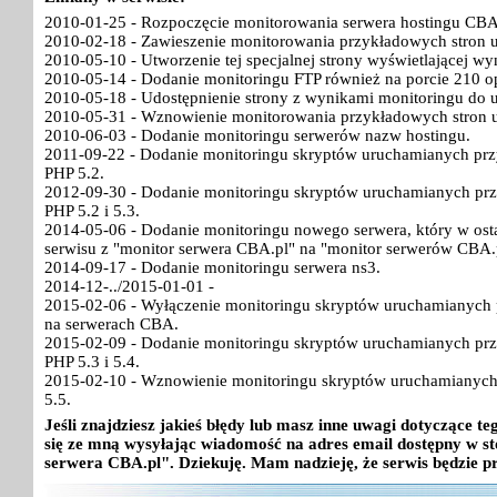
2010-01-25 - Rozpoczęcie monitorowania serwera hostingu CBA
2010-02-18 - Zawieszenie monitorowania przykładowych stron 
2010-05-10 - Utworzenie tej specjalnej strony wyświetlającej w
2010-05-14 - Dodanie monitoringu FTP również na porcie 210 o
2010-05-18 - Udostępnienie strony z wynikami monitoringu do 
2010-05-31 - Wznowienie monitorowania przykładowych stron 
2010-06-03 - Dodanie monitoringu serwerów nazw hostingu.
2011-09-22 - Dodanie monitoringu skryptów uruchamianych pr
PHP 5.2.
2012-09-30 - Dodanie monitoringu skryptów uruchamianych pr
PHP 5.2 i 5.3.
2014-05-06 - Dodanie monitoringu nowego serwera, który w ost
serwisu z "monitor serwera CBA.pl" na "monitor serwerów CBA.
2014-09-17 - Dodanie monitoringu serwera ns3.
2014-12-../2015-01-01 -
2015-02-06 - Wyłączenie monitoringu skryptów uruchamianych p
na serwerach CBA.
2015-02-09 - Dodanie monitoringu skryptów uruchamianych pr
PHP 5.3 i 5.4.
2015-02-10 - Wznowienie monitoringu skryptów uruchamianych
5.5.
Jeśli znajdziesz jakieś błędy lub masz inne uwagi dotyczące 
się ze mną wysyłając wiadomość na adres email dostępny w st
serwera CBA.pl". Dziekuję. Mam nadzieję, że serwis będzie p