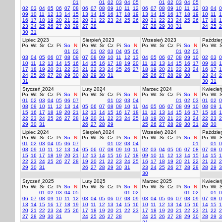
01
01
02
03
04
05
01
02
03
04
05
02
03
04
05
06
07
08
06
07
08
09
10
11
12
06
07
08
09
10
11
12
03
04
0
09
10
11
12
13
14
15
13
14
15
16
17
18
19
13
14
15
16
17
18
19
10
11
1
16
17
18
19
20
21
22
20
21
22
23
24
25
26
20
21
22
23
24
25
26
17
18
1
23
24
25
26
27
28
29
27
28
27
28
29
30
31
24
25
2
30
31
Lipiec 2023
Sierpień 2023
Wrzesień 2023
Paździer
Po
Wt
Śr
Cz
Pi
So
N
Po
Wt
Śr
Cz
Pi
So
N
Po
Wt
Śr
Cz
Pi
So
N
Po
Wt
Ś
01
02
01
02
03
04
05
06
01
02
03
03
04
05
06
07
08
09
07
08
09
10
11
12
13
04
05
06
07
08
09
10
02
03
0
10
11
12
13
14
15
16
14
15
16
17
18
19
20
11
12
13
14
15
16
17
09
10
1
17
18
19
20
21
22
23
21
22
23
24
25
26
27
18
19
20
21
22
23
24
16
17
1
24
25
26
27
28
29
30
28
29
30
31
25
26
27
28
29
30
23
24
2
31
30
31
Styczeń 2024
Luty 2024
Marzec 2024
Kwiecie
Po
Wt
Śr
Cz
Pi
So
N
Po
Wt
Śr
Cz
Pi
So
N
Po
Wt
Śr
Cz
Pi
So
N
Po
Wt
Ś
01
02
03
04
05
06
07
01
02
03
04
01
02
03
01
02
0
08
09
10
11
12
13
14
05
06
07
08
09
10
11
04
05
06
07
08
09
10
08
09
1
15
16
17
18
19
20
21
12
13
14
15
16
17
18
11
12
13
14
15
16
17
15
16
1
22
23
24
25
26
27
28
19
20
21
22
23
24
25
18
19
20
21
22
23
24
22
23
2
29
30
31
26
27
28
29
25
26
27
28
29
30
31
29
30
Lipiec 2024
Sierpień 2024
Wrzesień 2024
Paździer
Po
Wt
Śr
Cz
Pi
So
N
Po
Wt
Śr
Cz
Pi
So
N
Po
Wt
Śr
Cz
Pi
So
N
Po
Wt
Ś
01
02
03
04
05
06
07
01
02
03
04
01
01
0
08
09
10
11
12
13
14
05
06
07
08
09
10
11
02
03
04
05
06
07
08
07
08
0
15
16
17
18
19
20
21
12
13
14
15
16
17
18
09
10
11
12
13
14
15
14
15
1
22
23
24
25
26
27
28
19
20
21
22
23
24
25
16
17
18
19
20
21
22
21
22
2
29
30
31
26
27
28
29
30
31
23
24
25
26
27
28
29
28
29
3
30
Styczeń 2025
Luty 2025
Marzec 2025
Kwiecie
Po
Wt
Śr
Cz
Pi
So
N
Po
Wt
Śr
Cz
Pi
So
N
Po
Wt
Śr
Cz
Pi
So
N
Po
Wt
Ś
01
02
03
04
05
01
02
01
02
01
0
06
07
08
09
10
11
12
03
04
05
06
07
08
09
03
04
05
06
07
08
09
07
08
0
13
14
15
16
17
18
19
10
11
12
13
14
15
16
10
11
12
13
14
15
16
14
15
1
20
21
22
23
24
25
26
17
18
19
20
21
22
23
17
18
19
20
21
22
23
21
22
2
27
28
29
30
31
24
25
26
27
28
24
25
26
27
28
29
30
28
29
3