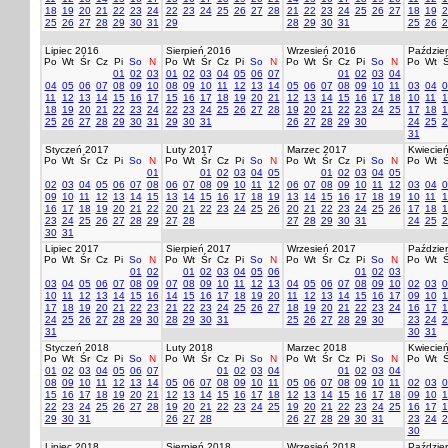
18
19
20
21
22
23
24
22
23
24
25
26
27
28
21
22
23
24
25
26
27
18
19
2
25
26
27
28
29
30
31
29
28
29
30
31
25
26
2
Lipiec 2016
Sierpień 2016
Wrzesień 2016
Paździer
Po
Wt
Śr
Cz
Pi
So
N
Po
Wt
Śr
Cz
Pi
So
N
Po
Wt
Śr
Cz
Pi
So
N
Po
Wt
Ś
01
02
03
01
02
03
04
05
06
07
01
02
03
04
04
05
06
07
08
09
10
08
09
10
11
12
13
14
05
06
07
08
09
10
11
03
04
0
11
12
13
14
15
16
17
15
16
17
18
19
20
21
12
13
14
15
16
17
18
10
11
1
18
19
20
21
22
23
24
22
23
24
25
26
27
28
19
20
21
22
23
24
25
17
18
1
25
26
27
28
29
30
31
29
30
31
26
27
28
29
30
24
25
2
31
Styczeń 2017
Luty 2017
Marzec 2017
Kwiecie
Po
Wt
Śr
Cz
Pi
So
N
Po
Wt
Śr
Cz
Pi
So
N
Po
Wt
Śr
Cz
Pi
So
N
Po
Wt
Ś
01
01
02
03
04
05
01
02
03
04
05
02
03
04
05
06
07
08
06
07
08
09
10
11
12
06
07
08
09
10
11
12
03
04
0
09
10
11
12
13
14
15
13
14
15
16
17
18
19
13
14
15
16
17
18
19
10
11
1
16
17
18
19
20
21
22
20
21
22
23
24
25
26
20
21
22
23
24
25
26
17
18
1
23
24
25
26
27
28
29
27
28
27
28
29
30
31
24
25
2
30
31
Lipiec 2017
Sierpień 2017
Wrzesień 2017
Paździer
Po
Wt
Śr
Cz
Pi
So
N
Po
Wt
Śr
Cz
Pi
So
N
Po
Wt
Śr
Cz
Pi
So
N
Po
Wt
Ś
01
02
01
02
03
04
05
06
01
02
03
03
04
05
06
07
08
09
07
08
09
10
11
12
13
04
05
06
07
08
09
10
02
03
0
10
11
12
13
14
15
16
14
15
16
17
18
19
20
11
12
13
14
15
16
17
09
10
1
17
18
19
20
21
22
23
21
22
23
24
25
26
27
18
19
20
21
22
23
24
16
17
1
24
25
26
27
28
29
30
28
29
30
31
25
26
27
28
29
30
23
24
2
31
30
31
Styczeń 2018
Luty 2018
Marzec 2018
Kwiecie
Po
Wt
Śr
Cz
Pi
So
N
Po
Wt
Śr
Cz
Pi
So
N
Po
Wt
Śr
Cz
Pi
So
N
Po
Wt
Ś
01
02
03
04
05
06
07
01
02
03
04
01
02
03
04
08
09
10
11
12
13
14
05
06
07
08
09
10
11
05
06
07
08
09
10
11
02
03
0
15
16
17
18
19
20
21
12
13
14
15
16
17
18
12
13
14
15
16
17
18
09
10
1
22
23
24
25
26
27
28
19
20
21
22
23
24
25
19
20
21
22
23
24
25
16
17
1
29
30
31
26
27
28
26
27
28
29
30
31
23
24
2
30
Lipiec 2018
Sierpień 2018
Wrzesień 2018
Paździer