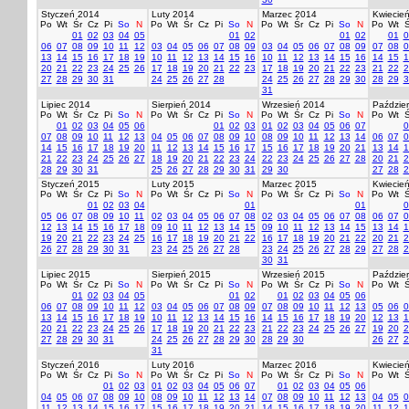
Styczeń 2014
Luty 2014
Marzec 2014
Kwiecie
Po
Wt
Śr
Cz
Pi
So
N
Po
Wt
Śr
Cz
Pi
So
N
Po
Wt
Śr
Cz
Pi
So
N
Po
Wt
Ś
01
02
03
04
05
01
02
01
02
01
0
06
07
08
09
10
11
12
03
04
05
06
07
08
09
03
04
05
06
07
08
09
07
08
0
13
14
15
16
17
18
19
10
11
12
13
14
15
16
10
11
12
13
14
15
16
14
15
1
20
21
22
23
24
25
26
17
18
19
20
21
22
23
17
18
19
20
21
22
23
21
22
2
27
28
29
30
31
24
25
26
27
28
24
25
26
27
28
29
30
28
29
3
31
Lipiec 2014
Sierpień 2014
Wrzesień 2014
Paździer
Po
Wt
Śr
Cz
Pi
So
N
Po
Wt
Śr
Cz
Pi
So
N
Po
Wt
Śr
Cz
Pi
So
N
Po
Wt
Ś
01
02
03
04
05
06
01
02
03
01
02
03
04
05
06
07
0
07
08
09
10
11
12
13
04
05
06
07
08
09
10
08
09
10
11
12
13
14
06
07
0
14
15
16
17
18
19
20
11
12
13
14
15
16
17
15
16
17
18
19
20
21
13
14
1
21
22
23
24
25
26
27
18
19
20
21
22
23
24
22
23
24
25
26
27
28
20
21
2
28
29
30
31
25
26
27
28
29
30
31
29
30
27
28
2
Styczeń 2015
Luty 2015
Marzec 2015
Kwiecie
Po
Wt
Śr
Cz
Pi
So
N
Po
Wt
Śr
Cz
Pi
So
N
Po
Wt
Śr
Cz
Pi
So
N
Po
Wt
Ś
01
02
03
04
01
01
0
05
06
07
08
09
10
11
02
03
04
05
06
07
08
02
03
04
05
06
07
08
06
07
0
12
13
14
15
16
17
18
09
10
11
12
13
14
15
09
10
11
12
13
14
15
13
14
1
19
20
21
22
23
24
25
16
17
18
19
20
21
22
16
17
18
19
20
21
22
20
21
2
26
27
28
29
30
31
23
24
25
26
27
28
23
24
25
26
27
28
29
27
28
2
30
31
Lipiec 2015
Sierpień 2015
Wrzesień 2015
Paździer
Po
Wt
Śr
Cz
Pi
So
N
Po
Wt
Śr
Cz
Pi
So
N
Po
Wt
Śr
Cz
Pi
So
N
Po
Wt
Ś
01
02
03
04
05
01
02
01
02
03
04
05
06
06
07
08
09
10
11
12
03
04
05
06
07
08
09
07
08
09
10
11
12
13
05
06
0
13
14
15
16
17
18
19
10
11
12
13
14
15
16
14
15
16
17
18
19
20
12
13
1
20
21
22
23
24
25
26
17
18
19
20
21
22
23
21
22
23
24
25
26
27
19
20
2
27
28
29
30
31
24
25
26
27
28
29
30
28
29
30
26
27
2
31
Styczeń 2016
Luty 2016
Marzec 2016
Kwiecie
Po
Wt
Śr
Cz
Pi
So
N
Po
Wt
Śr
Cz
Pi
So
N
Po
Wt
Śr
Cz
Pi
So
N
Po
Wt
Ś
01
02
03
01
02
03
04
05
06
07
01
02
03
04
05
06
04
05
06
07
08
09
10
08
09
10
11
12
13
14
07
08
09
10
11
12
13
04
05
0
11
12
13
14
15
16
17
15
16
17
18
19
20
21
14
15
16
17
18
19
20
11
12
1