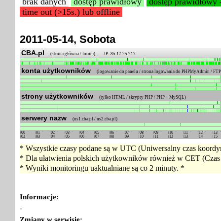
brak danych
dostęp prawidłowy
dostęp prawidłowy 
time out (>15s.) lub offline
2011-05-14, Sobota
CBA.pl
(strona główna / forum) IP: 85.17.25.217
konta użytkowników
(logowanie do panelu / strona logowania do PHPMyAdmin / FTP 
strony użytkowników
(tylko HTML / skrypty PHP / PHP + MySQL)
serwery nazw
(ns1.cba.pl / ns2.cba.pl)
00
01
02
03
04
05
06
07
08
09
10
11
12
13
02
03
04
05
06
07
08
09
10
11
12
13
14
15
* Wszystkie czasy podane są w UTC (Uniwersalny czas koordyn
* Dla ułatwienia polskich użytkowników również w CET (Czas 
* Wyniki monitoringu uaktualniane są co 2 minuty. *
Informacje:
-
Zmiany w serwisie: