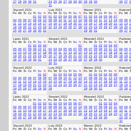
27
28
29
30
31
24
25
26
27
28
29
30
28
29
30
26
27
2
31
Styczeń 2021
Luty 2021
Marzec 2021
Kwiecie
Po
Wt
Śr
Cz
Pi
So
N
Po
Wt
Śr
Cz
Pi
So
N
Po
Wt
Śr
Cz
Pi
So
N
Po
Wt
Ś
01
02
03
01
02
03
04
05
06
07
01
02
03
04
05
06
07
04
05
06
07
08
09
10
08
09
10
11
12
13
14
08
09
10
11
12
13
14
05
06
0
11
12
13
14
15
16
17
15
16
17
18
19
20
21
15
16
17
18
19
20
21
12
13
1
18
19
20
21
22
23
24
22
23
24
25
26
27
28
22
23
24
25
26
27
28
19
20
2
25
26
27
28
29
30
31
29
30
31
26
27
2
Lipiec 2021
Sierpień 2021
Wrzesień 2021
Paździer
Po
Wt
Śr
Cz
Pi
So
N
Po
Wt
Śr
Cz
Pi
So
N
Po
Wt
Śr
Cz
Pi
So
N
Po
Wt
Ś
01
02
03
04
01
01
02
03
04
05
05
06
07
08
09
10
11
02
03
04
05
06
07
08
06
07
08
09
10
11
12
04
05
0
12
13
14
15
16
17
18
09
10
11
12
13
14
15
13
14
15
16
17
18
19
11
12
1
19
20
21
22
23
24
25
16
17
18
19
20
21
22
20
21
22
23
24
25
26
18
19
2
26
27
28
29
30
31
23
24
25
26
27
28
29
27
28
29
30
25
26
2
30
31
Styczeń 2022
Luty 2022
Marzec 2022
Kwiecie
Po
Wt
Śr
Cz
Pi
So
N
Po
Wt
Śr
Cz
Pi
So
N
Po
Wt
Śr
Cz
Pi
So
N
Po
Wt
Ś
01
02
01
02
03
04
05
06
01
02
03
04
05
06
03
04
05
06
07
08
09
07
08
09
10
11
12
13
07
08
09
10
11
12
13
04
05
0
10
11
12
13
14
15
16
14
15
16
17
18
19
20
14
15
16
17
18
19
20
11
12
1
17
18
19
20
21
22
23
21
22
23
24
25
26
27
21
22
23
24
25
26
27
18
19
2
24
25
26
27
28
29
30
28
28
29
30
31
25
26
2
31
Lipiec 2022
Sierpień 2022
Wrzesień 2022
Paździer
Po
Wt
Śr
Cz
Pi
So
N
Po
Wt
Śr
Cz
Pi
So
N
Po
Wt
Śr
Cz
Pi
So
N
Po
Wt
Ś
01
02
03
01
02
03
04
05
06
07
01
02
03
04
04
05
06
07
08
09
10
08
09
10
11
12
13
14
05
06
07
08
09
10
11
03
04
0
11
12
13
14
15
16
17
15
16
17
18
19
20
21
12
13
14
15
16
17
18
10
11
1
18
19
20
21
22
23
24
22
23
24
25
26
27
28
19
20
21
22
23
24
25
17
18
1
25
26
27
28
29
30
31
29
30
31
26
27
28
29
30
24
25
2
31
Styczeń 2023
Luty 2023
Marzec 2023
Kwiecie
Po
Wt
Śr
Cz
Pi
So
N
Po
Wt
Śr
Cz
Pi
So
N
Po
Wt
Śr
Cz
Pi
So
N
Po
Wt
Ś