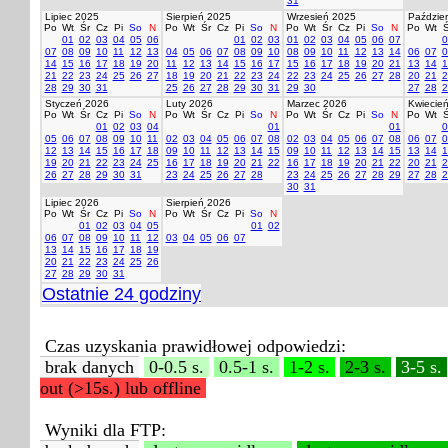
31
Lipiec 2025
Sierpień 2025
Wrzesień 2025
Paździer
Po
Wt
Śr
Cz
Pi
So
N
Po
Wt
Śr
Cz
Pi
So
N
Po
Wt
Śr
Cz
Pi
So
N
Po
Wt
Ś
01
02
03
04
05
06
01
02
03
01
02
03
04
05
06
07
0
07
08
09
10
11
12
13
04
05
06
07
08
09
10
08
09
10
11
12
13
14
06
07
0
14
15
16
17
18
19
20
11
12
13
14
15
16
17
15
16
17
18
19
20
21
13
14
1
21
22
23
24
25
26
27
18
19
20
21
22
23
24
22
23
24
25
26
27
28
20
21
2
28
29
30
31
25
26
27
28
29
30
31
29
30
27
28
2
Styczeń 2026
Luty 2026
Marzec 2026
Kwiecie
Po
Wt
Śr
Cz
Pi
So
N
Po
Wt
Śr
Cz
Pi
So
N
Po
Wt
Śr
Cz
Pi
So
N
Po
Wt
Ś
01
02
03
04
01
01
0
05
06
07
08
09
10
11
02
03
04
05
06
07
08
02
03
04
05
06
07
08
06
07
0
12
13
14
15
16
17
18
09
10
11
12
13
14
15
09
10
11
12
13
14
15
13
14
1
19
20
21
22
23
24
25
16
17
18
19
20
21
22
16
17
18
19
20
21
22
20
21
2
26
27
28
29
30
31
23
24
25
26
27
28
23
24
25
26
27
28
29
27
28
2
30
31
Lipiec 2026
Sierpień 2026
Po
Wt
Śr
Cz
Pi
So
N
Po
Wt
Śr
Cz
Pi
So
N
01
02
03
04
05
01
02
06
07
08
09
10
11
12
03
04
05
06
07
13
14
15
16
17
18
19
20
21
22
23
24
25
26
27
28
29
30
31
Ostatnie 24 godziny
Czas uzyskania prawidłowej odpowiedzi:
brak danych
0-0.5 s.
0.5-1 s.
1-2 s.
2-3 s.
3-5 s.
out (>15s.) lub offline
Wyniki dla FTP: