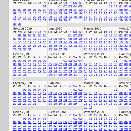
Po
Wt
Śr
Cz
Pi
So
N
Po
Wt
Śr
Cz
Pi
So
N
Po
Wt
Śr
Cz
Pi
So
N
Po
Wt
Ś
01
01
02
03
04
05
01
02
01
02
0
02
03
04
05
06
07
08
06
07
08
09
10
11
12
03
04
05
06
07
08
09
08
09
1
09
10
11
12
13
14
15
13
14
15
16
17
18
19
10
11
12
13
14
15
16
15
16
1
16
17
18
19
20
21
22
20
21
22
23
24
25
26
17
18
19
20
21
22
23
22
23
2
23
24
25
26
27
28
29
27
28
29
30
31
24
25
26
27
28
29
30
29
30
3
30
31
Styczeń 2019
Luty 2019
Marzec 2019
Kwiecie
Po
Wt
Śr
Cz
Pi
So
N
Po
Wt
Śr
Cz
Pi
So
N
Po
Wt
Śr
Cz
Pi
So
N
Po
Wt
Ś
01
02
03
04
05
06
01
02
03
01
02
03
01
02
0
07
08
09
10
11
12
13
04
05
06
07
08
09
10
04
05
06
07
08
09
10
08
09
1
14
15
16
17
18
19
20
11
12
13
14
15
16
17
11
12
13
14
15
16
17
15
16
1
21
22
23
24
25
26
27
18
19
20
21
22
23
24
18
19
20
21
22
23
24
22
23
2
28
29
30
31
25
26
27
28
25
26
27
28
29
30
31
29
30
Lipiec 2019
Sierpień 2019
Wrzesień 2019
Paździer
Po
Wt
Śr
Cz
Pi
So
N
Po
Wt
Śr
Cz
Pi
So
N
Po
Wt
Śr
Cz
Pi
So
N
Po
Wt
Ś
01
02
03
04
05
06
07
01
02
03
04
01
01
0
08
09
10
11
12
13
14
05
06
07
08
09
10
11
02
03
04
05
06
07
08
07
08
0
15
16
17
18
19
20
21
12
13
14
15
16
17
18
09
10
11
12
13
14
15
14
15
1
22
23
24
25
26
27
28
19
20
21
22
23
24
25
16
17
18
19
20
21
22
21
22
2
29
30
31
26
27
28
29
30
31
23
24
25
26
27
28
29
28
29
3
30
Styczeń 2020
Luty 2020
Marzec 2020
Kwiecie
Po
Wt
Śr
Cz
Pi
So
N
Po
Wt
Śr
Cz
Pi
So
N
Po
Wt
Śr
Cz
Pi
So
N
Po
Wt
Ś
01
02
03
04
05
01
02
01
0
06
07
08
09
10
11
12
03
04
05
06
07
08
09
02
03
04
05
06
07
08
06
07
0
13
14
15
16
17
18
19
10
11
12
13
14
15
16
09
10
11
12
13
14
15
13
14
1
20
21
22
23
24
25
26
17
18
19
20
21
22
23
16
17
18
19
20
21
22
20
21
2
27
28
29
30
31
24
25
26
27
28
29
23
24
25
26
27
28
29
27
28
2
30
31
Lipiec 2020
Sierpień 2020
Wrzesień 2020
Paździer
Po
Wt
Śr
Cz
Pi
So
N
Po
Wt
Śr
Cz
Pi
So
N
Po
Wt
Śr
Cz
Pi
So
N
Po
Wt
Ś
01
02
03
04
05
01
02
01
02
03
04
05
06
06
07
08
09
10
11
12
03
04
05
06
07
08
09
07
08
09
10
11
12
13
05
06
0
13
14
15
16
17
18
19
10
11
12
13
14
15
16
14
15
16
17
18
19
20
12
13
1
20
21
22
23
24
25
26
17
18
19
20
21
22
23
21
22
23
24
25
26
27
19
20
2