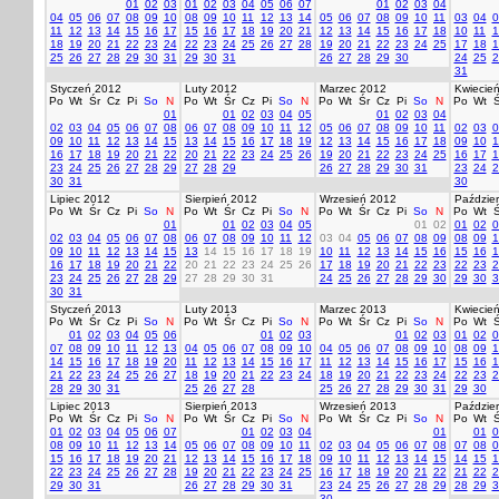
01
02
03
01
02
03
04
05
06
07
01
02
03
04
04
05
06
07
08
09
10
08
09
10
11
12
13
14
05
06
07
08
09
10
11
03
04
0
11
12
13
14
15
16
17
15
16
17
18
19
20
21
12
13
14
15
16
17
18
10
11
1
18
19
20
21
22
23
24
22
23
24
25
26
27
28
19
20
21
22
23
24
25
17
18
1
25
26
27
28
29
30
31
29
30
31
26
27
28
29
30
24
25
2
31
Styczeń 2012
Luty 2012
Marzec 2012
Kwiecie
Po
Wt
Śr
Cz
Pi
So
N
Po
Wt
Śr
Cz
Pi
So
N
Po
Wt
Śr
Cz
Pi
So
N
Po
Wt
Ś
01
01
02
03
04
05
01
02
03
04
02
03
04
05
06
07
08
06
07
08
09
10
11
12
05
06
07
08
09
10
11
02
03
0
09
10
11
12
13
14
15
13
14
15
16
17
18
19
12
13
14
15
16
17
18
09
10
1
16
17
18
19
20
21
22
20
21
22
23
24
25
26
19
20
21
22
23
24
25
16
17
1
23
24
25
26
27
28
29
27
28
29
26
27
28
29
30
31
23
24
2
30
31
30
Lipiec 2012
Sierpień 2012
Wrzesień 2012
Paździer
Po
Wt
Śr
Cz
Pi
So
N
Po
Wt
Śr
Cz
Pi
So
N
Po
Wt
Śr
Cz
Pi
So
N
Po
Wt
Ś
01
01
02
03
04
05
01
02
01
02
0
02
03
04
05
06
07
08
06
07
08
09
10
11
12
03
04
05
06
07
08
09
08
09
1
09
10
11
12
13
14
15
13
14
15
16
17
18
19
10
11
12
13
14
15
16
15
16
1
16
17
18
19
20
21
22
20
21
22
23
24
25
26
17
18
19
20
21
22
23
22
23
2
23
24
25
26
27
28
29
27
28
29
30
31
24
25
26
27
28
29
30
29
30
3
30
31
Styczeń 2013
Luty 2013
Marzec 2013
Kwiecie
Po
Wt
Śr
Cz
Pi
So
N
Po
Wt
Śr
Cz
Pi
So
N
Po
Wt
Śr
Cz
Pi
So
N
Po
Wt
Ś
01
02
03
04
05
06
01
02
03
01
02
03
01
02
0
07
08
09
10
11
12
13
04
05
06
07
08
09
10
04
05
06
07
08
09
10
08
09
1
14
15
16
17
18
19
20
11
12
13
14
15
16
17
11
12
13
14
15
16
17
15
16
1
21
22
23
24
25
26
27
18
19
20
21
22
23
24
18
19
20
21
22
23
24
22
23
2
28
29
30
31
25
26
27
28
25
26
27
28
29
30
31
29
30
Lipiec 2013
Sierpień 2013
Wrzesień 2013
Paździer
Po
Wt
Śr
Cz
Pi
So
N
Po
Wt
Śr
Cz
Pi
So
N
Po
Wt
Śr
Cz
Pi
So
N
Po
Wt
Ś
01
02
03
04
05
06
07
01
02
03
04
01
01
0
08
09
10
11
12
13
14
05
06
07
08
09
10
11
02
03
04
05
06
07
08
07
08
0
15
16
17
18
19
20
21
12
13
14
15
16
17
18
09
10
11
12
13
14
15
14
15
1
22
23
24
25
26
27
28
19
20
21
22
23
24
25
16
17
18
19
20
21
22
21
22
2
29
30
31
26
27
28
29
30
31
23
24
25
26
27
28
29
28
29
3
30