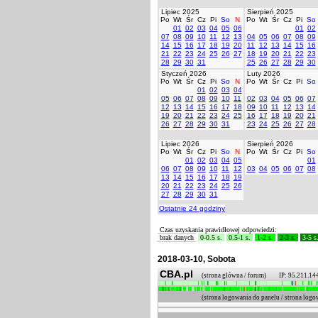
Lipiec 2025
Sierpień 2025
Po
Wt
Śr
Cz
Pi
So
N
Po
Wt
Śr
Cz
Pi
So
01
02
03
04
05
06
01
02
07
08
09
10
11
12
13
04
05
06
07
08
09
14
15
16
17
18
19
20
11
12
13
14
15
16
21
22
23
24
25
26
27
18
19
20
21
22
23
28
29
30
31
25
26
27
28
29
30
Styczeń 2026
Luty 2026
Po
Wt
Śr
Cz
Pi
So
N
Po
Wt
Śr
Cz
Pi
So
01
02
03
04
05
06
07
08
09
10
11
02
03
04
05
06
07
12
13
14
15
16
17
18
09
10
11
12
13
14
19
20
21
22
23
24
25
16
17
18
19
20
21
26
27
28
29
30
31
23
24
25
26
27
28
Lipiec 2026
Sierpień 2026
Po
Wt
Śr
Cz
Pi
So
N
Po
Wt
Śr
Cz
Pi
So
01
02
03
04
05
01
06
07
08
09
10
11
12
03
04
05
06
07
08
13
14
15
16
17
18
19
20
21
22
23
24
25
26
27
28
29
30
31
Ostatnie 24 godziny
Czas uzyskania prawidłowej odpowiedzi:
brak danych
0-0.5 s.
0.5-1 s.
1-2 s.
2-3 s.
3-5 s
2018-03-10, Sobota
CBA.pl
(strona główna / forum) IP: 95.211.14
(strona logowania do panelu / strona l