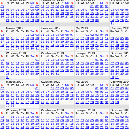
N
Po
Wt
Śr
Cz
Pi
So
N
Po
Wt
Śr
Cz
Pi
So
N
Po
Wt
Śr
Cz
Pi
So
N
Po
Wt
Śr
Cz
05
01
02
01
02
03
04
05
06
07
01
02
03
04
12
03
04
05
06
07
08
09
08
09
10
11
12
13
14
05
06
07
08
09
10
11
03
04
05
06
19
10
11
12
13
14
15
16
15
16
17
18
19
20
21
12
13
14
15
16
17
18
10
11
12
13
26
17
18
19
20
21
22
23
22
23
24
25
26
27
28
19
20
21
22
23
24
25
17
18
19
20
24
25
26
27
28
29
30
29
30
31
26
27
28
29
30
24
25
26
27
31
Marzec 2019
Kwiecień 2019
Maj 2019
Czerwiec 201
N
Po
Wt
Śr
Cz
Pi
So
N
Po
Wt
Śr
Cz
Pi
So
N
Po
Wt
Śr
Cz
Pi
So
N
Po
Wt
Śr
Cz
03
01
02
03
01
02
03
04
05
06
07
01
02
03
04
05
10
04
05
06
07
08
09
10
08
09
10
11
12
13
14
06
07
08
09
10
11
12
03
04
05
06
17
11
12
13
14
15
16
17
15
16
17
18
19
20
21
13
14
15
16
17
18
19
10
11
12
13
24
18
19
20
21
22
23
24
22
23
24
25
26
27
28
20
21
22
23
24
25
26
17
18
19
20
25
26
27
28
29
30
31
29
30
27
28
29
30
31
24
25
26
27
Wrzesień 2019
Październik 2019
Listopad 2019
Grudzień 201
N
Po
Wt
Śr
Cz
Pi
So
N
Po
Wt
Śr
Cz
Pi
So
N
Po
Wt
Śr
Cz
Pi
So
N
Po
Wt
Śr
Cz
04
01
01
02
03
04
05
06
01
02
03
11
02
03
04
05
06
07
08
07
08
09
10
11
12
13
04
05
06
07
08
09
10
02
03
04
05
18
09
10
11
12
13
14
15
14
15
16
17
18
19
20
11
12
13
14
15
16
17
09
10
11
12
25
16
17
18
19
20
21
22
21
22
23
24
25
26
27
18
19
20
21
22
23
24
16
17
18
19
23
24
25
26
27
28
29
28
29
30
31
25
26
27
28
29
30
23
24
25
26
30
30
31
Marzec 2020
Kwiecień 2020
Maj 2020
Czerwiec 202
N
Po
Wt
Śr
Cz
Pi
So
N
Po
Wt
Śr
Cz
Pi
So
N
Po
Wt
Śr
Cz
Pi
So
N
Po
Wt
Śr
Cz
02
01
01
02
03
04
05
01
02
03
01
02
03
04
09
02
03
04
05
06
07
08
06
07
08
09
10
11
12
04
05
06
07
08
09
10
08
09
10
11
16
09
10
11
12
13
14
15
13
14
15
16
17
18
19
11
12
13
14
15
16
17
15
16
17
18
23
16
17
18
19
20
21
22
20
21
22
23
24
25
26
18
19
20
21
22
23
24
22
23
24
25
23
24
25
26
27
28
29
27
28
29
30
25
26
27
28
29
30
31
29
30
30
31
Wrzesień 2020
Październik 2020
Listopad 2020
Grudzień 202
N
Po
Wt
Śr
Cz
Pi
So
N
Po
Wt
Śr
Cz
Pi
So
N
Po
Wt
Śr
Cz
Pi
So
N
Po
Wt
Śr
Cz
02
01
02
03
04
05
06
01
02
03
04
01
01
02
03
09
07
08
09
10
11
12
13
05
06
07
08
09
10
11
02
03
04
05
06
07
08
07
08
09
10
16
14
15
16
17
18
19
20
12
13
14
15
16
17
18
09
10
11
12
13
14
15
14
15
16
17
23
21
22
23
24
25
26
27
19
20
21
22
23
24
25
16
17
18
19
20
21
22
21
22
23
24