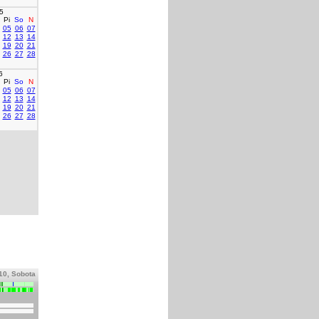
5
Pi
So
N
05
06
07
12
13
14
19
20
21
26
27
28
6
Pi
So
N
05
06
07
12
13
14
19
20
21
26
27
28
10, Sobota