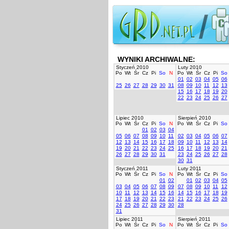
WYNIKI ARCHIWALNE:
Styczeń 2010
Luty 2010
Po
Wt
Śr
Cz
Pi
So
N
Po
Wt
Śr
Cz
Pi
So
01
02
03
04
05
06
25
26
27
28
29
30
31
08
09
10
11
12
13
15
16
17
18
19
20
22
23
24
25
26
27
Lipiec 2010
Sierpień 2010
Po
Wt
Śr
Cz
Pi
So
N
Po
Wt
Śr
Cz
Pi
So
01
02
03
04
05
06
07
08
09
10
11
02
03
04
05
06
07
12
13
14
15
16
17
18
09
10
11
12
13
14
19
20
21
22
23
24
25
16
17
18
19
20
21
26
27
28
29
30
31
23
24
25
26
27
28
30
31
Styczeń 2011
Luty 2011
Po
Wt
Śr
Cz
Pi
So
N
Po
Wt
Śr
Cz
Pi
So
01
02
01
02
03
04
05
03
04
05
06
07
08
09
07
08
09
10
11
12
10
11
12
13
14
15
16
14
15
16
17
18
19
17
18
19
20
21
22
23
21
22
23
24
25
26
24
25
26
27
28
29
30
28
31
Lipiec 2011
Sierpień 2011
Po
Wt
Śr
Cz
Pi
So
N
Po
Wt
Śr
Cz
Pi
So