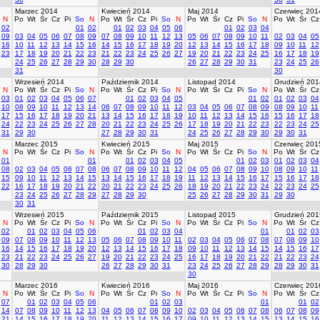
Marzec 2014
Kwiecień 2014
Maj 2014
Czerwiec 201
N
Po
Wt
Śr
Cz
Pi
So
N
Po
Wt
Śr
Cz
Pi
So
N
Po
Wt
Śr
Cz
Pi
So
N
Po
Wt
Śr
Cz
02
01
02
01
02
03
04
05
06
01
02
03
04
09
03
04
05
06
07
08
09
07
08
09
10
11
12
13
05
06
07
08
09
10
11
02
03
04
05
16
10
11
12
13
14
15
16
14
15
16
17
18
19
20
12
13
14
15
16
17
18
09
10
11
12
23
17
18
19
20
21
22
23
21
22
23
24
25
26
27
19
20
21
22
23
24
25
16
17
18
19
24
25
26
27
28
29
30
28
29
30
26
27
28
29
30
31
23
24
25
26
31
30
Wrzesień 2014
Październik 2014
Listopad 2014
Grudzień 201
N
Po
Wt
Śr
Cz
Pi
So
N
Po
Wt
Śr
Cz
Pi
So
N
Po
Wt
Śr
Cz
Pi
So
N
Po
Wt
Śr
Cz
03
01
02
03
04
05
06
07
01
02
03
04
05
01
02
01
02
03
04
10
08
09
10
11
12
13
14
06
07
08
09
10
11
12
03
04
05
06
07
08
09
08
09
10
11
17
15
16
17
18
19
20
21
13
14
15
16
17
18
19
10
11
12
13
14
15
16
15
16
17
18
24
22
23
24
25
26
27
28
20
21
22
23
24
25
26
17
18
19
20
21
22
23
22
23
24
25
31
29
30
27
28
29
30
31
24
25
26
27
28
29
30
29
30
31
Marzec 2015
Kwiecień 2015
Maj 2015
Czerwiec 201
N
Po
Wt
Śr
Cz
Pi
So
N
Po
Wt
Śr
Cz
Pi
So
N
Po
Wt
Śr
Cz
Pi
So
N
Po
Wt
Śr
Cz
01
01
01
02
03
04
05
01
02
03
01
02
03
04
08
02
03
04
05
06
07
08
06
07
08
09
10
11
12
04
05
06
07
08
09
10
08
09
10
11
15
09
10
11
12
13
14
15
13
14
15
16
17
18
19
11
12
13
14
15
16
17
15
16
17
18
22
16
17
18
19
20
21
22
20
21
22
23
24
25
26
18
19
20
21
22
23
24
22
23
24
25
23
24
25
26
27
28
29
27
28
29
30
25
26
27
28
29
30
31
29
30
30
31
Wrzesień 2015
Październik 2015
Listopad 2015
Grudzień 201
N
Po
Wt
Śr
Cz
Pi
So
N
Po
Wt
Śr
Cz
Pi
So
N
Po
Wt
Śr
Cz
Pi
So
N
Po
Wt
Śr
Cz
02
01
02
03
04
05
06
01
02
03
04
01
01
02
03
09
07
08
09
10
11
12
13
05
06
07
08
09
10
11
02
03
04
05
06
07
08
07
08
09
10
16
14
15
16
17
18
19
20
12
13
14
15
16
17
18
09
10
11
12
13
14
15
14
15
16
17
23
21
22
23
24
25
26
27
19
20
21
22
23
24
25
16
17
18
19
20
21
22
21
22
23
24
30
28
29
30
26
27
28
29
30
31
23
24
25
26
27
28
29
28
29
30
31
30
Marzec 2016
Kwiecień 2016
Maj 2016
Czerwiec 201
N
Po
Wt
Śr
Cz
Pi
So
N
Po
Wt
Śr
Cz
Pi
So
N
Po
Wt
Śr
Cz
Pi
So
N
Po
Wt
Śr
Cz
07
01
02
03
04
05
06
01
02
03
01
01
02
14
07
08
09
10
11
12
13
04
05
06
07
08
09
10
02
03
04
05
06
07
08
06
07
08
09
21
14
15
16
17
18
19
20
11
12
13
14
15
16
17
09
10
11
12
13
14
15
13
14
15
16