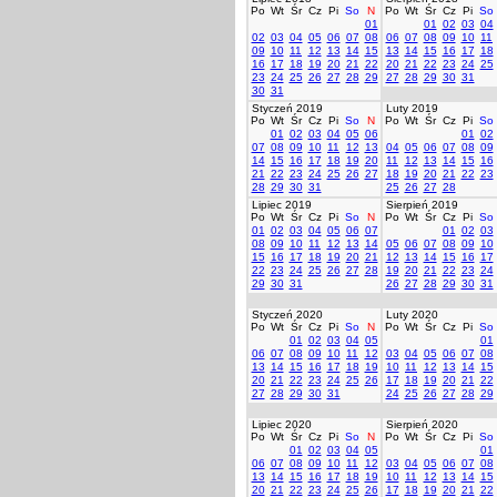
Po
Wt
Śr
Cz
Pi
So
N
Po
Wt
Śr
Cz
Pi
So
01
01
02
03
04
02
03
04
05
06
07
08
06
07
08
09
10
11
09
10
11
12
13
14
15
13
14
15
16
17
18
16
17
18
19
20
21
22
20
21
22
23
24
25
23
24
25
26
27
28
29
27
28
29
30
31
30
31
Styczeń 2019
Luty 2019
Po
Wt
Śr
Cz
Pi
So
N
Po
Wt
Śr
Cz
Pi
So
01
02
03
04
05
06
01
02
07
08
09
10
11
12
13
04
05
06
07
08
09
14
15
16
17
18
19
20
11
12
13
14
15
16
21
22
23
24
25
26
27
18
19
20
21
22
23
28
29
30
31
25
26
27
28
Lipiec 2019
Sierpień 2019
Po
Wt
Śr
Cz
Pi
So
N
Po
Wt
Śr
Cz
Pi
So
01
02
03
04
05
06
07
01
02
03
08
09
10
11
12
13
14
05
06
07
08
09
10
15
16
17
18
19
20
21
12
13
14
15
16
17
22
23
24
25
26
27
28
19
20
21
22
23
24
29
30
31
26
27
28
29
30
31
Styczeń 2020
Luty 2020
Po
Wt
Śr
Cz
Pi
So
N
Po
Wt
Śr
Cz
Pi
So
01
02
03
04
05
01
06
07
08
09
10
11
12
03
04
05
06
07
08
13
14
15
16
17
18
19
10
11
12
13
14
15
20
21
22
23
24
25
26
17
18
19
20
21
22
27
28
29
30
31
24
25
26
27
28
29
Lipiec 2020
Sierpień 2020
Po
Wt
Śr
Cz
Pi
So
N
Po
Wt
Śr
Cz
Pi
So
01
02
03
04
05
01
06
07
08
09
10
11
12
03
04
05
06
07
08
13
14
15
16
17
18
19
10
11
12
13
14
15
20
21
22
23
24
25
26
17
18
19
20
21
22