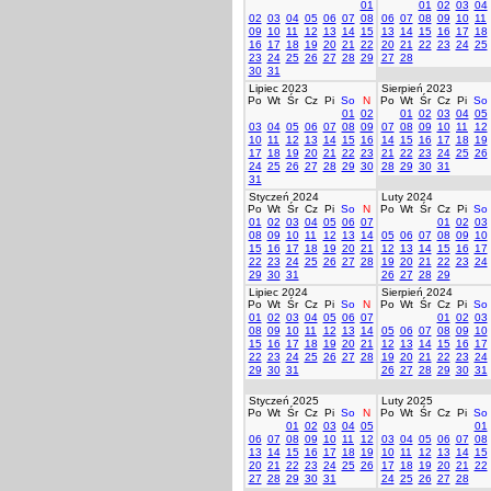
01
01
02
03
04
02
03
04
05
06
07
08
06
07
08
09
10
11
09
10
11
12
13
14
15
13
14
15
16
17
18
16
17
18
19
20
21
22
20
21
22
23
24
25
23
24
25
26
27
28
29
27
28
30
31
Lipiec 2023
Sierpień 2023
Po
Wt
Śr
Cz
Pi
So
N
Po
Wt
Śr
Cz
Pi
So
01
02
01
02
03
04
05
03
04
05
06
07
08
09
07
08
09
10
11
12
10
11
12
13
14
15
16
14
15
16
17
18
19
17
18
19
20
21
22
23
21
22
23
24
25
26
24
25
26
27
28
29
30
28
29
30
31
31
Styczeń 2024
Luty 2024
Po
Wt
Śr
Cz
Pi
So
N
Po
Wt
Śr
Cz
Pi
So
01
02
03
04
05
06
07
01
02
03
08
09
10
11
12
13
14
05
06
07
08
09
10
15
16
17
18
19
20
21
12
13
14
15
16
17
22
23
24
25
26
27
28
19
20
21
22
23
24
29
30
31
26
27
28
29
Lipiec 2024
Sierpień 2024
Po
Wt
Śr
Cz
Pi
So
N
Po
Wt
Śr
Cz
Pi
So
01
02
03
04
05
06
07
01
02
03
08
09
10
11
12
13
14
05
06
07
08
09
10
15
16
17
18
19
20
21
12
13
14
15
16
17
22
23
24
25
26
27
28
19
20
21
22
23
24
29
30
31
26
27
28
29
30
31
Styczeń 2025
Luty 2025
Po
Wt
Śr
Cz
Pi
So
N
Po
Wt
Śr
Cz
Pi
So
01
02
03
04
05
01
06
07
08
09
10
11
12
03
04
05
06
07
08
13
14
15
16
17
18
19
10
11
12
13
14
15
20
21
22
23
24
25
26
17
18
19
20
21
22
27
28
29
30
31
24
25
26
27
28