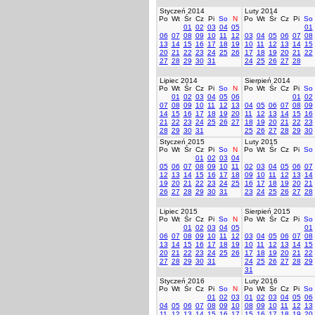
Styczeń 2014
Luty 2014
Po
Wt
Śr
Cz
Pi
So
N
Po
Wt
Śr
Cz
Pi
So
01
02
03
04
05
01
06
07
08
09
10
11
12
03
04
05
06
07
08
13
14
15
16
17
18
19
10
11
12
13
14
15
20
21
22
23
24
25
26
17
18
19
20
21
22
27
28
29
30
31
24
25
26
27
28
Lipiec 2014
Sierpień 2014
Po
Wt
Śr
Cz
Pi
So
N
Po
Wt
Śr
Cz
Pi
So
01
02
03
04
05
06
01
02
07
08
09
10
11
12
13
04
05
06
07
08
09
14
15
16
17
18
19
20
11
12
13
14
15
16
21
22
23
24
25
26
27
18
19
20
21
22
23
28
29
30
31
25
26
27
28
29
30
Styczeń 2015
Luty 2015
Po
Wt
Śr
Cz
Pi
So
N
Po
Wt
Śr
Cz
Pi
So
01
02
03
04
05
06
07
08
09
10
11
02
03
04
05
06
07
12
13
14
15
16
17
18
09
10
11
12
13
14
19
20
21
22
23
24
25
16
17
18
19
20
21
26
27
28
29
30
31
23
24
25
26
27
28
Lipiec 2015
Sierpień 2015
Po
Wt
Śr
Cz
Pi
So
N
Po
Wt
Śr
Cz
Pi
So
01
02
03
04
05
01
06
07
08
09
10
11
12
03
04
05
06
07
08
13
14
15
16
17
18
19
10
11
12
13
14
15
20
21
22
23
24
25
26
17
18
19
20
21
22
27
28
29
30
31
24
25
26
27
28
29
31
Styczeń 2016
Luty 2016
Po
Wt
Śr
Cz
Pi
So
N
Po
Wt
Śr
Cz
Pi
So
01
02
03
01
02
03
04
05
06
04
05
06
07
08
09
10
08
09
10
11
12
13
11
12
13
14
15
16
17
15
16
17
18
19
20