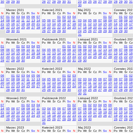
30
28
29
30
26
27
28
29
30
31
23
24
25
26
27
28
29
28
29
30
31
30
Marzec 2021
Kwiecień 2021
Maj 2021
Czerwiec 202
N
Po
Wt
Śr
Cz
Pi
So
N
Po
Wt
Śr
Cz
Pi
So
N
Po
Wt
Śr
Cz
Pi
So
N
Po
Wt
Śr
Cz
07
01
02
03
04
05
06
07
01
02
03
04
01
02
01
02
03
14
08
09
10
11
12
13
14
05
06
07
08
09
10
11
03
04
05
06
07
08
09
07
08
09
10
21
15
16
17
18
19
20
21
12
13
14
15
16
17
18
10
11
12
13
14
15
16
14
15
16
17
28
22
23
24
25
26
27
28
19
20
21
22
23
24
25
17
18
19
20
21
22
23
21
22
23
24
29
30
31
26
27
28
29
30
24
25
26
27
28
29
30
28
29
30
31
Wrzesień 2021
Październik 2021
Listopad 2021
Grudzień 202
N
Po
Wt
Śr
Cz
Pi
So
N
Po
Wt
Śr
Cz
Pi
So
N
Po
Wt
Śr
Cz
Pi
So
N
Po
Wt
Śr
Cz
01
01
02
03
04
05
01
02
03
01
02
03
04
05
06
07
01
02
08
06
07
08
09
10
11
12
04
05
06
07
08
09
10
08
09
10
11
12
13
14
06
07
08
09
15
13
14
15
16
17
18
19
11
12
13
14
15
16
17
15
16
17
18
19
20
21
13
14
15
16
22
20
21
22
23
24
25
26
18
19
20
21
22
23
24
22
23
24
25
26
27
28
20
21
22
23
29
27
28
29
30
25
26
27
28
29
30
31
29
30
27
28
29
30
Marzec 2022
Kwiecień 2022
Maj 2022
Czerwiec 202
N
Po
Wt
Śr
Cz
Pi
So
N
Po
Wt
Śr
Cz
Pi
So
N
Po
Wt
Śr
Cz
Pi
So
N
Po
Wt
Śr
Cz
06
01
02
03
04
05
06
01
02
03
01
01
02
13
07
08
09
10
11
12
13
04
05
06
07
08
09
10
02
03
04
05
06
07
08
06
07
08
09
20
14
15
16
17
18
19
20
11
12
13
14
15
16
17
09
10
11
12
13
14
15
13
14
15
16
27
21
22
23
24
25
26
27
18
19
20
21
22
23
24
16
17
18
19
20
21
22
20
21
22
23
28
29
30
31
25
26
27
28
29
30
23
24
25
26
27
28
29
27
28
29
30
30
31
Wrzesień 2022
Październik 2022
Listopad 2022
Grudzień 202
N
Po
Wt
Śr
Cz
Pi
So
N
Po
Wt
Śr
Cz
Pi
So
N
Po
Wt
Śr
Cz
Pi
So
N
Po
Wt
Śr
Cz
07
01
02
03
04
01
02
01
02
03
04
05
06
01
14
05
06
07
08
09
10
11
03
04
05
06
07
08
09
07
08
09
10
11
12
13
05
06
07
08
21
12
13
14
15
16
17
18
10
11
12
13
14
15
16
14
15
16
17
18
19
20
12
13
14
15
28
19
20
21
22
23
24
25
17
18
19
20
21
22
23
21
22
23
24
25
26
27
19
20
21
22
26
27
28
29
30
24
25
26
27
28
29
30
28
29
30
26
27
28
29
31
Marzec 2023
Kwiecień 2023
Maj 2023
Czerwiec 202
N
Po
Wt
Śr
Cz
Pi
So
N
Po
Wt
Śr
Cz
Pi
So
N
Po
Wt
Śr
Cz
Pi
So
N
Po
Wt
Śr
Cz