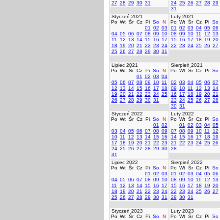
27
28
29
30
31
24
25
26
27
28
29
31
Styczeń 2021
Luty 2021
Po
Wt
Śr
Cz
Pi
So
N
Po
Wt
Śr
Cz
Pi
So
01
02
03
01
02
03
04
05
06
04
05
06
07
08
09
10
08
09
10
11
12
13
11
12
13
14
15
16
17
15
16
17
18
19
20
18
19
20
21
22
23
24
22
23
24
25
26
27
25
26
27
28
29
30
31
Lipiec 2021
Sierpień 2021
Po
Wt
Śr
Cz
Pi
So
N
Po
Wt
Śr
Cz
Pi
So
01
02
03
04
05
06
07
08
09
10
11
02
03
04
05
06
07
12
13
14
15
16
17
18
09
10
11
12
13
14
19
20
21
22
23
24
25
16
17
18
19
20
21
26
27
28
29
30
31
23
24
25
26
27
28
30
31
Styczeń 2022
Luty 2022
Po
Wt
Śr
Cz
Pi
So
N
Po
Wt
Śr
Cz
Pi
So
01
02
01
02
03
04
05
03
04
05
06
07
08
09
07
08
09
10
11
12
10
11
12
13
14
15
16
14
15
16
17
18
19
17
18
19
20
21
22
23
21
22
23
24
25
26
24
25
26
27
28
29
30
28
31
Lipiec 2022
Sierpień 2022
Po
Wt
Śr
Cz
Pi
So
N
Po
Wt
Śr
Cz
Pi
So
01
02
03
01
02
03
04
05
06
04
05
06
07
08
09
10
08
09
10
11
12
13
11
12
13
14
15
16
17
15
16
17
18
19
20
18
19
20
21
22
23
24
22
23
24
25
26
27
25
26
27
28
29
30
31
29
30
31
Styczeń 2023
Luty 2023
Po
Wt
Śr
Cz
Pi
So
N
Po
Wt
Śr
Cz
Pi
So