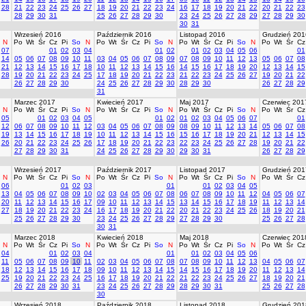
28
21
22
23
24
25
26
27
18
19
20
21
22
23
24
16
17
18
19
20
21
22
20
21
22
23
28
29
30
31
25
26
27
28
29
30
23
24
25
26
27
28
29
27
28
29
30
30
31
Wrzesień 2016
Październik 2016
Listopad 2016
Grudzień 201
N
Po
Wt
Śr
Cz
Pi
So
N
Po
Wt
Śr
Cz
Pi
So
N
Po
Wt
Śr
Cz
Pi
So
N
Po
Wt
Śr
Cz
07
01
02
03
04
01
02
01
02
03
04
05
06
01
14
05
06
07
08
09
10
11
03
04
05
06
07
08
09
07
08
09
10
11
12
13
05
06
07
08
21
12
13
14
15
16
17
18
10
11
12
13
14
15
16
14
15
16
17
18
19
20
12
13
14
15
28
19
20
21
22
23
24
25
17
18
19
20
21
22
23
21
22
23
24
25
26
27
19
20
21
22
26
27
28
29
30
24
25
26
27
28
29
30
28
29
30
26
27
28
29
31
Marzec 2017
Kwiecień 2017
Maj 2017
Czerwiec 201
N
Po
Wt
Śr
Cz
Pi
So
N
Po
Wt
Śr
Cz
Pi
So
N
Po
Wt
Śr
Cz
Pi
So
N
Po
Wt
Śr
Cz
05
01
02
03
04
05
01
02
01
02
03
04
05
06
07
01
12
06
07
08
09
10
11
12
03
04
05
06
07
08
09
08
09
10
11
12
13
14
05
06
07
08
19
13
14
15
16
17
18
19
10
11
12
13
14
15
16
15
16
17
18
19
20
21
12
13
14
15
26
20
21
22
23
24
25
26
17
18
19
20
21
22
23
22
23
24
25
26
27
28
19
20
21
22
27
28
29
30
31
24
25
26
27
28
29
30
29
30
31
26
27
28
29
Wrzesień 2017
Październik 2017
Listopad 2017
Grudzień 201
N
Po
Wt
Śr
Cz
Pi
So
N
Po
Wt
Śr
Cz
Pi
So
N
Po
Wt
Śr
Cz
Pi
So
N
Po
Wt
Śr
Cz
06
01
02
03
01
01
02
03
04
05
13
04
05
06
07
08
09
10
02
03
04
05
06
07
08
06
07
08
09
10
11
12
04
05
06
07
20
11
12
13
14
15
16
17
09
10
11
12
13
14
15
13
14
15
16
17
18
19
11
12
13
14
27
18
19
20
21
22
23
24
16
17
18
19
20
21
22
20
21
22
23
24
25
26
18
19
20
21
25
26
27
28
29
30
23
24
25
26
27
28
29
27
28
29
30
25
26
27
28
30
31
Marzec 2018
Kwiecień 2018
Maj 2018
Czerwiec 201
N
Po
Wt
Śr
Cz
Pi
So
N
Po
Wt
Śr
Cz
Pi
So
N
Po
Wt
Śr
Cz
Pi
So
N
Po
Wt
Śr
Cz
04
01
02
03
04
01
01
02
03
04
05
06
11
05
06
07
08
09
10
11
02
03
04
05
06
07
08
07
08
09
10
11
12
13
04
05
06
07
18
12
13
14
15
16
17
18
09
10
11
12
13
14
15
14
15
16
17
18
19
20
11
12
13
14
25
19
20
21
22
23
24
25
16
17
18
19
20
21
22
21
22
23
24
25
26
27
18
19
20
21
26
27
28
29
30
31
23
24
25
26
27
28
29
28
29
30
31
25
26
27
28
30
Wrzesień 2018
Październik 2018
Listopad 2018
Grudzień 201