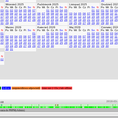
31
30
Wrzesień 2025
Październik 2025
Listopad 2025
Grudzień 202
N
Po
Wt
Śr
Cz
Pi
So
N
Po
Wt
Śr
Cz
Pi
So
N
Po
Wt
Śr
Cz
Pi
So
N
Po
Wt
Śr
Cz
03
01
02
03
04
05
06
07
01
02
03
04
05
01
02
01
02
03
04
10
08
09
10
11
12
13
14
06
07
08
09
10
11
12
03
04
05
06
07
08
09
08
09
10
11
17
15
16
17
18
19
20
21
13
14
15
16
17
18
19
10
11
12
13
14
15
16
15
16
17
18
24
22
23
24
25
26
27
28
20
21
22
23
24
25
26
17
18
19
20
21
22
23
22
23
24
25
31
29
30
27
28
29
30
31
24
25
26
27
28
29
30
29
30
31
Marzec 2026
Kwiecień 2026
Maj 2026
Czerwiec 202
N
Po
Wt
Śr
Cz
Pi
So
N
Po
Wt
Śr
Cz
Pi
So
N
Po
Wt
Śr
Cz
Pi
So
N
Po
Wt
Śr
Cz
01
01
01
02
03
04
05
01
02
03
01
02
03
04
08
02
03
04
05
06
07
08
06
07
08
09
10
11
12
04
05
06
07
08
09
10
08
09
10
11
15
09
10
11
12
13
14
15
13
14
15
16
17
18
19
11
12
13
14
15
16
17
15
16
17
18
22
16
17
18
19
20
21
22
20
21
22
23
24
25
26
18
19
20
21
22
23
24
22
23
24
25
23
24
25
26
27
28
29
27
28
29
30
25
26
27
28
29
30
31
29
30
30
31
N
02
.
5-15 s.
nieprawidłowa odpowiedź
time out (>15s.) lub offline
2018-03-
4.68
ogowania do PHPMyAdmin)