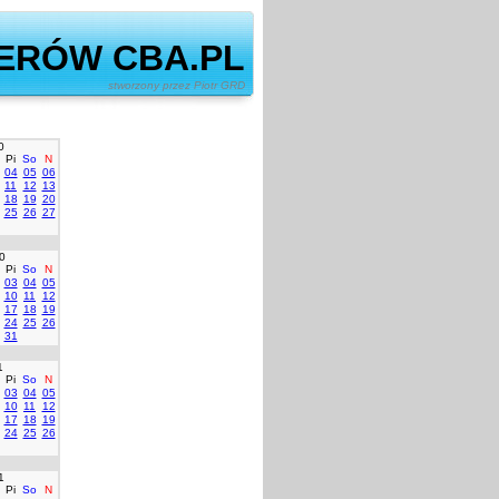
ERÓW CBA.PL
ony przez Piotr GRD
0
Pi
So
N
04
05
06
11
12
13
18
19
20
25
26
27
0
Pi
So
N
03
04
05
10
11
12
17
18
19
24
25
26
31
1
Pi
So
N
03
04
05
10
11
12
17
18
19
24
25
26
1
Pi
So
N