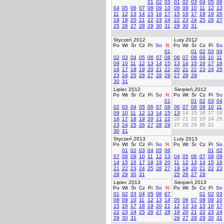
01
02
03
01
02
03
04
05
06
04
05
06
07
08
09
10
08
09
10
11
12
13
11
12
13
14
15
16
17
15
16
17
18
19
20
18
19
20
21
22
23
24
22
23
24
25
26
27
25
26
27
28
29
30
31
29
30
31
Styczeń 2012
Luty 2012
Po
Wt
Śr
Cz
Pi
So
N
Po
Wt
Śr
Cz
Pi
So
01
01
02
03
04
02
03
04
05
06
07
08
06
07
08
09
10
11
09
10
11
12
13
14
15
13
14
15
16
17
18
16
17
18
19
20
21
22
20
21
22
23
24
25
23
24
25
26
27
28
29
27
28
29
30
31
Lipiec 2012
Sierpień 2012
Po
Wt
Śr
Cz
Pi
So
N
Po
Wt
Śr
Cz
Pi
So
01
01
02
03
04
02
03
04
05
06
07
08
06
07
08
09
10
11
09
10
11
12
13
14
15
13
14
15
16
17
18
16
17
18
19
20
21
22
20
21
22
23
24
25
23
24
25
26
27
28
29
27
28
29
30
31
30
31
Styczeń 2013
Luty 2013
Po
Wt
Śr
Cz
Pi
So
N
Po
Wt
Śr
Cz
Pi
So
01
02
03
04
05
06
01
02
07
08
09
10
11
12
13
04
05
06
07
08
09
14
15
16
17
18
19
20
11
12
13
14
15
16
21
22
23
24
25
26
27
18
19
20
21
22
23
28
29
30
31
25
26
27
28
Lipiec 2013
Sierpień 2013
Po
Wt
Śr
Cz
Pi
So
N
Po
Wt
Śr
Cz
Pi
So
01
02
03
04
05
06
07
01
02
03
08
09
10
11
12
13
14
05
06
07
08
09
10
15
16
17
18
19
20
21
12
13
14
15
16
17
22
23
24
25
26
27
28
19
20
21
22
23
24
29
30
31
26
27
28
29
30
31