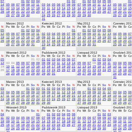
07
01
02
03
04
01
02
01
02
03
04
05
06
01
14
05
06
07
08
09
10
11
03
04
05
06
07
08
09
07
08
09
10
11
12
13
05
06
07
08
21
12
13
14
15
16
17
18
10
11
12
13
14
15
16
14
15
16
17
18
19
20
12
13
14
15
28
19
20
21
22
23
24
25
17
18
19
20
21
22
23
21
22
23
24
25
26
27
19
20
21
22
26
27
28
29
30
24
25
26
27
28
29
30
28
29
30
26
27
28
29
31
Marzec 2012
Kwiecień 2012
Maj 2012
Czerwiec 201
N
Po
Wt
Śr
Cz
Pi
So
N
Po
Wt
Śr
Cz
Pi
So
N
Po
Wt
Śr
Cz
Pi
So
N
Po
Wt
Śr
Cz
05
01
02
03
04
01
01
02
03
04
05
06
12
05
06
07
08
09
10
11
02
03
04
05
06
07
08
07
08
09
10
11
12
13
04
05
06
07
19
12
13
14
15
16
17
18
09
10
11
12
13
14
15
14
15
16
17
18
19
20
11
12
13
14
26
19
20
21
22
23
24
25
16
17
18
19
20
21
22
21
22
23
24
25
26
27
18
19
20
21
26
27
28
29
30
31
23
24
25
26
27
28
29
28
29
30
31
25
26
27
28
30
Wrzesień 2012
Październik 2012
Listopad 2012
Grudzień 201
N
Po
Wt
Śr
Cz
Pi
So
N
Po
Wt
Śr
Cz
Pi
So
N
Po
Wt
Śr
Cz
Pi
So
N
Po
Wt
Śr
Cz
05
01
02
01
02
03
04
05
06
07
01
02
03
04
12
03
04
05
06
07
08
09
08
09
10
11
12
13
14
05
06
07
08
09
10
11
03
04
05
06
19
10
11
12
13
14
15
16
15
16
17
18
19
20
21
12
13
14
15
16
17
18
10
11
12
13
26
17
18
19
20
21
22
23
22
23
24
25
26
27
28
19
20
21
22
23
24
25
17
18
19
20
24
25
26
27
28
29
30
29
30
31
26
27
28
29
30
24
25
26
27
31
Marzec 2013
Kwiecień 2013
Maj 2013
Czerwiec 201
N
Po
Wt
Śr
Cz
Pi
So
N
Po
Wt
Śr
Cz
Pi
So
N
Po
Wt
Śr
Cz
Pi
So
N
Po
Wt
Śr
Cz
03
01
02
03
01
02
03
04
05
06
07
01
02
03
04
05
10
04
05
06
07
08
09
10
08
09
10
11
12
13
14
06
07
08
09
10
11
12
03
04
05
06
17
11
12
13
14
15
16
17
15
16
17
18
19
20
21
13
14
15
16
17
18
19
10
11
12
13
24
18
19
20
21
22
23
24
22
23
24
25
26
27
28
20
21
22
23
24
25
26
17
18
19
20
25
26
27
28
29
30
31
29
30
27
28
29
30
31
24
25
26
27
Wrzesień 2013
Październik 2013
Listopad 2013
Grudzień 201
N
Po
Wt
Śr
Cz
Pi
So
N
Po
Wt
Śr
Cz
Pi
So
N
Po
Wt
Śr
Cz
Pi
So
N
Po
Wt
Śr
Cz
04
01
01
02
03
04
05
06
01
02
03
11
02
03
04
05
06
07
08
07
08
09
10
11
12
13
04
05
06
07
08
09
10
02
03
04
05
18
09
10
11
12
13
14
15
14
15
16
17
18
19
20
11
12
13
14
15
16
17
09
10
11
12
25
16
17
18
19
20
21
22
21
22
23
24
25
26
27
18
19
20
21
22
23
24
16
17
18
19
23
24
25
26
27
28
29
28
29
30
31
25
26
27
28
29
30
23
24
25
26
30
30
31