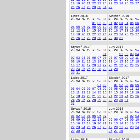
18
19
20
21
22
23
24
22
23
24
25
26
27
25
26
27
28
29
30
31
29
Lipiec 2016
Sierpień 2016
Po
Wt
Śr
Cz
Pi
So
N
Po
Wt
Śr
Cz
Pi
So
01
02
03
01
02
03
04
05
06
04
05
06
07
08
09
10
08
09
10
11
12
13
11
12
13
14
15
16
17
15
16
17
18
19
20
18
19
20
21
22
23
24
22
23
24
25
26
27
25
26
27
28
29
30
31
29
30
31
Styczeń 2017
Luty 2017
Po
Wt
Śr
Cz
Pi
So
N
Po
Wt
Śr
Cz
Pi
So
01
01
02
03
04
02
03
04
05
06
07
08
06
07
08
09
10
11
09
10
11
12
13
14
15
13
14
15
16
17
18
16
17
18
19
20
21
22
20
21
22
23
24
25
23
24
25
26
27
28
29
27
28
30
31
Lipiec 2017
Sierpień 2017
Po
Wt
Śr
Cz
Pi
So
N
Po
Wt
Śr
Cz
Pi
So
01
02
01
02
03
04
05
03
04
05
06
07
08
09
07
08
09
10
11
12
10
11
12
13
14
15
16
14
15
16
17
18
19
17
18
19
20
21
22
23
21
22
23
24
25
26
24
25
26
27
28
29
30
28
29
30
31
31
Styczeń 2018
Luty 2018
Po
Wt
Śr
Cz
Pi
So
N
Po
Wt
Śr
Cz
Pi
So
01
02
03
04
05
06
07
01
02
03
08
09
10
11
12
13
14
05
06
07
08
09
10
15
16
17
18
19
20
21
12
13
14
15
16
17
22
23
24
25
26
27
28
19
20
21
22
23
24
29
30
31
26
27
28
Lipiec 2018
Sierpień 2018