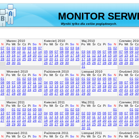
MONITOR SERW
Wyniki tylko dla celów poglądowych.
stworz
Marzec 2010
Kwiecień 2010
Maj 2010
Czerwiec 201
N
Po
Wt
Śr
Cz
Pi
So
N
Po
Wt
Śr
Cz
Pi
So
N
Po
Wt
Śr
Cz
Pi
So
N
Po
Wt
Śr
Cz
07
01
02
03
04
05
06
07
01
02
03
04
01
02
01
02
03
14
08
09
10
11
12
13
14
05
06
07
08
09
10
11
03
04
05
06
07
08
09
07
08
09
10
21
15
16
17
18
19
20
21
12
13
14
15
16
17
18
10
11
12
13
14
15
16
14
15
16
17
28
22
23
24
25
26
27
28
19
20
21
22
23
24
25
17
18
19
20
21
22
23
21
22
23
24
29
30
31
26
27
28
29
30
24
25
26
27
28
29
30
28
29
30
31
Wrzesień 2010
Październik 2010
Listopad 2010
Grudzień 201
N
Po
Wt
Śr
Cz
Pi
So
N
Po
Wt
Śr
Cz
Pi
So
N
Po
Wt
Śr
Cz
Pi
So
N
Po
Wt
Śr
Cz
01
01
02
03
04
05
01
02
03
01
02
03
04
05
06
07
01
02
08
06
07
08
09
10
11
12
04
05
06
07
08
09
10
08
09
10
11
12
13
14
06
07
08
09
15
13
14
15
16
17
18
19
11
12
13
14
15
16
17
15
16
17
18
19
20
21
13
14
15
16
22
20
21
22
23
24
25
26
18
19
20
21
22
23
24
22
23
24
25
26
27
28
20
21
22
23
29
27
28
29
30
25
26
27
28
29
30
31
29
30
27
28
29
30
Marzec 2011
Kwiecień 2011
Maj 2011
Czerwiec 201
N
Po
Wt
Śr
Cz
Pi
So
N
Po
Wt
Śr
Cz
Pi
So
N
Po
Wt
Śr
Cz
Pi
So
N
Po
Wt
Śr
Cz
06
01
02
03
04
05
06
01
02
03
01
01
02
13
07
08
09
10
11
12
13
04
05
06
07
08
09
10
02
03
04
05
06
07
08
06
07
08
09
20
14
15
16
17
18
19
20
11
12
13
14
15
16
17
09
10
11
12
13
14
15
13
14
15
16
27
21
22
23
24
25
26
27
18
19
20
21
22
23
24
16
17
18
19
20
21
22
20
21
22
23
28
29
30
31
25
26
27
28
29
30
23
24
25
26
27
28
29
27
28
29
30
30
31
Wrzesień 2011
Październik 2011
Listopad 2011
Grudzień 201
N
Po
Wt
Śr
Cz
Pi
So
N
Po
Wt
Śr
Cz
Pi
So
N
Po
Wt
Śr
Cz
Pi
So
N
Po
Wt
Śr
Cz