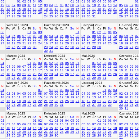
05
01
02
03
04
05
01
02
01
02
03
04
05
06
07
01
12
06
07
08
09
10
11
12
03
04
05
06
07
08
09
08
09
10
11
12
13
14
05
06
07
08
19
13
14
15
16
17
18
19
10
11
12
13
14
15
16
15
16
17
18
19
20
21
12
13
14
15
26
20
21
22
23
24
25
26
17
18
19
20
21
22
23
22
23
24
25
26
27
28
19
20
21
22
27
28
29
30
31
24
25
26
27
28
29
30
29
30
31
26
27
28
29
Wrzesień 2023
Październik 2023
Listopad 2023
Grudzień 202
N
Po
Wt
Śr
Cz
Pi
So
N
Po
Wt
Śr
Cz
Pi
So
N
Po
Wt
Śr
Cz
Pi
So
N
Po
Wt
Śr
Cz
06
01
02
03
01
01
02
03
04
05
13
04
05
06
07
08
09
10
02
03
04
05
06
07
08
06
07
08
09
10
11
12
04
05
06
07
20
11
12
13
14
15
16
17
09
10
11
12
13
14
15
13
14
15
16
17
18
19
11
12
13
14
27
18
19
20
21
22
23
24
16
17
18
19
20
21
22
20
21
22
23
24
25
26
18
19
20
21
25
26
27
28
29
30
23
24
25
26
27
28
29
27
28
29
30
25
26
27
28
30
31
Marzec 2024
Kwiecień 2024
Maj 2024
Czerwiec 202
N
Po
Wt
Śr
Cz
Pi
So
N
Po
Wt
Śr
Cz
Pi
So
N
Po
Wt
Śr
Cz
Pi
So
N
Po
Wt
Śr
Cz
04
01
02
03
01
02
03
04
05
06
07
01
02
03
04
05
11
04
05
06
07
08
09
10
08
09
10
11
12
13
14
06
07
08
09
10
11
12
03
04
05
06
18
11
12
13
14
15
16
17
15
16
17
18
19
20
21
13
14
15
16
17
18
19
10
11
12
13
25
18
19
20
21
22
23
24
22
23
24
25
26
27
28
20
21
22
23
24
25
26
17
18
19
20
25
26
27
28
29
30
31
29
30
27
28
29
30
31
24
25
26
27
Wrzesień 2024
Październik 2024
Listopad 2024
Grudzień 202
N
Po
Wt
Śr
Cz
Pi
So
N
Po
Wt
Śr
Cz
Pi
So
N
Po
Wt
Śr
Cz
Pi
So
N
Po
Wt
Śr
Cz
04
01
01
02
03
04
05
06
01
02
03
11
02
03
04
05
06
07
08
07
08
09
10
11
12
13
04
05
06
07
08
09
10
02
03
04
05
18
09
10
11
12
13
14
15
14
15
16
17
18
19
20
11
12
13
14
15
16
17
09
10
11
12
25
16
17
18
19
20
21
22
21
22
23
24
25
26
27
18
19
20
21
22
23
24
16
17
18
19
23
24
25
26
27
28
29
28
29
30
31
25
26
27
28
29
30
23
24
25
26
30
30
31
Marzec 2025
Kwiecień 2025
Maj 2025
Czerwiec 202
N
Po
Wt
Śr
Cz
Pi
So
N
Po
Wt
Śr
Cz
Pi
So
N
Po
Wt
Śr
Cz
Pi
So
N
Po
Wt
Śr
Cz
02
01
02
01
02
03
04
05
06
01
02
03
04
09
03
04
05
06
07
08
09
07
08
09
10
11
12
13
05
06
07
08
09
10
11
02
03
04
05
16
10
11
12
13
14
15
16
14
15
16
17
18
19
20
12
13
14
15
16
17
18
09
10
11
12
23
17
18
19
20
21
22
23
21
22
23
24
25
26
27
19
20
21
22
23
24
25
16
17
18
19
24
25
26
27
28
29
30
28
29
30
26
27
28
29
30
31
23
24
25
26