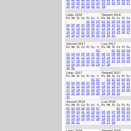
18
19
20
21
22
23
24
22
23
24
25
26
27
25
26
27
28
29
30
31
29
Lipiec 2016
Sierpień 2016
Po
Wt
Śr
Cz
Pi
So
N
Po
Wt
Śr
Cz
Pi
So
01
02
03
01
02
03
04
05
06
04
05
06
07
08
09
10
08
09
10
11
12
13
11
12
13
14
15
16
17
15
16
17
18
19
20
18
19
20
21
22
23
24
22
23
24
25
26
27
25
26
27
28
29
30
31
29
30
31
Styczeń 2017
Luty 2017
Po
Wt
Śr
Cz
Pi
So
N
Po
Wt
Śr
Cz
Pi
So
01
01
02
03
04
02
03
04
05
06
07
08
06
07
08
09
10
11
09
10
11
12
13
14
15
13
14
15
16
17
18
16
17
18
19
20
21
22
20
21
22
23
24
25
23
24
25
26
27
28
29
27
28
30
31
Lipiec 2017
Sierpień 2017
Po
Wt
Śr
Cz
Pi
So
N
Po
Wt
Śr
Cz
Pi
So
01
02
01
02
03
04
05
03
04
05
06
07
08
09
07
08
09
10
11
12
10
11
12
13
14
15
16
14
15
16
17
18
19
17
18
19
20
21
22
23
21
22
23
24
25
26
24
25
26
27
28
29
30
28
29
30
31
31
Styczeń 2018
Luty 2018
Po
Wt
Śr
Cz
Pi
So
N
Po
Wt
Śr
Cz
Pi
So
01
02
03
04
05
06
07
01
02
03
08
09
10
11
12
13
14
05
06
07
08
09
10
15
16
17
18
19
20
21
12
13
14
15
16
17
22
23
24
25
26
27
28
19
20
21
22
23
24
29
30
31
26
27
28
Lipiec 2018
Sierpień 2018