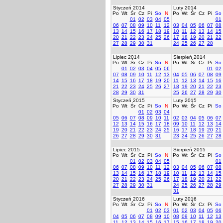
Styczeń 2014
Luty 2014
Po
Wt
Śr
Cz
Pi
So
N
Po
Wt
Śr
Cz
Pi
So
01
02
03
04
05
01
06
07
08
09
10
11
12
03
04
05
06
07
08
13
14
15
16
17
18
19
10
11
12
13
14
15
20
21
22
23
24
25
26
17
18
19
20
21
22
27
28
29
30
31
24
25
26
27
28
Lipiec 2014
Sierpień 2014
Po
Wt
Śr
Cz
Pi
So
N
Po
Wt
Śr
Cz
Pi
So
01
02
03
04
05
06
01
02
07
08
09
10
11
12
13
04
05
06
07
08
09
14
15
16
17
18
19
20
11
12
13
14
15
16
21
22
23
24
25
26
27
18
19
20
21
22
23
28
29
30
31
25
26
27
28
29
30
Styczeń 2015
Luty 2015
Po
Wt
Śr
Cz
Pi
So
N
Po
Wt
Śr
Cz
Pi
So
01
02
03
04
05
06
07
08
09
10
11
02
03
04
05
06
07
12
13
14
15
16
17
18
09
10
11
12
13
14
19
20
21
22
23
24
25
16
17
18
19
20
21
26
27
28
29
30
31
23
24
25
26
27
28
Lipiec 2015
Sierpień 2015
Po
Wt
Śr
Cz
Pi
So
N
Po
Wt
Śr
Cz
Pi
So
01
02
03
04
05
01
06
07
08
09
10
11
12
03
04
05
06
07
08
13
14
15
16
17
18
19
10
11
12
13
14
15
20
21
22
23
24
25
26
17
18
19
20
21
22
27
28
29
30
31
24
25
26
27
28
29
31
Styczeń 2016
Luty 2016
Po
Wt
Śr
Cz
Pi
So
N
Po
Wt
Śr
Cz
Pi
So
01
02
03
01
02
03
04
05
06
04
05
06
07
08
09
10
08
09
10
11
12
13
11
12
13
14
15
16
17
15
16
17
18
19
20