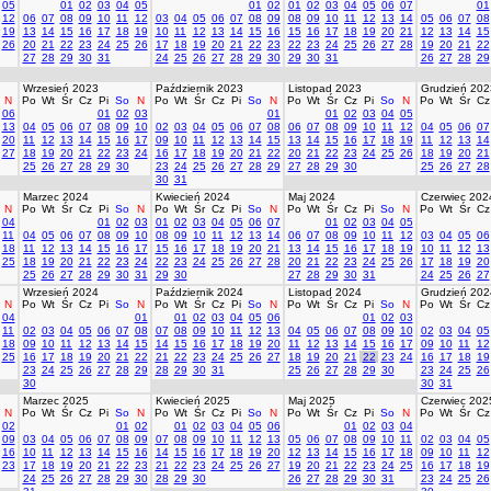
05
01
02
03
04
05
01
02
01
02
03
04
05
06
07
01
12
06
07
08
09
10
11
12
03
04
05
06
07
08
09
08
09
10
11
12
13
14
05
06
07
08
19
13
14
15
16
17
18
19
10
11
12
13
14
15
16
15
16
17
18
19
20
21
12
13
14
15
26
20
21
22
23
24
25
26
17
18
19
20
21
22
23
22
23
24
25
26
27
28
19
20
21
22
27
28
29
30
31
24
25
26
27
28
29
30
29
30
31
26
27
28
29
Wrzesień 2023
Październik 2023
Listopad 2023
Grudzień 202
N
Po
Wt
Śr
Cz
Pi
So
N
Po
Wt
Śr
Cz
Pi
So
N
Po
Wt
Śr
Cz
Pi
So
N
Po
Wt
Śr
Cz
06
01
02
03
01
01
02
03
04
05
13
04
05
06
07
08
09
10
02
03
04
05
06
07
08
06
07
08
09
10
11
12
04
05
06
07
20
11
12
13
14
15
16
17
09
10
11
12
13
14
15
13
14
15
16
17
18
19
11
12
13
14
27
18
19
20
21
22
23
24
16
17
18
19
20
21
22
20
21
22
23
24
25
26
18
19
20
21
25
26
27
28
29
30
23
24
25
26
27
28
29
27
28
29
30
25
26
27
28
30
31
Marzec 2024
Kwiecień 2024
Maj 2024
Czerwiec 202
N
Po
Wt
Śr
Cz
Pi
So
N
Po
Wt
Śr
Cz
Pi
So
N
Po
Wt
Śr
Cz
Pi
So
N
Po
Wt
Śr
Cz
04
01
02
03
01
02
03
04
05
06
07
01
02
03
04
05
11
04
05
06
07
08
09
10
08
09
10
11
12
13
14
06
07
08
09
10
11
12
03
04
05
06
18
11
12
13
14
15
16
17
15
16
17
18
19
20
21
13
14
15
16
17
18
19
10
11
12
13
25
18
19
20
21
22
23
24
22
23
24
25
26
27
28
20
21
22
23
24
25
26
17
18
19
20
25
26
27
28
29
30
31
29
30
27
28
29
30
31
24
25
26
27
Wrzesień 2024
Październik 2024
Listopad 2024
Grudzień 202
N
Po
Wt
Śr
Cz
Pi
So
N
Po
Wt
Śr
Cz
Pi
So
N
Po
Wt
Śr
Cz
Pi
So
N
Po
Wt
Śr
Cz
04
01
01
02
03
04
05
06
01
02
03
11
02
03
04
05
06
07
08
07
08
09
10
11
12
13
04
05
06
07
08
09
10
02
03
04
05
18
09
10
11
12
13
14
15
14
15
16
17
18
19
20
11
12
13
14
15
16
17
09
10
11
12
25
16
17
18
19
20
21
22
21
22
23
24
25
26
27
18
19
20
21
22
23
24
16
17
18
19
23
24
25
26
27
28
29
28
29
30
31
25
26
27
28
29
30
23
24
25
26
30
30
31
Marzec 2025
Kwiecień 2025
Maj 2025
Czerwiec 202
N
Po
Wt
Śr
Cz
Pi
So
N
Po
Wt
Śr
Cz
Pi
So
N
Po
Wt
Śr
Cz
Pi
So
N
Po
Wt
Śr
Cz
02
01
02
01
02
03
04
05
06
01
02
03
04
09
03
04
05
06
07
08
09
07
08
09
10
11
12
13
05
06
07
08
09
10
11
02
03
04
05
16
10
11
12
13
14
15
16
14
15
16
17
18
19
20
12
13
14
15
16
17
18
09
10
11
12
23
17
18
19
20
21
22
23
21
22
23
24
25
26
27
19
20
21
22
23
24
25
16
17
18
19
24
25
26
27
28
29
30
28
29
30
26
27
28
29
30
31
23
24
25
26