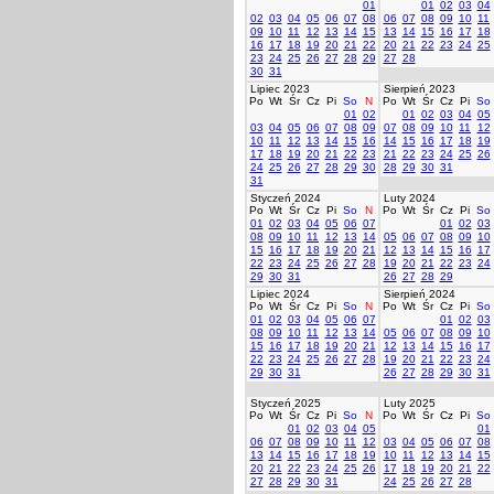
01
01
02
03
04
02
03
04
05
06
07
08
06
07
08
09
10
11
09
10
11
12
13
14
15
13
14
15
16
17
18
16
17
18
19
20
21
22
20
21
22
23
24
25
23
24
25
26
27
28
29
27
28
30
31
Lipiec 2023
Sierpień 2023
Po
Wt
Śr
Cz
Pi
So
N
Po
Wt
Śr
Cz
Pi
So
01
02
01
02
03
04
05
03
04
05
06
07
08
09
07
08
09
10
11
12
10
11
12
13
14
15
16
14
15
16
17
18
19
17
18
19
20
21
22
23
21
22
23
24
25
26
24
25
26
27
28
29
30
28
29
30
31
31
Styczeń 2024
Luty 2024
Po
Wt
Śr
Cz
Pi
So
N
Po
Wt
Śr
Cz
Pi
So
01
02
03
04
05
06
07
01
02
03
08
09
10
11
12
13
14
05
06
07
08
09
10
15
16
17
18
19
20
21
12
13
14
15
16
17
22
23
24
25
26
27
28
19
20
21
22
23
24
29
30
31
26
27
28
29
Lipiec 2024
Sierpień 2024
Po
Wt
Śr
Cz
Pi
So
N
Po
Wt
Śr
Cz
Pi
So
01
02
03
04
05
06
07
01
02
03
08
09
10
11
12
13
14
05
06
07
08
09
10
15
16
17
18
19
20
21
12
13
14
15
16
17
22
23
24
25
26
27
28
19
20
21
22
23
24
29
30
31
26
27
28
29
30
31
Styczeń 2025
Luty 2025
Po
Wt
Śr
Cz
Pi
So
N
Po
Wt
Śr
Cz
Pi
So
01
02
03
04
05
01
06
07
08
09
10
11
12
03
04
05
06
07
08
13
14
15
16
17
18
19
10
11
12
13
14
15
20
21
22
23
24
25
26
17
18
19
20
21
22
27
28
29
30
31
24
25
26
27
28