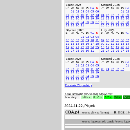
Lipiec 2025
Sierpień 2025
Po
Wt
Śr
Cz
Pi
So
N
Po
Wt
Śr
Cz
Pi
So
01
02
03
04
05
06
01
02
07
08
09
10
11
12
13
04
05
06
07
08
09
14
15
16
17
18
19
20
11
12
13
14
15
16
21
22
23
24
25
26
27
18
19
20
21
22
23
28
29
30
31
25
26
27
28
29
30
Styczeń 2026
Luty 2026
Po
Wt
Śr
Cz
Pi
So
N
Po
Wt
Śr
Cz
Pi
So
01
02
03
04
05
06
07
08
09
10
11
02
03
04
05
06
07
12
13
14
15
16
17
18
09
10
11
12
13
14
19
20
21
22
23
24
25
16
17
18
19
20
21
26
27
28
29
30
31
23
24
25
26
27
28
Lipiec 2026
Sierpień 2026
Po
Wt
Śr
Cz
Pi
So
N
Po
Wt
Śr
Cz
Pi
So
01
02
03
04
05
01
06
07
08
09
10
11
12
03
04
05
06
07
13
14
15
16
17
18
19
20
21
22
23
24
25
26
27
28
29
30
31
Ostatnie 24 godziny
Czas uzyskania prawidłowej odpowiedzi:
brak danych
0-0.5 s.
0.5-1 s.
1-2 s.
2-3 s.
3-5 s
2024-11-22, Piątek
CBA.pl
(strona główna / forum) IP: 95.211.14
(strona logowania do panelu / strona l