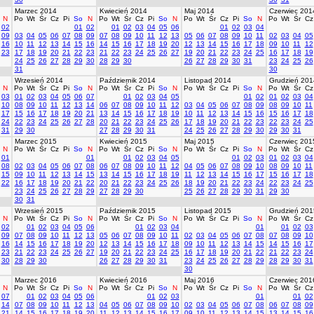
Marzec 2014
Kwiecień 2014
Maj 2014
Czerwiec 201
N
Po
Wt
Śr
Cz
Pi
So
N
Po
Wt
Śr
Cz
Pi
So
N
Po
Wt
Śr
Cz
Pi
So
N
Po
Wt
Śr
Cz
02
01
02
01
02
03
04
05
06
01
02
03
04
09
03
04
05
06
07
08
09
07
08
09
10
11
12
13
05
06
07
08
09
10
11
02
03
04
05
16
10
11
12
13
14
15
16
14
15
16
17
18
19
20
12
13
14
15
16
17
18
09
10
11
12
23
17
18
19
20
21
22
23
21
22
23
24
25
26
27
19
20
21
22
23
24
25
16
17
18
19
24
25
26
27
28
29
30
28
29
30
26
27
28
29
30
31
23
24
25
26
31
30
Wrzesień 2014
Październik 2014
Listopad 2014
Grudzień 201
N
Po
Wt
Śr
Cz
Pi
So
N
Po
Wt
Śr
Cz
Pi
So
N
Po
Wt
Śr
Cz
Pi
So
N
Po
Wt
Śr
Cz
03
01
02
03
04
05
06
07
01
02
03
04
05
01
02
01
02
03
04
10
08
09
10
11
12
13
14
06
07
08
09
10
11
12
03
04
05
06
07
08
09
08
09
10
11
17
15
16
17
18
19
20
21
13
14
15
16
17
18
19
10
11
12
13
14
15
16
15
16
17
18
24
22
23
24
25
26
27
28
20
21
22
23
24
25
26
17
18
19
20
21
22
23
22
23
24
25
31
29
30
27
28
29
30
31
24
25
26
27
28
29
30
29
30
31
Marzec 2015
Kwiecień 2015
Maj 2015
Czerwiec 201
N
Po
Wt
Śr
Cz
Pi
So
N
Po
Wt
Śr
Cz
Pi
So
N
Po
Wt
Śr
Cz
Pi
So
N
Po
Wt
Śr
Cz
01
01
01
02
03
04
05
01
02
03
01
02
03
04
08
02
03
04
05
06
07
08
06
07
08
09
10
11
12
04
05
06
07
08
09
10
08
09
10
11
15
09
10
11
12
13
14
15
13
14
15
16
17
18
19
11
12
13
14
15
16
17
15
16
17
18
22
16
17
18
19
20
21
22
20
21
22
23
24
25
26
18
19
20
21
22
23
24
22
23
24
25
23
24
25
26
27
28
29
27
28
29
30
25
26
27
28
29
30
31
29
30
30
31
Wrzesień 2015
Październik 2015
Listopad 2015
Grudzień 201
N
Po
Wt
Śr
Cz
Pi
So
N
Po
Wt
Śr
Cz
Pi
So
N
Po
Wt
Śr
Cz
Pi
So
N
Po
Wt
Śr
Cz
02
01
02
03
04
05
06
01
02
03
04
01
01
02
03
09
07
08
09
10
11
12
13
05
06
07
08
09
10
11
02
03
04
05
06
07
08
07
08
09
10
16
14
15
16
17
18
19
20
12
13
14
15
16
17
18
09
10
11
12
13
14
15
14
15
16
17
23
21
22
23
24
25
26
27
19
20
21
22
23
24
25
16
17
18
19
20
21
22
21
22
23
24
30
28
29
30
26
27
28
29
30
31
23
24
25
26
27
28
29
28
29
30
31
30
Marzec 2016
Kwiecień 2016
Maj 2016
Czerwiec 201
N
Po
Wt
Śr
Cz
Pi
So
N
Po
Wt
Śr
Cz
Pi
So
N
Po
Wt
Śr
Cz
Pi
So
N
Po
Wt
Śr
Cz
07
01
02
03
04
05
06
01
02
03
01
01
02
14
07
08
09
10
11
12
13
04
05
06
07
08
09
10
02
03
04
05
06
07
08
06
07
08
09
21
14
15
16
17
18
19
20
11
12
13
14
15
16
17
09
10
11
12
13
14
15
13
14
15
16