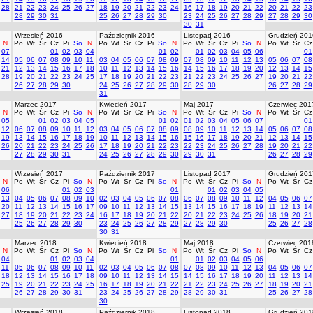
28
21
22
23
24
25
26
27
18
19
20
21
22
23
24
16
17
18
19
20
21
22
20
21
22
23
28
29
30
31
25
26
27
28
29
30
23
24
25
26
27
28
29
27
28
29
30
30
31
Wrzesień 2016
Październik 2016
Listopad 2016
Grudzień 201
N
Po
Wt
Śr
Cz
Pi
So
N
Po
Wt
Śr
Cz
Pi
So
N
Po
Wt
Śr
Cz
Pi
So
N
Po
Wt
Śr
Cz
07
01
02
03
04
01
02
01
02
03
04
05
06
01
14
05
06
07
08
09
10
11
03
04
05
06
07
08
09
07
08
09
10
11
12
13
05
06
07
08
21
12
13
14
15
16
17
18
10
11
12
13
14
15
16
14
15
16
17
18
19
20
12
13
14
15
28
19
20
21
22
23
24
25
17
18
19
20
21
22
23
21
22
23
24
25
26
27
19
20
21
22
26
27
28
29
30
24
25
26
27
28
29
30
28
29
30
26
27
28
29
31
Marzec 2017
Kwiecień 2017
Maj 2017
Czerwiec 201
N
Po
Wt
Śr
Cz
Pi
So
N
Po
Wt
Śr
Cz
Pi
So
N
Po
Wt
Śr
Cz
Pi
So
N
Po
Wt
Śr
Cz
05
01
02
03
04
05
01
02
01
02
03
04
05
06
07
01
12
06
07
08
09
10
11
12
03
04
05
06
07
08
09
08
09
10
11
12
13
14
05
06
07
08
19
13
14
15
16
17
18
19
10
11
12
13
14
15
16
15
16
17
18
19
20
21
12
13
14
15
26
20
21
22
23
24
25
26
17
18
19
20
21
22
23
22
23
24
25
26
27
28
19
20
21
22
27
28
29
30
31
24
25
26
27
28
29
30
29
30
31
26
27
28
29
Wrzesień 2017
Październik 2017
Listopad 2017
Grudzień 201
N
Po
Wt
Śr
Cz
Pi
So
N
Po
Wt
Śr
Cz
Pi
So
N
Po
Wt
Śr
Cz
Pi
So
N
Po
Wt
Śr
Cz
06
01
02
03
01
01
02
03
04
05
13
04
05
06
07
08
09
10
02
03
04
05
06
07
08
06
07
08
09
10
11
12
04
05
06
07
20
11
12
13
14
15
16
17
09
10
11
12
13
14
15
13
14
15
16
17
18
19
11
12
13
14
27
18
19
20
21
22
23
24
16
17
18
19
20
21
22
20
21
22
23
24
25
26
18
19
20
21
25
26
27
28
29
30
23
24
25
26
27
28
29
27
28
29
30
25
26
27
28
30
31
Marzec 2018
Kwiecień 2018
Maj 2018
Czerwiec 201
N
Po
Wt
Śr
Cz
Pi
So
N
Po
Wt
Śr
Cz
Pi
So
N
Po
Wt
Śr
Cz
Pi
So
N
Po
Wt
Śr
Cz
04
01
02
03
04
01
01
02
03
04
05
06
11
05
06
07
08
09
10
11
02
03
04
05
06
07
08
07
08
09
10
11
12
13
04
05
06
07
18
12
13
14
15
16
17
18
09
10
11
12
13
14
15
14
15
16
17
18
19
20
11
12
13
14
25
19
20
21
22
23
24
25
16
17
18
19
20
21
22
21
22
23
24
25
26
27
18
19
20
21
26
27
28
29
30
31
23
24
25
26
27
28
29
28
29
30
31
25
26
27
28
30
Wrzesień 2018
Październik 2018
Listopad 2018
Grudzień 201