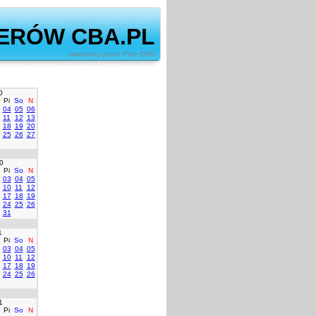
ERÓW CBA.PL
ony przez Piotr GRD
0
Pi
So
N
04
05
06
11
12
13
18
19
20
25
26
27
0
Pi
So
N
03
04
05
10
11
12
17
18
19
24
25
26
31
1
Pi
So
N
03
04
05
10
11
12
17
18
19
24
25
26
1
Pi
So
N