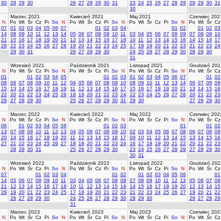
30
28
29
30
26
27
28
29
30
31
23
24
25
26
27
28
29
28
29
30
31
30
Marzec 2021
Kwiecień 2021
Maj 2021
Czerwiec 202
N
Po
Wt
Śr
Cz
Pi
So
N
Po
Wt
Śr
Cz
Pi
So
N
Po
Wt
Śr
Cz
Pi
So
N
Po
Wt
Śr
Cz
07
01
02
03
04
05
06
07
01
02
03
04
01
02
01
02
03
14
08
09
10
11
12
13
14
05
06
07
08
09
10
11
03
04
05
06
07
08
09
07
08
09
10
21
15
16
17
18
19
20
21
12
13
14
15
16
17
18
10
11
12
13
14
15
16
14
15
16
17
28
22
23
24
25
26
27
28
19
20
21
22
23
24
25
17
18
19
20
21
22
23
21
22
23
24
29
30
31
26
27
28
29
30
24
25
26
27
28
29
30
28
29
30
31
Wrzesień 2021
Październik 2021
Listopad 2021
Grudzień 202
N
Po
Wt
Śr
Cz
Pi
So
N
Po
Wt
Śr
Cz
Pi
So
N
Po
Wt
Śr
Cz
Pi
So
N
Po
Wt
Śr
Cz
01
01
02
03
04
05
01
02
03
01
02
03
04
05
06
07
01
02
08
06
07
08
09
10
11
12
04
05
06
07
08
09
10
08
09
10
11
12
13
14
06
07
08
09
15
13
14
15
16
17
18
19
11
12
13
14
15
16
17
15
16
17
18
19
20
21
13
14
15
16
22
20
21
22
23
24
25
26
18
19
20
21
22
23
24
22
23
24
25
26
27
28
20
21
22
23
29
27
28
29
30
25
26
27
28
29
30
31
29
30
27
28
29
30
Marzec 2022
Kwiecień 2022
Maj 2022
Czerwiec 202
N
Po
Wt
Śr
Cz
Pi
So
N
Po
Wt
Śr
Cz
Pi
So
N
Po
Wt
Śr
Cz
Pi
So
N
Po
Wt
Śr
Cz
06
01
02
03
04
05
06
01
02
03
01
01
02
13
07
08
09
10
11
12
13
04
05
06
07
08
09
10
02
03
04
05
06
07
08
06
07
08
09
20
14
15
16
17
18
19
20
11
12
13
14
15
16
17
09
10
11
12
13
14
15
13
14
15
16
27
21
22
23
24
25
26
27
18
19
20
21
22
23
24
16
17
18
19
20
21
22
20
21
22
23
28
29
30
31
25
26
27
28
29
30
23
24
25
26
27
28
29
27
28
29
30
30
31
Wrzesień 2022
Październik 2022
Listopad 2022
Grudzień 202
N
Po
Wt
Śr
Cz
Pi
So
N
Po
Wt
Śr
Cz
Pi
So
N
Po
Wt
Śr
Cz
Pi
So
N
Po
Wt
Śr
Cz
07
01
02
03
04
01
02
01
02
03
04
05
06
01
14
05
06
07
08
09
10
11
03
04
05
06
07
08
09
07
08
09
10
11
12
13
05
06
07
08
21
12
13
14
15
16
17
18
10
11
12
13
14
15
16
14
15
16
17
18
19
20
12
13
14
15
28
19
20
21
22
23
24
25
17
18
19
20
21
22
23
21
22
23
24
25
26
27
19
20
21
22
26
27
28
29
30
24
25
26
27
28
29
30
28
29
30
26
27
28
29
31
Marzec 2023
Kwiecień 2023
Maj 2023
Czerwiec 202
N
Po
Wt
Śr
Cz
Pi
So
N
Po
Wt
Śr
Cz
Pi
So
N
Po
Wt
Śr
Cz
Pi
So
N
Po
Wt
Śr
Cz