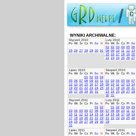
WYNIKI ARCHIWALNE:
Styczeń 2010
Luty 2010
Po
Wt
Śr
Cz
Pi
So
N
Po
Wt
Śr
Cz
Pi
So
01
02
03
04
05
06
25
26
27
28
29
30
31
08
09
10
11
12
13
15
16
17
18
19
20
22
23
24
25
26
27
Lipiec 2010
Sierpień 2010
Po
Wt
Śr
Cz
Pi
So
N
Po
Wt
Śr
Cz
Pi
So
01
02
03
04
05
06
07
08
09
10
11
02
03
04
05
06
07
12
13
14
15
16
17
18
09
10
11
12
13
14
19
20
21
22
23
24
25
16
17
18
19
20
21
26
27
28
29
30
31
23
24
25
26
27
28
30
31
Styczeń 2011
Luty 2011
Po
Wt
Śr
Cz
Pi
So
N
Po
Wt
Śr
Cz
Pi
So
01
02
01
02
03
04
05
03
04
05
06
07
08
09
07
08
09
10
11
12
10
11
12
13
14
15
16
14
15
16
17
18
19
17
18
19
20
21
22
23
21
22
23
24
25
26
24
25
26
27
28
29
30
28
31
Lipiec 2011
Sierpień 2011
Po
Wt
Śr
Cz
Pi
So
N
Po
Wt
Śr
Cz
Pi
So