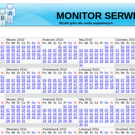
MONITOR SERW
Wyniki tylko dla celów poglądowych.
stworz
Marzec 2010
Kwiecień 2010
Maj 2010
Czerwiec 201
N
Po
Wt
Śr
Cz
Pi
So
N
Po
Wt
Śr
Cz
Pi
So
N
Po
Wt
Śr
Cz
Pi
So
N
Po
Wt
Śr
Cz
07
01
02
03
04
05
06
07
01
02
03
04
01
02
01
02
03
14
08
09
10
11
12
13
14
05
06
07
08
09
10
11
03
04
05
06
07
08
09
07
08
09
10
21
15
16
17
18
19
20
21
12
13
14
15
16
17
18
10
11
12
13
14
15
16
14
15
16
17
28
22
23
24
25
26
27
28
19
20
21
22
23
24
25
17
18
19
20
21
22
23
21
22
23
24
29
30
31
26
27
28
29
30
24
25
26
27
28
29
30
28
29
30
31
Wrzesień 2010
Październik 2010
Listopad 2010
Grudzień 201
N
Po
Wt
Śr
Cz
Pi
So
N
Po
Wt
Śr
Cz
Pi
So
N
Po
Wt
Śr
Cz
Pi
So
N
Po
Wt
Śr
Cz
01
01
02
03
04
05
01
02
03
01
02
03
04
05
06
07
01
02
08
06
07
08
09
10
11
12
04
05
06
07
08
09
10
08
09
10
11
12
13
14
06
07
08
09
15
13
14
15
16
17
18
19
11
12
13
14
15
16
17
15
16
17
18
19
20
21
13
14
15
16
22
20
21
22
23
24
25
26
18
19
20
21
22
23
24
22
23
24
25
26
27
28
20
21
22
23
29
27
28
29
30
25
26
27
28
29
30
31
29
30
27
28
29
30
Marzec 2011
Kwiecień 2011
Maj 2011
Czerwiec 201
N
Po
Wt
Śr
Cz
Pi
So
N
Po
Wt
Śr
Cz
Pi
So
N
Po
Wt
Śr
Cz
Pi
So
N
Po
Wt
Śr
Cz
06
01
02
03
04
05
06
01
02
03
01
01
02
13
07
08
09
10
11
12
13
04
05
06
07
08
09
10
02
03
04
05
06
07
08
06
07
08
09
20
14
15
16
17
18
19
20
11
12
13
14
15
16
17
09
10
11
12
13
14
15
13
14
15
16
27
21
22
23
24
25
26
27
18
19
20
21
22
23
24
16
17
18
19
20
21
22
20
21
22
23
28
29
30
31
25
26
27
28
29
30
23
24
25
26
27
28
29
27
28
29
30
30
31
Wrzesień 2011
Październik 2011
Listopad 2011
Grudzień 201
N
Po
Wt
Śr
Cz
Pi
So
N
Po
Wt
Śr
Cz
Pi
So
N
Po
Wt
Śr
Cz
Pi
So
N
Po
Wt
Śr
Cz