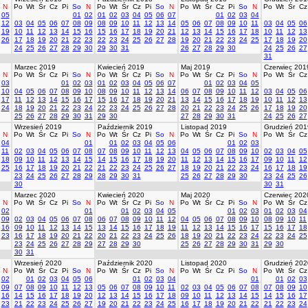
N
Po
Wt
Śr
Cz
Pi
So
N
Po
Wt
Śr
Cz
Pi
So
N
Po
Wt
Śr
Cz
Pi
So
N
Po
Wt
Śr
Cz
05
01
02
01
02
03
04
05
06
07
01
02
03
04
12
03
04
05
06
07
08
09
08
09
10
11
12
13
14
05
06
07
08
09
10
11
03
04
05
06
19
10
11
12
13
14
15
16
15
16
17
18
19
20
21
12
13
14
15
16
17
18
10
11
12
13
26
17
18
19
20
21
22
23
22
23
24
25
26
27
28
19
20
21
22
23
24
25
17
18
19
20
24
25
26
27
28
29
30
29
30
31
26
27
28
29
30
24
25
26
27
31
Marzec 2019
Kwiecień 2019
Maj 2019
Czerwiec 201
N
Po
Wt
Śr
Cz
Pi
So
N
Po
Wt
Śr
Cz
Pi
So
N
Po
Wt
Śr
Cz
Pi
So
N
Po
Wt
Śr
Cz
03
01
02
03
01
02
03
04
05
06
07
01
02
03
04
05
10
04
05
06
07
08
09
10
08
09
10
11
12
13
14
06
07
08
09
10
11
12
03
04
05
06
17
11
12
13
14
15
16
17
15
16
17
18
19
20
21
13
14
15
16
17
18
19
10
11
12
13
24
18
19
20
21
22
23
24
22
23
24
25
26
27
28
20
21
22
23
24
25
26
17
18
19
20
25
26
27
28
29
30
31
29
30
27
28
29
30
31
24
25
26
27
Wrzesień 2019
Październik 2019
Listopad 2019
Grudzień 201
N
Po
Wt
Śr
Cz
Pi
So
N
Po
Wt
Śr
Cz
Pi
So
N
Po
Wt
Śr
Cz
Pi
So
N
Po
Wt
Śr
Cz
04
01
01
02
03
04
05
06
01
02
03
11
02
03
04
05
06
07
08
07
08
09
10
11
12
13
04
05
06
07
08
09
10
02
03
04
05
18
09
10
11
12
13
14
15
14
15
16
17
18
19
20
11
12
13
14
15
16
17
09
10
11
12
25
16
17
18
19
20
21
22
21
22
23
24
25
26
27
18
19
20
21
22
23
24
16
17
18
19
23
24
25
26
27
28
29
28
29
30
31
25
26
27
28
29
30
23
24
25
26
30
30
31
Marzec 2020
Kwiecień 2020
Maj 2020
Czerwiec 202
N
Po
Wt
Śr
Cz
Pi
So
N
Po
Wt
Śr
Cz
Pi
So
N
Po
Wt
Śr
Cz
Pi
So
N
Po
Wt
Śr
Cz
02
01
01
02
03
04
05
01
02
03
01
02
03
04
09
02
03
04
05
06
07
08
06
07
08
09
10
11
12
04
05
06
07
08
09
10
08
09
10
11
16
09
10
11
12
13
14
15
13
14
15
16
17
18
19
11
12
13
14
15
16
17
15
16
17
18
23
16
17
18
19
20
21
22
20
21
22
23
24
25
26
18
19
20
21
22
23
24
22
23
24
25
23
24
25
26
27
28
29
27
28
29
30
25
26
27
28
29
30
31
29
30
30
31
Wrzesień 2020
Październik 2020
Listopad 2020
Grudzień 202
N
Po
Wt
Śr
Cz
Pi
So
N
Po
Wt
Śr
Cz
Pi
So
N
Po
Wt
Śr
Cz
Pi
So
N
Po
Wt
Śr
Cz
02
01
02
03
04
05
06
01
02
03
04
01
01
02
03
09
07
08
09
10
11
12
13
05
06
07
08
09
10
11
02
03
04
05
06
07
08
07
08
09
10
16
14
15
16
17
18
19
20
12
13
14
15
16
17
18
09
10
11
12
13
14
15
14
15
16
17
23
21
22
23
24
25
26
27
19
20
21
22
23
24
25
16
17
18
19
20
21
22
21
22
23
24