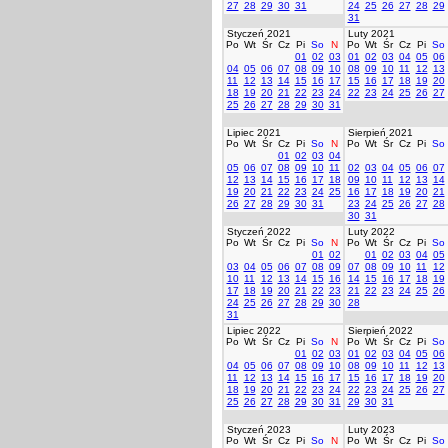
27
28
29
30
31
24
25
26
27
28
29
31
Styczeń 2021
Luty 2021
Po
Wt
Śr
Cz
Pi
So
N
Po
Wt
Śr
Cz
Pi
So
01
02
03
01
02
03
04
05
06
04
05
06
07
08
09
10
08
09
10
11
12
13
11
12
13
14
15
16
17
15
16
17
18
19
20
18
19
20
21
22
23
24
22
23
24
25
26
27
25
26
27
28
29
30
31
Lipiec 2021
Sierpień 2021
Po
Wt
Śr
Cz
Pi
So
N
Po
Wt
Śr
Cz
Pi
So
01
02
03
04
05
06
07
08
09
10
11
02
03
04
05
06
07
12
13
14
15
16
17
18
09
10
11
12
13
14
19
20
21
22
23
24
25
16
17
18
19
20
21
26
27
28
29
30
31
23
24
25
26
27
28
30
31
Styczeń 2022
Luty 2022
Po
Wt
Śr
Cz
Pi
So
N
Po
Wt
Śr
Cz
Pi
So
01
02
01
02
03
04
05
03
04
05
06
07
08
09
07
08
09
10
11
12
10
11
12
13
14
15
16
14
15
16
17
18
19
17
18
19
20
21
22
23
21
22
23
24
25
26
24
25
26
27
28
29
30
28
31
Lipiec 2022
Sierpień 2022
Po
Wt
Śr
Cz
Pi
So
N
Po
Wt
Śr
Cz
Pi
So
01
02
03
01
02
03
04
05
06
04
05
06
07
08
09
10
08
09
10
11
12
13
11
12
13
14
15
16
17
15
16
17
18
19
20
18
19
20
21
22
23
24
22
23
24
25
26
27
25
26
27
28
29
30
31
29
30
31
Styczeń 2023
Luty 2023
Po
Wt
Śr
Cz
Pi
So
N
Po
Wt
Śr
Cz
Pi
So