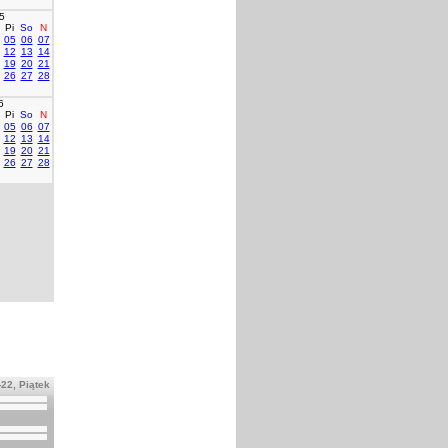
5
Pi
So
N
05
06
07
12
13
14
19
20
21
26
27
28
6
Pi
So
N
05
06
07
12
13
14
19
20
21
26
27
28
22, Piątek