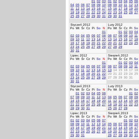
01
02
03
01
02
03
04
05
06
04
05
06
07
08
09
10
08
09
10
11
12
13
11
12
13
14
15
16
17
15
16
17
18
19
20
18
19
20
21
22
23
24
22
23
24
25
26
27
25
26
27
28
29
30
31
29
30
31
Styczeń 2012
Luty 2012
Po
Wt
Śr
Cz
Pi
So
N
Po
Wt
Śr
Cz
Pi
So
01
01
02
03
04
02
03
04
05
06
07
08
06
07
08
09
10
11
09
10
11
12
13
14
15
13
14
15
16
17
18
16
17
18
19
20
21
22
20
21
22
23
24
25
23
24
25
26
27
28
29
27
28
29
30
31
Lipiec 2012
Sierpień 2012
Po
Wt
Śr
Cz
Pi
So
N
Po
Wt
Śr
Cz
Pi
So
01
01
02
03
04
02
03
04
05
06
07
08
06
07
08
09
10
11
09
10
11
12
13
14
15
13
14
15
16
17
18
16
17
18
19
20
21
22
20
21
22
23
24
25
23
24
25
26
27
28
29
27
28
29
30
31
30
31
Styczeń 2013
Luty 2013
Po
Wt
Śr
Cz
Pi
So
N
Po
Wt
Śr
Cz
Pi
So
01
02
03
04
05
06
01
02
07
08
09
10
11
12
13
04
05
06
07
08
09
14
15
16
17
18
19
20
11
12
13
14
15
16
21
22
23
24
25
26
27
18
19
20
21
22
23
28
29
30
31
25
26
27
28
Lipiec 2013
Sierpień 2013
Po
Wt
Śr
Cz
Pi
So
N
Po
Wt
Śr
Cz
Pi
So
01
02
03
04
05
06
07
01
02
03
08
09
10
11
12
13
14
05
06
07
08
09
10
15
16
17
18
19
20
21
12
13
14
15
16
17
22
23
24
25
26
27
28
19
20
21
22
23
24
29
30
31
26
27
28
29
30
31