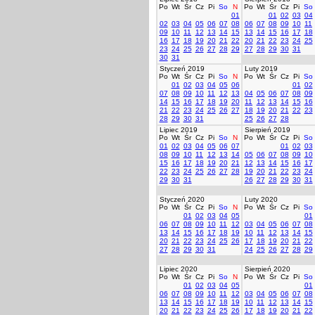
Po
Wt
Śr
Cz
Pi
So
N
Po
Wt
Śr
Cz
Pi
So
01
01
02
03
04
02
03
04
05
06
07
08
06
07
08
09
10
11
09
10
11
12
13
14
15
13
14
15
16
17
18
16
17
18
19
20
21
22
20
21
22
23
24
25
23
24
25
26
27
28
29
27
28
29
30
31
30
31
Styczeń 2019
Luty 2019
Po
Wt
Śr
Cz
Pi
So
N
Po
Wt
Śr
Cz
Pi
So
01
02
03
04
05
06
01
02
07
08
09
10
11
12
13
04
05
06
07
08
09
14
15
16
17
18
19
20
11
12
13
14
15
16
21
22
23
24
25
26
27
18
19
20
21
22
23
28
29
30
31
25
26
27
28
Lipiec 2019
Sierpień 2019
Po
Wt
Śr
Cz
Pi
So
N
Po
Wt
Śr
Cz
Pi
So
01
02
03
04
05
06
07
01
02
03
08
09
10
11
12
13
14
05
06
07
08
09
10
15
16
17
18
19
20
21
12
13
14
15
16
17
22
23
24
25
26
27
28
19
20
21
22
23
24
29
30
31
26
27
28
29
30
31
Styczeń 2020
Luty 2020
Po
Wt
Śr
Cz
Pi
So
N
Po
Wt
Śr
Cz
Pi
So
01
02
03
04
05
01
06
07
08
09
10
11
12
03
04
05
06
07
08
13
14
15
16
17
18
19
10
11
12
13
14
15
20
21
22
23
24
25
26
17
18
19
20
21
22
27
28
29
30
31
24
25
26
27
28
29
Lipiec 2020
Sierpień 2020
Po
Wt
Śr
Cz
Pi
So
N
Po
Wt
Śr
Cz
Pi
So
01
02
03
04
05
01
06
07
08
09
10
11
12
03
04
05
06
07
08
13
14
15
16
17
18
19
10
11
12
13
14
15
20
21
22
23
24
25
26
17
18
19
20
21
22