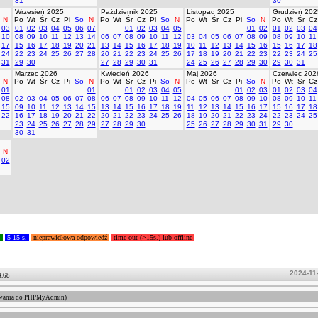
31
30
Wrzesień 2025
Październik 2025
Listopad 2025
Grudzień 202
N
Po
Wt
Śr
Cz
Pi
So
N
Po
Wt
Śr
Cz
Pi
So
N
Po
Wt
Śr
Cz
Pi
So
N
Po
Wt
Śr
Cz
03
01
02
03
04
05
06
07
01
02
03
04
05
01
02
01
02
03
04
10
08
09
10
11
12
13
14
06
07
08
09
10
11
12
03
04
05
06
07
08
09
08
09
10
11
17
15
16
17
18
19
20
21
13
14
15
16
17
18
19
10
11
12
13
14
15
16
15
16
17
18
24
22
23
24
25
26
27
28
20
21
22
23
24
25
26
17
18
19
20
21
22
23
22
23
24
25
31
29
30
27
28
29
30
31
24
25
26
27
28
29
30
29
30
31
Marzec 2026
Kwiecień 2026
Maj 2026
Czerwiec 202
N
Po
Wt
Śr
Cz
Pi
So
N
Po
Wt
Śr
Cz
Pi
So
N
Po
Wt
Śr
Cz
Pi
So
N
Po
Wt
Śr
Cz
01
01
01
02
03
04
05
01
02
03
01
02
03
04
08
02
03
04
05
06
07
08
06
07
08
09
10
11
12
04
05
06
07
08
09
10
08
09
10
11
15
09
10
11
12
13
14
15
13
14
15
16
17
18
19
11
12
13
14
15
16
17
15
16
17
18
22
16
17
18
19
20
21
22
20
21
22
23
24
25
26
18
19
20
21
22
23
24
22
23
24
25
23
24
25
26
27
28
29
27
28
29
30
25
26
27
28
29
30
31
29
30
30
31
N
02
.
5-15 s.
nieprawidłowa odpowiedź
time out (>15s.) lub offline
2024-11-
4.68
ogowania do PHPMyAdmin)