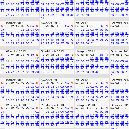
07
01
02
03
04
01
02
01
02
03
04
05
06
01
14
05
06
07
08
09
10
11
03
04
05
06
07
08
09
07
08
09
10
11
12
13
05
06
07
08
21
12
13
14
15
16
17
18
10
11
12
13
14
15
16
14
15
16
17
18
19
20
12
13
14
15
28
19
20
21
22
23
24
25
17
18
19
20
21
22
23
21
22
23
24
25
26
27
19
20
21
22
26
27
28
29
30
24
25
26
27
28
29
30
28
29
30
26
27
28
29
31
Marzec 2012
Kwiecień 2012
Maj 2012
Czerwiec 201
N
Po
Wt
Śr
Cz
Pi
So
N
Po
Wt
Śr
Cz
Pi
So
N
Po
Wt
Śr
Cz
Pi
So
N
Po
Wt
Śr
Cz
05
01
02
03
04
01
01
02
03
04
05
06
12
05
06
07
08
09
10
11
02
03
04
05
06
07
08
07
08
09
10
11
12
13
04
05
06
07
19
12
13
14
15
16
17
18
09
10
11
12
13
14
15
14
15
16
17
18
19
20
11
12
13
14
26
19
20
21
22
23
24
25
16
17
18
19
20
21
22
21
22
23
24
25
26
27
18
19
20
21
26
27
28
29
30
31
23
24
25
26
27
28
29
28
29
30
31
25
26
27
28
30
Wrzesień 2012
Październik 2012
Listopad 2012
Grudzień 201
N
Po
Wt
Śr
Cz
Pi
So
N
Po
Wt
Śr
Cz
Pi
So
N
Po
Wt
Śr
Cz
Pi
So
N
Po
Wt
Śr
Cz
05
01
02
01
02
03
04
05
06
07
01
02
03
04
12
03
04
05
06
07
08
09
08
09
10
11
12
13
14
05
06
07
08
09
10
11
03
04
05
06
19
10
11
12
13
14
15
16
15
16
17
18
19
20
21
12
13
14
15
16
17
18
10
11
12
13
26
17
18
19
20
21
22
23
22
23
24
25
26
27
28
19
20
21
22
23
24
25
17
18
19
20
24
25
26
27
28
29
30
29
30
31
26
27
28
29
30
24
25
26
27
31
Marzec 2013
Kwiecień 2013
Maj 2013
Czerwiec 201
N
Po
Wt
Śr
Cz
Pi
So
N
Po
Wt
Śr
Cz
Pi
So
N
Po
Wt
Śr
Cz
Pi
So
N
Po
Wt
Śr
Cz
03
01
02
03
01
02
03
04
05
06
07
01
02
03
04
05
10
04
05
06
07
08
09
10
08
09
10
11
12
13
14
06
07
08
09
10
11
12
03
04
05
06
17
11
12
13
14
15
16
17
15
16
17
18
19
20
21
13
14
15
16
17
18
19
10
11
12
13
24
18
19
20
21
22
23
24
22
23
24
25
26
27
28
20
21
22
23
24
25
26
17
18
19
20
25
26
27
28
29
30
31
29
30
27
28
29
30
31
24
25
26
27
Wrzesień 2013
Październik 2013
Listopad 2013
Grudzień 201
N
Po
Wt
Śr
Cz
Pi
So
N
Po
Wt
Śr
Cz
Pi
So
N
Po
Wt
Śr
Cz
Pi
So
N
Po
Wt
Śr
Cz
04
01
01
02
03
04
05
06
01
02
03
11
02
03
04
05
06
07
08
07
08
09
10
11
12
13
04
05
06
07
08
09
10
02
03
04
05
18
09
10
11
12
13
14
15
14
15
16
17
18
19
20
11
12
13
14
15
16
17
09
10
11
12
25
16
17
18
19
20
21
22
21
22
23
24
25
26
27
18
19
20
21
22
23
24
16
17
18
19
23
24
25
26
27
28
29
28
29
30
31
25
26
27
28
29
30
23
24
25
26
30
30
31