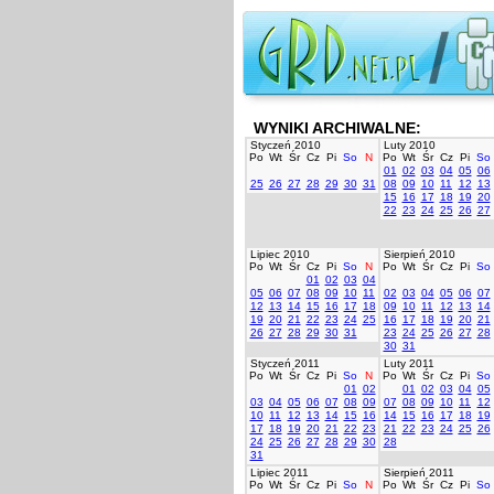
WYNIKI ARCHIWALNE:
Styczeń 2010
Luty 2010
Po
Wt
Śr
Cz
Pi
So
N
Po
Wt
Śr
Cz
Pi
So
01
02
03
04
05
06
25
26
27
28
29
30
31
08
09
10
11
12
13
15
16
17
18
19
20
22
23
24
25
26
27
Lipiec 2010
Sierpień 2010
Po
Wt
Śr
Cz
Pi
So
N
Po
Wt
Śr
Cz
Pi
So
01
02
03
04
05
06
07
08
09
10
11
02
03
04
05
06
07
12
13
14
15
16
17
18
09
10
11
12
13
14
19
20
21
22
23
24
25
16
17
18
19
20
21
26
27
28
29
30
31
23
24
25
26
27
28
30
31
Styczeń 2011
Luty 2011
Po
Wt
Śr
Cz
Pi
So
N
Po
Wt
Śr
Cz
Pi
So
01
02
01
02
03
04
05
03
04
05
06
07
08
09
07
08
09
10
11
12
10
11
12
13
14
15
16
14
15
16
17
18
19
17
18
19
20
21
22
23
21
22
23
24
25
26
24
25
26
27
28
29
30
28
31
Lipiec 2011
Sierpień 2011
Po
Wt
Śr
Cz
Pi
So
N
Po
Wt
Śr
Cz
Pi
So