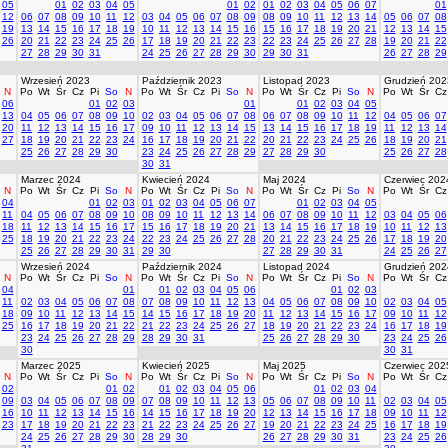
05
01
02
03
04
05
01
02
01
02
03
04
05
06
07
01
12
06
07
08
09
10
11
12
03
04
05
06
07
08
09
08
09
10
11
12
13
14
05
06
07
08
19
13
14
15
16
17
18
19
10
11
12
13
14
15
16
15
16
17
18
19
20
21
12
13
14
15
26
20
21
22
23
24
25
26
17
18
19
20
21
22
23
22
23
24
25
26
27
28
19
20
21
22
27
28
29
30
31
24
25
26
27
28
29
30
29
30
31
26
27
28
29
Wrzesień 2023
Październik 2023
Listopad 2023
Grudzień 202
N
Po
Wt
Śr
Cz
Pi
So
N
Po
Wt
Śr
Cz
Pi
So
N
Po
Wt
Śr
Cz
Pi
So
N
Po
Wt
Śr
Cz
06
01
02
03
01
01
02
03
04
05
13
04
05
06
07
08
09
10
02
03
04
05
06
07
08
06
07
08
09
10
11
12
04
05
06
07
20
11
12
13
14
15
16
17
09
10
11
12
13
14
15
13
14
15
16
17
18
19
11
12
13
14
27
18
19
20
21
22
23
24
16
17
18
19
20
21
22
20
21
22
23
24
25
26
18
19
20
21
25
26
27
28
29
30
23
24
25
26
27
28
29
27
28
29
30
25
26
27
28
30
31
Marzec 2024
Kwiecień 2024
Maj 2024
Czerwiec 202
N
Po
Wt
Śr
Cz
Pi
So
N
Po
Wt
Śr
Cz
Pi
So
N
Po
Wt
Śr
Cz
Pi
So
N
Po
Wt
Śr
Cz
04
01
02
03
01
02
03
04
05
06
07
01
02
03
04
05
11
04
05
06
07
08
09
10
08
09
10
11
12
13
14
06
07
08
09
10
11
12
03
04
05
06
18
11
12
13
14
15
16
17
15
16
17
18
19
20
21
13
14
15
16
17
18
19
10
11
12
13
25
18
19
20
21
22
23
24
22
23
24
25
26
27
28
20
21
22
23
24
25
26
17
18
19
20
25
26
27
28
29
30
31
29
30
27
28
29
30
31
24
25
26
27
Wrzesień 2024
Październik 2024
Listopad 2024
Grudzień 202
N
Po
Wt
Śr
Cz
Pi
So
N
Po
Wt
Śr
Cz
Pi
So
N
Po
Wt
Śr
Cz
Pi
So
N
Po
Wt
Śr
Cz
04
01
01
02
03
04
05
06
01
02
03
11
02
03
04
05
06
07
08
07
08
09
10
11
12
13
04
05
06
07
08
09
10
02
03
04
05
18
09
10
11
12
13
14
15
14
15
16
17
18
19
20
11
12
13
14
15
16
17
09
10
11
12
25
16
17
18
19
20
21
22
21
22
23
24
25
26
27
18
19
20
21
22
23
24
16
17
18
19
23
24
25
26
27
28
29
28
29
30
31
25
26
27
28
29
30
23
24
25
26
30
30
31
Marzec 2025
Kwiecień 2025
Maj 2025
Czerwiec 202
N
Po
Wt
Śr
Cz
Pi
So
N
Po
Wt
Śr
Cz
Pi
So
N
Po
Wt
Śr
Cz
Pi
So
N
Po
Wt
Śr
Cz
02
01
02
01
02
03
04
05
06
01
02
03
04
09
03
04
05
06
07
08
09
07
08
09
10
11
12
13
05
06
07
08
09
10
11
02
03
04
05
16
10
11
12
13
14
15
16
14
15
16
17
18
19
20
12
13
14
15
16
17
18
09
10
11
12
23
17
18
19
20
21
22
23
21
22
23
24
25
26
27
19
20
21
22
23
24
25
16
17
18
19
24
25
26
27
28
29
30
28
29
30
26
27
28
29
30
31
23
24
25
26