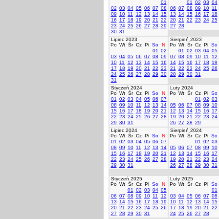
01
01
02
03
04
02
03
04
05
06
07
08
06
07
08
09
10
11
09
10
11
12
13
14
15
13
14
15
16
17
18
16
17
18
19
20
21
22
20
21
22
23
24
25
23
24
25
26
27
28
29
27
28
30
31
Lipiec 2023
Sierpień 2023
Po
Wt
Śr
Cz
Pi
So
N
Po
Wt
Śr
Cz
Pi
So
01
02
01
02
03
04
05
03
04
05
06
07
08
09
07
08
09
10
11
12
10
11
12
13
14
15
16
14
15
16
17
18
19
17
18
19
20
21
22
23
21
22
23
24
25
26
24
25
26
27
28
29
30
28
29
30
31
31
Styczeń 2024
Luty 2024
Po
Wt
Śr
Cz
Pi
So
N
Po
Wt
Śr
Cz
Pi
So
01
02
03
04
05
06
07
01
02
03
08
09
10
11
12
13
14
05
06
07
08
09
10
15
16
17
18
19
20
21
12
13
14
15
16
17
22
23
24
25
26
27
28
19
20
21
22
23
24
29
30
31
26
27
28
29
Lipiec 2024
Sierpień 2024
Po
Wt
Śr
Cz
Pi
So
N
Po
Wt
Śr
Cz
Pi
So
01
02
03
04
05
06
07
01
02
03
08
09
10
11
12
13
14
05
06
07
08
09
10
15
16
17
18
19
20
21
12
13
14
15
16
17
22
23
24
25
26
27
28
19
20
21
22
23
24
29
30
31
26
27
28
29
30
31
Styczeń 2025
Luty 2025
Po
Wt
Śr
Cz
Pi
So
N
Po
Wt
Śr
Cz
Pi
So
01
02
03
04
05
01
06
07
08
09
10
11
12
03
04
05
06
07
08
13
14
15
16
17
18
19
10
11
12
13
14
15
20
21
22
23
24
25
26
17
18
19
20
21
22
27
28
29
30
31
24
25
26
27
28