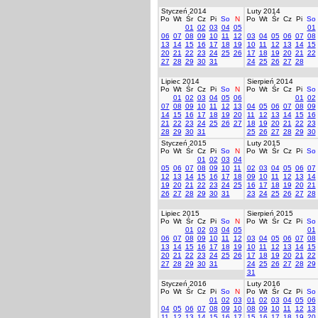
Styczeń 2014
Luty 2014
Po
Wt
Śr
Cz
Pi
So
N
Po
Wt
Śr
Cz
Pi
So
01
02
03
04
05
01
06
07
08
09
10
11
12
03
04
05
06
07
08
13
14
15
16
17
18
19
10
11
12
13
14
15
20
21
22
23
24
25
26
17
18
19
20
21
22
27
28
29
30
31
24
25
26
27
28
Lipiec 2014
Sierpień 2014
Po
Wt
Śr
Cz
Pi
So
N
Po
Wt
Śr
Cz
Pi
So
01
02
03
04
05
06
01
02
07
08
09
10
11
12
13
04
05
06
07
08
09
14
15
16
17
18
19
20
11
12
13
14
15
16
21
22
23
24
25
26
27
18
19
20
21
22
23
28
29
30
31
25
26
27
28
29
30
Styczeń 2015
Luty 2015
Po
Wt
Śr
Cz
Pi
So
N
Po
Wt
Śr
Cz
Pi
So
01
02
03
04
05
06
07
08
09
10
11
02
03
04
05
06
07
12
13
14
15
16
17
18
09
10
11
12
13
14
19
20
21
22
23
24
25
16
17
18
19
20
21
26
27
28
29
30
31
23
24
25
26
27
28
Lipiec 2015
Sierpień 2015
Po
Wt
Śr
Cz
Pi
So
N
Po
Wt
Śr
Cz
Pi
So
01
02
03
04
05
01
06
07
08
09
10
11
12
03
04
05
06
07
08
13
14
15
16
17
18
19
10
11
12
13
14
15
20
21
22
23
24
25
26
17
18
19
20
21
22
27
28
29
30
31
24
25
26
27
28
29
31
Styczeń 2016
Luty 2016
Po
Wt
Śr
Cz
Pi
So
N
Po
Wt
Śr
Cz
Pi
So
01
02
03
01
02
03
04
05
06
04
05
06
07
08
09
10
08
09
10
11
12
13
11
12
13
14
15
16
17
15
16
17
18
19
20