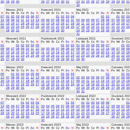
30
28
29
30
26
27
28
29
30
31
23
24
25
26
27
28
29
28
29
30
31
30
Marzec 2021
Kwiecień 2021
Maj 2021
Czerwiec 202
N
Po
Wt
Śr
Cz
Pi
So
N
Po
Wt
Śr
Cz
Pi
So
N
Po
Wt
Śr
Cz
Pi
So
N
Po
Wt
Śr
Cz
07
01
02
03
04
05
06
07
01
02
03
04
01
02
01
02
03
14
08
09
10
11
12
13
14
05
06
07
08
09
10
11
03
04
05
06
07
08
09
07
08
09
10
21
15
16
17
18
19
20
21
12
13
14
15
16
17
18
10
11
12
13
14
15
16
14
15
16
17
28
22
23
24
25
26
27
28
19
20
21
22
23
24
25
17
18
19
20
21
22
23
21
22
23
24
29
30
31
26
27
28
29
30
24
25
26
27
28
29
30
28
29
30
31
Wrzesień 2021
Październik 2021
Listopad 2021
Grudzień 202
N
Po
Wt
Śr
Cz
Pi
So
N
Po
Wt
Śr
Cz
Pi
So
N
Po
Wt
Śr
Cz
Pi
So
N
Po
Wt
Śr
Cz
01
01
02
03
04
05
01
02
03
01
02
03
04
05
06
07
01
02
08
06
07
08
09
10
11
12
04
05
06
07
08
09
10
08
09
10
11
12
13
14
06
07
08
09
15
13
14
15
16
17
18
19
11
12
13
14
15
16
17
15
16
17
18
19
20
21
13
14
15
16
22
20
21
22
23
24
25
26
18
19
20
21
22
23
24
22
23
24
25
26
27
28
20
21
22
23
29
27
28
29
30
25
26
27
28
29
30
31
29
30
27
28
29
30
Marzec 2022
Kwiecień 2022
Maj 2022
Czerwiec 202
N
Po
Wt
Śr
Cz
Pi
So
N
Po
Wt
Śr
Cz
Pi
So
N
Po
Wt
Śr
Cz
Pi
So
N
Po
Wt
Śr
Cz
06
01
02
03
04
05
06
01
02
03
01
01
02
13
07
08
09
10
11
12
13
04
05
06
07
08
09
10
02
03
04
05
06
07
08
06
07
08
09
20
14
15
16
17
18
19
20
11
12
13
14
15
16
17
09
10
11
12
13
14
15
13
14
15
16
27
21
22
23
24
25
26
27
18
19
20
21
22
23
24
16
17
18
19
20
21
22
20
21
22
23
28
29
30
31
25
26
27
28
29
30
23
24
25
26
27
28
29
27
28
29
30
30
31
Wrzesień 2022
Październik 2022
Listopad 2022
Grudzień 202
N
Po
Wt
Śr
Cz
Pi
So
N
Po
Wt
Śr
Cz
Pi
So
N
Po
Wt
Śr
Cz
Pi
So
N
Po
Wt
Śr
Cz
07
01
02
03
04
01
02
01
02
03
04
05
06
01
14
05
06
07
08
09
10
11
03
04
05
06
07
08
09
07
08
09
10
11
12
13
05
06
07
08
21
12
13
14
15
16
17
18
10
11
12
13
14
15
16
14
15
16
17
18
19
20
12
13
14
15
28
19
20
21
22
23
24
25
17
18
19
20
21
22
23
21
22
23
24
25
26
27
19
20
21
22
26
27
28
29
30
24
25
26
27
28
29
30
28
29
30
26
27
28
29
31
Marzec 2023
Kwiecień 2023
Maj 2023
Czerwiec 202
N
Po
Wt
Śr
Cz
Pi
So
N
Po
Wt
Śr
Cz
Pi
So
N
Po
Wt
Śr
Cz
Pi
So
N
Po
Wt
Śr
Cz