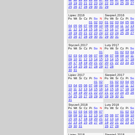
18
19
20
21
22
23
24
22
23
24
25
26
27
25
26
27
28
29
30
31
29
Lipiec 2016
Sierpień 2016
Po
Wt
Śr
Cz
Pi
So
N
Po
Wt
Śr
Cz
Pi
So
01
02
03
01
02
03
04
05
06
04
05
06
07
08
09
10
08
09
10
11
12
13
11
12
13
14
15
16
17
15
16
17
18
19
20
18
19
20
21
22
23
24
22
23
24
25
26
27
25
26
27
28
29
30
31
29
30
31
Styczeń 2017
Luty 2017
Po
Wt
Śr
Cz
Pi
So
N
Po
Wt
Śr
Cz
Pi
So
01
01
02
03
04
02
03
04
05
06
07
08
06
07
08
09
10
11
09
10
11
12
13
14
15
13
14
15
16
17
18
16
17
18
19
20
21
22
20
21
22
23
24
25
23
24
25
26
27
28
29
27
28
30
31
Lipiec 2017
Sierpień 2017
Po
Wt
Śr
Cz
Pi
So
N
Po
Wt
Śr
Cz
Pi
So
01
02
01
02
03
04
05
03
04
05
06
07
08
09
07
08
09
10
11
12
10
11
12
13
14
15
16
14
15
16
17
18
19
17
18
19
20
21
22
23
21
22
23
24
25
26
24
25
26
27
28
29
30
28
29
30
31
31
Styczeń 2018
Luty 2018
Po
Wt
Śr
Cz
Pi
So
N
Po
Wt
Śr
Cz
Pi
So
01
02
03
04
05
06
07
01
02
03
08
09
10
11
12
13
14
05
06
07
08
09
10
15
16
17
18
19
20
21
12
13
14
15
16
17
22
23
24
25
26
27
28
19
20
21
22
23
24
29
30
31
26
27
28
Lipiec 2018
Sierpień 2018