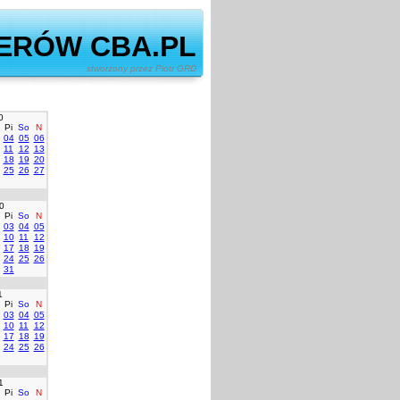
ERÓW CBA.PL
ony przez Piotr GRD
0
Pi
So
N
04
05
06
11
12
13
18
19
20
25
26
27
0
Pi
So
N
03
04
05
10
11
12
17
18
19
24
25
26
31
1
Pi
So
N
03
04
05
10
11
12
17
18
19
24
25
26
1
Pi
So
N