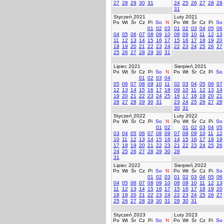
27
28
29
30
31
24
25
26
27
28
29
31
Styczeń 2021
Luty 2021
Po
Wt
Śr
Cz
Pi
So
N
Po
Wt
Śr
Cz
Pi
So
01
02
03
01
02
03
04
05
06
04
05
06
07
08
09
10
08
09
10
11
12
13
11
12
13
14
15
16
17
15
16
17
18
19
20
18
19
20
21
22
23
24
22
23
24
25
26
27
25
26
27
28
29
30
31
Lipiec 2021
Sierpień 2021
Po
Wt
Śr
Cz
Pi
So
N
Po
Wt
Śr
Cz
Pi
So
01
02
03
04
05
06
07
08
09
10
11
02
03
04
05
06
07
12
13
14
15
16
17
18
09
10
11
12
13
14
19
20
21
22
23
24
25
16
17
18
19
20
21
26
27
28
29
30
31
23
24
25
26
27
28
30
31
Styczeń 2022
Luty 2022
Po
Wt
Śr
Cz
Pi
So
N
Po
Wt
Śr
Cz
Pi
So
01
02
01
02
03
04
05
03
04
05
06
07
08
09
07
08
09
10
11
12
10
11
12
13
14
15
16
14
15
16
17
18
19
17
18
19
20
21
22
23
21
22
23
24
25
26
24
25
26
27
28
29
30
28
31
Lipiec 2022
Sierpień 2022
Po
Wt
Śr
Cz
Pi
So
N
Po
Wt
Śr
Cz
Pi
So
01
02
03
01
02
03
04
05
06
04
05
06
07
08
09
10
08
09
10
11
12
13
11
12
13
14
15
16
17
15
16
17
18
19
20
18
19
20
21
22
23
24
22
23
24
25
26
27
25
26
27
28
29
30
31
29
30
31
Styczeń 2023
Luty 2023
Po
Wt
Śr
Cz
Pi
So
N
Po
Wt
Śr
Cz
Pi
So