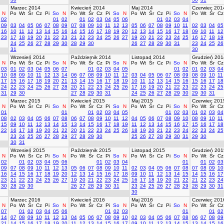
Marzec 2014
Kwiecień 2014
Maj 2014
Czerwiec 201
N
Po
Wt
Śr
Cz
Pi
So
N
Po
Wt
Śr
Cz
Pi
So
N
Po
Wt
Śr
Cz
Pi
So
N
Po
Wt
Śr
Cz
02
01
02
01
02
03
04
05
06
01
02
03
04
09
03
04
05
06
07
08
09
07
08
09
10
11
12
13
05
06
07
08
09
10
11
02
03
04
05
16
10
11
12
13
14
15
16
14
15
16
17
18
19
20
12
13
14
15
16
17
18
09
10
11
12
23
17
18
19
20
21
22
23
21
22
23
24
25
26
27
19
20
21
22
23
24
25
16
17
18
19
24
25
26
27
28
29
30
28
29
30
26
27
28
29
30
31
23
24
25
26
31
30
Wrzesień 2014
Październik 2014
Listopad 2014
Grudzień 201
N
Po
Wt
Śr
Cz
Pi
So
N
Po
Wt
Śr
Cz
Pi
So
N
Po
Wt
Śr
Cz
Pi
So
N
Po
Wt
Śr
Cz
03
01
02
03
04
05
06
07
01
02
03
04
05
01
02
01
02
03
04
10
08
09
10
11
12
13
14
06
07
08
09
10
11
12
03
04
05
06
07
08
09
08
09
10
11
17
15
16
17
18
19
20
21
13
14
15
16
17
18
19
10
11
12
13
14
15
16
15
16
17
18
24
22
23
24
25
26
27
28
20
21
22
23
24
25
26
17
18
19
20
21
22
23
22
23
24
25
31
29
30
27
28
29
30
31
24
25
26
27
28
29
30
29
30
31
Marzec 2015
Kwiecień 2015
Maj 2015
Czerwiec 201
N
Po
Wt
Śr
Cz
Pi
So
N
Po
Wt
Śr
Cz
Pi
So
N
Po
Wt
Śr
Cz
Pi
So
N
Po
Wt
Śr
Cz
01
01
01
02
03
04
05
01
02
03
01
02
03
04
08
02
03
04
05
06
07
08
06
07
08
09
10
11
12
04
05
06
07
08
09
10
08
09
10
11
15
09
10
11
12
13
14
15
13
14
15
16
17
18
19
11
12
13
14
15
16
17
15
16
17
18
22
16
17
18
19
20
21
22
20
21
22
23
24
25
26
18
19
20
21
22
23
24
22
23
24
25
23
24
25
26
27
28
29
27
28
29
30
25
26
27
28
29
30
31
29
30
30
31
Wrzesień 2015
Październik 2015
Listopad 2015
Grudzień 201
N
Po
Wt
Śr
Cz
Pi
So
N
Po
Wt
Śr
Cz
Pi
So
N
Po
Wt
Śr
Cz
Pi
So
N
Po
Wt
Śr
Cz
02
01
02
03
04
05
06
01
02
03
04
01
01
02
03
09
07
08
09
10
11
12
13
05
06
07
08
09
10
11
02
03
04
05
06
07
08
07
08
09
10
16
14
15
16
17
18
19
20
12
13
14
15
16
17
18
09
10
11
12
13
14
15
14
15
16
17
23
21
22
23
24
25
26
27
19
20
21
22
23
24
25
16
17
18
19
20
21
22
21
22
23
24
30
28
29
30
26
27
28
29
30
31
23
24
25
26
27
28
29
28
29
30
31
30
Marzec 2016
Kwiecień 2016
Maj 2016
Czerwiec 201
N
Po
Wt
Śr
Cz
Pi
So
N
Po
Wt
Śr
Cz
Pi
So
N
Po
Wt
Śr
Cz
Pi
So
N
Po
Wt
Śr
Cz
07
01
02
03
04
05
06
01
02
03
01
01
02
14
07
08
09
10
11
12
13
04
05
06
07
08
09
10
02
03
04
05
06
07
08
06
07
08
09
21
14
15
16
17
18
19
20
11
12
13
14
15
16
17
09
10
11
12
13
14
15
13
14
15
16