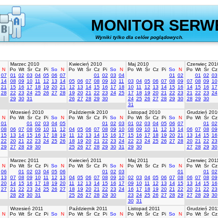
MONITOR SERW
Wyniki tylko dla celów poglądowych.
stworz
Marzec 2010
Kwiecień 2010
Maj 2010
Czerwiec 201
N
Po
Wt
Śr
Cz
Pi
So
N
Po
Wt
Śr
Cz
Pi
So
N
Po
Wt
Śr
Cz
Pi
So
N
Po
Wt
Śr
Cz
07
01
02
03
04
05
06
07
01
02
03
04
01
02
01
02
03
14
08
09
10
11
12
13
14
05
06
07
08
09
10
11
03
04
05
06
07
08
09
07
08
09
10
21
15
16
17
18
19
20
21
12
13
14
15
16
17
18
10
11
12
13
14
15
16
14
15
16
17
28
22
23
24
25
26
27
28
19
20
21
22
23
24
25
17
18
19
20
21
22
23
21
22
23
24
29
30
31
26
27
28
29
30
24
25
26
27
28
29
30
28
29
30
31
Wrzesień 2010
Październik 2010
Listopad 2010
Grudzień 201
N
Po
Wt
Śr
Cz
Pi
So
N
Po
Wt
Śr
Cz
Pi
So
N
Po
Wt
Śr
Cz
Pi
So
N
Po
Wt
Śr
Cz
01
01
02
03
04
05
01
02
03
01
02
03
04
05
06
07
01
02
08
06
07
08
09
10
11
12
04
05
06
07
08
09
10
08
09
10
11
12
13
14
06
07
08
09
15
13
14
15
16
17
18
19
11
12
13
14
15
16
17
15
16
17
18
19
20
21
13
14
15
16
22
20
21
22
23
24
25
26
18
19
20
21
22
23
24
22
23
24
25
26
27
28
20
21
22
23
29
27
28
29
30
25
26
27
28
29
30
31
29
30
27
28
29
30
Marzec 2011
Kwiecień 2011
Maj 2011
Czerwiec 201
N
Po
Wt
Śr
Cz
Pi
So
N
Po
Wt
Śr
Cz
Pi
So
N
Po
Wt
Śr
Cz
Pi
So
N
Po
Wt
Śr
Cz
06
01
02
03
04
05
06
01
02
03
01
01
02
13
07
08
09
10
11
12
13
04
05
06
07
08
09
10
02
03
04
05
06
07
08
06
07
08
09
20
14
15
16
17
18
19
20
11
12
13
14
15
16
17
09
10
11
12
13
14
15
13
14
15
16
27
21
22
23
24
25
26
27
18
19
20
21
22
23
24
16
17
18
19
20
21
22
20
21
22
23
28
29
30
31
25
26
27
28
29
30
23
24
25
26
27
28
29
27
28
29
30
30
31
Wrzesień 2011
Październik 2011
Listopad 2011
Grudzień 201
N
Po
Wt
Śr
Cz
Pi
So
N
Po
Wt
Śr
Cz
Pi
So
N
Po
Wt
Śr
Cz
Pi
So
N
Po
Wt
Śr
Cz