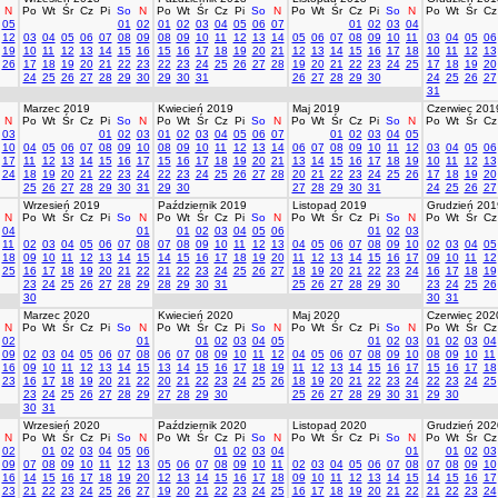
N
Po
Wt
Śr
Cz
Pi
So
N
Po
Wt
Śr
Cz
Pi
So
N
Po
Wt
Śr
Cz
Pi
So
N
Po
Wt
Śr
Cz
05
01
02
01
02
03
04
05
06
07
01
02
03
04
12
03
04
05
06
07
08
09
08
09
10
11
12
13
14
05
06
07
08
09
10
11
03
04
05
06
19
10
11
12
13
14
15
16
15
16
17
18
19
20
21
12
13
14
15
16
17
18
10
11
12
13
26
17
18
19
20
21
22
23
22
23
24
25
26
27
28
19
20
21
22
23
24
25
17
18
19
20
24
25
26
27
28
29
30
29
30
31
26
27
28
29
30
24
25
26
27
31
Marzec 2019
Kwiecień 2019
Maj 2019
Czerwiec 201
N
Po
Wt
Śr
Cz
Pi
So
N
Po
Wt
Śr
Cz
Pi
So
N
Po
Wt
Śr
Cz
Pi
So
N
Po
Wt
Śr
Cz
03
01
02
03
01
02
03
04
05
06
07
01
02
03
04
05
10
04
05
06
07
08
09
10
08
09
10
11
12
13
14
06
07
08
09
10
11
12
03
04
05
06
17
11
12
13
14
15
16
17
15
16
17
18
19
20
21
13
14
15
16
17
18
19
10
11
12
13
24
18
19
20
21
22
23
24
22
23
24
25
26
27
28
20
21
22
23
24
25
26
17
18
19
20
25
26
27
28
29
30
31
29
30
27
28
29
30
31
24
25
26
27
Wrzesień 2019
Październik 2019
Listopad 2019
Grudzień 201
N
Po
Wt
Śr
Cz
Pi
So
N
Po
Wt
Śr
Cz
Pi
So
N
Po
Wt
Śr
Cz
Pi
So
N
Po
Wt
Śr
Cz
04
01
01
02
03
04
05
06
01
02
03
11
02
03
04
05
06
07
08
07
08
09
10
11
12
13
04
05
06
07
08
09
10
02
03
04
05
18
09
10
11
12
13
14
15
14
15
16
17
18
19
20
11
12
13
14
15
16
17
09
10
11
12
25
16
17
18
19
20
21
22
21
22
23
24
25
26
27
18
19
20
21
22
23
24
16
17
18
19
23
24
25
26
27
28
29
28
29
30
31
25
26
27
28
29
30
23
24
25
26
30
30
31
Marzec 2020
Kwiecień 2020
Maj 2020
Czerwiec 202
N
Po
Wt
Śr
Cz
Pi
So
N
Po
Wt
Śr
Cz
Pi
So
N
Po
Wt
Śr
Cz
Pi
So
N
Po
Wt
Śr
Cz
02
01
01
02
03
04
05
01
02
03
01
02
03
04
09
02
03
04
05
06
07
08
06
07
08
09
10
11
12
04
05
06
07
08
09
10
08
09
10
11
16
09
10
11
12
13
14
15
13
14
15
16
17
18
19
11
12
13
14
15
16
17
15
16
17
18
23
16
17
18
19
20
21
22
20
21
22
23
24
25
26
18
19
20
21
22
23
24
22
23
24
25
23
24
25
26
27
28
29
27
28
29
30
25
26
27
28
29
30
31
29
30
30
31
Wrzesień 2020
Październik 2020
Listopad 2020
Grudzień 202
N
Po
Wt
Śr
Cz
Pi
So
N
Po
Wt
Śr
Cz
Pi
So
N
Po
Wt
Śr
Cz
Pi
So
N
Po
Wt
Śr
Cz
02
01
02
03
04
05
06
01
02
03
04
01
01
02
03
09
07
08
09
10
11
12
13
05
06
07
08
09
10
11
02
03
04
05
06
07
08
07
08
09
10
16
14
15
16
17
18
19
20
12
13
14
15
16
17
18
09
10
11
12
13
14
15
14
15
16
17
23
21
22
23
24
25
26
27
19
20
21
22
23
24
25
16
17
18
19
20
21
22
21
22
23
24