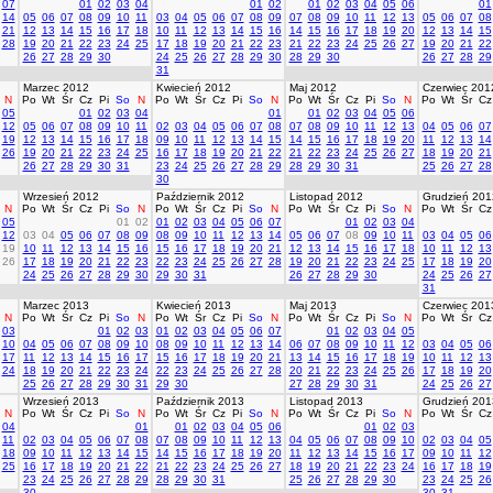
07
01
02
03
04
01
02
01
02
03
04
05
06
01
14
05
06
07
08
09
10
11
03
04
05
06
07
08
09
07
08
09
10
11
12
13
05
06
07
08
21
12
13
14
15
16
17
18
10
11
12
13
14
15
16
14
15
16
17
18
19
20
12
13
14
15
28
19
20
21
22
23
24
25
17
18
19
20
21
22
23
21
22
23
24
25
26
27
19
20
21
22
26
27
28
29
30
24
25
26
27
28
29
30
28
29
30
26
27
28
29
31
Marzec 2012
Kwiecień 2012
Maj 2012
Czerwiec 201
N
Po
Wt
Śr
Cz
Pi
So
N
Po
Wt
Śr
Cz
Pi
So
N
Po
Wt
Śr
Cz
Pi
So
N
Po
Wt
Śr
Cz
05
01
02
03
04
01
01
02
03
04
05
06
12
05
06
07
08
09
10
11
02
03
04
05
06
07
08
07
08
09
10
11
12
13
04
05
06
07
19
12
13
14
15
16
17
18
09
10
11
12
13
14
15
14
15
16
17
18
19
20
11
12
13
14
26
19
20
21
22
23
24
25
16
17
18
19
20
21
22
21
22
23
24
25
26
27
18
19
20
21
26
27
28
29
30
31
23
24
25
26
27
28
29
28
29
30
31
25
26
27
28
30
Wrzesień 2012
Październik 2012
Listopad 2012
Grudzień 201
N
Po
Wt
Śr
Cz
Pi
So
N
Po
Wt
Śr
Cz
Pi
So
N
Po
Wt
Śr
Cz
Pi
So
N
Po
Wt
Śr
Cz
05
01
02
01
02
03
04
05
06
07
01
02
03
04
12
03
04
05
06
07
08
09
08
09
10
11
12
13
14
05
06
07
08
09
10
11
03
04
05
06
19
10
11
12
13
14
15
16
15
16
17
18
19
20
21
12
13
14
15
16
17
18
10
11
12
13
26
17
18
19
20
21
22
23
22
23
24
25
26
27
28
19
20
21
22
23
24
25
17
18
19
20
24
25
26
27
28
29
30
29
30
31
26
27
28
29
30
24
25
26
27
31
Marzec 2013
Kwiecień 2013
Maj 2013
Czerwiec 201
N
Po
Wt
Śr
Cz
Pi
So
N
Po
Wt
Śr
Cz
Pi
So
N
Po
Wt
Śr
Cz
Pi
So
N
Po
Wt
Śr
Cz
03
01
02
03
01
02
03
04
05
06
07
01
02
03
04
05
10
04
05
06
07
08
09
10
08
09
10
11
12
13
14
06
07
08
09
10
11
12
03
04
05
06
17
11
12
13
14
15
16
17
15
16
17
18
19
20
21
13
14
15
16
17
18
19
10
11
12
13
24
18
19
20
21
22
23
24
22
23
24
25
26
27
28
20
21
22
23
24
25
26
17
18
19
20
25
26
27
28
29
30
31
29
30
27
28
29
30
31
24
25
26
27
Wrzesień 2013
Październik 2013
Listopad 2013
Grudzień 201
N
Po
Wt
Śr
Cz
Pi
So
N
Po
Wt
Śr
Cz
Pi
So
N
Po
Wt
Śr
Cz
Pi
So
N
Po
Wt
Śr
Cz
04
01
01
02
03
04
05
06
01
02
03
11
02
03
04
05
06
07
08
07
08
09
10
11
12
13
04
05
06
07
08
09
10
02
03
04
05
18
09
10
11
12
13
14
15
14
15
16
17
18
19
20
11
12
13
14
15
16
17
09
10
11
12
25
16
17
18
19
20
21
22
21
22
23
24
25
26
27
18
19
20
21
22
23
24
16
17
18
19
23
24
25
26
27
28
29
28
29
30
31
25
26
27
28
29
30
23
24
25
26
30
30
31