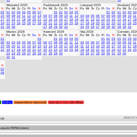
31
30
Wrzesień 2025
Październik 2025
Listopad 2025
Grudzień 202
N
Po
Wt
Śr
Cz
Pi
So
N
Po
Wt
Śr
Cz
Pi
So
N
Po
Wt
Śr
Cz
Pi
So
N
Po
Wt
Śr
Cz
03
01
02
03
04
05
06
07
01
02
03
04
05
01
02
01
02
03
04
10
08
09
10
11
12
13
14
06
07
08
09
10
11
12
03
04
05
06
07
08
09
08
09
10
11
17
15
16
17
18
19
20
21
13
14
15
16
17
18
19
10
11
12
13
14
15
16
15
16
17
18
24
22
23
24
25
26
27
28
20
21
22
23
24
25
26
17
18
19
20
21
22
23
22
23
24
25
31
29
30
27
28
29
30
31
24
25
26
27
28
29
30
29
30
31
Marzec 2026
Kwiecień 2026
Maj 2026
Czerwiec 202
N
Po
Wt
Śr
Cz
Pi
So
N
Po
Wt
Śr
Cz
Pi
So
N
Po
Wt
Śr
Cz
Pi
So
N
Po
Wt
Śr
Cz
01
01
01
02
03
04
05
01
02
03
01
02
03
04
08
02
03
04
05
06
07
08
06
07
08
09
10
11
12
04
05
06
07
08
09
10
08
09
10
11
15
09
10
11
12
13
14
15
13
14
15
16
17
18
19
11
12
13
14
15
16
17
15
16
17
18
22
16
17
18
19
20
21
22
20
21
22
23
24
25
26
18
19
20
21
22
23
24
22
23
24
25
23
24
25
26
27
28
29
27
28
29
30
25
26
27
28
29
30
31
29
30
30
31
N
02
09
.
5-15 s.
nieprawidłowa odpowiedź
time out (>15s.) lub offline
2025-07-
4.68
ogowania do PHPMyAdmin)