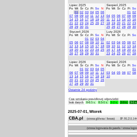
Lipiec 2025
Sierpień 2025
Po
Wt
Śr
Cz
Pi
So
N
Po
Wt
Śr
Cz
Pi
So
01
02
03
04
05
06
01
02
07
08
09
10
11
12
13
04
05
06
07
08
09
14
15
16
17
18
19
20
11
12
13
14
15
16
21
22
23
24
25
26
27
18
19
20
21
22
23
28
29
30
31
25
26
27
28
29
30
Styczeń 2026
Luty 2026
Po
Wt
Śr
Cz
Pi
So
N
Po
Wt
Śr
Cz
Pi
So
01
02
03
04
05
06
07
08
09
10
11
02
03
04
05
06
07
12
13
14
15
16
17
18
09
10
11
12
13
14
19
20
21
22
23
24
25
16
17
18
19
20
21
26
27
28
29
30
31
23
24
25
26
27
28
Lipiec 2026
Sierpień 2026
Po
Wt
Śr
Cz
Pi
So
N
Po
Wt
Śr
Cz
Pi
So
01
02
03
04
05
01
06
07
08
09
10
11
12
03
04
05
06
07
08
13
14
15
16
17
18
19
10
20
21
22
23
24
25
26
27
28
29
30
31
Ostatnie 24 godziny
Czas uzyskania prawidłowej odpowiedzi:
brak danych
0-0.5 s.
0.5-1 s.
1-2 s.
2-3 s.
3-5 s
2025-07-01, Wtorek
CBA.pl
(strona główna / forum) IP: 95.211.14
(strona logowania do panelu / strona l