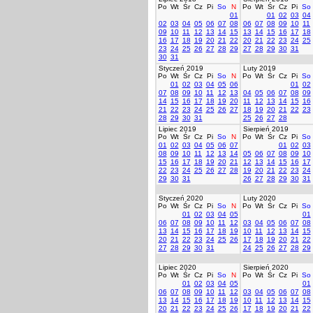
Po
Wt
Śr
Cz
Pi
So
N
Po
Wt
Śr
Cz
Pi
So
01
01
02
03
04
02
03
04
05
06
07
08
06
07
08
09
10
11
09
10
11
12
13
14
15
13
14
15
16
17
18
16
17
18
19
20
21
22
20
21
22
23
24
25
23
24
25
26
27
28
29
27
28
29
30
31
30
31
Styczeń 2019
Luty 2019
Po
Wt
Śr
Cz
Pi
So
N
Po
Wt
Śr
Cz
Pi
So
01
02
03
04
05
06
01
02
07
08
09
10
11
12
13
04
05
06
07
08
09
14
15
16
17
18
19
20
11
12
13
14
15
16
21
22
23
24
25
26
27
18
19
20
21
22
23
28
29
30
31
25
26
27
28
Lipiec 2019
Sierpień 2019
Po
Wt
Śr
Cz
Pi
So
N
Po
Wt
Śr
Cz
Pi
So
01
02
03
04
05
06
07
01
02
03
08
09
10
11
12
13
14
05
06
07
08
09
10
15
16
17
18
19
20
21
12
13
14
15
16
17
22
23
24
25
26
27
28
19
20
21
22
23
24
29
30
31
26
27
28
29
30
31
Styczeń 2020
Luty 2020
Po
Wt
Śr
Cz
Pi
So
N
Po
Wt
Śr
Cz
Pi
So
01
02
03
04
05
01
06
07
08
09
10
11
12
03
04
05
06
07
08
13
14
15
16
17
18
19
10
11
12
13
14
15
20
21
22
23
24
25
26
17
18
19
20
21
22
27
28
29
30
31
24
25
26
27
28
29
Lipiec 2020
Sierpień 2020
Po
Wt
Śr
Cz
Pi
So
N
Po
Wt
Śr
Cz
Pi
So
01
02
03
04
05
01
06
07
08
09
10
11
12
03
04
05
06
07
08
13
14
15
16
17
18
19
10
11
12
13
14
15
20
21
22
23
24
25
26
17
18
19
20
21
22