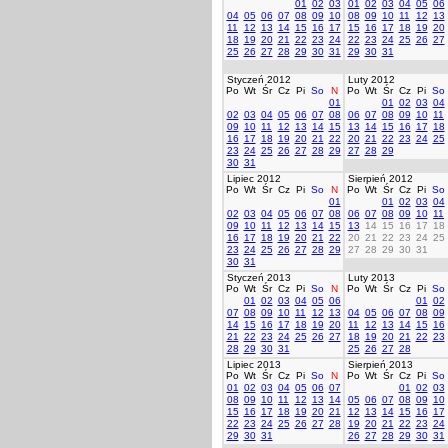
01
02
03
01
02
03
04
05
06
04
05
06
07
08
09
10
08
09
10
11
12
13
11
12
13
14
15
16
17
15
16
17
18
19
20
18
19
20
21
22
23
24
22
23
24
25
26
27
25
26
27
28
29
30
31
29
30
31
Styczeń 2012
Luty 2012
Po
Wt
Śr
Cz
Pi
So
N
Po
Wt
Śr
Cz
Pi
So
01
01
02
03
04
02
03
04
05
06
07
08
06
07
08
09
10
11
09
10
11
12
13
14
15
13
14
15
16
17
18
16
17
18
19
20
21
22
20
21
22
23
24
25
23
24
25
26
27
28
29
27
28
29
30
31
Lipiec 2012
Sierpień 2012
Po
Wt
Śr
Cz
Pi
So
N
Po
Wt
Śr
Cz
Pi
So
01
01
02
03
04
02
03
04
05
06
07
08
06
07
08
09
10
11
09
10
11
12
13
14
15
13
14
15
16
17
18
16
17
18
19
20
21
22
20
21
22
23
24
25
23
24
25
26
27
28
29
27
28
29
30
31
30
31
Styczeń 2013
Luty 2013
Po
Wt
Śr
Cz
Pi
So
N
Po
Wt
Śr
Cz
Pi
So
01
02
03
04
05
06
01
02
07
08
09
10
11
12
13
04
05
06
07
08
09
14
15
16
17
18
19
20
11
12
13
14
15
16
21
22
23
24
25
26
27
18
19
20
21
22
23
28
29
30
31
25
26
27
28
Lipiec 2013
Sierpień 2013
Po
Wt
Śr
Cz
Pi
So
N
Po
Wt
Śr
Cz
Pi
So
01
02
03
04
05
06
07
01
02
03
08
09
10
11
12
13
14
05
06
07
08
09
10
15
16
17
18
19
20
21
12
13
14
15
16
17
22
23
24
25
26
27
28
19
20
21
22
23
24
29
30
31
26
27
28
29
30
31