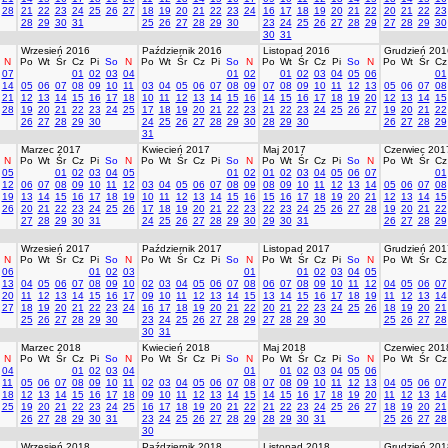
28
21
22
23
24
25
26
27
18
19
20
21
22
23
24
16
17
18
19
20
21
22
20
21
22
23
28
29
30
31
25
26
27
28
29
30
23
24
25
26
27
28
29
27
28
29
30
30
31
Wrzesień 2016
Październik 2016
Listopad 2016
Grudzień 201
N
Po
Wt
Śr
Cz
Pi
So
N
Po
Wt
Śr
Cz
Pi
So
N
Po
Wt
Śr
Cz
Pi
So
N
Po
Wt
Śr
Cz
07
01
02
03
04
01
02
01
02
03
04
05
06
01
14
05
06
07
08
09
10
11
03
04
05
06
07
08
09
07
08
09
10
11
12
13
05
06
07
08
21
12
13
14
15
16
17
18
10
11
12
13
14
15
16
14
15
16
17
18
19
20
12
13
14
15
28
19
20
21
22
23
24
25
17
18
19
20
21
22
23
21
22
23
24
25
26
27
19
20
21
22
26
27
28
29
30
24
25
26
27
28
29
30
28
29
30
26
27
28
29
31
Marzec 2017
Kwiecień 2017
Maj 2017
Czerwiec 201
N
Po
Wt
Śr
Cz
Pi
So
N
Po
Wt
Śr
Cz
Pi
So
N
Po
Wt
Śr
Cz
Pi
So
N
Po
Wt
Śr
Cz
05
01
02
03
04
05
01
02
01
02
03
04
05
06
07
01
12
06
07
08
09
10
11
12
03
04
05
06
07
08
09
08
09
10
11
12
13
14
05
06
07
08
19
13
14
15
16
17
18
19
10
11
12
13
14
15
16
15
16
17
18
19
20
21
12
13
14
15
26
20
21
22
23
24
25
26
17
18
19
20
21
22
23
22
23
24
25
26
27
28
19
20
21
22
27
28
29
30
31
24
25
26
27
28
29
30
29
30
31
26
27
28
29
Wrzesień 2017
Październik 2017
Listopad 2017
Grudzień 201
N
Po
Wt
Śr
Cz
Pi
So
N
Po
Wt
Śr
Cz
Pi
So
N
Po
Wt
Śr
Cz
Pi
So
N
Po
Wt
Śr
Cz
06
01
02
03
01
01
02
03
04
05
13
04
05
06
07
08
09
10
02
03
04
05
06
07
08
06
07
08
09
10
11
12
04
05
06
07
20
11
12
13
14
15
16
17
09
10
11
12
13
14
15
13
14
15
16
17
18
19
11
12
13
14
27
18
19
20
21
22
23
24
16
17
18
19
20
21
22
20
21
22
23
24
25
26
18
19
20
21
25
26
27
28
29
30
23
24
25
26
27
28
29
27
28
29
30
25
26
27
28
30
31
Marzec 2018
Kwiecień 2018
Maj 2018
Czerwiec 201
N
Po
Wt
Śr
Cz
Pi
So
N
Po
Wt
Śr
Cz
Pi
So
N
Po
Wt
Śr
Cz
Pi
So
N
Po
Wt
Śr
Cz
04
01
02
03
04
01
01
02
03
04
05
06
11
05
06
07
08
09
10
11
02
03
04
05
06
07
08
07
08
09
10
11
12
13
04
05
06
07
18
12
13
14
15
16
17
18
09
10
11
12
13
14
15
14
15
16
17
18
19
20
11
12
13
14
25
19
20
21
22
23
24
25
16
17
18
19
20
21
22
21
22
23
24
25
26
27
18
19
20
21
26
27
28
29
30
31
23
24
25
26
27
28
29
28
29
30
31
25
26
27
28
30
Wrzesień 2018
Październik 2018
Listopad 2018
Grudzień 201