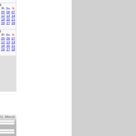
5
Pi
So
N
05
06
07
12
13
14
19
20
21
26
27
28
6
Pi
So
N
05
06
07
12
13
14
19
20
21
26
27
28
01, Wtorek