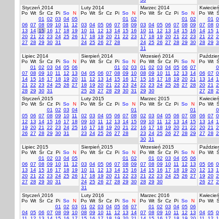
Styczeń 2014
Luty 2014
Marzec 2014
Kwiecie
Po
Wt
Śr
Cz
Pi
So
N
Po
Wt
Śr
Cz
Pi
So
N
Po
Wt
Śr
Cz
Pi
So
N
Po
Wt
Ś
01
02
03
04
05
01
02
01
02
01
0
06
07
08
09
10
11
12
03
04
05
06
07
08
09
03
04
05
06
07
08
09
07
08
0
13
14
15
16
17
18
19
10
11
12
13
14
15
16
10
11
12
13
14
15
16
14
15
1
20
21
22
23
24
25
26
17
18
19
20
21
22
23
17
18
19
20
21
22
23
21
22
2
27
28
29
30
31
24
25
26
27
28
24
25
26
27
28
29
30
28
29
3
31
Lipiec 2014
Sierpień 2014
Wrzesień 2014
Paździer
Po
Wt
Śr
Cz
Pi
So
N
Po
Wt
Śr
Cz
Pi
So
N
Po
Wt
Śr
Cz
Pi
So
N
Po
Wt
Ś
01
02
03
04
05
06
01
02
03
01
02
03
04
05
06
07
0
07
08
09
10
11
12
13
04
05
06
07
08
09
10
08
09
10
11
12
13
14
06
07
0
14
15
16
17
18
19
20
11
12
13
14
15
16
17
15
16
17
18
19
20
21
13
14
1
21
22
23
24
25
26
27
18
19
20
21
22
23
24
22
23
24
25
26
27
28
20
21
2
28
29
30
31
25
26
27
28
29
30
31
29
30
27
28
2
Styczeń 2015
Luty 2015
Marzec 2015
Kwiecie
Po
Wt
Śr
Cz
Pi
So
N
Po
Wt
Śr
Cz
Pi
So
N
Po
Wt
Śr
Cz
Pi
So
N
Po
Wt
Ś
01
02
03
04
01
01
0
05
06
07
08
09
10
11
02
03
04
05
06
07
08
02
03
04
05
06
07
08
06
07
0
12
13
14
15
16
17
18
09
10
11
12
13
14
15
09
10
11
12
13
14
15
13
14
1
19
20
21
22
23
24
25
16
17
18
19
20
21
22
16
17
18
19
20
21
22
20
21
2
26
27
28
29
30
31
23
24
25
26
27
28
23
24
25
26
27
28
29
27
28
2
30
31
Lipiec 2015
Sierpień 2015
Wrzesień 2015
Paździer
Po
Wt
Śr
Cz
Pi
So
N
Po
Wt
Śr
Cz
Pi
So
N
Po
Wt
Śr
Cz
Pi
So
N
Po
Wt
Ś
01
02
03
04
05
01
02
01
02
03
04
05
06
06
07
08
09
10
11
12
03
04
05
06
07
08
09
07
08
09
10
11
12
13
05
06
0
13
14
15
16
17
18
19
10
11
12
13
14
15
16
14
15
16
17
18
19
20
12
13
1
20
21
22
23
24
25
26
17
18
19
20
21
22
23
21
22
23
24
25
26
27
19
20
2
27
28
29
30
31
24
25
26
27
28
29
30
28
29
30
26
27
2
31
Styczeń 2016
Luty 2016
Marzec 2016
Kwiecie
Po
Wt
Śr
Cz
Pi
So
N
Po
Wt
Śr
Cz
Pi
So
N
Po
Wt
Śr
Cz
Pi
So
N
Po
Wt
Ś
01
02
03
01
02
03
04
05
06
07
01
02
03
04
05
06
04
05
06
07
08
09
10
08
09
10
11
12
13
14
07
08
09
10
11
12
13
04
05
0
11
12
13
14
15
16
17
15
16
17
18
19
20
21
14
15
16
17
18
19
20
11
12
1