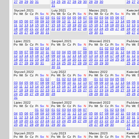
27
28
29
30
31
24
25
26
27
28
29
30
28
29
30
26
27
2
31
Styczeń 2021
Luty 2021
Marzec 2021
Kwiecie
Po
Wt
Śr
Cz
Pi
So
N
Po
Wt
Śr
Cz
Pi
So
N
Po
Wt
Śr
Cz
Pi
So
N
Po
Wt
Ś
01
02
03
01
02
03
04
05
06
07
01
02
03
04
05
06
07
04
05
06
07
08
09
10
08
09
10
11
12
13
14
08
09
10
11
12
13
14
05
06
0
11
12
13
14
15
16
17
15
16
17
18
19
20
21
15
16
17
18
19
20
21
12
13
1
18
19
20
21
22
23
24
22
23
24
25
26
27
28
22
23
24
25
26
27
28
19
20
2
25
26
27
28
29
30
31
29
30
31
26
27
2
Lipiec 2021
Sierpień 2021
Wrzesień 2021
Paździer
Po
Wt
Śr
Cz
Pi
So
N
Po
Wt
Śr
Cz
Pi
So
N
Po
Wt
Śr
Cz
Pi
So
N
Po
Wt
Ś
01
02
03
04
01
01
02
03
04
05
05
06
07
08
09
10
11
02
03
04
05
06
07
08
06
07
08
09
10
11
12
04
05
0
12
13
14
15
16
17
18
09
10
11
12
13
14
15
13
14
15
16
17
18
19
11
12
1
19
20
21
22
23
24
25
16
17
18
19
20
21
22
20
21
22
23
24
25
26
18
19
2
26
27
28
29
30
31
23
24
25
26
27
28
29
27
28
29
30
25
26
2
30
31
Styczeń 2022
Luty 2022
Marzec 2022
Kwiecie
Po
Wt
Śr
Cz
Pi
So
N
Po
Wt
Śr
Cz
Pi
So
N
Po
Wt
Śr
Cz
Pi
So
N
Po
Wt
Ś
01
02
01
02
03
04
05
06
01
02
03
04
05
06
03
04
05
06
07
08
09
07
08
09
10
11
12
13
07
08
09
10
11
12
13
04
05
0
10
11
12
13
14
15
16
14
15
16
17
18
19
20
14
15
16
17
18
19
20
11
12
1
17
18
19
20
21
22
23
21
22
23
24
25
26
27
21
22
23
24
25
26
27
18
19
2
24
25
26
27
28
29
30
28
28
29
30
31
25
26
2
31
Lipiec 2022
Sierpień 2022
Wrzesień 2022
Paździer
Po
Wt
Śr
Cz
Pi
So
N
Po
Wt
Śr
Cz
Pi
So
N
Po
Wt
Śr
Cz
Pi
So
N
Po
Wt
Ś
01
02
03
01
02
03
04
05
06
07
01
02
03
04
04
05
06
07
08
09
10
08
09
10
11
12
13
14
05
06
07
08
09
10
11
03
04
0
11
12
13
14
15
16
17
15
16
17
18
19
20
21
12
13
14
15
16
17
18
10
11
1
18
19
20
21
22
23
24
22
23
24
25
26
27
28
19
20
21
22
23
24
25
17
18
1
25
26
27
28
29
30
31
29
30
31
26
27
28
29
30
24
25
2
31
Styczeń 2023
Luty 2023
Marzec 2023
Kwiecie
Po
Wt
Śr
Cz
Pi
So
N
Po
Wt
Śr
Cz
Pi
So
N
Po
Wt
Śr
Cz
Pi
So
N
Po
Wt
Ś