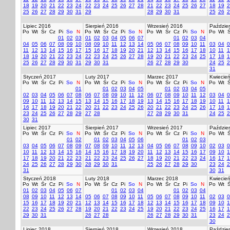
18
19
20
21
22
23
24
22
23
24
25
26
27
28
21
22
23
24
25
26
27
18
19
2
25
26
27
28
29
30
31
29
28
29
30
31
25
26
2
Lipiec 2016
Sierpień 2016
Wrzesień 2016
Paździer
Po
Wt
Śr
Cz
Pi
So
N
Po
Wt
Śr
Cz
Pi
So
N
Po
Wt
Śr
Cz
Pi
So
N
Po
Wt
Ś
01
02
03
01
02
03
04
05
06
07
01
02
03
04
04
05
06
07
08
09
10
08
09
10
11
12
13
14
05
06
07
08
09
10
11
03
04
0
11
12
13
14
15
16
17
15
16
17
18
19
20
21
12
13
14
15
16
17
18
10
11
1
18
19
20
21
22
23
24
22
23
24
25
26
27
28
19
20
21
22
23
24
25
17
18
1
25
26
27
28
29
30
31
29
30
31
26
27
28
29
30
24
25
2
31
Styczeń 2017
Luty 2017
Marzec 2017
Kwiecie
Po
Wt
Śr
Cz
Pi
So
N
Po
Wt
Śr
Cz
Pi
So
N
Po
Wt
Śr
Cz
Pi
So
N
Po
Wt
Ś
01
01
02
03
04
05
01
02
03
04
05
02
03
04
05
06
07
08
06
07
08
09
10
11
12
06
07
08
09
10
11
12
03
04
0
09
10
11
12
13
14
15
13
14
15
16
17
18
19
13
14
15
16
17
18
19
10
11
1
16
17
18
19
20
21
22
20
21
22
23
24
25
26
20
21
22
23
24
25
26
17
18
1
23
24
25
26
27
28
29
27
28
27
28
29
30
31
24
25
2
30
31
Lipiec 2017
Sierpień 2017
Wrzesień 2017
Paździer
Po
Wt
Śr
Cz
Pi
So
N
Po
Wt
Śr
Cz
Pi
So
N
Po
Wt
Śr
Cz
Pi
So
N
Po
Wt
Ś
01
02
01
02
03
04
05
06
01
02
03
03
04
05
06
07
08
09
07
08
09
10
11
12
13
04
05
06
07
08
09
10
02
03
0
10
11
12
13
14
15
16
14
15
16
17
18
19
20
11
12
13
14
15
16
17
09
10
1
17
18
19
20
21
22
23
21
22
23
24
25
26
27
18
19
20
21
22
23
24
16
17
1
24
25
26
27
28
29
30
28
29
30
31
25
26
27
28
29
30
23
24
2
31
30
31
Styczeń 2018
Luty 2018
Marzec 2018
Kwiecie
Po
Wt
Śr
Cz
Pi
So
N
Po
Wt
Śr
Cz
Pi
So
N
Po
Wt
Śr
Cz
Pi
So
N
Po
Wt
Ś
01
02
03
04
05
06
07
01
02
03
04
01
02
03
04
08
09
10
11
12
13
14
05
06
07
08
09
10
11
05
06
07
08
09
10
11
02
03
0
15
16
17
18
19
20
21
12
13
14
15
16
17
18
12
13
14
15
16
17
18
09
10
1
22
23
24
25
26
27
28
19
20
21
22
23
24
25
19
20
21
22
23
24
25
16
17
1
29
30
31
26
27
28
26
27
28
29
30
31
23
24
2
30
Lipiec 2018
Sierpień 2018
Wrzesień 2018
Paździer