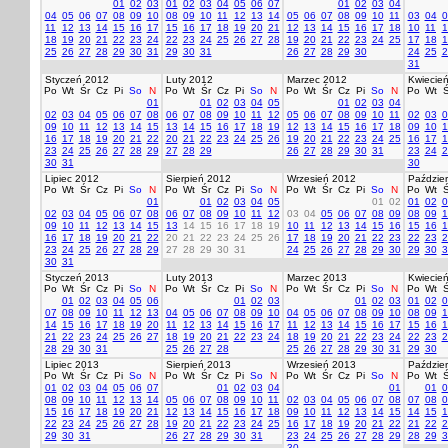
01
02
03
01
02
03
04
05
06
07
01
02
03
04
04
05
06
07
08
09
10
08
09
10
11
12
13
14
05
06
07
08
09
10
11
03
04
0
11
12
13
14
15
16
17
15
16
17
18
19
20
21
12
13
14
15
16
17
18
10
11
1
18
19
20
21
22
23
24
22
23
24
25
26
27
28
19
20
21
22
23
24
25
17
18
1
25
26
27
28
29
30
31
29
30
31
26
27
28
29
30
24
25
2
31
Styczeń 2012
Luty 2012
Marzec 2012
Kwiecie
Po
Wt
Śr
Cz
Pi
So
N
Po
Wt
Śr
Cz
Pi
So
N
Po
Wt
Śr
Cz
Pi
So
N
Po
Wt
Ś
01
01
02
03
04
05
01
02
03
04
02
03
04
05
06
07
08
06
07
08
09
10
11
12
05
06
07
08
09
10
11
02
03
0
09
10
11
12
13
14
15
13
14
15
16
17
18
19
12
13
14
15
16
17
18
09
10
1
16
17
18
19
20
21
22
20
21
22
23
24
25
26
19
20
21
22
23
24
25
16
17
1
23
24
25
26
27
28
29
27
28
29
26
27
28
29
30
31
23
24
2
30
31
30
Lipiec 2012
Sierpień 2012
Wrzesień 2012
Paździer
Po
Wt
Śr
Cz
Pi
So
N
Po
Wt
Śr
Cz
Pi
So
N
Po
Wt
Śr
Cz
Pi
So
N
Po
Wt
Ś
01
01
02
03
04
05
01
02
01
02
0
02
03
04
05
06
07
08
06
07
08
09
10
11
12
03
04
05
06
07
08
09
08
09
1
09
10
11
12
13
14
15
13
14
15
16
17
18
19
10
11
12
13
14
15
16
15
16
1
16
17
18
19
20
21
22
20
21
22
23
24
25
26
17
18
19
20
21
22
23
22
23
2
23
24
25
26
27
28
29
27
28
29
30
31
24
25
26
27
28
29
30
29
30
3
30
31
Styczeń 2013
Luty 2013
Marzec 2013
Kwiecie
Po
Wt
Śr
Cz
Pi
So
N
Po
Wt
Śr
Cz
Pi
So
N
Po
Wt
Śr
Cz
Pi
So
N
Po
Wt
Ś
01
02
03
04
05
06
01
02
03
01
02
03
01
02
0
07
08
09
10
11
12
13
04
05
06
07
08
09
10
04
05
06
07
08
09
10
08
09
1
14
15
16
17
18
19
20
11
12
13
14
15
16
17
11
12
13
14
15
16
17
15
16
1
21
22
23
24
25
26
27
18
19
20
21
22
23
24
18
19
20
21
22
23
24
22
23
2
28
29
30
31
25
26
27
28
25
26
27
28
29
30
31
29
30
Lipiec 2013
Sierpień 2013
Wrzesień 2013
Paździer
Po
Wt
Śr
Cz
Pi
So
N
Po
Wt
Śr
Cz
Pi
So
N
Po
Wt
Śr
Cz
Pi
So
N
Po
Wt
Ś
01
02
03
04
05
06
07
01
02
03
04
01
01
0
08
09
10
11
12
13
14
05
06
07
08
09
10
11
02
03
04
05
06
07
08
07
08
0
15
16
17
18
19
20
21
12
13
14
15
16
17
18
09
10
11
12
13
14
15
14
15
1
22
23
24
25
26
27
28
19
20
21
22
23
24
25
16
17
18
19
20
21
22
21
22
2
29
30
31
26
27
28
29
30
31
23
24
25
26
27
28
29
28
29
3
30