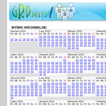
WYNIKI ARCHIWALNE:
Styczeń 2010
Luty 2010
Marzec 2010
Kwiecie
Po
Wt
Śr
Cz
Pi
So
N
Po
Wt
Śr
Cz
Pi
So
N
Po
Wt
Śr
Cz
Pi
So
N
Po
Wt
Ś
01
02
03
04
05
06
07
01
02
03
04
05
06
07
25
26
27
28
29
30
31
08
09
10
11
12
13
14
08
09
10
11
12
13
14
05
06
0
15
16
17
18
19
20
21
15
16
17
18
19
20
21
12
13
1
22
23
24
25
26
27
28
22
23
24
25
26
27
28
19
20
2
29
30
31
26
27
2
Lipiec 2010
Sierpień 2010
Wrzesień 2010
Paździer
Po
Wt
Śr
Cz
Pi
So
N
Po
Wt
Śr
Cz
Pi
So
N
Po
Wt
Śr
Cz
Pi
So
N
Po
Wt
Ś
01
02
03
04
01
01
02
03
04
05
05
06
07
08
09
10
11
02
03
04
05
06
07
08
06
07
08
09
10
11
12
04
05
0
12
13
14
15
16
17
18
09
10
11
12
13
14
15
13
14
15
16
17
18
19
11
12
1
19
20
21
22
23
24
25
16
17
18
19
20
21
22
20
21
22
23
24
25
26
18
19
2
26
27
28
29
30
31
23
24
25
26
27
28
29
27
28
29
30
25
26
2
30
31
Styczeń 2011
Luty 2011
Marzec 2011
Kwiecie
Po
Wt
Śr
Cz
Pi
So
N
Po
Wt
Śr
Cz
Pi
So
N
Po
Wt
Śr
Cz
Pi
So
N
Po
Wt
Ś
01
02
01
02
03
04
05
06
01
02
03
04
05
06
03
04
05
06
07
08
09
07
08
09
10
11
12
13
07
08
09
10
11
12
13
04
05
0
10
11
12
13
14
15
16
14
15
16
17
18
19
20
14
15
16
17
18
19
20
11
12
1
17
18
19
20
21
22
23
21
22
23
24
25
26
27
21
22
23
24
25
26
27
18
19
2
24
25
26
27
28
29
30
28
28
29
30
31
25
26
2
31
Lipiec 2011
Sierpień 2011
Wrzesień 2011
Paździer
Po
Wt
Śr
Cz
Pi
So
N
Po
Wt
Śr
Cz
Pi
So
N
Po
Wt
Śr
Cz
Pi
So
N
Po
Wt
Ś