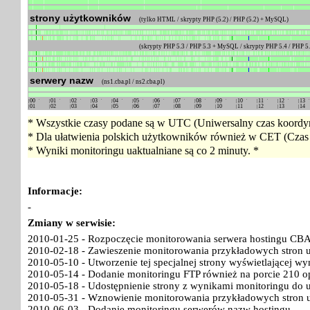
strony użytkowników
(tylko HTML / skrypty PHP (5.2) / PHP (5.2) + MySQL)
(skrypty PHP 5.3 / PHP 5.3 + MySQL / skrypty PHP 5.4 / PHP 
serwery nazw
(ns1.cba.pl / ns2.cba.pl)
00
01
02
03
04
05
06
07
08
09
10
11
12
13
01
02
03
04
05
06
07
08
09
10
11
12
13
14
* Wszystkie czasy podane są w UTC (Uniwersalny czas koordyn
* Dla ułatwienia polskich użytkowników również w CET (Czas 
* Wyniki monitoringu uaktualniane są co 2 minuty. *
Informacje:
-
Zmiany w serwisie:
2010-01-25 - Rozpoczęcie monitorowania serwera hostingu CBA
2010-02-18 - Zawieszenie monitorowania przykładowych stron 
2010-05-10 - Utworzenie tej specjalnej strony wyświetlającej w
2010-05-14 - Dodanie monitoringu FTP również na porcie 210 o
2010-05-18 - Udostępnienie strony z wynikami monitoringu do 
2010-05-31 - Wznowienie monitorowania przykładowych stron 
2010-06-03 - Dodanie monitoringu serwerów nazw hostingu.