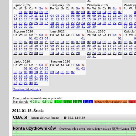
31
Lipiec 2025
Sierpień 2025
Wrzesień 2025
Paździer
Po
Wt
Śr
Cz
Pi
So
N
Po
Wt
Śr
Cz
Pi
So
N
Po
Wt
Śr
Cz
Pi
So
N
Po
Wt
Ś
01
02
03
04
05
06
01
02
03
01
02
03
04
05
06
07
0
07
08
09
10
11
12
13
04
05
06
07
08
09
10
08
09
10
11
12
13
14
06
07
0
14
15
16
17
18
19
20
11
12
13
14
15
16
17
15
16
17
18
19
20
21
13
14
1
21
22
23
24
25
26
27
18
19
20
21
22
23
24
22
23
24
25
26
27
28
20
21
2
28
29
30
31
25
26
27
28
29
30
31
29
30
27
28
2
Styczeń 2026
Luty 2026
Marzec 2026
Kwiecie
Po
Wt
Śr
Cz
Pi
So
N
Po
Wt
Śr
Cz
Pi
So
N
Po
Wt
Śr
Cz
Pi
So
N
Po
Wt
Ś
01
02
03
04
01
01
0
05
06
07
08
09
10
11
02
03
04
05
06
07
08
02
03
04
05
06
07
08
06
07
0
12
13
14
15
16
17
18
09
10
11
12
13
14
15
09
10
11
12
13
14
15
13
14
1
19
20
21
22
23
24
25
16
17
18
19
20
21
22
16
17
18
19
20
21
22
20
21
2
26
27
28
29
30
31
23
24
25
26
27
28
23
24
25
26
27
28
29
27
28
2
30
31
Lipiec 2026
Sierpień 2026
Po
Wt
Śr
Cz
Pi
So
N
Po
Wt
Śr
Cz
Pi
So
N
01
02
03
04
05
01
02
06
07
08
09
10
11
12
03
04
05
06
07
13
14
15
16
17
18
19
20
21
22
23
24
25
26
27
28
29
30
31
Ostatnie 24 godziny
Czas uzyskania prawidłowej odpowiedzi:
brak danych
0-0.5 s.
0.5-1 s.
1-2 s.
2-3 s.
3-5 s.
5-15 s.
nieprawidłowa odpowiedź
time 
2014-01-15, Środa
CBA.pl
(strona główna / forum) IP: 95.211.144.89
konta użytkowników
(logowanie do panelu / strona logowania do PHPMyAdmin / FTP 