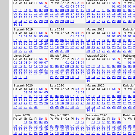
Po
Wt
Śr
Cz
Pi
So
N
Po
Wt
Śr
Cz
Pi
So
N
Po
Wt
Śr
Cz
Pi
So
N
Po
Wt
Ś
01
01
02
03
04
05
01
02
01
02
0
02
03
04
05
06
07
08
06
07
08
09
10
11
12
03
04
05
06
07
08
09
08
09
1
09
10
11
12
13
14
15
13
14
15
16
17
18
19
10
11
12
13
14
15
16
15
16
1
16
17
18
19
20
21
22
20
21
22
23
24
25
26
17
18
19
20
21
22
23
22
23
2
23
24
25
26
27
28
29
27
28
29
30
31
24
25
26
27
28
29
30
29
30
3
30
31
Styczeń 2019
Luty 2019
Marzec 2019
Kwiecie
Po
Wt
Śr
Cz
Pi
So
N
Po
Wt
Śr
Cz
Pi
So
N
Po
Wt
Śr
Cz
Pi
So
N
Po
Wt
Ś
01
02
03
04
05
06
01
02
03
01
02
03
01
02
0
07
08
09
10
11
12
13
04
05
06
07
08
09
10
04
05
06
07
08
09
10
08
09
1
14
15
16
17
18
19
20
11
12
13
14
15
16
17
11
12
13
14
15
16
17
15
16
1
21
22
23
24
25
26
27
18
19
20
21
22
23
24
18
19
20
21
22
23
24
22
23
2
28
29
30
31
25
26
27
28
25
26
27
28
29
30
31
29
30
Lipiec 2019
Sierpień 2019
Wrzesień 2019
Paździer
Po
Wt
Śr
Cz
Pi
So
N
Po
Wt
Śr
Cz
Pi
So
N
Po
Wt
Śr
Cz
Pi
So
N
Po
Wt
Ś
01
02
03
04
05
06
07
01
02
03
04
01
01
0
08
09
10
11
12
13
14
05
06
07
08
09
10
11
02
03
04
05
06
07
08
07
08
0
15
16
17
18
19
20
21
12
13
14
15
16
17
18
09
10
11
12
13
14
15
14
15
1
22
23
24
25
26
27
28
19
20
21
22
23
24
25
16
17
18
19
20
21
22
21
22
2
29
30
31
26
27
28
29
30
31
23
24
25
26
27
28
29
28
29
3
30
Styczeń 2020
Luty 2020
Marzec 2020
Kwiecie
Po
Wt
Śr
Cz
Pi
So
N
Po
Wt
Śr
Cz
Pi
So
N
Po
Wt
Śr
Cz
Pi
So
N
Po
Wt
Ś
01
02
03
04
05
01
02
01
0
06
07
08
09
10
11
12
03
04
05
06
07
08
09
02
03
04
05
06
07
08
06
07
0
13
14
15
16
17
18
19
10
11
12
13
14
15
16
09
10
11
12
13
14
15
13
14
1
20
21
22
23
24
25
26
17
18
19
20
21
22
23
16
17
18
19
20
21
22
20
21
2
27
28
29
30
31
24
25
26
27
28
29
23
24
25
26
27
28
29
27
28
2
30
31
Lipiec 2020
Sierpień 2020
Wrzesień 2020
Paździer
Po
Wt
Śr
Cz
Pi
So
N
Po
Wt
Śr
Cz
Pi
So
N
Po
Wt
Śr
Cz
Pi
So
N
Po
Wt
Ś
01
02
03
04
05
01
02
01
02
03
04
05
06
06
07
08
09
10
11
12
03
04
05
06
07
08
09
07
08
09
10
11
12
13
05
06
0
13
14
15
16
17
18
19
10
11
12
13
14
15
16
14
15
16
17
18
19
20
12
13
1
20
21
22
23
24
25
26
17
18
19
20
21
22
23
21
22
23
24
25
26
27
19
20
2