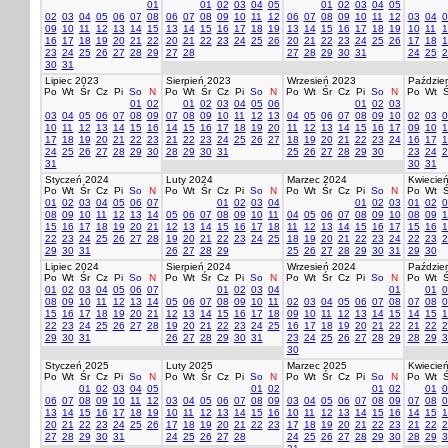
01
01
02
03
04
05
01
02
03
04
05
02
03
04
05
06
07
08
06
07
08
09
10
11
12
06
07
08
09
10
11
12
03
04
0
09
10
11
12
13
14
15
13
14
15
16
17
18
19
13
14
15
16
17
18
19
10
11
1
16
17
18
19
20
21
22
20
21
22
23
24
25
26
20
21
22
23
24
25
26
17
18
1
23
24
25
26
27
28
29
27
28
27
28
29
30
31
24
25
2
30
31
Lipiec 2023
Sierpień 2023
Wrzesień 2023
Paździer
Po
Wt
Śr
Cz
Pi
So
N
Po
Wt
Śr
Cz
Pi
So
N
Po
Wt
Śr
Cz
Pi
So
N
Po
Wt
Ś
01
02
01
02
03
04
05
06
01
02
03
03
04
05
06
07
08
09
07
08
09
10
11
12
13
04
05
06
07
08
09
10
02
03
0
10
11
12
13
14
15
16
14
15
16
17
18
19
20
11
12
13
14
15
16
17
09
10
1
17
18
19
20
21
22
23
21
22
23
24
25
26
27
18
19
20
21
22
23
24
16
17
1
24
25
26
27
28
29
30
28
29
30
31
25
26
27
28
29
30
23
24
2
31
30
31
Styczeń 2024
Luty 2024
Marzec 2024
Kwiecie
Po
Wt
Śr
Cz
Pi
So
N
Po
Wt
Śr
Cz
Pi
So
N
Po
Wt
Śr
Cz
Pi
So
N
Po
Wt
Ś
01
02
03
04
05
06
07
01
02
03
04
01
02
03
01
02
0
08
09
10
11
12
13
14
05
06
07
08
09
10
11
04
05
06
07
08
09
10
08
09
1
15
16
17
18
19
20
21
12
13
14
15
16
17
18
11
12
13
14
15
16
17
15
16
1
22
23
24
25
26
27
28
19
20
21
22
23
24
25
18
19
20
21
22
23
24
22
23
2
29
30
31
26
27
28
29
25
26
27
28
29
30
31
29
30
Lipiec 2024
Sierpień 2024
Wrzesień 2024
Paździer
Po
Wt
Śr
Cz
Pi
So
N
Po
Wt
Śr
Cz
Pi
So
N
Po
Wt
Śr
Cz
Pi
So
N
Po
Wt
Ś
01
02
03
04
05
06
07
01
02
03
04
01
01
0
08
09
10
11
12
13
14
05
06
07
08
09
10
11
02
03
04
05
06
07
08
07
08
0
15
16
17
18
19
20
21
12
13
14
15
16
17
18
09
10
11
12
13
14
15
14
15
1
22
23
24
25
26
27
28
19
20
21
22
23
24
25
16
17
18
19
20
21
22
21
22
2
29
30
31
26
27
28
29
30
31
23
24
25
26
27
28
29
28
29
3
30
Styczeń 2025
Luty 2025
Marzec 2025
Kwiecie
Po
Wt
Śr
Cz
Pi
So
N
Po
Wt
Śr
Cz
Pi
So
N
Po
Wt
Śr
Cz
Pi
So
N
Po
Wt
Ś
01
02
03
04
05
01
02
01
02
01
0
06
07
08
09
10
11
12
03
04
05
06
07
08
09
03
04
05
06
07
08
09
07
08
0
13
14
15
16
17
18
19
10
11
12
13
14
15
16
10
11
12
13
14
15
16
14
15
1
20
21
22
23
24
25
26
17
18
19
20
21
22
23
17
18
19
20
21
22
23
21
22
2
27
28
29
30
31
24
25
26
27
28
24
25
26
27
28
29
30
28
29
3